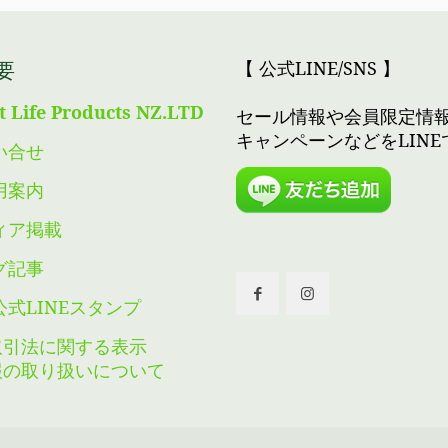
要
【 公式LINE/SNS 】
nt Life Products NZ.LTD
セール情報や会員限定情
キャンペーンなどをLINE
い合せ
用案内
ィア掲載
グ記事
公式LINEスタンプ
取引法に関する表示
報の取り扱いについて