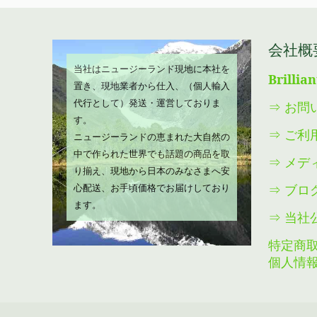
会社概
当社はニュージーランド現地に本社を
Brillia
置き、現地業者から仕入、（個人輸入
代行として）発送・運営しておりま
⇒ お問
す。
⇒ ご利
ニュージーランドの恵まれた大自然の
中で作られた世界でも話題の商品を取
⇒ メデ
り揃え、現地から日本のみなさまへ安
⇒ ブロ
心配送、お手頃価格でお届けしており
ます。
⇒ 当社
特定商
個人情