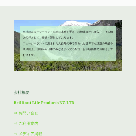
当社はニュージーランド現地に本社を置き、現地業者から仕入、（個人輸
入代行として）発送・運営しております。
ニュージーランドの恵まれた大自然の中で作られた世界でも話題の商品を
取り揃え、現地から日本のみなさまへ安心配送、お手頃価格でお届けして
おります。
会社概要
Brilliant Life Products NZ.LTD
⇒ お問い合せ
⇒ ご利用案内
⇒ メディア掲載