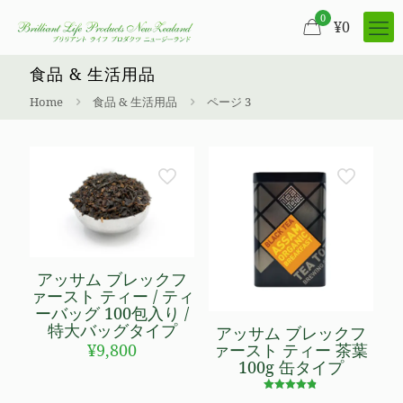
0
¥
0
食品 & 生活用品
Home
食品 & 生活用品
ページ 3
アッサム ブレックフ
ァースト ティー / ティ
ーバッグ 100包入り /
特大バッグタイプ
アッサム ブレックフ
¥
9,800
ァースト ティー 茶葉
100g 缶タイプ
5段階で