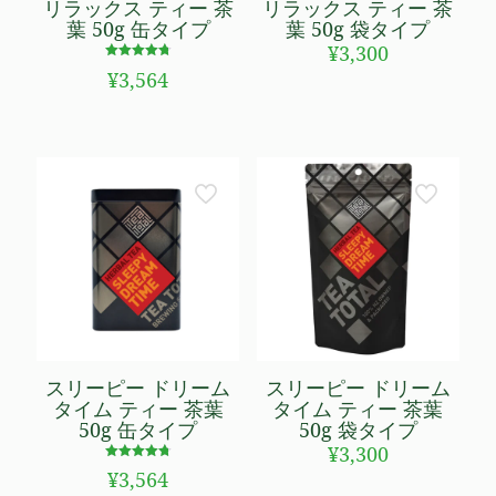
リラックス ティー 茶
リラックス ティー 茶
葉 50g 缶タイプ
葉 50g 袋タイプ
¥
3,300
5段階で
¥
3,564
4.75
の評価
スリーピー ドリーム
スリーピー ドリーム
タイム ティー 茶葉
タイム ティー 茶葉
50g 缶タイプ
50g 袋タイプ
¥
3,300
5段階で
¥
3,564
4.79
の評価