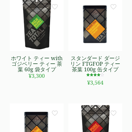
ホワイト ティー with
スタンダード ダージ
ゴジベリー ティー 茶
リン FTGFOP ティー
葉 60g 袋タイプ
茶葉 100g 缶タイプ
¥
3,300
5段階で
¥
3,564
4.00
の評価