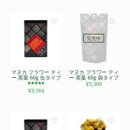
完売中
マヌカ フラワー ティ
マヌカ フラワー ティ
ー 茶葉 60g 缶タイプ
ー 茶葉 60g 袋タイプ
¥
3,300
5段階で
¥
3,564
4.69
の評価