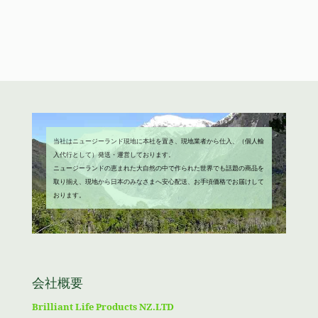
で
¥1,980
格
価
し
で
は
格
た。
す。
¥4,680
は
で
¥3,980
し
で
た。
す。
当社はニュージーランド現地に本社を置き、現地業者から仕入、（個人輸
入代行として）発送・運営しております。
ニュージーランドの恵まれた大自然の中で作られた世界でも話題の商品を
取り揃え、現地から日本のみなさまへ安心配送、お手頃価格でお届けして
おります。
会社概要
Brilliant Life Products NZ.LTD