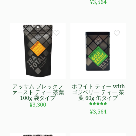
¥
3,564
4.80
の評価
アッサム ブレックフ
ホワイト ティー with
ァースト ティー 茶葉
ゴジベリー ティー 茶
100g 袋タイプ
葉 60g 缶タイプ
¥
3,300
5段階で
¥
3,564
5.00
の評価