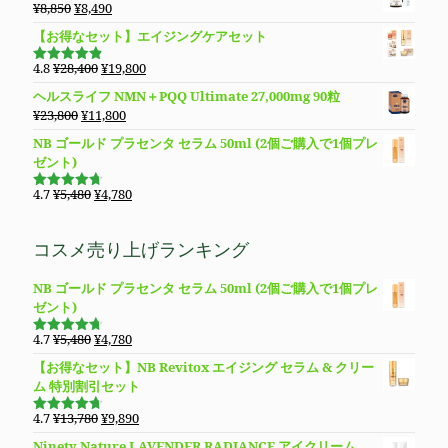
元
現
¥
8,850
¥
8,490
し
で
格
価
の
在
た。
す。
【お得なセット】エイジングケアセット
は
格
価
の
¥14,800
は
格
価
元
現
4.8
¥
28,400
¥
19,800
で
¥11,980
5段階で
は
格
の
在
4.83
の評
し
で
ヘルスライフ NMN＋PQQ Ultimate 27,000mg 90粒
価
¥8,850
は
価
の
た。
す。
元
現
¥
23,800
¥
11,800
で
¥8,490
格
価
の
在
し
で
NB ゴールド プラセンタ セラム 50ml (2個ご購入で1個プレ
は
格
価
の
た。
す。
ゼント)
¥28,400
は
格
価
で
¥19,800
は
格
元
現
4.7
¥
5,480
¥
4,780
し
で
5段階で
¥23,800
は
の
在
4.69
の評
た。
す。
価
で
¥11,800
価
の
コスメ売り上げランキング
し
で
格
価
た。
す。
は
格
NB ゴールド プラセンタ セラム 50ml (2個ご購入で1個プレ
¥5,480
は
ゼント)
で
¥4,780
し
で
元
現
4.7
¥
5,480
¥
4,780
た。
す。
5段階で
の
在
4.69
の評
【お得なセット】NB Revitox エイジング セラム & クリー
価
価
の
ム 特別割引セット
格
価
は
格
元
現
4.7
¥
13,780
¥
9,890
5段階で
¥5,480
は
の
在
4.70
の評
Ninety Nature LAVENDER RADIANCE アイクリーム