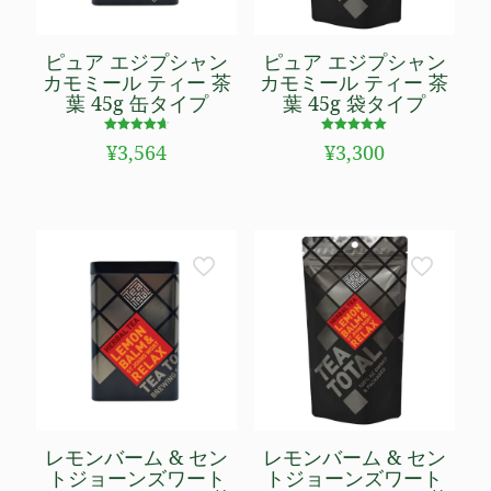
ピュア エジプシャン
ピュア エジプシャン
カモミール ティー 茶
カモミール ティー 茶
葉 45g 缶タイプ
葉 45g 袋タイプ
5段階で
5段階で
¥
3,564
¥
3,300
4.69
5.00
の評価
の評価
レモンバーム & セン
レモンバーム & セン
トジョーンズワート
トジョーンズワート