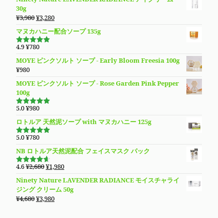
価
で
¥4,780
価
の
30g
し
で
格
価
元
現
¥
3,980
¥
3,280
た。
す。
は
格
の
在
マヌカハニー配合ソープ 135g
¥13,780
は
価
の
で
¥9,890
格
価
4.9
¥
780
し
で
5段階で
は
格
4.94
の評
た。
す。
MOYE ピンクソルト ソープ - Early Bloom Freesia 100g
価
¥3,980
は
¥
980
で
¥3,280
し
で
MOYE ピンクソルト ソープ - Rose Garden Pink Pepper
た。
す。
100g
5.0
¥
980
5段階で
5.00
の評価
ロトルア 天然泥ソープ with マヌカハニー 125g
5.0
¥
780
5段階で
5.00
の評価
NB ロトルア天然泥配合 フェイスマスク パック
元
現
4.6
¥
2,680
¥
1,980
5段階で
の
在
4.60
の評
Ninety Nature LAVENDER RADIANCE モイスチャライ
価
価
の
ジング クリーム 50g
格
価
元
現
¥
4,680
¥
3,980
は
格
の
在
¥2,680
は
価
の