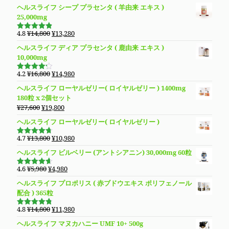
ヘルスライフ シープ プラセンタ ( 羊由来 エキス )
25,000mg
元
現
4.8
¥
14,800
¥
13,280
5段階で
の
在
4.83
の評
ヘルスライフ ディア プラセンタ ( 鹿由来 エキス )
価
価
の
10,000mg
格
価
は
格
元
現
4.2
¥
16,800
¥
14,980
5段階で
¥14,800
は
の
在
4.19
の評
ヘルスライフ ローヤルゼリー( ロイヤルゼリー ) 1400mg
価
で
¥13,280
価
の
180粒 x 2個セット
し
で
格
価
元
現
¥
27,600
¥
19,800
た。
す。
は
格
の
在
ヘルスライフ ローヤルゼリー( ロイヤルゼリー )
¥16,800
は
価
の
で
¥14,980
格
価
元
現
4.7
¥
13,800
¥
10,980
し
で
5段階で
は
格
の
在
4.69
の評
た。
す。
ヘルスライフ ビルベリー (アントシアニン) 30,000mg 60粒
価
¥27,600
は
価
の
で
¥19,800
格
価
元
現
4.6
¥
5,980
¥
4,980
5段階で
し
で
は
格
の
在
4.63
の評
ヘルスライフ プロポリス ( 赤ブドウエキス ポリフェノール
た。
す。
価
¥13,800
は
価
の
配合 ) 365粒
で
¥10,980
格
価
し
で
は
格
元
現
4.8
¥
14,800
¥
11,980
5段階で
た。
す。
¥5,980
は
の
在
4.76
の評
ヘルスライフ マヌカハニー UMF 10+ 500g
価
で
¥4,980
価
の