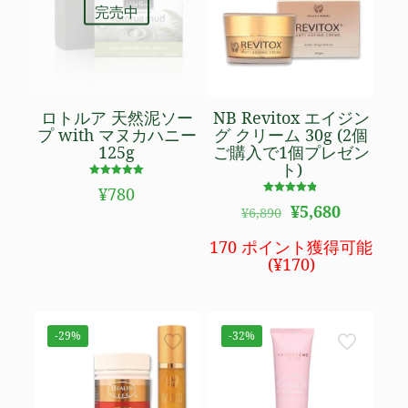
完売中
ロトルア 天然泥ソー
NB Revitox エイジン
プ with マヌカハニー
グ クリーム 30g (2個
125g
ご購入で1個プレゼン
ト)
5段階で
¥
780
5.00
5段階で
元
現
の評価
¥
5,680
¥
6,890
4.82
の
在
の評価
価
の
170 ポイント獲得可能
格
価
(
¥
170
)
は
格
¥6,890
は
で
¥5,680
し
で
-29%
-32%
た。
す。