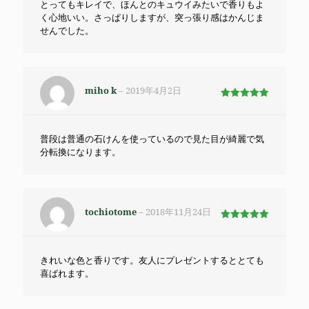
とってもキレイで、ほんとのキュウイみたいで香りもよ
く心地いい。さっぱりしますが、突っ張り感はかんじま
せんでした。
miho k
–
2019年4月2日
5段階で
5
の評価
普段は普通の石けんを使っているので見た目が綺麗で気
分転換になります。
tochiotome
–
2018年11月24日
5段階で
5
の評価
きれいな色と香りです。友人にプレゼントするととても
喜ばれます。