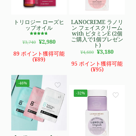
トリロジー ローズヒ
LANOCREME ラノリ
ップオイル
ン フェイスクリーム
with ビタミンE (2個
ご購入で1個プレゼン
5段階で
元
現
¥
2,980
¥
3,740
4.68
ト)
の
在
の評価
元
現
¥
3,180
価
の
¥
4,680
89 ポイント獲得可能
の
在
格
価
(
¥
89
)
価
の
95 ポイント獲得可能
は
格
格
価
(
¥
95
)
¥3,740
は
は
格
で
¥2,980
¥4,680
は
し
で
-46%
で
¥3,180
た。
す。
し
で
-32%
た。
す。