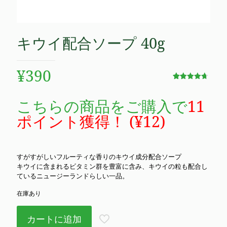
キウイ配合ソープ 40g
¥
390
106
件の利用者
評価に基づ
く5段階評
こちらの商品をご購入で
11
価のうち、
4.70
点
ポイント獲得！ (
¥
12
)
すがすがしいフルーティな香りのキウイ成分配合ソープ
キウイに含まれるビタミン群を豊富に含み、キウイの粒も配合し
ているニュージーランドらしい一品。
在庫あり
カートに追加