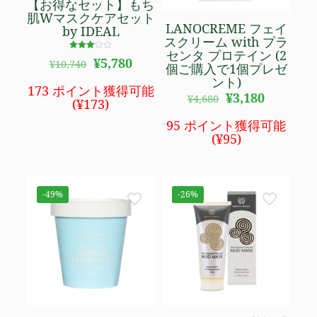
【お得なセット】もち
肌Wマスクケアセット
LANOCREME フェイ
by IDEAL
スクリーム with プラ
センタ プロテイン (2
5段階
元
現
¥
5,780
¥
10,740
で
個ご購入で1個プレゼ
の
在
3.00
ント)
の評価
価
の
173 ポイント獲得可能
元
現
¥
3,180
¥
4,680
格
価
(
¥
173
)
の
在
は
格
価
の
95 ポイント獲得可能
¥10,740
は
格
価
(
¥
95
)
で
¥5,780
は
格
し
で
¥4,680
は
た。
す。
で
¥3,180
し
で
-49%
-26%
た。
す。