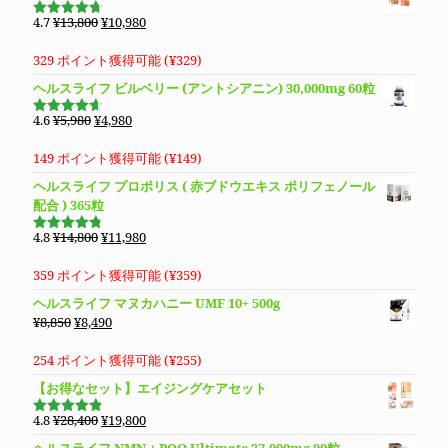
¥27,600
は
元
現
4.7
¥
13,800
¥
10,980
5段階で
で
¥19,800
の
在
4.69
の評
価
し
で
価
の
329 ポイント獲得可能 (
¥
329
)
た。
す。
格
価
ヘルスライフ ビルベリー (アントシアニン) 30,000mg 60粒
は
格
¥13,800
は
元
現
4.6
¥
5,980
¥
4,980
5段階で
で
¥10,980
の
在
4.63
の評
価
し
で
価
の
149 ポイント獲得可能 (
¥
149
)
た。
す。
格
価
ヘルスライフ プロポリス ( 赤ブドウエキス ポリフェノール
は
格
配合 ) 365粒
¥5,980
は
で
¥4,980
元
現
4.8
¥
14,800
¥
11,980
5段階で
し
で
の
在
4.76
の評
価
た。
す。
価
の
359 ポイント獲得可能 (
¥
359
)
格
価
ヘルスライフ マヌカハニー UMF 10+ 500g
は
格
元
現
¥
8,850
¥
8,490
¥14,800
は
の
在
で
¥11,980
価
の
254 ポイント獲得可能 (
¥
255
)
し
で
格
価
【お得なセット】エイジングケアセット
た。
す。
は
格
¥8,850
は
元
現
4.8
¥
28,400
¥
19,800
5段階で
で
¥8,490
の
在
4.83
の評
ヘルスライフ NMN＋PQQ Ultimate 27,000mg 90粒