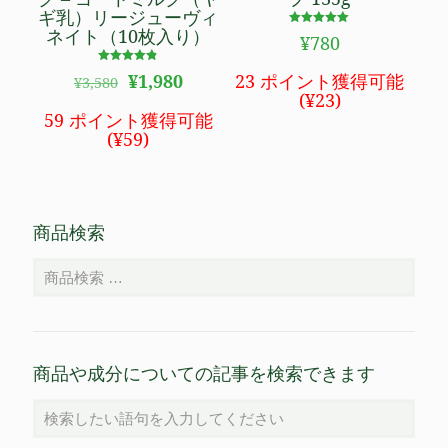
ギ乳）リージューヴィ
ネイト（10枚入り）
5段階で
¥
780
4.94
の評価
5段階で
元
現
¥
1,980
23 ポイント獲得可能
¥
3,580
4.79
の
在
の評価
(
¥
23
)
価
の
59 ポイント獲得可能
格
価
(
¥
59
)
は
格
¥3,580
は
で
¥1,980
し
で
商品検索
た。
す。
商品や成分についての記事を検索できます