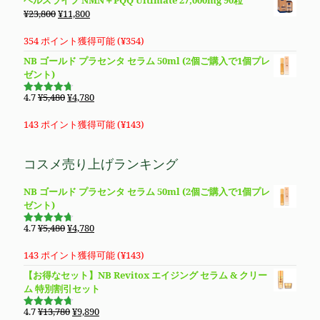
価
し
で
価
の
元
現
¥
23,800
¥
11,800
た。
す。
格
価
の
在
は
格
価
の
354 ポイント獲得可能 (
¥
354
)
¥28,400
は
格
価
NB ゴールド プラセンタ セラム 50ml (2個ご購入で1個プレ
で
¥19,800
は
格
ゼント)
し
で
¥23,800
は
た。
す。
で
¥11,800
元
現
4.7
¥
5,480
¥
4,780
5段階で
し
で
の
在
4.69
の評
価
た。
す。
価
の
143 ポイント獲得可能 (
¥
143
)
格
価
は
格
コスメ売り上げランキング
¥5,480
は
で
¥4,780
NB ゴールド プラセンタ セラム 50ml (2個ご購入で1個プレ
し
で
ゼント)
た。
す。
元
現
4.7
¥
5,480
¥
4,780
5段階で
の
在
4.69
の評
価
価
の
143 ポイント獲得可能 (
¥
143
)
格
価
【お得なセット】NB Revitox エイジング セラム & クリー
は
格
ム 特別割引セット
¥5,480
は
で
¥4,780
元
現
4.7
¥
13,780
¥
9,890
5段階で