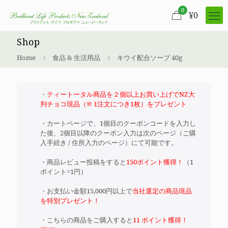
0
¥
0
Shop
Home
食品 & 生活用品
キウイ配合ソープ 40g
・
ティートータル商品を２個以上お買い上げでNZ大
判チョコ現品（※ 1注文につき1枚）をプレゼント
・カートページで、1個目のクーポンコードを入力し
た後、2個目以降のクーポン入力は次のページ（ご購
入手続き / 住所入力のページ）にて可能です。
・商品レビュー投稿をすると
150ポイント獲得！
（1
ポイント=1円）
・お支払い金額15,000円以上で
当社選定の商品現品
を特別プレゼント！
・こちらの商品をご購入すると
11 ポイント獲得！