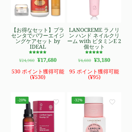
【お得なセット】プラ
LANOCREME ラノリ
センタでパワーエイジ
ン ハンド ネイルクリ
ングケアセット by
ーム with ビタミンE 2
IDEAL
個セット
5段階で
5段階で
元
現
元
現
¥
17,680
¥
3,180
¥
24,960
¥
4,680
4.94
5.00
の
在
の
在
の評価
の評価
価
の
価
の
530 ポイント獲得可能
95 ポイント獲得可能
格
価
格
価
(
¥
530
)
(
¥
95
)
は
格
は
格
¥24,960
は
¥4,680
は
で
¥17,680
で
¥3,180
し
で
し
で
-20%
-32%
た。
す。
た。
す。