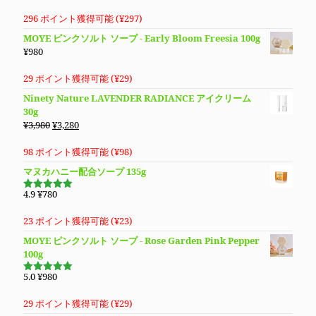
し
で
の
在
4.70
の評
価
た。
す。
価
の
296 ポイント獲得可能 (
¥
297
)
格
価
MOYE ピンクソルト ソープ - Early Bloom Freesia 100g
は
格
¥
980
¥13,780
は
で
¥9,890
29 ポイント獲得可能 (
¥
29
)
し
で
Ninety Nature LAVENDER RADIANCE アイクリーム
た。
す。
30g
元
現
¥
3,980
¥
3,280
の
在
価
の
98 ポイント獲得可能 (
¥
98
)
格
価
マヌカハニー配合ソープ 135g
は
格
¥3,980
は
4.9
¥
780
5段階で
で
¥3,280
4.94
の評
価
し
で
23 ポイント獲得可能 (
¥
23
)
た。
す。
MOYE ピンクソルト ソープ - Rose Garden Pink Pepper
100g
5.0
¥
980
5段階で
5.00
の評価
29 ポイント獲得可能 (
¥
29
)