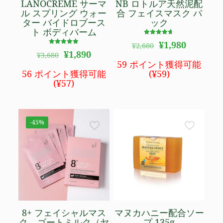
LANOCREME サーマ
NB ロトルア天然泥配
ル スプリング ウォー
合 フェイスマスク パ
ター バイドロブース
ック
ト ボディバーム
5段階で
元
現
¥
1,980
¥
2,680
4.60
5段階で
元
現
の
在
の評価
¥
1,890
¥
3,680
5.00
の
在
価
の
の評価
59 ポイント獲得可能
価
の
格
価
56 ポイント獲得可能
(
¥
59
)
格
価
は
格
(
¥
57
)
は
格
¥2,680
は
¥3,680
は
で
¥1,980
で
¥1,890
し
で
し
で
た。
す。
-45%
た。
す。
8+ フェイシャルマス
マヌカハニー配合ソー
ク – ゴートミルク（ヤ
プ 135g