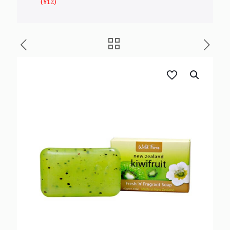
(
¥
12
)