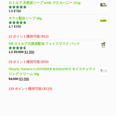
ロトルア 天然泥ソープ with マヌカハニー 125g
5.0
¥
780
5段階で
5.00
の評価
キウイ配合ソープ 40g
4.7
¥
390
5段階で
4.70
の評
価
11 ポイント獲得可能 (
¥
12
)
NB ロトルア天然泥配合 フェイスマスク パック
元
現
4.6
¥
2,680
¥
1,980
5段階で
の
在
4.60
の評
価
価
の
59 ポイント獲得可能 (
¥
59
)
格
価
Ninety Nature LAVENDER RADIANCE モイスチャライ
は
格
ジング クリーム 50g
¥2,680
は
元
現
¥
4,680
¥
3,980
で
¥1,980
の
在
し
で
価
の
119 ポイント獲得可能 (
¥
119
)
た。
す。
格
価
は
格
¥4,680
は
で
¥3,980
し
で