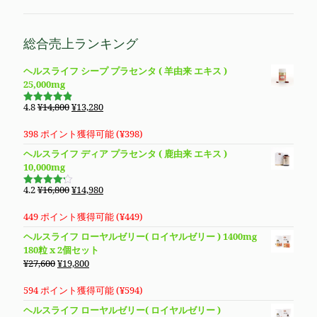
総合売上ランキング
ヘルスライフ シープ プラセンタ ( 羊由来 エキス )
25,000mg
元
現
4.8
¥
14,800
¥
13,280
5段階で
の
在
4.83
の評
価
価
の
398 ポイント獲得可能 (
¥
398
)
格
価
ヘルスライフ ディア プラセンタ ( 鹿由来 エキス )
は
格
10,000mg
¥14,800
は
で
¥13,280
元
現
4.2
¥
16,800
¥
14,980
5段階で
し
で
の
在
4.19
の評
価
た。
す。
価
の
449 ポイント獲得可能 (
¥
449
)
格
価
ヘルスライフ ローヤルゼリー( ロイヤルゼリー ) 1400mg
は
格
180粒 x 2個セット
¥16,800
は
元
現
¥
27,600
¥
19,800
で
¥14,980
の
在
し
で
価
の
594 ポイント獲得可能 (
¥
594
)
た。
す。
格
価
ヘルスライフ ローヤルゼリー( ロイヤルゼリー )
は
格