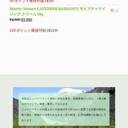
価
の
59 ポイント獲得可能 (
¥
59
)
格
価
Ninety Nature LAVENDER RADIANCE モイスチャライ
は
格
ジング クリーム 50g
¥2,680
は
元
現
¥
4,680
¥
3,980
で
¥1,980
の
在
し
で
価
の
119 ポイント獲得可能 (
¥
119
)
た。
す。
格
価
は
格
¥4,680
は
で
¥3,980
し
で
た。
す。
当社はニュージーランド現地に本社を置き、現地業者から仕入、（個人輸
入代行として）発送・運営しております。
ニュージーランドの恵まれた大自然の中で作られた世界でも話題の商品を
取り揃え、現地から日本のみなさまへ安心配送、お手頃価格でお届けして
おります。