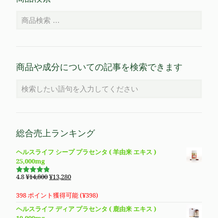
商品や成分についての記事を検索できます
総合売上ランキング
ヘルスライフ シープ プラセンタ ( 羊由来 エキス )
25,000mg
元
現
4.8
¥
14,800
¥
13,280
5段階で
の
在
4.83
の評
価
価
の
398 ポイント獲得可能 (
¥
398
)
格
価
ヘルスライフ ディア プラセンタ ( 鹿由来 エキス )
は
格