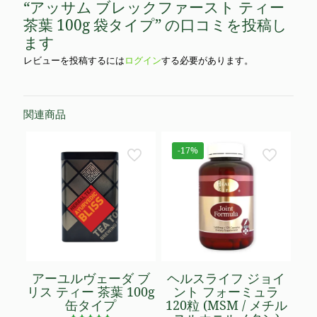
“アッサム ブレックファースト ティー
茶葉 100g 袋タイプ” の口コミを投稿し
ます
レビューを投稿するには
ログイン
する必要があります。
関連商品
-17%
アーユルヴェーダ ブ
ヘルスライフ ジョイ
リス ティー 茶葉 100g
ント フォーミュラ
缶タイプ
120粒 (MSM / メチル