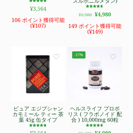
スルホニルメタン)
5段階で
¥
3,564
4.67
5段階で
元
現
の評価
¥
4,980
¥
5,980
4.58
の
在
の評価
106 ポイント獲得可能
価
の
(
¥
107
)
149 ポイント獲得可能
格
価
(
¥
149
)
は
格
¥5,980
は
で
¥4,980
し
で
-17%
た。
す。
ピュア エジプシャン
ヘルスライフ プロポ
カモミール ティー 茶
リス ( フラボノイド 配
葉 45g 缶タイプ
合 ) 10,000mg 60粒
5段階で
5段階で
元
現