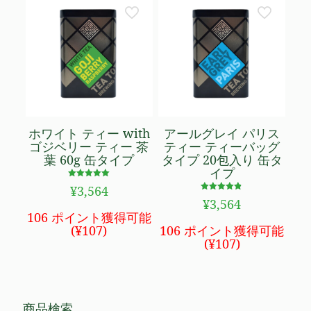
ホワイト ティー with
アールグレイ パリス
ゴジベリー ティー 茶
ティー ティーバッグ
葉 60g 缶タイプ
タイプ 20包入り 缶タ
イプ
5段階で
¥
3,564
5.00
5段階で
の評価
¥
3,564
4.80
の評価
106 ポイント獲得可能
(
¥
107
)
106 ポイント獲得可能
(
¥
107
)
商品検索