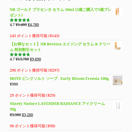
で
¥4,780
NB ゴールド プラセンタ セラム 50ml (2個ご購入で1個プレ
し
で
ゼント)
た。
す。
元
現
4.7
¥
5,480
¥
4,780
5段階で
の
在
4.69
の評
価
価
の
143 ポイント獲得可能 (
¥
143
)
格
価
【お得なセット】NB Revitox エイジング セラム & クリー
は
格
ム 特別割引セット
¥5,480
は
で
¥4,780
元
現
4.7
¥
13,780
¥
9,890
5段階で
し
で
の
在
4.70
の評
価
た。
す。
価
の
296 ポイント獲得可能 (
¥
297
)
格
価
MOYE ピンクソルト ソープ - Early Bloom Freesia 100g
は
格
¥
980
¥13,780
は
で
¥9,890
29 ポイント獲得可能 (
¥
29
)
し
で
Ninety Nature LAVENDER RADIANCE アイクリーム
た。
す。
30g
元
現
¥
3,980
¥
3,280
の
在
価
の
98 ポイント獲得可能 (
¥
98
)
格
価