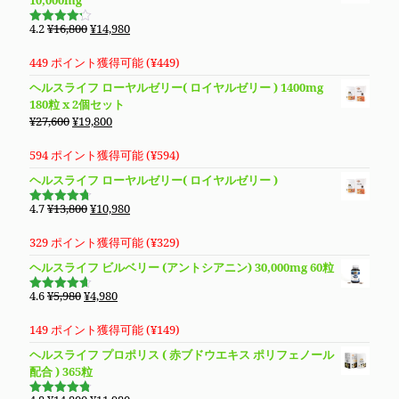
10,000mg
¥14,800
は
で
¥13,280
元
現
4.2
¥
16,800
¥
14,980
5段階で
し
で
の
在
4.19
の評
価
た。
す。
価
の
449 ポイント獲得可能 (
¥
449
)
格
価
ヘルスライフ ローヤルゼリー( ロイヤルゼリー ) 1400mg
は
格
180粒 x 2個セット
¥16,800
は
元
現
¥
27,600
¥
19,800
で
¥14,980
の
在
し
で
価
の
594 ポイント獲得可能 (
¥
594
)
た。
す。
格
価
ヘルスライフ ローヤルゼリー( ロイヤルゼリー )
は
格
¥27,600
は
元
現
4.7
¥
13,800
¥
10,980
5段階で
で
¥19,800
の
在
4.69
の評
価
し
で
価
の
329 ポイント獲得可能 (
¥
329
)
た。
す。
格
価
ヘルスライフ ビルベリー (アントシアニン) 30,000mg 60粒
は
格
¥13,800
は
元
現
4.6
¥
5,980
¥
4,980
5段階で
で
¥10,980
の
在
4.63
の評
価
し
で
価
の
149 ポイント獲得可能 (
¥
149
)
た。
す。
格
価
ヘルスライフ プロポリス ( 赤ブドウエキス ポリフェノール
は
格
配合 ) 365粒
¥5,980
は
で
¥4,980