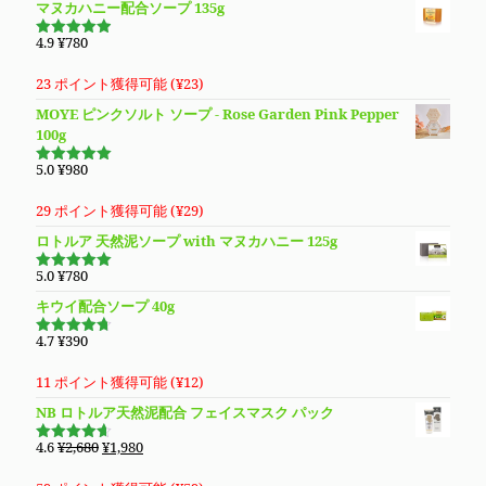
マヌカハニー配合ソープ 135g
は
格
¥3,980
は
4.9
¥
780
5段階で
で
¥3,280
4.94
の評
価
し
で
23 ポイント獲得可能 (
¥
23
)
た。
す。
MOYE ピンクソルト ソープ - Rose Garden Pink Pepper
100g
5.0
¥
980
5段階で
5.00
の評価
29 ポイント獲得可能 (
¥
29
)
ロトルア 天然泥ソープ with マヌカハニー 125g
5.0
¥
780
5段階で
5.00
の評価
キウイ配合ソープ 40g
4.7
¥
390
5段階で
4.70
の評
価
11 ポイント獲得可能 (
¥
12
)
NB ロトルア天然泥配合 フェイスマスク パック
元
現
4.6
¥
2,680
¥
1,980
5段階で
の
在
4.60
の評
価