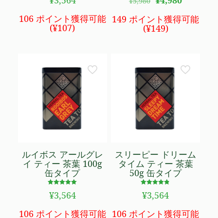
¥
3,564
¥
4,980
¥
5,980
4.69
4.60
の
在
の評価
の評価
価
の
106 ポイント獲得可能
149 ポイント獲得可能
格
価
(
¥
107
)
(
¥
149
)
は
格
¥5,980
は
で
¥4,980
し
で
た。
す。
ルイボス アールグレ
スリーピー ドリーム
イ ティー 茶葉 100g
タイム ティー 茶葉
缶タイプ
50g 缶タイプ
5段階で
5段階で
¥
3,564
¥
3,564
4.95
4.79
の評価
の評価
106 ポイント獲得可能
106 ポイント獲得可能