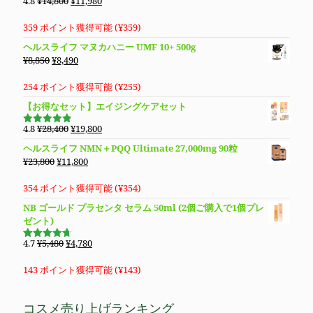
元
現
4.8
¥
14,800
¥
11,980
5段階で
し
で
の
在
4.76
の評
価
た。
す。
価
の
359 ポイント獲得可能 (
¥
359
)
格
価
ヘルスライフ マヌカハニー UMF 10+ 500g
は
格
元
現
¥
8,850
¥
8,490
¥14,800
は
の
在
で
¥11,980
価
の
254 ポイント獲得可能 (
¥
255
)
し
で
格
価
【お得なセット】エイジングケアセット
た。
す。
は
格
¥8,850
は
元
現
4.8
¥
28,400
¥
19,800
5段階で
で
¥8,490
の
在
4.83
の評
ヘルスライフ NMN＋PQQ Ultimate 27,000mg 90粒
価
し
で
価
の
元
現
¥
23,800
¥
11,800
た。
す。
格
価
の
在
は
格
価
の
354 ポイント獲得可能 (
¥
354
)
¥28,400
は
格
価
NB ゴールド プラセンタ セラム 50ml (2個ご購入で1個プレ
で
¥19,800
は
格
ゼント)
し
で
¥23,800
は
た。
す。
で
¥11,800
元
現
4.7
¥
5,480
¥
4,780
5段階で
し
で
の
在
4.69
の評
価
た。
す。
価
の
143 ポイント獲得可能 (
¥
143
)
格
価
は
格
コスメ売り上げランキング
¥5,480
は