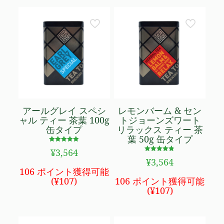
で
¥4,980
し
で
た。
す。
アールグレイ スペシ
レモンバーム & セン
ャル ティー 茶葉 100g
トジョーンズワート
缶タイプ
リラックス ティー 茶
葉 50g 缶タイプ
5段階で
¥
3,564
4.90
5段階で
の評価
¥
3,564
4.75
の評価
106 ポイント獲得可能
(
¥
107
)
106 ポイント獲得可能
(
¥
107
)