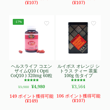
(
¥
107
)
(
¥
107
)
-17%
ヘルスライフ コエン
ルイボス オレンジ シ
ザイムQ10 ( Opti
トラス ティー 茶葉
CoQ10 ) 320mg 60粒
100g 缶タイプ
5段階で
5段階で
元
現
¥
4,980
¥
3,564
¥
5,980
4.90
4.67
の
在
の評価
の評価
価
の
106 ポイント獲得可能
149 ポイント獲得可能
格
価
(
¥
107
)
(
¥
149
)
は
格
¥5,980
は