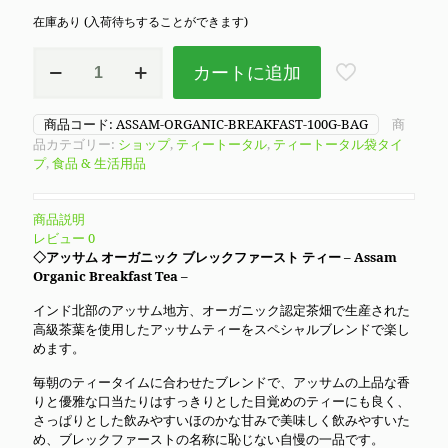
在庫あり (入荷待ちすることができます)
ア
カートに追加
ッ
サ
ム
商品コード:
ASSAM-ORGANIC-BREAKFAST-100G-BAG
商
ブ
品カテゴリー:
ショップ
,
ティートータル
,
ティートータル袋タイ
レ
プ
,
食品 & 生活用品
ッ
ク
フ
商品説明
ァ
レビュー
0
ー
◇アッサム オーガニック ブレックファースト ティー – Assam
ス
Organic Breakfast Tea –
ト
テ
インド北部のアッサム地方、オーガニック認定茶畑で生産された
ィ
高級茶葉を使用したアッサムティーをスペシャルブレンドで楽し
ー
めます。
茶
葉
毎朝のティータイムに合わせたブレンドで、アッサムの上品な香
100g
りと優雅な口当たりはすっきりとした目覚めのティーにも良く、
袋
さっぱりとした飲みやすいほのかな甘みで美味しく飲みやすいた
タ
め、ブレックファーストの名称に恥じない自慢の一品です。