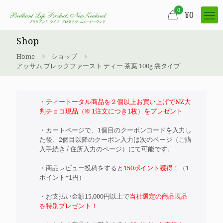
0
¥
0
Shop
Home
ショップ
アッサム ブレックファースト ティー 茶葉 100g 袋タイプ
・
ティートータル商品を２個以上お買い上げでNZ大
判チョコ現品（※ 1注文につき1枚）をプレゼント
・カートページで、1個目のクーポンコードを入力し
た後、2個目以降のクーポン入力は次のページ（ご購
入手続き / 住所入力のページ）にて可能です。
・商品レビュー投稿をすると
150ポイント獲得！
（1
ポイント=1円）
・お支払い金額15,000円以上で
当社選定の商品現品
を特別プレゼント！