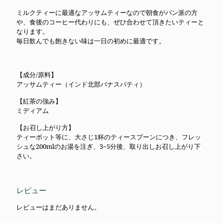
イ
プ
ミルクティーに最適なアッサムティーなので朝食がパン派の方
個
や、食後のコーヒー代わりにも、ぜひ合わせて頂きたいティーと
なります。
毎日飲んでも飽きない味は一日の初めに最適です。
【成分/原料】
アッサムティー（インド北部バナスパティ）
【紅茶の強み】
ミディアム
【お召し上がり方】
ティーポット等に、大さじ1杯のティースプーンにつき、フレッ
シュな200mlのお湯を注ぎ、3~5分後、取り出しお召し上がり下
さい。
レビュー
レビューはまだありません。