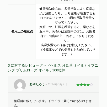
健康補助食品は、多量摂取により疾病な
どが治癒したり、 より健康が増進するも
のではありません。 1日の摂取目安量を
守ってください。
妊娠中や、妊娠を希望する方、薬などを
使用上の注意点
服用中、あるいは通院中の方は、お医者
様にご相談の上、 お召し上がりくださ
い。
高温多湿での保存はお控えください。
（冷蔵庫などでの保管をお勧めしており
ます。）
3 に対するレビュー
グッドヘルス 月見草 オイル ( イブニ
ング プリムローズ オイル ) 300粒
件
あやたろう
–
2014年3月2日
5段階で
4
の評価
整理前に飲んでいます。イライラに効くのかも知れませ
ん。