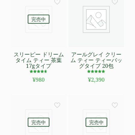
完売中
スリーピー ドリーム
アールグレイ クリー
タイム ティー 茶葉
ム ティー ティーバッ
17gタイプ
グタイプ 20包
5段階で
5段階で
¥
980
¥
2,390
4.60
4.89
の評価
の評価
完売中
完売中