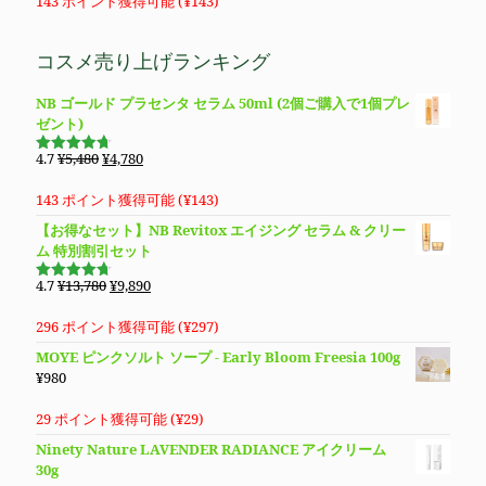
価
の
143 ポイント獲得可能 (
¥
143
)
格
価
は
格
コスメ売り上げランキング
¥5,480
は
で
¥4,780
NB ゴールド プラセンタ セラム 50ml (2個ご購入で1個プレ
し
で
ゼント)
た。
す。
元
現
4.7
¥
5,480
¥
4,780
5段階で
の
在
4.69
の評
価
価
の
143 ポイント獲得可能 (
¥
143
)
格
価
【お得なセット】NB Revitox エイジング セラム & クリー
は
格
ム 特別割引セット
¥5,480
は
で
¥4,780
元
現
4.7
¥
13,780
¥
9,890
5段階で
し
で
の
在
4.70
の評
価
た。
す。
価
の
296 ポイント獲得可能 (
¥
297
)
格
価
MOYE ピンクソルト ソープ - Early Bloom Freesia 100g
は
格
¥
980
¥13,780
は
で
¥9,890
29 ポイント獲得可能 (
¥
29
)
し
で
Ninety Nature LAVENDER RADIANCE アイクリーム
た。
す。
30g