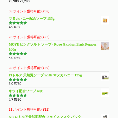
元
現
¥
3,980
¥
3,280
の
在
価
の
98 ポイント獲得可能 (
¥
98
)
格
価
マヌカハニー配合ソープ 135g
は
格
¥3,980
は
4.9
¥
780
5段階で
で
¥3,280
4.94
の評
価
し
で
23 ポイント獲得可能 (
¥
23
)
た。
す。
MOYE ピンクソルト ソープ - Rose Garden Pink Pepper
100g
5.0
¥
980
5段階で
5.00
の評価
29 ポイント獲得可能 (
¥
29
)
ロトルア 天然泥ソープ with マヌカハニー 125g
5.0
¥
780
5段階で
5.00
の評価
キウイ配合ソープ 40g
4.7
¥
390
5段階で
4.70
の評
価
11 ポイント獲得可能 (
¥
12
)
NB ロトルア天然泥配合 フェイスマスク パック