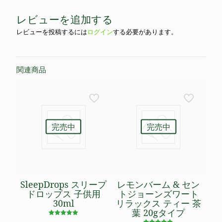
レビューを追加する
レビューを投稿するには
ログイン
する必要があります。
関連商品
完売中
完売中
SleepDrops スリープ
レモンバーム & セン
ドロップス 子供用
トジョーンズワート
30ml
リラックス ティー 茶
葉 20gタイプ
5段階で