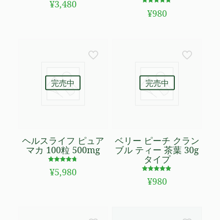
¥
3,480
5.00
5段階で
の評価
¥
980
5.00
の評価
完売中
完売中
ヘルスライフ ピュア
ベリー ピーチ クラン
マカ 100粒 500mg
ブル ティー 茶葉 30g
タイプ
5段階で
¥
5,980
4.74
5段階で
の評価
¥
980
4.88
の評価