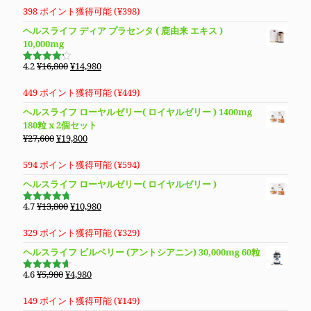
価
価
の
398 ポイント獲得可能 (
¥
398
)
格
価
ヘルスライフ ディア プラセンタ ( 鹿由来 エキス )
は
格
10,000mg
¥14,800
は
で
¥13,280
元
現
4.2
¥
16,800
¥
14,980
5段階で
し
で
の
在
4.19
の評
価
た。
す。
価
の
449 ポイント獲得可能 (
¥
449
)
格
価
ヘルスライフ ローヤルゼリー( ロイヤルゼリー ) 1400mg
は
格
180粒 x 2個セット
¥16,800
は
元
現
¥
27,600
¥
19,800
で
¥14,980
の
在
し
で
価
の
594 ポイント獲得可能 (
¥
594
)
た。
す。
格
価
ヘルスライフ ローヤルゼリー( ロイヤルゼリー )
は
格
¥27,600
は
元
現
4.7
¥
13,800
¥
10,980
5段階で
で
¥19,800
の
在
4.69
の評
価
し
で
価
の
329 ポイント獲得可能 (
¥
329
)
た。
す。
格
価
ヘルスライフ ビルベリー (アントシアニン) 30,000mg 60粒
は
格
¥13,800
は
元
現
4.6
¥
5,980
¥
4,980
5段階で
で
¥10,980
の
在
4.63
の評
価
し
で
価
の
149 ポイント獲得可能 (
¥
149
)