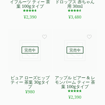
イフルーツ ティー 茶
ドロップス 赤ちゃん
葉 100gタイプ
用 30ml
5段階で
5段階で
¥
2,390
¥
3,480
4.58
4.50
の評価
の評価
完売中
完売中
ピュア ローズヒップ
アップル ピアー & レ
ティー 茶葉 30gタイ
モンバーム ティー 茶
プ
葉 100gタイプ
¥
980
5段階で
¥
2,390
4.71
の評価