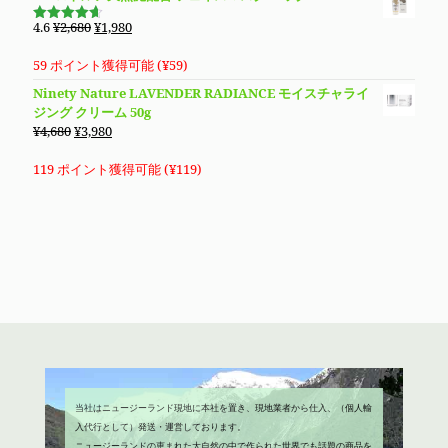
元
現
4.6
¥
2,680
¥
1,980
5段階で
の
在
4.60
の評
価
価
の
59 ポイント獲得可能 (
¥
59
)
格
価
Ninety Nature LAVENDER RADIANCE モイスチャライ
は
格
ジング クリーム 50g
¥2,680
は
元
現
¥
4,680
¥
3,980
で
¥1,980
の
在
し
で
価
の
119 ポイント獲得可能 (
¥
119
)
た。
す。
格
価
は
格
¥4,680
は
で
¥3,980
し
で
た。
す。
当社はニュージーランド現地に本社を置き、現地業者から仕入、（個人輸
入代行として）発送・運営しております。
ニュージーランドの恵まれた大自然の中で作られた世界でも話題の商品を