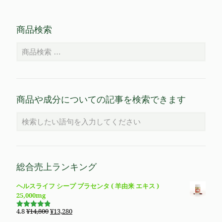
商品検索
商品や成分についての記事を検索できます
総合売上ランキング
ヘルスライフ シープ プラセンタ ( 羊由来 エキス )
25,000mg
元
現
4.8
¥
14,800
¥
13,280
5段階で
の
在
4.83
の評