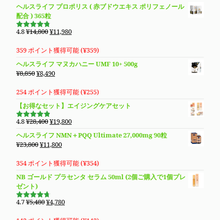
た。
す。
格
価
ヘルスライフ プロポリス ( 赤ブドウエキス ポリフェノール
は
格
配合 ) 365粒
¥5,980
は
で
¥4,980
元
現
4.8
¥
14,800
¥
11,980
5段階で
し
で
の
在
4.76
の評
価
た。
す。
価
の
359 ポイント獲得可能 (
¥
359
)
格
価
ヘルスライフ マヌカハニー UMF 10+ 500g
は
格
元
現
¥
8,850
¥
8,490
¥14,800
は
の
在
で
¥11,980
価
の
254 ポイント獲得可能 (
¥
255
)
し
で
格
価
【お得なセット】エイジングケアセット
た。
す。
は
格
¥8,850
は
元
現
4.8
¥
28,400
¥
19,800
5段階で
で
¥8,490
の
在
4.83
の評
ヘルスライフ NMN＋PQQ Ultimate 27,000mg 90粒
価
し
で
価
の
元
現
¥
23,800
¥
11,800
た。
す。
格
価
の
在
は
格
価
の
354 ポイント獲得可能 (
¥
354
)
¥28,400
は
格
価
NB ゴールド プラセンタ セラム 50ml (2個ご購入で1個プレ
で
¥19,800
は
格
ゼント)
し
で
¥23,800
は
た。
す。
で
¥11,800
元
現
4.7
¥
5,480
¥
4,780
5段階で
し
で
の
在
4.69
の評
価
た。
す。