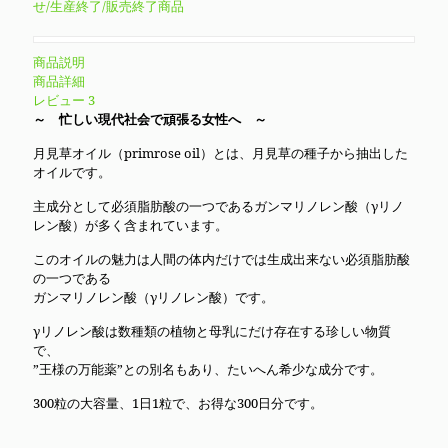
格
価
せ/生産終了/販売終了商品
は
格
¥8,980
は
商品説明
で
¥7,180
商品詳細
レビュー
3
し
で
～ 忙しい現代社会で頑張る女性へ ～
た。
す。
月見草オイル（primrose oil）とは、月見草の種子から抽出した
オイルです。
主成分として必須脂肪酸の一つであるガンマリノレン酸（γリノ
レン酸）が多く含まれています。
このオイルの魅力は人間の体内だけでは生成出来ない必須脂肪酸
の一つである
ガンマリノレン酸（γリノレン酸）です。
γリノレン酸は数種類の植物と母乳にだけ存在する珍しい物質
で、
”王様の万能薬”との別名もあり、たいへん希少な成分です。
300粒の大容量、1日1粒で、お得な300日分です。