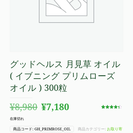
グッドヘルス 月見草 オイル
( イブニング プリムローズ
オイル ) 300粒
元
現
¥
8,980
¥
7,180
の
在
3
件の利用
者評価に
在庫切れ
価
の
基づく5段
階評価の
うち、
商品コード:
GH_PRIMROSE_OIL
商品カテゴリー:
お取り寄
4.33
点