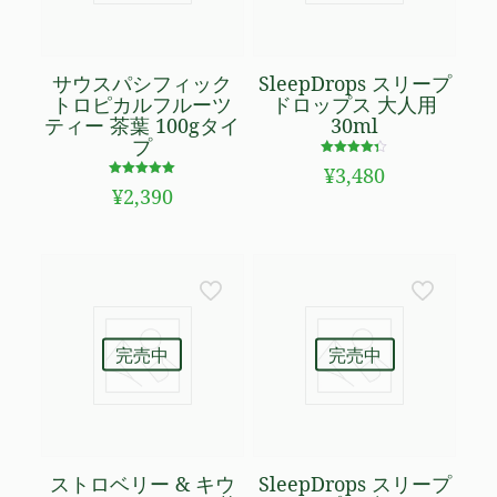
サウスパシフィック
SleepDrops スリープ
トロピカルフルーツ
ドロップス 大人用
ティー 茶葉 100gタイ
30ml
プ
5段階で
¥
3,480
4.31
5段階で
の評価
¥
2,390
4.93
の評価
完売中
完売中
ストロベリー & キウ
SleepDrops スリープ