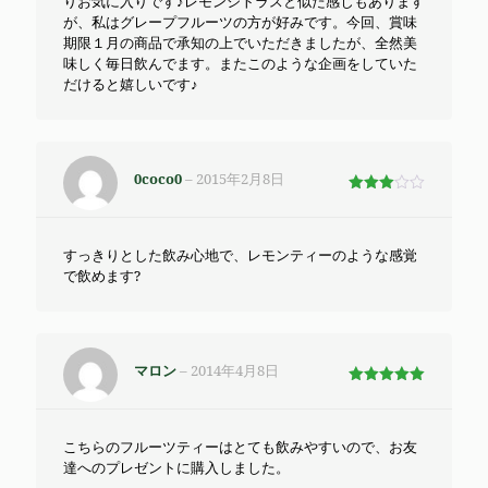
りお気に入りです♪レモンシトラスと似た感じもあります
が、私はグレープフルーツの方が好みです。今回、賞味
期限１月の商品で承知の上でいただきましたが、全然美
味しく毎日飲んでます。またこのような企画をしていた
だけると嬉しいです♪
0coco0
–
2015年2月8日
5段階
で
3
の評価
すっきりとした飲み心地で、レモンティーのような感覚
で飲めます?
マロン
–
2014年4月8日
5段階で
5
の評価
こちらのフルーツティーはとても飲みやすいので、お友
達へのプレゼントに購入しました。