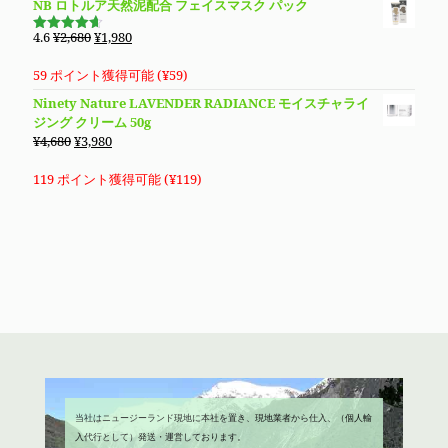
NB ロトルア天然泥配合 フェイスマスク パック
元
現
4.6
¥
2,680
¥
1,980
5段階で
の
在
4.60
の評
価
価
の
59 ポイント獲得可能 (
¥
59
)
格
価
Ninety Nature LAVENDER RADIANCE モイスチャライ
は
格
ジング クリーム 50g
¥2,680
は
元
現
¥
4,680
¥
3,980
で
¥1,980
の
在
し
で
価
の
119 ポイント獲得可能 (
¥
119
)
た。
す。
格
価
は
格
¥4,680
は
で
¥3,980
し
で
た。
す。
当社はニュージーランド現地に本社を置き、現地業者から仕入、（個人輸
入代行として）発送・運営しております。