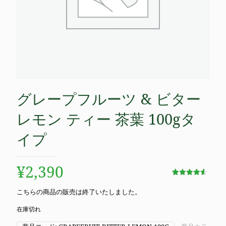
グレープフルーツ & ビター
レモン ティー 茶葉 100gタ
イプ
¥
2,390
9
件の利用
者評価に
こちらの商品の販売は終了いたしました。
基づく5段
階評価の
うち、
4.56
在庫切れ
点