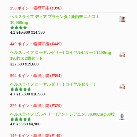
の
在
4.83
の評
価
価
の
398 ポイント獲得可能 (
¥
398
)
格
価
ヘルスライフ ディア プラセンタ ( 鹿由来 エキス )
は
格
10,000mg
¥14,800
は
で
¥13,280
元
現
4.2
¥
16,800
¥
14,980
5段階で
し
で
の
在
4.19
の評
価
た。
す。
価
の
449 ポイント獲得可能 (
¥
449
)
格
価
ヘルスライフ ローヤルゼリー( ロイヤルゼリー ) 1400mg
は
格
180粒 x 2個セット
¥16,800
は
元
現
¥
27,600
¥
19,800
で
¥14,980
の
在
し
で
価
の
594 ポイント獲得可能 (
¥
594
)
た。
す。
格
価
ヘルスライフ ローヤルゼリー( ロイヤルゼリー )
は
格
¥27,600
は
元
現
4.7
¥
13,800
¥
10,980
5段階で
で
¥19,800
の
在
4.69
の評
価
し
で
価
の
329 ポイント獲得可能 (
¥
329
)
た。
す。
格
価
ヘルスライフ ビルベリー (アントシアニン) 30,000mg 60粒
は
格
¥13,800
は
元
現
4.6
¥
5,980
¥
4,980
5段階で
で
¥10,980
の
在
4.63
の評
価
し
で
価
の
149 ポイント獲得可能 (
¥
149
)