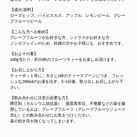
【成分/原料】
ローズヒップ、ハイビスカス、アップル、レモンピール、グレー
プフルーツピール
【こんな方へお勧め】
グレープフルーツがお好きな方、シトラスがお好きな方
ノンカフェインのため、妊婦の方やお子様にも、おすすめです。
【およその量】
100g当たり、約35杯のフルーツティーをお楽しみ頂けます。
【お召し上がり方】
ティーポット等に、大さじ1杯のティースプーンにつき、フレッ
シュな200mlのお湯を注ぎ、3~5分後、取り出しお召し上がり下
さい。
【飲み合わせに注意が必要な方】
降圧剤（カルシウム拮抗薬）、脂質異常症、不整脈などの薬を服
用している人は、グレープフルーツ（グレープフルーツジュース
含む）との飲み合わせにお気をつけください。
薬の効き目が強くなってしまいます。