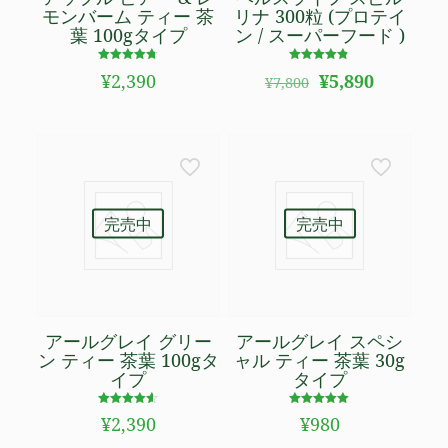
モンバーム ティー 茶
リナ 300粒 (プロテイ
葉 100gタイプ
ン / スーパーフード )
5段階で
5段階で
元
現
¥
2,390
¥
5,890
¥
7,800
4.71
4.79
の
在
の評価
の評価
価
の
格
価
は
格
¥7,800
は
で
¥5,890
し
で
完売中
完売中
た。
す。
アールグレイ グリー
アールグレイ スペシ
ン ティー 茶葉 100gタ
ャル ティー 茶葉 30g
イプ
タイプ
5段階で
5段階で
¥
2,390
¥
980
4.56
5.00
の評価
の評価