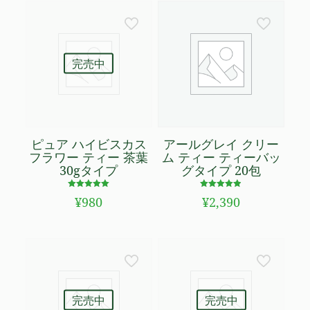
格
価
は
格
¥5,980
は
で
¥3,980
し
で
完売中
た。
す。
ピュア ハイビスカス
アールグレイ クリー
フラワー ティー 茶葉
ム ティー ティーバッ
30gタイプ
グタイプ 20包
5段階で
5段階で
¥
980
¥
2,390
5.00
4.89
の評価
の評価
完売中
完売中