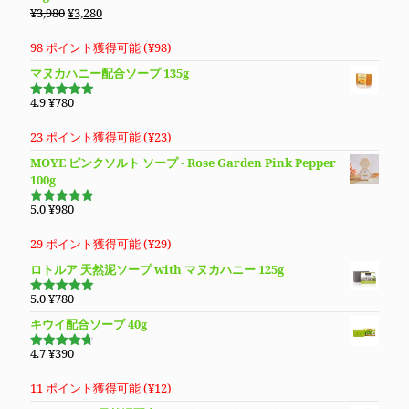
元
現
¥
3,980
¥
3,280
の
在
価
の
98 ポイント獲得可能 (
¥
98
)
格
価
マヌカハニー配合ソープ 135g
は
格
¥3,980
は
4.9
¥
780
5段階で
で
¥3,280
4.94
の評
価
し
で
23 ポイント獲得可能 (
¥
23
)
た。
す。
MOYE ピンクソルト ソープ - Rose Garden Pink Pepper
100g
5.0
¥
980
5段階で
5.00
の評価
29 ポイント獲得可能 (
¥
29
)
ロトルア 天然泥ソープ with マヌカハニー 125g
5.0
¥
780
5段階で
5.00
の評価
キウイ配合ソープ 40g
4.7
¥
390
5段階で
4.70
の評
価
11 ポイント獲得可能 (
¥
12
)