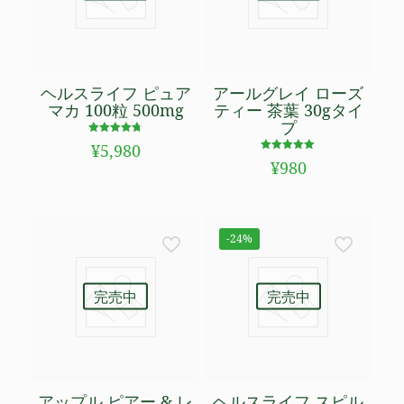
ヘルスライフ ピュア
アールグレイ ローズ
マカ 100粒 500mg
ティー 茶葉 30gタイ
プ
5段階で
¥
5,980
4.74
5段階で
の評価
¥
980
5.00
の評価
-24%
完売中
完売中
アップル ピアー & レ
ヘルスライフ スピル