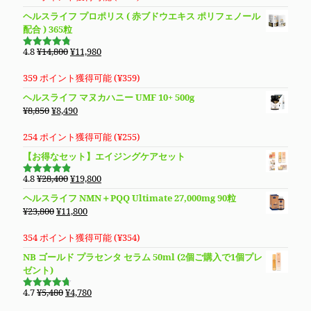
た。
す。
格
価
ヘルスライフ プロポリス ( 赤ブドウエキス ポリフェノール
は
格
配合 ) 365粒
¥5,980
は
で
¥4,980
元
現
4.8
¥
14,800
¥
11,980
5段階で
し
で
の
在
4.76
の評
価
た。
す。
価
の
359 ポイント獲得可能 (
¥
359
)
格
価
ヘルスライフ マヌカハニー UMF 10+ 500g
は
格
元
現
¥
8,850
¥
8,490
¥14,800
は
の
在
で
¥11,980
価
の
254 ポイント獲得可能 (
¥
255
)
し
で
格
価
【お得なセット】エイジングケアセット
た。
す。
は
格
¥8,850
は
元
現
4.8
¥
28,400
¥
19,800
5段階で
で
¥8,490
の
在
4.83
の評
ヘルスライフ NMN＋PQQ Ultimate 27,000mg 90粒
価
し
で
価
の
元
現
¥
23,800
¥
11,800
た。
す。
格
価
の
在
は
格
価
の
354 ポイント獲得可能 (
¥
354
)
¥28,400
は
格
価
NB ゴールド プラセンタ セラム 50ml (2個ご購入で1個プレ
で
¥19,800
は
格
ゼント)
し
で
¥23,800
は
た。
す。
で
¥11,800
元
現
4.7
¥
5,480
¥
4,780
5段階で
し
で
の
在
4.69
の評