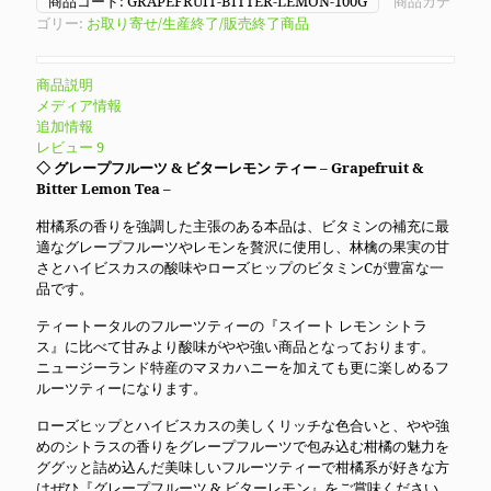
商品コード:
GRAPEFRUIT-BITTER-LEMON-100G
商品カテ
ゴリー:
お取り寄せ/生産終了/販売終了商品
商品説明
メディア情報
追加情報
レビュー
9
◇ グレープフルーツ & ビターレモン ティー – Grapefruit &
Bitter Lemon Tea –
柑橘系の香りを強調した主張のある本品は、ビタミンの補充に最
適なグレープフルーツやレモンを贅沢に使用し、林檎の果実の甘
さとハイビスカスの酸味やローズヒップのビタミンCが豊富な一
品です。
ティートータルのフルーツティーの『スイート レモン シトラ
ス』に比べて甘みより酸味がやや強い商品となっております。
ニュージーランド特産のマヌカハニーを加えても更に楽しめるフ
ルーツティーになります。
ローズヒップとハイビスカスの美しくリッチな色合いと、やや強
めのシトラスの香りをグレープフルーツで包み込む柑橘の魅力を
ググッと詰め込んだ美味しいフルーツティーで柑橘系が好きな方
はぜひ『グレープフルーツ & ビターレモン』をご賞味ください。