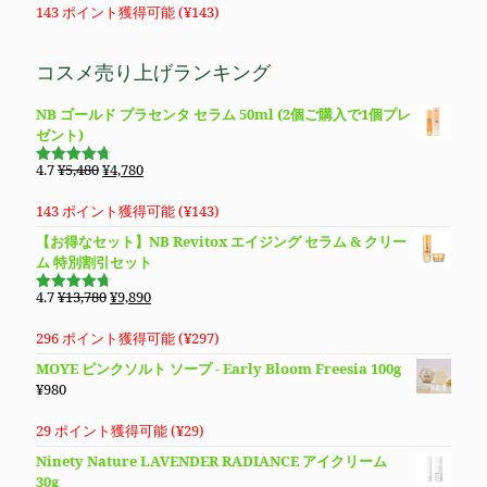
価
た。
す。
価
の
143 ポイント獲得可能 (
¥
143
)
格
価
は
格
コスメ売り上げランキング
¥5,480
は
で
¥4,780
NB ゴールド プラセンタ セラム 50ml (2個ご購入で1個プレ
し
で
ゼント)
た。
す。
元
現
4.7
¥
5,480
¥
4,780
5段階で
の
在
4.69
の評
価
価
の
143 ポイント獲得可能 (
¥
143
)
格
価
【お得なセット】NB Revitox エイジング セラム & クリー
は
格
ム 特別割引セット
¥5,480
は
で
¥4,780
元
現
4.7
¥
13,780
¥
9,890
5段階で
し
で
の
在
4.70
の評
価
た。
す。
価
の
296 ポイント獲得可能 (
¥
297
)
格
価
MOYE ピンクソルト ソープ - Early Bloom Freesia 100g
は
格
¥
980
¥13,780
は
で
¥9,890
29 ポイント獲得可能 (
¥
29
)
し
で
Ninety Nature LAVENDER RADIANCE アイクリーム
た。
す。
30g