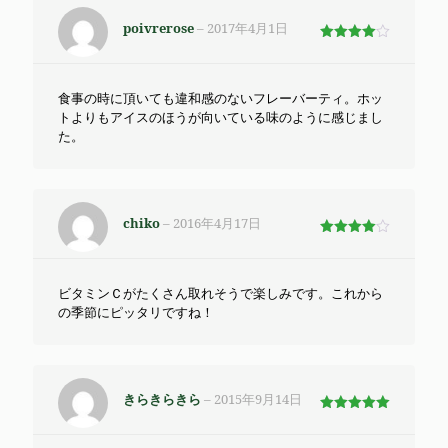
poivrerose
–
2017年4月1日
5段階で
4
の評価
食事の時に頂いても違和感のないフレーバーティ。ホッ
トよりもアイスのほうが向いている味のように感じまし
た。
chiko
–
2016年4月17日
5段階で
4
の評価
ビタミンＣがたくさん取れそうで楽しみです。これから
の季節にピッタリですね！
きらきらきら
–
2015年9月14日
5段階で
5
の評価