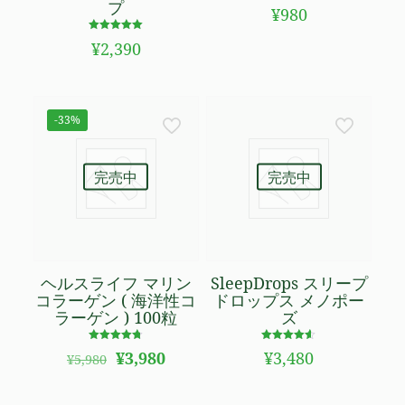
プ
5段階で
¥
980
4.67
の評価
5段階で
¥
2,390
4.93
の評価
-33%
完売中
完売中
ヘルスライフ マリン
SleepDrops スリープ
コラーゲン ( 海洋性コ
ドロップス メノポー
ラーゲン ) 100粒
ズ
5段階で
5段階で
元
現
¥
3,980
¥
3,480
¥
5,980
4.71
4.50
の
在
の評価
の評価
価
の