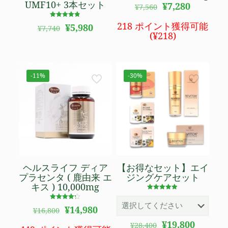
UMF10+ 3本セット
元
現
¥
7,280
¥
7,560
の
在
価
の
5段階で
218 ポイント獲得可能
元
現
¥
5,980
¥
7,740
4.76
格
価
(
¥
218
)
の
在
の評価
は
格
価
の
¥7,560
は
格
価
で
¥7,280
は
格
し
で
¥7,740
は
-11%
-30%
た。
す。
で
¥5,980
し
で
た。
す。
ヘルスライフ ディア
【お得なセット】エイ
プラセンタ ( 鹿由来 エ
ジングケアセット
キス ) 10,000mg
5段階で
4.83
5段階で
元
現
の評価
¥
14,980
¥
16,800
4.19
の
在
の評価
元
現
¥
19,800
¥
28,400