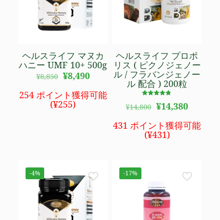
ヘルスライフ マヌカ
ヘルスライフ プロポ
ハニー UMF 10+ 500g
リス ( ピクノジェノー
ル / フラバンジェノー
元
現
¥
8,490
¥
8,850
ル 配合 ) 200粒
の
在
価
の
254 ポイント獲得可能
格
価
5段階で
(
¥
255
)
元
現
¥
14,380
¥
14,800
4.77
は
格
の
在
の評価
¥8,850
は
価
の
431 ポイント獲得可能
で
¥8,490
格
価
(
¥
431
)
し
で
は
格
た。
す。
¥14,800
は
で
¥14,380
し
で
-4%
-17%
た。
す。