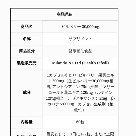
商品詳細
商品名
ビルベリー 30,000mg
名称
サプリメント
商品区分
健康補助食品
製造販売元
Aulando NZ.Ltd (Health Life®︎)
1カプセルあたり: ビルベリー果実エキ
ス 300mg（生ビルベリー30,000mg相
当, アントシアニン 75mg相当、マリー
成分
ゴールド花エキス 120mg（ルテイン
12mg相当）、ゼアキサンチン2mg、β-
カロテン800μg、カプセル生成剤（植
物性）
内容量
60粒
目安として、1日に1~2粒、または上限