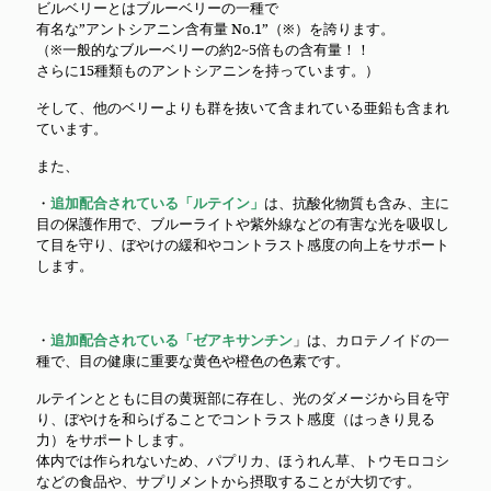
ア
ビルベリーとはブルーベリーの一種で
ニ
有名な”アントシアニン含有量 No.1”（※）を誇ります。
ン)
（※一般的なブルーベリーの約2~5倍もの含有量！！
30,000mg
さらに15種類ものアントシアニンを持っています。）
60
粒
そして、他のベリーよりも群を抜いて含まれている亜鉛も含まれ
個
ています。
また、
・
追加配合されている「ルテイン」
は、抗酸化物質も含み、主に
目の保護作用で、ブルーライトや紫外線などの有害な光を吸収し
て目を守り、ぼやけの緩和やコントラスト感度の向上をサポート
します。
・
追加配合されている「ゼアキサンチン
」は、カロテノイドの一
種で、目の健康に重要な黄色や橙色の色素です。
ルテインとともに目の黄斑部に存在し、光のダメージから目を守
り、ぼやけを和らげることでコントラスト感度（はっきり見る
力）をサポートします。
体内では作られないため、パプリカ、ほうれん草、トウモロコシ
などの食品や、サプリメントから摂取することが大切です。