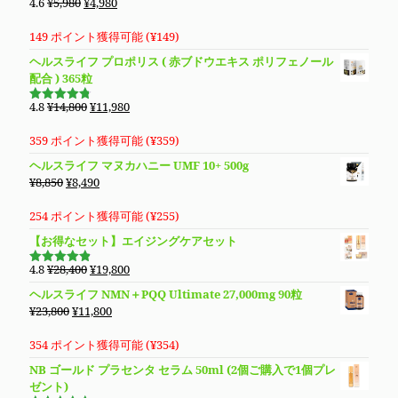
元
現
4.6
¥
5,980
¥
4,980
5段階で
で
¥10,980
の
在
4.63
の評
価
し
で
価
の
149 ポイント獲得可能 (
¥
149
)
た。
す。
格
価
ヘルスライフ プロポリス ( 赤ブドウエキス ポリフェノール
は
格
配合 ) 365粒
¥5,980
は
で
¥4,980
元
現
4.8
¥
14,800
¥
11,980
5段階で
し
で
の
在
4.76
の評
価
た。
す。
価
の
359 ポイント獲得可能 (
¥
359
)
格
価
ヘルスライフ マヌカハニー UMF 10+ 500g
は
格
元
現
¥
8,850
¥
8,490
¥14,800
は
の
在
で
¥11,980
価
の
254 ポイント獲得可能 (
¥
255
)
し
で
格
価
【お得なセット】エイジングケアセット
た。
す。
は
格
¥8,850
は
元
現
4.8
¥
28,400
¥
19,800
5段階で
で
¥8,490
の
在
4.83
の評
ヘルスライフ NMN＋PQQ Ultimate 27,000mg 90粒
価
し
で
価
の
元
現
¥
23,800
¥
11,800
た。
す。
格
価
の
在
は
格
価
の
354 ポイント獲得可能 (
¥
354
)
¥28,400
は
格
価
NB ゴールド プラセンタ セラム 50ml (2個ご購入で1個プレ
で
¥19,800
は
格
ゼント)
し
で
¥23,800
は