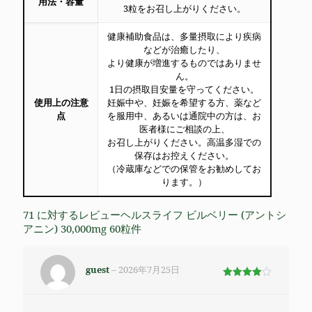
用法・容量
3粒をお召し上がりください。
健康補助食品は、多量摂取により疾病
などが治癒したり、
より健康が増進するものではありませ
ん。
1日の摂取目安量を守ってください。
使用上の注意
妊娠中や、妊娠を希望する方、薬など
点
を服用中、あるいは通院中の方は、お
医者様にご相談の上、
お召し上がりください。
高温多湿での
保存はお控えください。
（冷蔵庫などでの保管をお勧めしてお
ります。）
71 に対するレビュー
ヘルスライフ ビルベリー (アントシ
アニン) 30,000mg 60粒
件
guest
–
2026年7月25日
5段階で
4
の評価