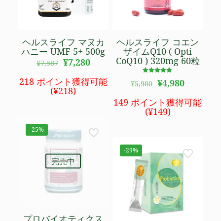
ヘルスライフ マヌカ
ヘルスライフ コエン
ハニー UMF 5+ 500g
ザイムQ10 ( Opti
CoQ10 ) 320mg 60粒
元
現
¥
7,280
¥
7,587
の
在
価
の
5段階で
218 ポイント獲得可能
元
現
¥
4,980
¥
5,980
4.90
格
価
(
¥
218
)
の
在
の評価
は
格
価
の
149 ポイント獲得可能
¥7,587
は
格
価
(
¥
149
)
で
¥7,280
は
格
し
で
¥5,980
は
-25%
た。
す。
で
¥4,980
し
で
-29%
た。
す。
完売中
プロバイオティクス