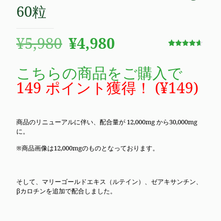
60粒
元
現
¥
5,980
¥
4,980
の
在
71
件の利用者
評価に基づ
価
の
く5段階評
こちらの商品をご購入で
価のうち、
4.63
点
格
価
149 ポイント獲得！ (
¥
149
)
は
格
¥5,980
は
商品のリニューアルに伴い、配合量が 12,000mg から30,000mg
で
¥4,980
に。
し
で
※商品画像は12,000mgのものとなっております。
た。
す。
そして、マリーゴールドエキス（ルテイン）、
ゼアキサンチン
、
βカロチンを追加で配合しました。