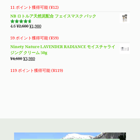
4.70
の評
価
11 ポイント獲得可能 (
¥
12
)
NB ロトルア天然泥配合 フェイスマスク パック
元
現
4.6
¥
2,680
¥
1,980
5段階で
の
在
4.60
の評
価
価
の
59 ポイント獲得可能 (
¥
59
)
格
価
Ninety Nature LAVENDER RADIANCE モイスチャライ
は
格
ジング クリーム 50g
¥2,680
は
元
現
¥
4,680
¥
3,980
で
¥1,980
の
在
し
で
価
の
119 ポイント獲得可能 (
¥
119
)
た。
す。
格
価
は
格
¥4,680
は
で
¥3,980
し
で
た。
す。