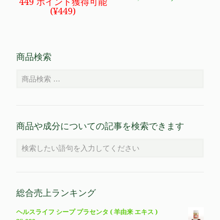
価
の
449 ポイント獲得可能
の
在
格
価
(
¥
449
)
価
の
は
格
格
価
¥16,800
は
は
格
で
¥14,980
¥28,400
は
し
で
で
¥19,800
商品検索
た。
す。
し
で
た。
す。
商品や成分についての記事を検索できます
総合売上ランキング
ヘルスライフ シープ プラセンタ ( 羊由来 エキス )