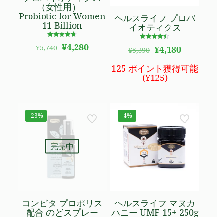
（女性用） –
Probiotic for Women
ヘルスライフ プロバ
11 Billion
イオティクス
5段階で
元
現
¥
4,280
5段階で
元
現
¥
5,740
¥
4,180
4.61
¥
5,890
4.40
の
在
の評価
の
在
の評価
価
の
価
の
125 ポイント獲得可能
格
価
格
価
(
¥
125
)
は
格
は
格
¥5,740
は
¥5,890
は
で
¥4,280
で
¥4,180
し
で
し
で
-23%
-4%
た。
す。
た。
す。
完売中
コンビタ プロポリス
ヘルスライフ マヌカ
配合 のどスプレー
ハニー UMF 15+ 250g