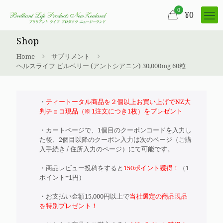
0
¥
0
Shop
Home
サプリメント
ヘルスライフ ビルベリー (アントシアニン) 30,000mg 60粒
・
ティートータル商品を２個以上お買い上げでNZ大
判チョコ現品（※ 1注文につき1枚）をプレゼント
・カートページで、1個目のクーポンコードを入力し
た後、2個目以降のクーポン入力は次のページ（ご購
入手続き / 住所入力のページ）にて可能です。
・商品レビュー投稿をすると
150ポイント獲得！
（1
ポイント=1円）
・お支払い金額15,000円以上で
当社選定の商品現品
を特別プレゼント！