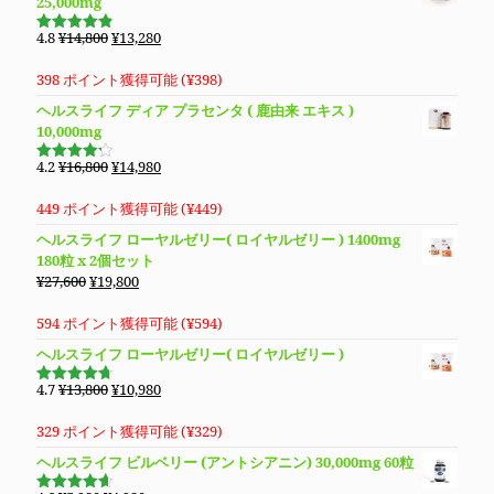
25,000mg
元
現
4.8
¥
14,800
¥
13,280
5段階で
の
在
4.83
の評
価
価
の
398 ポイント獲得可能 (
¥
398
)
格
価
ヘルスライフ ディア プラセンタ ( 鹿由来 エキス )
は
格
10,000mg
¥14,800
は
で
¥13,280
元
現
4.2
¥
16,800
¥
14,980
5段階で
し
で
の
在
4.19
の評
価
た。
す。
価
の
449 ポイント獲得可能 (
¥
449
)
格
価
ヘルスライフ ローヤルゼリー( ロイヤルゼリー ) 1400mg
は
格
180粒 x 2個セット
¥16,800
は
元
現
¥
27,600
¥
19,800
で
¥14,980
の
在
し
で
価
の
594 ポイント獲得可能 (
¥
594
)
た。
す。
格
価
ヘルスライフ ローヤルゼリー( ロイヤルゼリー )
は
格
¥27,600
は
元
現
4.7
¥
13,800
¥
10,980
5段階で
で
¥19,800
の
在
4.69
の評
価
し
で
価
の
329 ポイント獲得可能 (
¥
329
)
た。
す。
格
価
ヘルスライフ ビルベリー (アントシアニン) 30,000mg 60粒
は
格
¥13,800
は