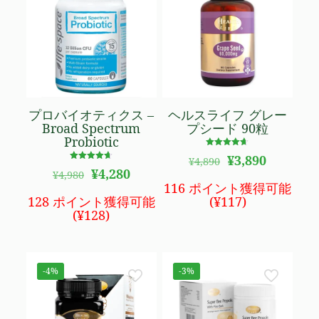
プロバイオティクス –
ヘルスライフ グレー
Broad Spectrum
プシード 90粒
Probiotic
5段階で
元
現
¥
3,890
¥
4,890
4.60
5段階で
元
現
の
在
の評価
¥
4,280
¥
4,980
4.66
の
在
価
の
の評価
116 ポイント獲得可能
価
の
格
価
128 ポイント獲得可能
(
¥
117
)
格
価
は
格
(
¥
128
)
は
格
¥4,890
は
¥4,980
は
で
¥3,890
で
¥4,280
し
で
し
で
た。
す。
-4%
-3%
た。
す。