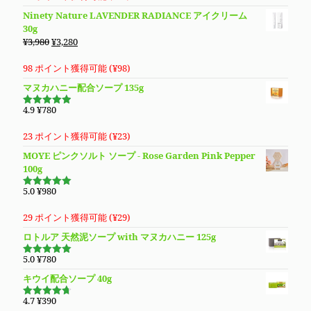
し
で
Ninety Nature LAVENDER RADIANCE アイクリーム
た。
す。
30g
元
現
¥
3,980
¥
3,280
の
在
価
の
98 ポイント獲得可能 (
¥
98
)
格
価
マヌカハニー配合ソープ 135g
は
格
¥3,980
は
4.9
¥
780
5段階で
で
¥3,280
4.94
の評
価
し
で
23 ポイント獲得可能 (
¥
23
)
た。
す。
MOYE ピンクソルト ソープ - Rose Garden Pink Pepper
100g
5.0
¥
980
5段階で
5.00
の評価
29 ポイント獲得可能 (
¥
29
)
ロトルア 天然泥ソープ with マヌカハニー 125g
5.0
¥
780
5段階で
5.00
の評価
キウイ配合ソープ 40g
4.7
¥
390
5段階で