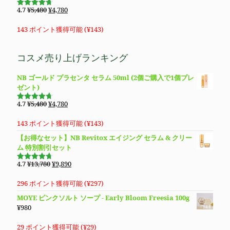
た。
す。
で
¥11,800
元
現
4.7
¥
5,480
¥
4,780
5段階で
し
で
の
在
4.69
の評
価
た。
す。
価
の
143 ポイント獲得可能 (
¥
143
)
格
価
は
格
コスメ売り上げランキング
¥5,480
は
で
¥4,780
NB ゴールド プラセンタ セラム 50ml (2個ご購入で1個プレ
し
で
ゼント)
た。
す。
元
現
4.7
¥
5,480
¥
4,780
5段階で
の
在
4.69
の評
価
価
の
143 ポイント獲得可能 (
¥
143
)
格
価
【お得なセット】NB Revitox エイジング セラム & クリー
は
格
ム 特別割引セット
¥5,480
は
で
¥4,780
元
現
4.7
¥
13,780
¥
9,890
5段階で
し
で
の
在
4.70
の評
価
た。
す。
価
の
296 ポイント獲得可能 (
¥
297
)
格
価
MOYE ピンクソルト ソープ - Early Bloom Freesia 100g
は
格
¥
980
¥13,780
は
で
¥9,890
29 ポイント獲得可能 (
¥
29
)