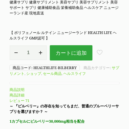
健康サプリ 健康サプリメント 美容サプリ 美容サプリメント 美容
サポート サプリ 健康補助食品 栄養補助食品 ヘルスケア ニュージ
ーランド産 現地直送
【 ポリフェノール ルテイン ニュージーランド HEALTH LIFE ヘ
ルスライフ GMP認可 】
ヘ
カートに追加
ル
ス
ラ
商品コード:
HEALTHLIFE-BILBERRY
商品カテゴリー:
サプ
イ
リメント
,
ショップ
,
セール商品
,
ヘルスライフ
フ
ビ
ル
商品説明
ベ
商品詳細
リ
レビュー
71
ー
～ 『ビルベリー』の存在を知ってもまだ、普通のブルーベリーサ
(ア
プリを選びますか？ ～
ン
ト
1カプセルにビルベリー30,000mg相当を配合
シ