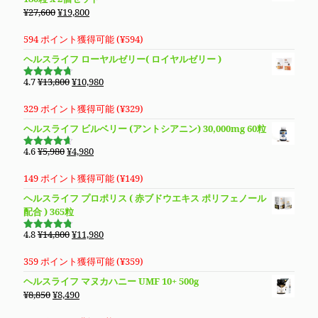
¥16,800
は
元
現
¥
27,600
¥
19,800
で
¥14,980
の
在
し
で
価
の
594 ポイント獲得可能 (
¥
594
)
た。
す。
格
価
ヘルスライフ ローヤルゼリー( ロイヤルゼリー )
は
格
¥27,600
は
元
現
4.7
¥
13,800
¥
10,980
5段階で
で
¥19,800
の
在
4.69
の評
価
し
で
価
の
329 ポイント獲得可能 (
¥
329
)
た。
す。
格
価
ヘルスライフ ビルベリー (アントシアニン) 30,000mg 60粒
は
格
¥13,800
は
元
現
4.6
¥
5,980
¥
4,980
5段階で
で
¥10,980
の
在
4.63
の評
価
し
で
価
の
149 ポイント獲得可能 (
¥
149
)
た。
す。
格
価
ヘルスライフ プロポリス ( 赤ブドウエキス ポリフェノール
は
格
配合 ) 365粒
¥5,980
は
で
¥4,980
元
現
4.8
¥
14,800
¥
11,980
5段階で
し
で
の
在
4.76
の評
価
た。
す。
価
の
359 ポイント獲得可能 (
¥
359
)
格
価
ヘルスライフ マヌカハニー UMF 10+ 500g
は
格
元
現
¥
8,850
¥
8,490
¥14,800
は
の
在
で
¥11,980