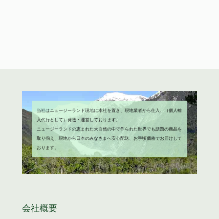
格
価
は
格
¥4,680
は
で
¥3,980
し
で
た。
す。
当社はニュージーランド現地に本社を置き、現地業者から仕入、（個人輸
入代行として）発送・運営しております。
ニュージーランドの恵まれた大自然の中で作られた世界でも話題の商品を
取り揃え、現地から日本のみなさまへ安心配送、お手頃価格でお届けして
おります。
会社概要