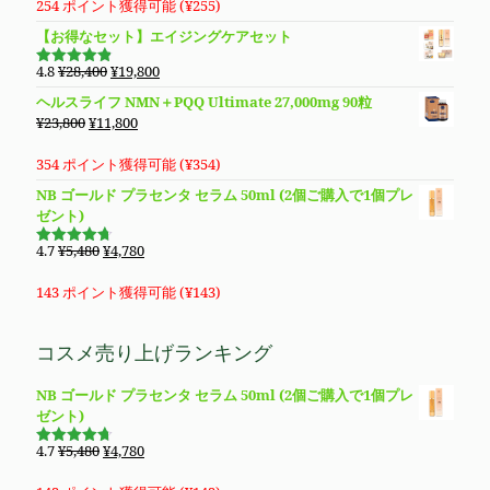
価
の
254 ポイント獲得可能 (
¥
255
)
し
で
格
価
【お得なセット】エイジングケアセット
た。
す。
は
格
¥8,850
は
元
現
4.8
¥
28,400
¥
19,800
5段階で
で
¥8,490
の
在
4.83
の評
ヘルスライフ NMN＋PQQ Ultimate 27,000mg 90粒
価
し
で
価
の
元
現
¥
23,800
¥
11,800
た。
す。
格
価
の
在
は
格
価
の
354 ポイント獲得可能 (
¥
354
)
¥28,400
は
格
価
NB ゴールド プラセンタ セラム 50ml (2個ご購入で1個プレ
で
¥19,800
は
格
ゼント)
し
で
¥23,800
は
た。
す。
で
¥11,800
元
現
4.7
¥
5,480
¥
4,780
5段階で
し
で
の
在
4.69
の評
価
た。
す。
価
の
143 ポイント獲得可能 (
¥
143
)
格
価
は
格
コスメ売り上げランキング
¥5,480
は
で
¥4,780
NB ゴールド プラセンタ セラム 50ml (2個ご購入で1個プレ
し
で
ゼント)
た。
す。
元
現
4.7
¥
5,480
¥
4,780
5段階で
の
在
4.69
の評
価