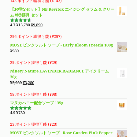
価
の
143 ポイント獲得可能 (
¥
143
)
格
価
【お得なセット】NB Revitox エイジング セラム & クリー
は
格
ム 特別割引セット
¥5,480
は
で
¥4,780
元
現
4.7
¥
13,780
¥
9,890
5段階で
し
で
の
在
4.70
の評
価
た。
す。
価
の
296 ポイント獲得可能 (
¥
297
)
格
価
MOYE ピンクソルト ソープ - Early Bloom Freesia 100g
は
格
¥
980
¥13,780
は
で
¥9,890
29 ポイント獲得可能 (
¥
29
)
し
で
Ninety Nature LAVENDER RADIANCE アイクリーム
た。
す。
30g
元
現
¥
3,980
¥
3,280
の
在
価
の
98 ポイント獲得可能 (
¥
98
)
格
価
マヌカハニー配合ソープ 135g
は
格
¥3,980
は
4.9
¥
780
5段階で
で
¥3,280
4.94
の評
価
し
で
23 ポイント獲得可能 (
¥
23
)
た。
す。
MOYE ピンクソルト ソープ - Rose Garden Pink Pepper