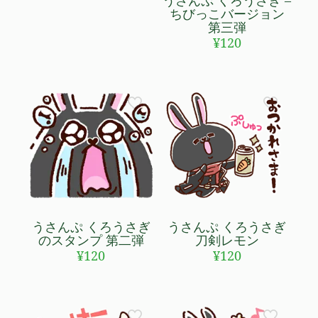
ちびっこバージョン
第三弾
¥
120
うさんぷ くろうさぎ
うさんぷ くろうさぎ
のスタンプ 第二弾
刀剣レモン
¥
120
¥
120