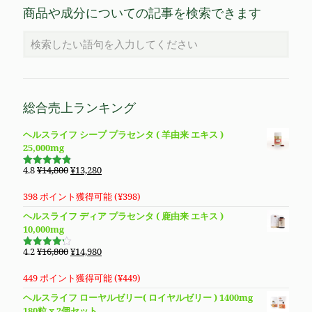
商品や成分についての記事を検索できます
総合売上ランキング
ヘルスライフ シープ プラセンタ ( 羊由来 エキス )
25,000mg
元
現
4.8
¥
14,800
¥
13,280
5段階で
の
在
4.83
の評
価
価
の
398 ポイント獲得可能 (
¥
398
)
格
価
ヘルスライフ ディア プラセンタ ( 鹿由来 エキス )
は
格
10,000mg
¥14,800
は
で
¥13,280
元
現
4.2
¥
16,800
¥
14,980
5段階で
し
で
の
在
4.19
の評
価
た。
す。
価
の
449 ポイント獲得可能 (
¥
449
)
格
価
ヘルスライフ ローヤルゼリー( ロイヤルゼリー ) 1400mg
は
格
180粒 x 2個セット