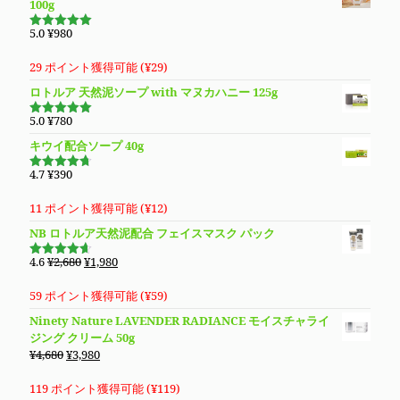
100g
5.0
¥
980
5段階で
5.00
の評価
29 ポイント獲得可能 (
¥
29
)
ロトルア 天然泥ソープ with マヌカハニー 125g
5.0
¥
780
5段階で
5.00
の評価
キウイ配合ソープ 40g
4.7
¥
390
5段階で
4.70
の評
価
11 ポイント獲得可能 (
¥
12
)
NB ロトルア天然泥配合 フェイスマスク パック
元
現
4.6
¥
2,680
¥
1,980
5段階で
の
在
4.60
の評
価
価
の
59 ポイント獲得可能 (
¥
59
)
格
価
Ninety Nature LAVENDER RADIANCE モイスチャライ
は
格
ジング クリーム 50g
¥2,680
は
元
現
¥
4,680
¥
3,980
で
¥1,980
の
在
し
で
価
の
119 ポイント獲得可能 (
¥
119
)
た。
す。