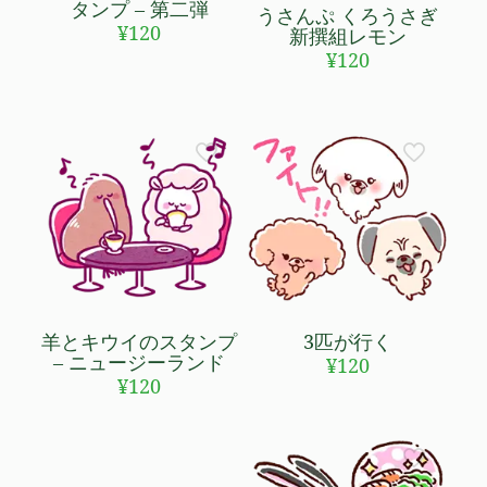
タンプ – 第二弾
うさんぷ くろうさぎ
¥
120
新撰組レモン
¥
120
羊とキウイのスタンプ
3匹が行く
– ニュージーランド
¥
120
¥
120