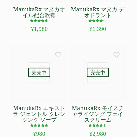
ManukaRx マヌカオ
ManukaRx マヌカ デ
イル配合軟膏
オドラント
5段階で
5段階で
¥
1,980
¥
1,390
4.67
4.00
の評価
の評価
完売中
完売中
ManukaRx エキスト
ManukaRx モイスチ
ラ ジェントル クレン
ャライジング フェイ
ジング ソープ
スクリーム
5段階で
5段階で
¥
980
¥
2,980
5.00
4.50