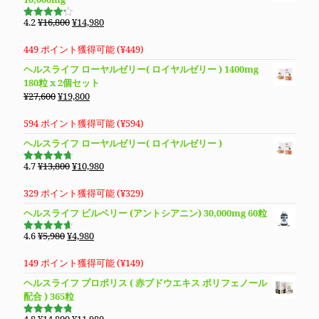
¥14,800
は
で
¥13,280
元
現
4.2
¥
16,800
¥
14,980
5段階で
し
で
の
在
4.19
の評
価
た。
す。
価
の
449 ポイント獲得可能 (
¥
449
)
格
価
ヘルスライフ ローヤルゼリー( ロイヤルゼリー ) 1400mg
は
格
180粒 x 2個セット
¥16,800
は
元
現
¥
27,600
¥
19,800
で
¥14,980
の
在
し
で
価
の
594 ポイント獲得可能 (
¥
594
)
た。
す。
格
価
ヘルスライフ ローヤルゼリー( ロイヤルゼリー )
は
格
¥27,600
は
元
現
4.7
¥
13,800
¥
10,980
5段階で
で
¥19,800
の
在
4.69
の評
価
し
で
価
の
329 ポイント獲得可能 (
¥
329
)
た。
す。
格
価
ヘルスライフ ビルベリー (アントシアニン) 30,000mg 60粒
は
格
¥13,800
は
元
現
4.6
¥
5,980
¥
4,980
5段階で
で
¥10,980
の
在
4.63
の評
価
し
で
価
の
149 ポイント獲得可能 (
¥
149
)
た。
す。
格
価
ヘルスライフ プロポリス ( 赤ブドウエキス ポリフェノール
は
格
配合 ) 365粒
¥5,980
は
で
¥4,980
元
現