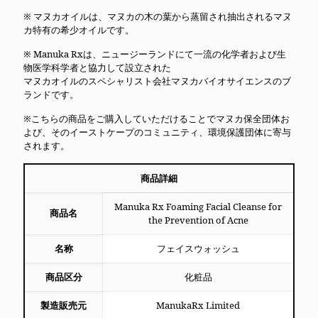
※ マヌカオイルは、マヌカの木の葉から蒸留され抽出されるマヌ
カ特有の希少オイルです。
※ Manuka Rxは、ニュージーランドにて一流の化学者および生
物医学科学者と協力して設立された
マヌカオイルのスペシャリスト会社マヌカバイオサイエンスのブ
ランドです。
※こちらの商品をご購入していただけることでマヌカ保全団体お
よび、そのイーストケープのコミュニティ、環境保護団体に寄与
されます。
商品詳細
Manuka Rx Foaming Facial Cleanse for
商品名
the Prevention of Acne
名称
フェイスウォッシュ
商品区分
化粧品
製造販売元
ManukaRx Limited