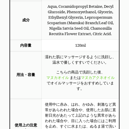
Aqua, Cocamidopropyl Betaine, Decyl
Glucoside, Phenoxyethanol, Glycerin,
Ethylhexyl Glycerin, Leprospermum
成分
Scoparium (Manuka) Branch/Leaf Oil,
Nigella Satvia Seed Oil, Chamomilla
Recutita Flower Extract, Citric Acid.
内容量
120ml
濡れた肌にマッサージするように洗顔し、
温水で優しくすすいでください。
こちらの商品で洗顔した後、
用法・容量
マヌカオイル
または
マヌカアクネオイル
でオイルマッサージをおすすめしていま
す。
使用中に赤み、はれ、かゆみ、刺激など異
常があらわれた場合や、使用したお肌に直
射日光があたって上記のような異常があら
われた場合や、目に入った場合にはご利用
使用上の注意
を止め、すぐに水または、ぬるま湯で洗い