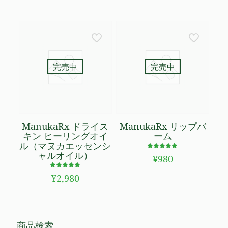
の評価
の評価
完売中
完売中
ManukaRx ドライス
ManukaRx リップバ
キン ヒーリングオイ
ーム
ル（マヌカエッセンシ
ャルオイル）
5段階で
¥
980
4.80
の評価
5段階で
¥
2,980
5.00
の評価
商品検索