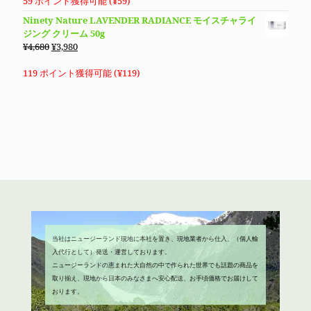
価
の
59 ポイント獲得可能 (
¥
59
)
格
価
Ninety Nature LAVENDER RADIANCE モイスチャライ
は
格
ジング クリーム 50g
¥2,680
は
元
現
¥
4,680
¥
3,980
で
¥1,980
の
在
し
で
価
の
119 ポイント獲得可能 (
¥
119
)
た。
す。
格
価
は
格
¥4,680
は
で
¥3,980
し
で
た。
す。
当社はニュージーランド現地に本社を置き、現地業者から仕入、（個人輸
入代行として）発送・運営しております。
ニュージーランドの恵まれた大自然の中で作られた世界でも話題の商品を
取り揃え、現地から日本のみなさまへ安心配送、お手頃価格でお届けして
おります。