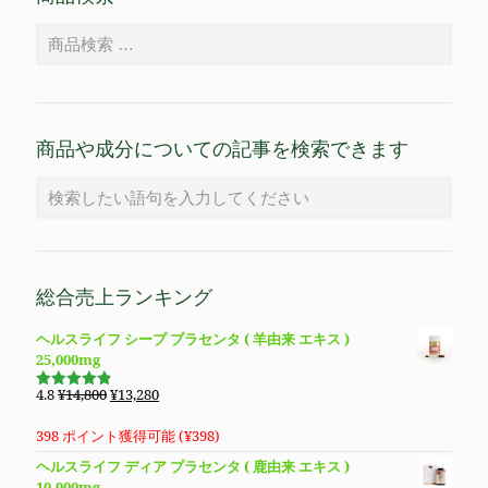
商品や成分についての記事を検索できます
総合売上ランキング
ヘルスライフ シープ プラセンタ ( 羊由来 エキス )
25,000mg
元
現
4.8
¥
14,800
¥
13,280
5段階で
の
在
4.83
の評
価
価
の
398 ポイント獲得可能 (
¥
398
)
格
価
ヘルスライフ ディア プラセンタ ( 鹿由来 エキス )
は
格
10,000mg