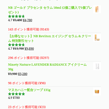
で
¥4,780
NB ゴールド プラセンタ セラム 50ml (2個ご購入で1個プレ
し
で
ゼント)
た。
す。
元
現
4.7
¥
5,480
¥
4,780
5段階で
の
在
4.69
の評
価
価
の
143 ポイント獲得可能 (
¥
143
)
格
価
【お得なセット】NB Revitox エイジング セラム & クリー
は
格
ム 特別割引セット
¥5,480
は
で
¥4,780
元
現
4.7
¥
13,780
¥
9,890
5段階で
し
で
の
在
4.70
の評
価
た。
す。
価
の
296 ポイント獲得可能 (
¥
297
)
格
価
Ninety Nature LAVENDER RADIANCE アイクリーム
は
格
30g
¥13,780
は
元
現
¥
3,980
¥
3,280
で
¥9,890
の
在
し
で
価
の
98 ポイント獲得可能 (
¥
98
)
た。
す。
格
価
マヌカハニー配合ソープ 135g
は
格
¥3,980
は
4.9
¥
780
5段階で
で
¥3,280
4.94
の評
価
し
で
23 ポイント獲得可能 (
¥
23
)