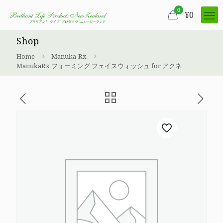
0
¥
0
Shop
Home
Manuka-Rx
ManukaRx フォーミング フェイスウォッシュ for アクネ