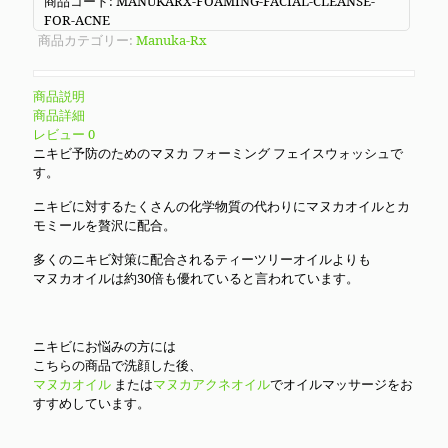
商品コード:
MANUKARX-FOAMING-FACIAL-CLEANSE-
FOR-ACNE
商品カテゴリー:
Manuka-Rx
商品説明
商品詳細
レビュー
0
ニキビ予防のためのマヌカ フォーミング フェイスウォッシュで
す。
ニキビに対するたくさんの化学物質の代わりにマヌカオイルとカ
モミールを贅沢に配合。
多くのニキビ対策に配合されるティーツリーオイルよりも
マヌカオイルは約30倍も優れていると言われています。
ニキビにお悩みの方には
こちらの商品で洗顔した後、
マヌカオイル
または
マヌカアクネオイル
でオイルマッサージをお
すすめしています。