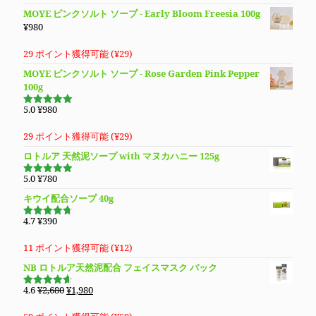
た。
す。
MOYE ピンクソルト ソープ - Early Bloom Freesia 100g
¥
980
29 ポイント獲得可能 (
¥
29
)
MOYE ピンクソルト ソープ - Rose Garden Pink Pepper
100g
5.0
¥
980
5段階で
5.00
の評価
29 ポイント獲得可能 (
¥
29
)
ロトルア 天然泥ソープ with マヌカハニー 125g
5.0
¥
780
5段階で
5.00
の評価
キウイ配合ソープ 40g
4.7
¥
390
5段階で
4.70
の評
価
11 ポイント獲得可能 (
¥
12
)
NB ロトルア天然泥配合 フェイスマスク パック
元
現
4.6
¥
2,680
¥
1,980
5段階で
の
在
4.60
の評
価