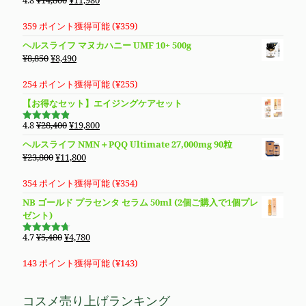
4.8
¥
14,800
¥
11,980
5段階で
し
で
の
在
4.76
の評
価
た。
す。
価
の
359 ポイント獲得可能 (
¥
359
)
格
価
ヘルスライフ マヌカハニー UMF 10+ 500g
は
格
元
現
¥
8,850
¥
8,490
¥14,800
は
の
在
で
¥11,980
価
の
254 ポイント獲得可能 (
¥
255
)
し
で
格
価
【お得なセット】エイジングケアセット
た。
す。
は
格
¥8,850
は
元
現
4.8
¥
28,400
¥
19,800
5段階で
で
¥8,490
の
在
4.83
の評
ヘルスライフ NMN＋PQQ Ultimate 27,000mg 90粒
価
し
で
価
の
元
現
¥
23,800
¥
11,800
た。
す。
格
価
の
在
は
格
価
の
354 ポイント獲得可能 (
¥
354
)
¥28,400
は
格
価
NB ゴールド プラセンタ セラム 50ml (2個ご購入で1個プレ
で
¥19,800
は
格
ゼント)
し
で
¥23,800
は
た。
す。
で
¥11,800
元
現
4.7
¥
5,480
¥
4,780
5段階で
し
で
の
在
4.69
の評
価
た。
す。
価
の
143 ポイント獲得可能 (
¥
143
)
格
価
は
格
コスメ売り上げランキング
¥5,480
は