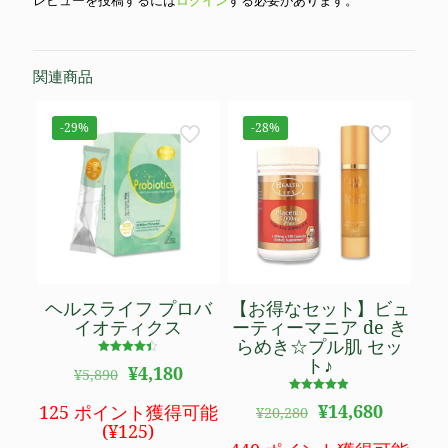
レビューを投稿するには
ログイン
する必要があります。
関連商品
-29%
-28%
ヘルスライフ プロバ
【お得なセット】ビュ
イオティクス
ーティーマニア de き
らめき☆プル肌 セッ
ト♪
5段階で
元
現
¥
4,180
¥
5,890
4.40
の
在
の評価
5段階で
価
の
元
現
¥
14,680
125 ポイント獲得可能
¥
20,280
4.83
格
価
の
在
の評価
(
¥
125
)
は
格
価
の