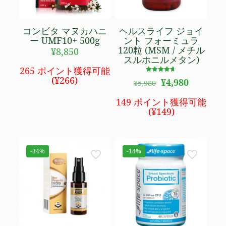
コンビタ マヌカハニ
ヘルスライフ ジョイ
ー UMF10+ 500g
ント フォーミュラ
120粒 (MSM / メチル
¥
8,850
スルホニルメタン)
265 ポイント獲得可能
(
¥
266
)
5段階で
元
現
¥
4,980
¥
5,980
4.58
の
在
の評価
価
の
149 ポイント獲得可能
格
価
(
¥
149
)
は
格
¥5,980
は
で
¥4,980
し
で
-34%
-14%
た。
す。