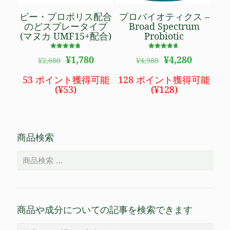
ビー・プロポリス配合
プロバイオティクス –
のどスプレータイプ
Broad Spectrum
(マヌカ UMF15+配合)
Probiotic
5段階で
5段階で
元
現
元
現
¥
1,780
¥
4,280
¥
2,680
¥
4,980
4.67
4.66
の
在
の
在
の評価
の評価
価
の
価
の
53 ポイント獲得可能
128 ポイント獲得可能
格
価
格
価
(
¥
53
)
(
¥
128
)
は
格
は
格
¥2,680
は
¥4,980
は
で
¥1,780
で
¥4,280
し
で
し
で
商品検索
た。
す。
た。
す。
商品や成分についての記事を検索できます