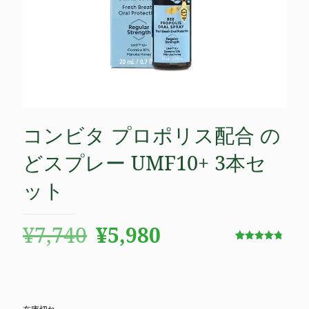
コンビタ プロポリス配合 の
どスプレー UMF10+ 3本セ
ット
元
現
¥
7,740
¥
5,980
の
在
17
件の利用者
評価に基づ
価
の
く5段階評
価のうち、
4.76
点
格
価