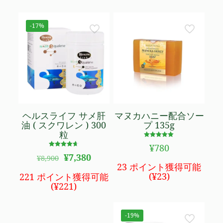
¥16,800
は
で
¥14,980
し
で
-17%
た。
す。
ヘルスライフ サメ肝
マヌカハニー配合ソー
油 ( スクワレン ) 300
プ 135g
粒
5段階で
¥
780
4.94
5段階で
元
現
の評価
¥
7,380
¥
8,900
4.65
の
在
の評価
23 ポイント獲得可能
価
の
(
¥
23
)
221 ポイント獲得可能
格
価
(
¥
221
)
は
格
¥8,900
は
で
¥7,380
-19%
し
で