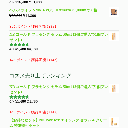
¥8,850
は
元
現
4.8
¥
28,400
¥
19,800
5段階で
で
¥8,490
の
在
4.83
の評
ヘルスライフ NMN＋PQQ Ultimate 27,000mg 90粒
価
し
で
価
の
元
現
¥
23,800
¥
11,800
た。
す。
格
価
の
在
は
格
価
の
354 ポイント獲得可能 (
¥
354
)
¥28,400
は
格
価
NB ゴールド プラセンタ セラム 50ml (2個ご購入で1個プレ
で
¥19,800
は
格
ゼント)
し
で
¥23,800
は
た。
す。
で
¥11,800
元
現
4.7
¥
5,480
¥
4,780
5段階で
し
で
の
在
4.69
の評
価
た。
す。
価
の
143 ポイント獲得可能 (
¥
143
)
格
価
は
格
コスメ売り上げランキング
¥5,480
は
で
¥4,780
NB ゴールド プラセンタ セラム 50ml (2個ご購入で1個プレ
し
で
ゼント)
た。
す。
元
現
4.7
¥
5,480
¥
4,780
5段階で
の
在
4.69
の評
価
価
の
143 ポイント獲得可能 (
¥
143
)
格
価
【お得なセット】NB Revitox エイジング セラム & クリー
は
格
ム 特別割引セット
¥5,480
は