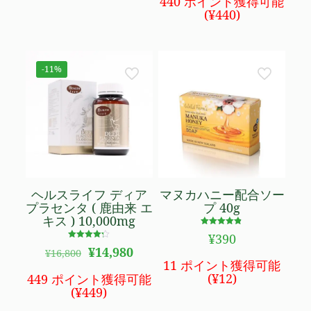
440 ポイント獲得可能
¥5,890
は
格
価
(
¥
440
)
で
¥4,180
は
格
し
で
¥20,280
は
た。
す。
で
¥14,680
し
で
-11%
た。
す。
ヘルスライフ ディア
マヌカハニー配合ソー
プラセンタ ( 鹿由来 エ
プ 40g
キス ) 10,000mg
5段階で
¥
390
4.77
5段階で
元
現
の評価
¥
14,980
¥
16,800
4.19
の
在
の評価
11 ポイント獲得可能
価
の
(
¥
12
)
449 ポイント獲得可能
格
価
(
¥
449
)
は
格