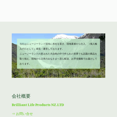
で
¥3,980
し
で
た。
す。
当社はニュージーランド現地に本社を置き、現地業者から仕入、（個人輸
入代行として）発送・運営しております。
ニュージーランドの恵まれた大自然の中で作られた世界でも話題の商品を
取り揃え、現地から日本のみなさまへ安心配送、お手頃価格でお届けして
おります。
会社概要
Brilliant Life Products NZ.LTD
⇒ お問い合せ