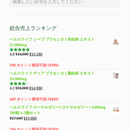
総合売上ランキング
ヘルスライフ シープ プラセンタ ( 羊由来 エキス )
25,000mg
元
現
4.8
¥
14,800
¥
13,280
5段階で
の
在
4.83
の評
価
価
の
398 ポイント獲得可能 (
¥
398
)
格
価
ヘルスライフ ディア プラセンタ ( 鹿由来 エキス )
は
格
10,000mg
¥14,800
は
で
¥13,280
元
現
4.2
¥
16,800
¥
14,980
5段階で
し
で
の
在
4.19
の評
価
た。
す。
価
の
449 ポイント獲得可能 (
¥
449
)
格
価
ヘルスライフ ローヤルゼリー( ロイヤルゼリー ) 1400mg
は
格
180粒 x 2個セット
¥16,800
は
元
現
¥
27,600
¥
19,800
で
¥14,980
の
在
し
で
価
の
594 ポイント獲得可能 (
¥
594
)