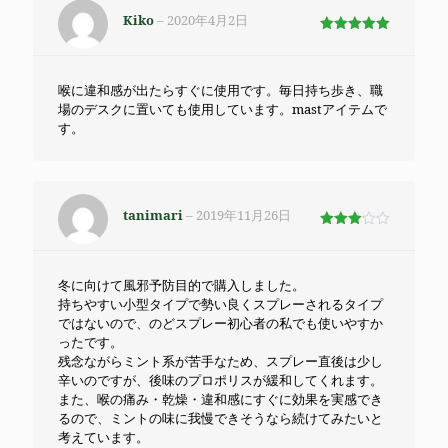
Kiko
–
2020年4月2日
5段階で
5
の評価
喉に違和感が出たらすぐに使用です。毎日持ち歩き、職
場のデスクに置いても使用しています。mastアイテムで
す。
tanimari
–
2019年11月26日
5段階
で
3
の評価
冬に向けて風邪予防目的で購入しました。
持ちやすい小型タイプで勢い良くスプレーされるタイプ
ではないので、のどスプレー初心者の私でも使いやすか
ったです。
残念ながらミント系が苦手なため、スプレー直後は少し
辛いのですが、後味のプロポリスが緩和してくれます。
また、喉の痛み・乾燥・違和感にすぐに効果を実感でき
るので、ミントの味に我慢できそうなら続けてみたいと
考えています。