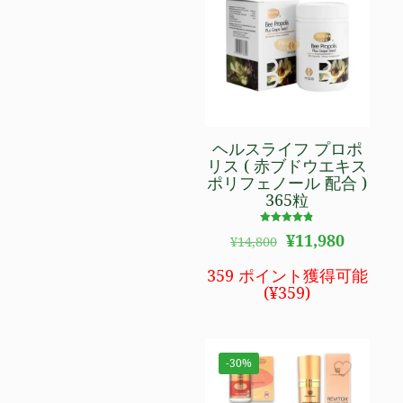
た。
す。
ヘルスライフ プロポ
リス ( 赤ブドウエキス
ポリフェノール 配合 )
365粒
5段階で
元
現
¥
11,980
¥
14,800
4.76
の
在
の評価
価
の
359 ポイント獲得可能
格
価
(
¥
359
)
は
格
¥14,800
は
で
¥11,980
し
で
-30%
た。
す。