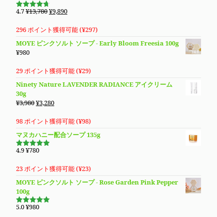
で
¥4,780
元
現
4.7
¥
13,780
¥
9,890
5段階で
し
で
の
在
4.70
の評
価
た。
す。
価
の
296 ポイント獲得可能 (
¥
297
)
格
価
MOYE ピンクソルト ソープ - Early Bloom Freesia 100g
は
格
¥
980
¥13,780
は
で
¥9,890
29 ポイント獲得可能 (
¥
29
)
し
で
Ninety Nature LAVENDER RADIANCE アイクリーム
た。
す。
30g
元
現
¥
3,980
¥
3,280
の
在
価
の
98 ポイント獲得可能 (
¥
98
)
格
価
マヌカハニー配合ソープ 135g
は
格
¥3,980
は
4.9
¥
780
5段階で
で
¥3,280
4.94
の評
価
し
で
23 ポイント獲得可能 (
¥
23
)
た。
す。
MOYE ピンクソルト ソープ - Rose Garden Pink Pepper
100g
5.0
¥
980
5段階で
5.00
の評価