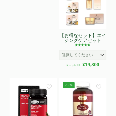
【お得なセット】エイ
ジングケアセット
5段階で
4.83
の評価
元
現
¥
19,800
¥
28,400
の
在
価
の
格
価
は
格
-17%
¥28,400
は
で
¥19,800
し
で
た。
す。