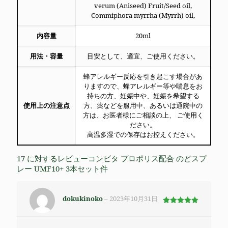
verum (Aniseed) Fruit/Seed oil,
Commiphora myrrha (Myrrh) oil,
内容量
20ml
用法・容量
目安として、適宜、ご使用ください。
蜂アレルギー反応を引き起こす場合があ
りますので、蜂アレルギー等や喘息をお
持ちの方、妊娠中や、妊娠を希望する
使用上の注意点
方、薬などを服用中、あるいは通院中の
方は、お医者様にご相談の上、 ご使用く
ださい。
高温多湿での保存はお控えください。
17 に対するレビュー
コンビタ プロポリス配合 のどスプ
レー UMF10+ 3本セット
件
dokukinoko
–
2023年10月31日
5段階で
5
の評価