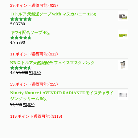
29 ポイント獲得可能 (
¥
29
)
ロトルア 天然泥ソープ with マヌカハニー 125g
5.0
¥
780
5段階で
5.00
の評価
キウイ配合ソープ 40g
4.7
¥
390
5段階で
4.70
の評
価
11 ポイント獲得可能 (
¥
12
)
NB ロトルア天然泥配合 フェイスマスク パック
元
現
4.6
¥
2,680
¥
1,980
5段階で
の
在
4.60
の評
価
価
の
59 ポイント獲得可能 (
¥
59
)
格
価
Ninety Nature LAVENDER RADIANCE モイスチャライ
は
格
ジング クリーム 50g
¥2,680
は
元
現
¥
4,680
¥
3,980
で
¥1,980
の
在
し
で
価
の
119 ポイント獲得可能 (
¥
119
)
た。
す。
格
価
は
格
¥4,680
は