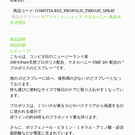
は
格
在庫切れ
¥7,740
は
商品コード:
COMVITA-BEE_PROPOLIS_THROAT_SPRAY
商品カテゴリー:
サプリメント
,
ショップ
,
マヌカハニー
,
食品 &
で
¥5,980
生活用品
し
で
た。
す。
商品説明
商品詳細
レビュー
17
こちらは、コンビタ社のニュージーランド産
100％Pure天然プロポリス配合、マヌカハニー UMF 10+ 配合の ”
プロポリスのどスプレー ”です。
他の のどスプレーに比べ、違和感の少ない のどスプレーとなっ
ております。
持ち運びに便利なサイズで毎日のケアに取り入れやすくなってい
ます。
プロポリスは、ミツバチが巣をカビやバクテリアから保護するの
に使われる成分で
赤ワインの約10倍ものフラボノイド量を誇ります。
さらに、ポリフェノール・ビタミン・ミネラル・アミノ酸・必須
脂肪酸などが豊富に含まれています。