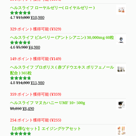
た。
す。
格
価
ヘルスライフ ローヤルゼリー( ロイヤルゼリー )
は
格
¥27,600
は
元
現
4.7
¥
13,800
¥
10,980
5段階で
で
¥19,800
の
在
4.69
の評
価
し
で
価
の
329 ポイント獲得可能 (
¥
329
)
た。
す。
格
価
ヘルスライフ ビルベリー (アントシアニン) 30,000mg 60粒
は
格
¥13,800
は
元
現
4.6
¥
5,980
¥
4,980
5段階で
で
¥10,980
の
在
4.63
の評
価
し
で
価
の
149 ポイント獲得可能 (
¥
149
)
た。
す。
格
価
ヘルスライフ プロポリス ( 赤ブドウエキス ポリフェノール
は
格
配合 ) 365粒
¥5,980
は
で
¥4,980
元
現
4.8
¥
14,800
¥
11,980
5段階で
し
で
の
在
4.76
の評
価
た。
す。
価
の
359 ポイント獲得可能 (
¥
359
)
格
価
ヘルスライフ マヌカハニー UMF 10+ 500g
は
格
元
現
¥
8,850
¥
8,490
¥14,800
は
の
在
で
¥11,980
価
の
254 ポイント獲得可能 (
¥
255
)
し
で
格
価
【お得なセット】エイジングケアセット
た。
す。
は
格