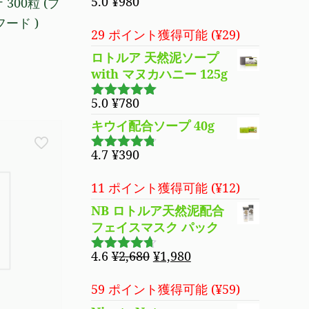
5.0
¥
980
300粒 (プ
5段階で
5.00
の評価
フード )
29 ポイント獲得可能 (
¥
29
)
ロトルア 天然泥ソープ
現
with マヌカハニー 125g
在
の
5.0
¥
780
5段階で
価
5.00
の評価
キウイ配合ソープ 40g
格
は
4.7
¥
390
5段階で
¥5,890
4.70
の評
で
価
11 ポイント獲得可能 (
¥
12
)
す。
NB ロトルア天然泥配合
フェイスマスク パック
元
現
4.6
¥
2,680
¥
1,980
5段階で
の
在
4.60
の評
価
価
の
59 ポイント獲得可能 (
¥
59
)
格
価