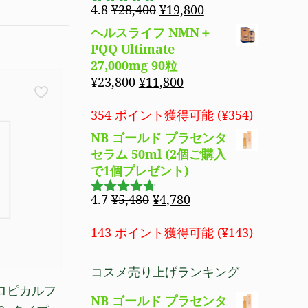
で
¥8,490
元
現
4.8
¥
28,400
¥
19,800
5段階で
し
で
の
在
4.83
の評
ヘルスライフ NMN＋
た。
す。
価
価
の
PQQ Ultimate
格
価
27,000mg 90粒
は
格
元
現
¥
23,800
¥
11,800
¥28,400
は
の
在
で
¥19,800
価
の
354 ポイント獲得可能 (
¥
354
)
し
で
格
価
NB ゴールド プラセンタ
た。
す。
は
格
セラム 50ml (2個ご購入
¥23,800
は
で1個プレゼント)
で
¥11,800
し
で
元
現
4.7
¥
5,480
¥
4,780
5段階で
た。
す。
の
在
4.69
の評
価
価
の
143 ポイント獲得可能 (
¥
143
)
格
価
は
格
コスメ売り上げランキング
¥5,480
は
ロピカルフ
で
¥4,780
NB ゴールド プラセンタ