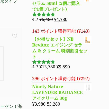
00gタイプ
し
で
セラム 50ml (2個ご購入
た。
す。
で1個プレゼント)
元
現
4.7
¥
5,480
¥
4,780
5段階で
の
在
4.69
の評
価
価
の
143 ポイント獲得可能 (
¥
143
)
格
価
【お得なセット】NB
は
格
Revitox エイジング セラ
¥5,480
は
ム & クリーム 特別割引セッ
で
¥4,780
ト
し
で
た。
す。
元
現
4.7
¥
13,780
¥
9,890
5段階で
の
在
4.70
の評
価
価
の
296 ポイント獲得可能 (
¥
297
)
格
価
Ninety Nature
は
格
LAVENDER RADIANCE
¥13,780
は
アイクリーム 30g
で
¥9,890
元
現
¥
3,980
¥
3,280
ゲン ( 海
し
で