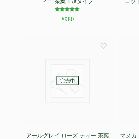
ィー 茶葉 15gタイプ
コット
5段階で
¥
980
5.00
の評価
完売中
アールグレイ ローズ ティー 茶葉
マヌカ 