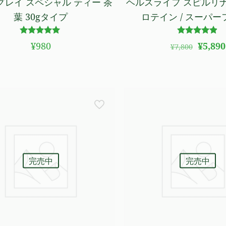
グレイ スペシャル ティー 茶
ヘルスライフ スピルリナ 
葉 30gタイプ
ロテイン / スーパー
5段階で
5段階で
元
¥
980
¥
5,890
¥
7,800
5.00
4.79
の
の評価
の評価
価
格
は
¥7,800
で
し
た。
完売中
完売中