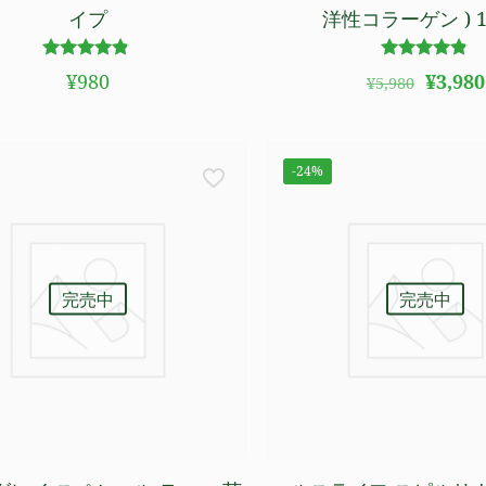
イプ
洋性コラーゲン ) 1
5段階で
5段階で
元
¥
980
¥
3,980
¥
5,980
4.67
4.71
の
の評価
の評価
価
格
-24%
は
¥5,980
で
し
た。
完売中
完売中