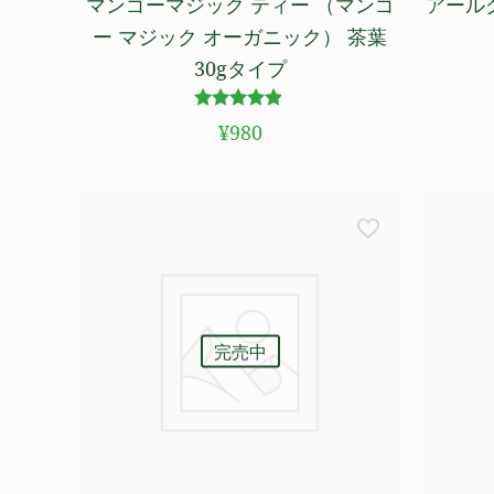
マンゴーマジック ティー （マンゴ
アール
ー マジック オーガニック） 茶葉
30gタイプ
5段階で
¥
980
4.75
の評価
完売中