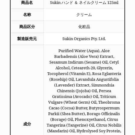
商品名
Sukin ハンド ＆ ネイルクリーム 125ml
名称
クリーム
商品区分
化粧品
製造販売元
Sukin Organics Pty. Ltd.
Purified Water (Aqua), Aloe
Barbadensis (Aloe Vera) Extract,
Sesamum Indicum (Sesame) Oil, Cetyl
Alcohol, Ceteareth-20, Glycerin,
Tocopherol (Vitamin E), Rosa Eglanteria
(Rosehip) Oil, Lavandula Angustifolia
(Lavender) Extract, Simmondsia
Chinensis (Jojoba) Oil, Persea
Gratissima (Avocado) Oil, Triticum
Vulgare (Wheat Germ) Oil, Theobroma
Cacao (Cocoa) Butter, Butyrospermum
Parkii (Shea Butter), Borago Officinalis
(Borage) Oil, Phenoxyethanol, Citrus
成分
Tangerina (Tangerine) Oil, Citrus Nobilis
(Mandarin) Oil, Hydrolysed Soy Protein,