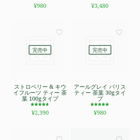
5段階で
5段階で
¥
980
¥
3,480
4.60
5.00
の評価
の評価
完売中
完売中
ストロベリー & キウ
アールグレイ パリス
イフルーツ ティー 茶
ティー 茶葉 30gタイ
葉 100gタイプ
プ
5段階で
5段階で
¥
2,390
¥
980
4.58
5.00
の評価
の評価