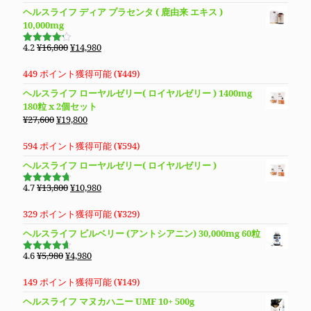
格
価
ヘルスライフ ディア プラセンタ ( 鹿由来 エキス )
は
格
10,000mg
¥14,800
は
で
¥13,280
元
現
4.2
¥
16,800
¥
14,980
5段階で
し
で
の
在
4.19
の評
価
た。
す。
価
の
449 ポイント獲得可能 (
¥
449
)
格
価
ヘルスライフ ローヤルゼリー( ロイヤルゼリー ) 1400mg
は
格
180粒 x 2個セット
¥16,800
は
元
現
¥
27,600
¥
19,800
で
¥14,980
の
在
し
で
価
の
594 ポイント獲得可能 (
¥
594
)
た。
す。
格
価
ヘルスライフ ローヤルゼリー( ロイヤルゼリー )
は
格
¥27,600
は
元
現
4.7
¥
13,800
¥
10,980
5段階で
で
¥19,800
の
在
4.69
の評
価
し
で
価
の
329 ポイント獲得可能 (
¥
329
)
た。
す。
格
価
ヘルスライフ ビルベリー (アントシアニン) 30,000mg 60粒
は
格
¥13,800
は
元
現
4.6
¥
5,980
¥
4,980
5段階で
で
¥10,980
の
在
4.63
の評
価
し
で
価
の
149 ポイント獲得可能 (
¥
149
)
た。
す。
格
価
ヘルスライフ マヌカハニー UMF 10+ 500g
は
格