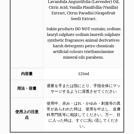
Lavandula Angustifolia (Lavender) Oil,
Citric Acid, Vanilla Planifollia (Vanilla)
Extract, Citrus Paradisi (Grapefruit
Seed) Extract.
Sukin products DO NOT contain; sodium
lauryl sulphate sodium laureth sulphate
synthetic fragrances animal derivatives
harsh detergents petro-chemicals
artificial colours triethanolamine
mineral oils parabens.
内容量
125ml
適量を手または指にとり、手指全体にマッ
用法・容量
サージするように浸透させてください
使用中、赤み・はれ・かゆみ・刺激等の異
常があらわれた時は、使用を中止し、皮膚
使用上の注意
科専門医等に相談してください。万一、目
点
に入った時は、すぐに洗い流してくださ
い。