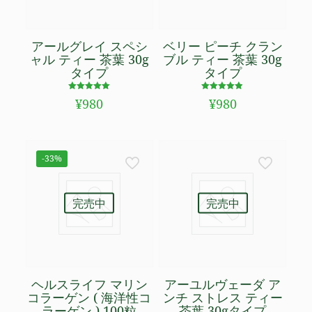
アールグレイ スペシ
ベリー ピーチ クラン
ャル ティー 茶葉 30g
ブル ティー 茶葉 30g
タイプ
タイプ
5段階で
5段階で
¥
980
¥
980
5.00
4.88
の評価
の評価
-33%
完売中
完売中
ヘルスライフ マリン
アーユルヴェーダ ア
コラーゲン ( 海洋性コ
ンチ ストレス ティー
ラーゲン ) 100粒
茶葉 30gタイプ