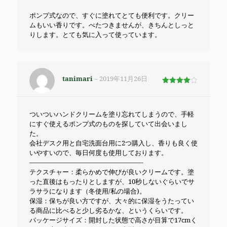
ポンプ式なので、すぐに塗れてとても便利です。クリー
ムもいい香りです。べたつきませんが、きちんとしっと
りします。とても気に入って使っています。
tanimari
–
2019年11月26日
5段階で
4
の評価
ついついハンドクリームを塗り忘れてしまうので、手軽
にすぐ使えるポンプ式のものを探していて出会いまし
た。
会社デスク用と自宅洗面台用に2つ購入し、香りも良く使
いやすいので、毎日何度も使用しております。
—————————————————-
テクスチャー：柔らかめで伸びが良いクリームです。塗
った直後はもったりとしますが、10秒しないぐらいでサ
ラサラになります（冬使用/私の場合)。
保湿：保ちが良い方ですが、大々的に保湿をうたってい
る商品に比べると少し劣るかな、というくらいです。
パッケージサイズ：開封した状態で高さが目算で17cmく