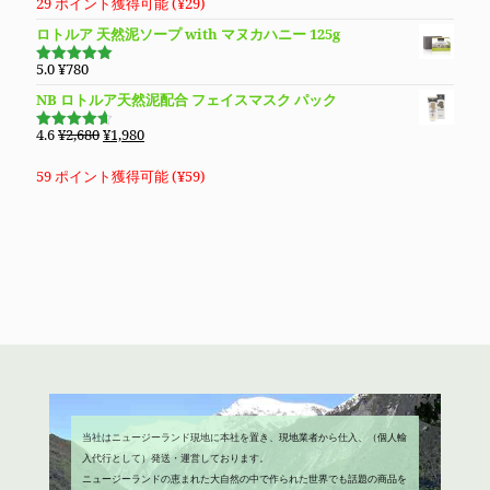
29 ポイント獲得可能 (
¥
29
)
ロトルア 天然泥ソープ with マヌカハニー 125g
5.0
¥
780
5段階で
5.00
の評価
NB ロトルア天然泥配合 フェイスマスク パック
元
現
4.6
¥
2,680
¥
1,980
5段階で
の
在
4.60
の評
価
価
の
59 ポイント獲得可能 (
¥
59
)
格
価
は
格
¥2,680
は
で
¥1,980
し
で
た。
す。
当社はニュージーランド現地に本社を置き、現地業者から仕入、（個人輸
入代行として）発送・運営しております。
ニュージーランドの恵まれた大自然の中で作られた世界でも話題の商品を