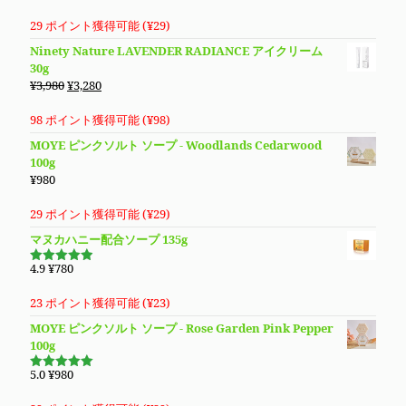
で
¥3,780
29 ポイント獲得可能 (
¥
29
)
し
で
Ninety Nature LAVENDER RADIANCE アイクリーム
た。
す。
30g
元
現
¥
3,980
¥
3,280
の
在
価
の
98 ポイント獲得可能 (
¥
98
)
格
価
MOYE ピンクソルト ソープ - Woodlands Cedarwood
は
格
100g
¥3,980
は
¥
980
で
¥3,280
し
で
29 ポイント獲得可能 (
¥
29
)
た。
す。
マヌカハニー配合ソープ 135g
4.9
¥
780
5段階で
4.94
の評
価
23 ポイント獲得可能 (
¥
23
)
MOYE ピンクソルト ソープ - Rose Garden Pink Pepper
100g
5.0
¥
980
5段階で
5.00
の評価