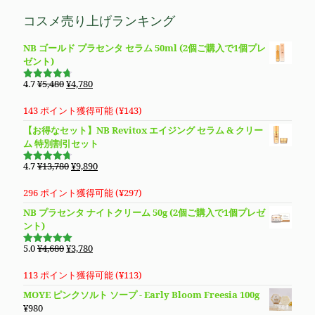
は
格
コスメ売り上げランキング
¥5,480
は
で
¥4,780
NB ゴールド プラセンタ セラム 50ml (2個ご購入で1個プレ
し
で
ゼント)
た。
す。
元
現
4.7
¥
5,480
¥
4,780
5段階で
の
在
4.69
の評
価
価
の
143 ポイント獲得可能 (
¥
143
)
格
価
【お得なセット】NB Revitox エイジング セラム & クリー
は
格
ム 特別割引セット
¥5,480
は
で
¥4,780
元
現
4.7
¥
13,780
¥
9,890
5段階で
し
で
の
在
4.70
の評
価
た。
す。
価
の
296 ポイント獲得可能 (
¥
297
)
格
価
NB プラセンタ ナイトクリーム 50g (2個ご購入で1個プレゼ
は
格
ント)
¥13,780
は
で
¥9,890
元
現
5.0
¥
4,680
¥
3,780
5段階で
し
で
の
在
5.00
の評価
た。
す。
価
の
113 ポイント獲得可能 (
¥
113
)
格
価
MOYE ピンクソルト ソープ - Early Bloom Freesia 100g
は
格
¥
980
¥4,680
は