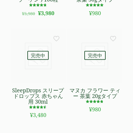
5段階で
5段階で
元
現
¥
3,980
¥
980
¥
5,980
4.71
5.00
の
在
の評価
の評価
価
の
格
価
は
格
¥5,980
は
で
¥3,980
し
で
完売中
完売中
た。
す。
SleepDrops スリープ
マヌカ フラワー ティ
ドロップス 赤ちゃん
ー 茶葉 20gタイプ
用 30ml
5段階で
¥
980
4.67
5段階で
の評価
¥
3,480
4.50
の評価