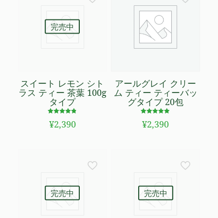
完売中
スイート レモン シト
アールグレイ クリー
ラス ティー 茶葉 100g
ム ティー ティーバッ
タイプ
グタイプ 20包
5段階で
5段階で
¥
2,390
¥
2,390
4.77
4.89
の評価
の評価
完売中
完売中