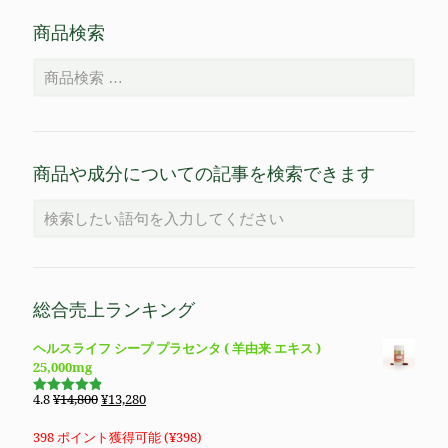
商品検索
商品や成分についての記事を検索できます
総合売上ランキング
ヘルスライフ シープ プラセンタ ( 羊由来 エキス )
25,000mg
元
現
4.8
¥
14,800
¥
13,280
5段階で
の
在
4.83
の評
価
価
の
398 ポイント獲得可能 (
¥
398
)