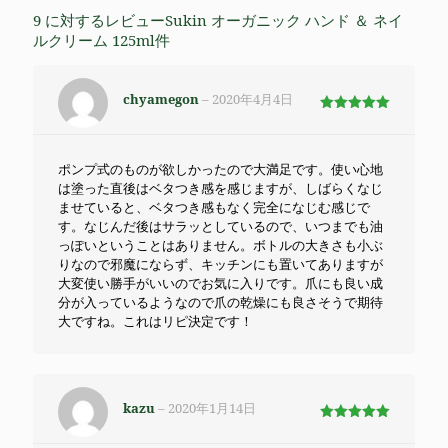
9 に対するレビュー
Sukin オーガニック ハンド ＆ ネイ
ルクリーム 125ml
件
chyamegon
–
2020年4月4日
5段階で
5
の評価
ポンプ式のものが欲しかったので大満足です。使い心地
は塗った直後はベタつき感を感じますが、しばらくなじ
ませていると、ベタつき感もなく完全になじむ感じで
す。なじんだ後はサラッとしているので、いつまでも油
っぽいということはありません。ボトルの大きさも小ぶ
りなので邪魔にならず、キッチンにも置いてありますが
大変使い勝手がいいのでお気に入りです。爪にも良い成
分が入っているようなので爪の乾燥にも良さそうで期待
大ですね。これはリピ決定です！
kazu
–
2020年1月14日
5段階で
5
の評価