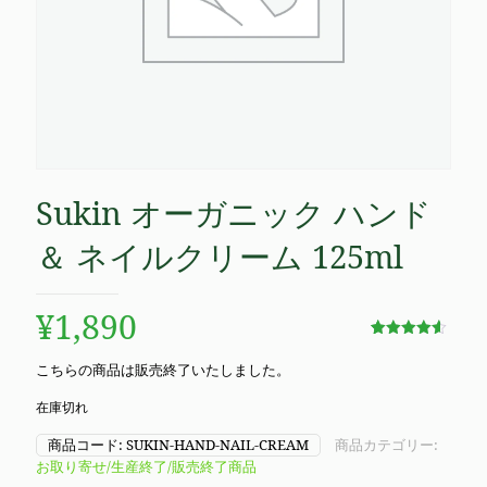
Sukin オーガニック ハンド
＆ ネイルクリーム 125ml
¥
1,890
9
件の利用
者評価に
こちらの商品は販売終了いたしました。
基づく5段
階評価の
うち、
4.56
在庫切れ
点
商品コード:
SUKIN-HAND-NAIL-CREAM
商品カテゴリー:
お取り寄せ/生産終了/販売終了商品