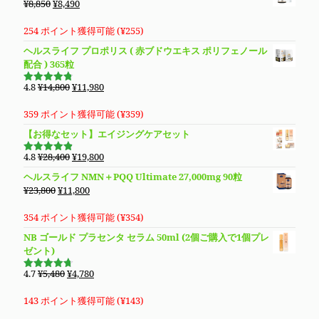
元
現
¥
8,850
¥
8,490
¥5,980
は
の
在
で
¥4,980
価
の
254 ポイント獲得可能 (
¥
255
)
し
で
格
価
ヘルスライフ プロポリス ( 赤ブドウエキス ポリフェノール
た。
す。
は
格
配合 ) 365粒
¥8,850
は
で
¥8,490
元
現
4.8
¥
14,800
¥
11,980
5段階で
し
で
の
在
4.76
の評
価
た。
す。
価
の
359 ポイント獲得可能 (
¥
359
)
格
価
【お得なセット】エイジングケアセット
は
格
¥14,800
は
元
現
4.8
¥
28,400
¥
19,800
5段階で
で
¥11,980
の
在
4.83
の評
ヘルスライフ NMN＋PQQ Ultimate 27,000mg 90粒
価
し
で
価
の
元
現
¥
23,800
¥
11,800
た。
す。
格
価
の
在
は
格
価
の
354 ポイント獲得可能 (
¥
354
)
¥28,400
は
格
価
NB ゴールド プラセンタ セラム 50ml (2個ご購入で1個プレ
で
¥19,800
は
格
ゼント)
し
で
¥23,800
は
た。
す。
で
¥11,800
元
現
4.7
¥
5,480
¥
4,780
5段階で
し
で
の
在
4.69
の評
価
た。
す。
価
の
143 ポイント獲得可能 (
¥
143
)
格
価