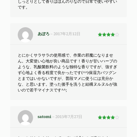
しっとりとして香りはほんのりなので日常で使いやすい
です。
あぽろ
–
2017年2月12日
5段階で
4
の評価
とにかくサラサラの使用感で、作業の邪魔になりませ
ん。大変使い心地が良い商品です！香りが甘いハーブの
ような、乳酸菌飲料のような独特な香りですが、強すぎ
ず心地よく香る程度で良かったです(^^)保湿力バツグン
とまではいかないですが、普段マメに使うには充分か
な、と思います。塗った後手を洗うと結構ヌルヌルが強
いので若干マイナスです^^;
satomi
–
2015年7月27日
5段階で
4
の評価