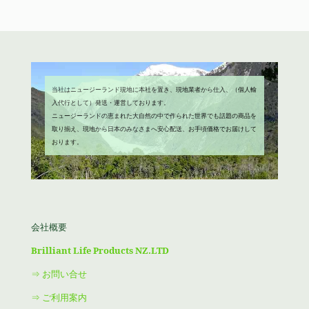
で
¥3,980
し
で
た。
す。
当社はニュージーランド現地に本社を置き、現地業者から仕入、（個人輸
入代行として）発送・運営しております。
ニュージーランドの恵まれた大自然の中で作られた世界でも話題の商品を
取り揃え、現地から日本のみなさまへ安心配送、お手頃価格でお届けして
おります。
会社概要
Brilliant Life Products NZ.LTD
⇒ お問い合せ
⇒ ご利用案内