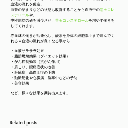
血液の流れを促進、
血管の詰まりなどの状態も改善することから血液中の
悪玉コレ
ステロール
や、
中性脂肪の値を減少させ、
善玉コレステロール
を増やす働きを
してくれます。
赤血球の働きが活発化し、酸素を身体の細胞隅々まで運んでく
れる＝血液の流れが良くなる事から
・血液サラサラ効果
・脂肪燃焼効果（ダイエット効果）
・がん抑制効果（抗がん作用）
・肩こり、腰痛症状の改善
・肝臓病、高血圧症の予防
・動脈硬化や心臓病、脳卒中などの予防
・美容効果
など、様々な効果を期待出来ます。
Related posts