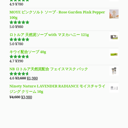
格
価
4.9
¥
780
5段階で
は
格
4.94
の評
MOYE ピンクソルト ソープ - Rose Garden Pink Pepper
価
¥3,980
は
100g
で
¥3,280
し
で
5.0
¥
980
5段階で
た。
す。
5.00
の評価
ロトルア 天然泥ソープ with マヌカハニー 125g
5.0
¥
780
5段階で
5.00
の評価
キウイ配合ソープ 40g
4.7
¥
390
5段階で
4.70
の評
NB ロトルア天然泥配合 フェイスマスク パック
価
元
現
4.6
¥
2,680
¥
1,980
5段階で
の
在
4.60
の評
Ninety Nature LAVENDER RADIANCE モイスチャライ
価
価
の
ジング クリーム 50g
格
価
元
現
¥
4,680
¥
3,980
は
格
の
在
¥2,680
は
価
の
で
¥1,980
格
価
し
で
は
格
た。
す。
¥4,680
は