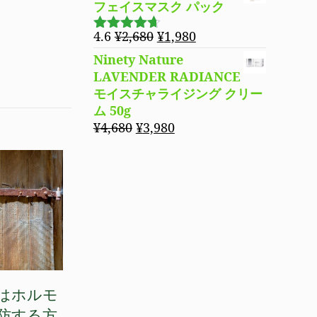
フェイスマスク パック
元
現
4.6
¥
2,680
¥
1,980
5段階で
の
在
4.60
の評
Ninety Nature
価
価
の
LAVENDER RADIANCE
格
価
モイスチャライジング クリー
は
格
ム 50g
¥2,680
は
元
現
¥
4,680
¥
3,980
で
¥1,980
の
在
し
で
価
の
た。
す。
格
価
は
格
¥4,680
は
で
¥3,980
し
で
た。
す。
はホルモ
防する方