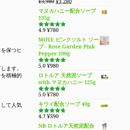
元
現
¥
3,980
¥
3,280
の
在
マヌカハニー配合ソープ
価
の
135g
格
価
は
格
4.9
¥
780
5段階で
¥3,980
は
4.94
の評価
MOYE ピンクソルト ソー
で
¥3,280
プ - Rose Garden Pink
し
で
水を保つヒ
Pepper 100g
た。
す。
5.0
¥
980
下します。
5段階で
5.00
の評価
分を積極的
ロトルア 天然泥ソープ
with マヌカハニー 125g
5.0
¥
780
5段階で
5.00
の評価
キウイ配合ソープ 40g
として人気
4.7
¥
390
5段階で
4.70
の評
NB ロトルア天然泥配合
価