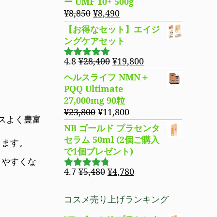
ー UMF 10+ 500g
た。
す。
格
価
元
現
¥
8,850
¥
8,490
は
格
の
在
【お得なセット】エイジ
¥14,800
は
価
の
ングケアセット
で
¥11,980
格
価
し
で
は
格
元
現
4.8
¥
28,400
¥
19,800
5段階で
た。
す。
¥8,850
は
の
在
4.83
の評
ヘルスライフ NMN＋
で
¥8,490
価
価
の
PQQ Ultimate
し
で
格
価
27,000mg 90粒
た。
す。
は
格
元
現
¥
23,800
¥
11,800
¥28,400
は
スよく豊富
の
在
NB ゴールド プラセンタ
で
¥19,800
価
の
セラム 50ml (2個ご購入
し
で
ります。
格
価
で1個プレゼント)
た。
す。
は
格
りやすくな
¥23,800
は
元
現
4.7
¥
5,480
¥
4,780
5段階で
で
¥11,800
の
在
4.69
の評
し
で
価
価
の
コスメ売り上げランキング
た。
す。
格
価