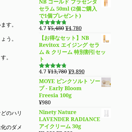
は
格
NB ゴールド プラセンタ
¥5,480
は
セラム 50ml (2個ご購入
で
¥4,780
で1個プレゼント)
し
で
います。
元
現
4.7
¥
5,480
¥
4,780
た。
す。
5段階で
の
在
4.69
の評
【お得なセット】NB
しょう。
価
価
の
Revitox エイジング セラ
格
価
ム & クリーム 特別割引セッ
は
格
ます。
ト
¥5,480
は
で
¥4,780
元
現
4.7
¥
13,780
¥
9,890
5段階で
し
で
の
在
4.70
の評
MOYE ピンクソルト ソー
た。
す。
価
価
の
プ - Early Bloom
格
価
Freesia 100g
は
格
¥
980
¥13,780
は
Ninety Nature
などのハリ
で
¥9,890
LAVENDER RADIANCE
し
で
アイクリーム 30g
老化のダメ
た。
す。