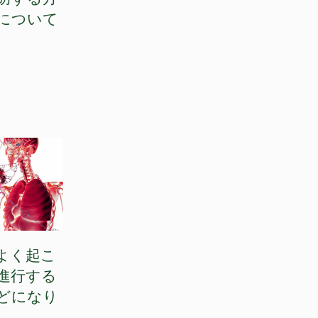
について
よく起こ
進行する
どになり