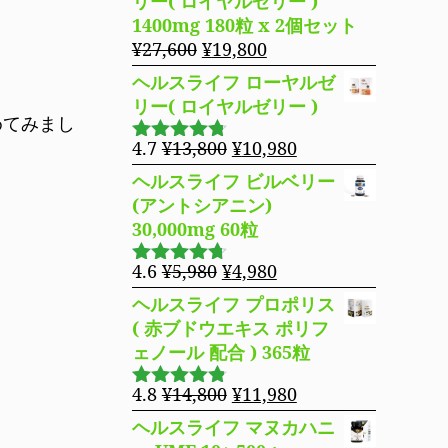
リー( ロイヤルゼリー )
た。
す。
格
価
1400mg 180粒 x 2個セット
は
格
元
現
¥
27,600
¥
19,800
¥16,800
は
の
在
ヘルスライフ ローヤルゼ
で
¥14,980
価
の
リー( ロイヤルゼリー )
し
で
格
価
めてみまし
た。
す。
は
格
元
現
4.7
¥
13,800
¥
10,980
5段階で
¥27,600
は
の
在
4.69
の評
ヘルスライフ ビルベリー
で
¥19,800
価
価
の
(アントシアニン)
し
で
格
価
30,000mg 60粒
た。
す。
は
格
¥13,800
は
元
現
4.6
¥
5,980
¥
4,980
5段階で
で
¥10,980
の
在
4.63
の評
ヘルスライフ プロポリス
し
で
価
価
の
( 赤ブドウエキス ポリフ
た。
す。
格
価
ェノール 配合 ) 365粒
は
格
¥5,980
は
元
現
4.8
¥
14,800
¥
11,980
5段階で
で
¥4,980
の
在
4.76
の評
ヘルスライフ マヌカハニ
し
で
価
価
の