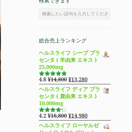
検索できます
総合売上ランキング
ヘルスライフ シープ プラ
センタ ( 羊由来 エキス )
25,000mg
元
現
4.8
¥
14,800
¥
13,280
5段階で
の
在
4.83
の評
ヘルスライフ ディア プラ
価
価
の
センタ ( 鹿由来 エキス )
格
価
10,000mg
は
格
¥14,800
は
元
現
4.2
¥
16,800
¥
14,980
5段階で
で
¥13,280
の
在
4.19
の評
ヘルスライフ ローヤルゼ
し
で
価
価
の