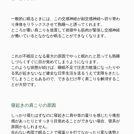
一般的に眠るときには、この交感神経が副交感神経へ切り替わ
り身体をリラックスさせて熟睡へと誘ってくれます。
ところが重い肩こりを放置して就寝中も筋肉が緊張し交感神経
が働いているとなかなか眠ることができなくなります。
これが不眠症となる最大の原因でやっと眠れたと思っても熟睡
しづらくすぐに目が覚めてしまうようになります。
このような状態が続けば、睡眠不足で注意力散漫になったりや
る気が起きないなど健全な日常生活を送るうえで支障をきたし
てしまうこともあるので、できるだけ早く肩こりを解消するこ
とが大切です。
寝起きの肩こりの原因
しっかり寝たはずなのに寝起きに肩や首の凝りを感じたり倦怠
感があったりとすっきり目覚めることができない場合、寝具が
原因かもしれません。
合わない布団で眠ることで寝返りを打てなかったり変な体勢と