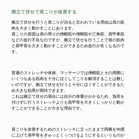
腕立て伏せで肩こりが改善する
腕立て伏せを行うと肩こりが治ると言われている理由は肩の筋
肉を大きく動かすことにあります。
肩こりの原因は肩の周りの僧帽筋や僧帽筋や三角筋、肩甲拳筋
などの血行不良なのですが、腕立て伏せを行うことで肩の筋肉
と肩甲骨を大きく動かすことができるため血行が良くなるので
す。
普通のストレッチや体操、マッサージでは僧帽筋とその周囲に
いくつもある筋肉を十分にほぐしてこりを解消することは難し
いのですが、腕立て伏せを行うと十分にほぐすことができるた
め大きな効果が期待できます。
これは腕立て伏せの場合には自分の体重がかかるため、負荷を
付けずに行うストレッチよりも肩甲骨を大きくしっかりと動か
すことができることが大きな理由です。
肩こりを改善するためのストレッチに立ったままで両腕を90度
に上げて肩甲骨をぎゅっとくっつけるようにするというものが