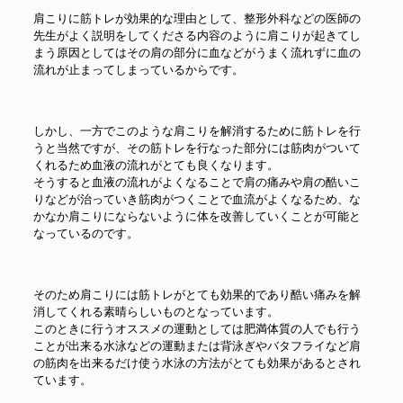
肩こりに筋トレが効果的な理由として、整形外科などの医師の
先生がよく説明をしてくださる内容のように肩こりが起きてし
まう原因としてはその肩の部分に血などがうまく流れずに血の
流れが止まってしまっているからです。
しかし、一方でこのような肩こりを解消するために筋トレを行
うと当然ですが、その筋トレを行なった部分には筋肉がついて
くれるため血液の流れがとても良くなります。
そうすると血液の流れがよくなることで肩の痛みや肩の酷いこ
りなどが治っていき筋肉がつくことで血流がよくなるため、な
かなか肩こりにならないように体を改善していくことが可能と
なっているのです。
そのため肩こりには筋トレがとても効果的であり酷い痛みを解
消してくれる素晴らしいものとなっています。
このときに行うオススメの運動としては肥満体質の人でも行う
ことが出来る水泳などの運動または背泳ぎやバタフライなど肩
の筋肉を出来るだけ使う水泳の方法がとても効果があるとされ
ています。