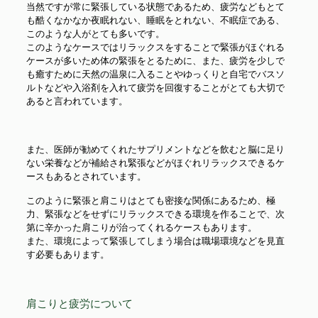
当然ですが常に緊張している状態であるため、疲労などもとて
も酷くなかなか夜眠れない、睡眠をとれない、不眠症である、
このような人がとても多いです。
このようなケースではリラックスをすることで緊張がほぐれる
ケースが多いため体の緊張をとるために、また、疲労を少しで
も癒すために天然の温泉に入ることやゆっくりと自宅でバスソ
ルトなどや入浴剤を入れて疲労を回復することがとても大切で
あると言われています。
また、医師が勧めてくれたサプリメントなどを飲むと脳に足り
ない栄養などが補給され緊張などがほぐれリラックスできるケ
ースもあるとされています。
このように緊張と肩こりはとても密接な関係にあるため、極
力、緊張などをせずにリラックスできる環境を作ることで、次
第に辛かった肩こりが治ってくれるケースもあります。
また、環境によって緊張してしまう場合は職場環境などを見直
す必要もあります。
肩こりと疲労について