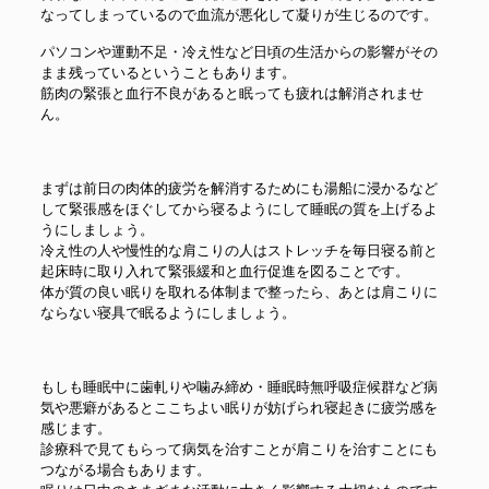
なってしまっているので血流が悪化して凝りが生じるのです。
パソコンや運動不足・冷え性など日頃の生活からの影響がその
まま残っているということもあります。
筋肉の緊張と血行不良があると眠っても疲れは解消されませ
ん。
まずは前日の肉体的疲労を解消するためにも湯船に浸かるなど
して緊張感をほぐしてから寝るようにして睡眠の質を上げるよ
うにしましょう。
冷え性の人や慢性的な肩こりの人はストレッチを毎日寝る前と
起床時に取り入れて緊張緩和と血行促進を図ることです。
体が質の良い眠りを取れる体制まで整ったら、あとは肩こりに
ならない寝具で眠るようにしましょう。
もしも睡眠中に歯軋りや噛み締め・睡眠時無呼吸症候群など病
気や悪癖があるとここちよい眠りが妨げられ寝起きに疲労感を
感じます。
診療科で見てもらって病気を治すことが肩こりを治すことにも
つながる場合もあります。