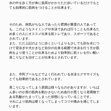
水の中を歩く方が体に負荷がかかりただ歩いているだけでもと
ても効果的に筋肉をつけることが出来ます。
そのため、病気がちな人であったり肥満が重度の人であって
も、このようなスイミングや水泳であれば行うことも出来るた
め多くの人にオススメ出来る筋トレであり、スポーツであると
されています。
また、ただ上記のように歩くというよりも少しでも顔を水につ
けて背泳ぎや犬かきなど自分の出来る範囲で水泳を行う方が筋
肉をより使うことが出来るためより効率的に筋トレを行い酷い
肩こりなどを治すことが出来るとされています。
また、市民プールなどでよく行われている水泳エクササイズも
とても効果的であるとされています。
肩こりになってしまう原因は様々なものがありますが、いちば
ん多いのが肩の筋肉を動かさないため血行が悪くなり老廃物で
ある乳酸がたまってしまった状態になっていることです。
それにより筋肉は硬くなってしまってコリや痛みを感じてしま
います。