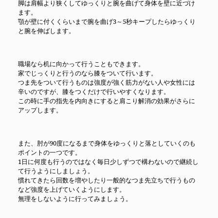
脚は肩幅より狭くしてゆっくりと腕を曲げて身体を壁に近づけ
ます。
顎が壁に付くくらいまで腕を曲げ3～5秒キープしたらゆっくり
と腕を伸ばします。
職場なら机に向かって行うこともできます。
家でじっくりと行うのなら膝をついて行います。
つま先をついて行うものは強度が強く筋力がない人や女性には
辛いのですが、膝をつくだけで行いやすくなります。
この時に手の指先を内向きにすると肩こり解消の効果がさらに
アップします。
また、肘が90度になるまで身体をゆっくりと落としていくのも
ポイントの一つです。
1日に何度も行うのではなく毎日少しずつで構わないので継続し
て行うようにしましょう。
慣れてきたら回数を増やしたり一般的なつま先立ちで行うもの
など強度を上げていくようにします。
無理をしないように行ってみましょう。