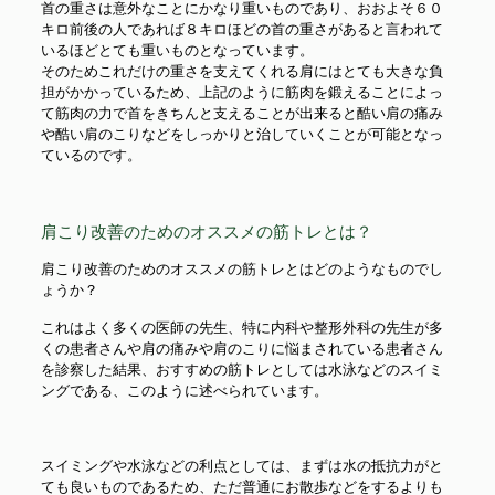
首の重さは意外なことにかなり重いものであり、おおよそ６０
キロ前後の人であれば８キロほどの首の重さがあると言われて
いるほどとても重いものとなっています。
そのためこれだけの重さを支えてくれる肩にはとても大きな負
担がかかっているため、上記のように筋肉を鍛えることによっ
て筋肉の力で首をきちんと支えることが出来ると酷い肩の痛み
や酷い肩のこりなどをしっかりと治していくことが可能となっ
ているのです。
肩こり改善のためのオススメの筋トレとは？
肩こり改善のためのオススメの筋トレとはどのようなものでし
ょうか？
これはよく多くの医師の先生、特に内科や整形外科の先生が多
くの患者さんや肩の痛みや肩のこりに悩まされている患者さん
を診察した結果、おすすめの筋トレとしては水泳などのスイミ
ングである、このように述べられています。
スイミングや水泳などの利点としては、まずは水の抵抗力がと
ても良いものであるため、ただ普通にお散歩などをするよりも