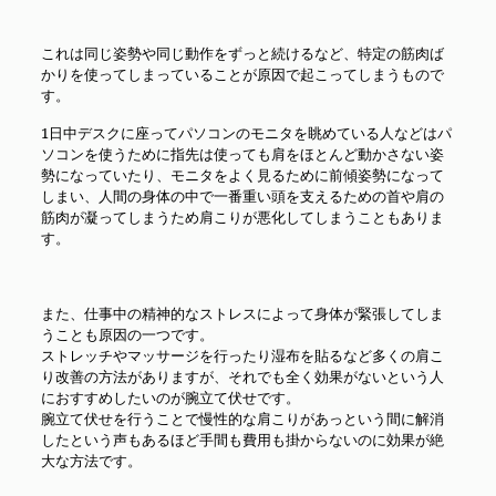
これは同じ姿勢や同じ動作をずっと続けるなど、特定の筋肉ば
かりを使ってしまっていることが原因で起こってしまうもので
す。
1日中デスクに座ってパソコンのモニタを眺めている人などはパ
ソコンを使うために指先は使っても肩をほとんど動かさない姿
勢になっていたり、モニタをよく見るために前傾姿勢になって
しまい、人間の身体の中で一番重い頭を支えるための首や肩の
筋肉が凝ってしまうため肩こりが悪化してしまうこともありま
す。
また、仕事中の精神的なストレスによって身体が緊張してしま
うことも原因の一つです。
ストレッチやマッサージを行ったり湿布を貼るなど多くの肩こ
り改善の方法がありますが、それでも全く効果がないという人
におすすめしたいのが腕立て伏せです。
腕立て伏せを行うことで慢性的な肩こりがあっという間に解消
したという声もあるほど手間も費用も掛からないのに効果が絶
大な方法です。