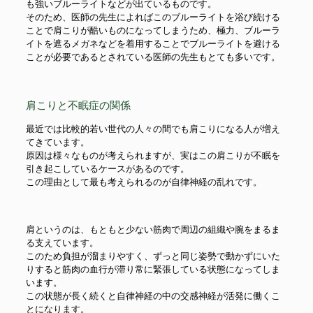
も強いブルーライトなどが出ているものです。
そのため、医師の先生によればこのブルーライトを浴び続ける
ことで肩こりが酷いものになってしまうため、極力、ブルーラ
イトを遮るメガネなどを着用することでブルーライトを避ける
ことが必要であるとされている医師の先生もとても多いです。
肩こりと不眠症の関係
最近では比較的若い世代の人々の間でも肩こりになる人が増え
てきています。
原因は様々なものが考えられますが、実はこの肩こりが不眠を
引き起こしているケースがあるのです。
この理由として最も考えられるのが自律神経の乱れです。
肩というのは、もともと少ない筋肉で周辺の組織や腕をまるま
る支えています。
このため負担が溜まりやすく、ずっと同じ姿勢で動かずにいた
りすると筋肉の血行が滞り常に緊張している状態になってしま
います。
この状態が長く続くと自律神経の中の交感神経が活発に働くこ
とになります。