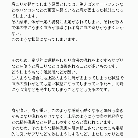
肩こりが起きてしまう原因としては、例えばスマートフォンな
どやパソコンなどの画面を見ていると肩が固まった状態になっ
てしまいます。
その結果、体が一定の姿勢に固定がされてしまい、それが原因
で体の中にうまく血液が循環されず肩に血の巡りがうまくいか
ない。
このような状態になってしまいます。
そのため、定期的に運動をしたり血液の流れをよくするサプリ
などを使うと肩こりなどは改善されることが多いものです。
どうしようもなく倦怠感などが酷い。
このような場合にも上記のように肩が固まってしまった状態で
血液の流れがとても悪い状態になってしまっているため、同時
にうつ病などを発生してしまうことなどもあるのです。
肩が痛い、肩が重い、このような感覚が酷くなると気分も塞ぎ
がちになり疲れるだけでなく、上記のようにうつ病や神経症な
どの精神疾患などを起こしやすくなると言われています。
そのため、そのような精神疾患を引き起こさないためにも定期
的に良いサプリなどを飲むようにするなど、またしっかりと運