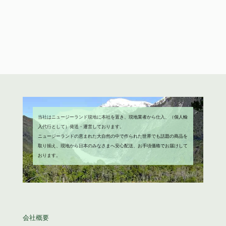
は
格
の
在
¥2,680
は
価
の
で
¥1,980
格
価
し
で
は
格
た。
す。
¥4,680
は
で
¥3,980
し
で
た。
す。
当社はニュージーランド現地に本社を置き、現地業者から仕入、（個人輸
入代行として）発送・運営しております。
ニュージーランドの恵まれた大自然の中で作られた世界でも話題の商品を
取り揃え、現地から日本のみなさまへ安心配送、お手頃価格でお届けして
おります。
会社概要