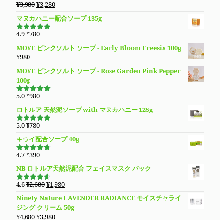
元
現
¥
3,980
¥
3,280
た。
す。
は
格
の
在
マヌカハニー配合ソープ 135g
¥13,780
は
価
の
で
¥9,890
格
価
4.9
¥
780
し
で
5段階で
は
格
4.94
の評
た。
す。
MOYE ピンクソルト ソープ - Early Bloom Freesia 100g
価
¥3,980
は
¥
980
で
¥3,280
し
で
MOYE ピンクソルト ソープ - Rose Garden Pink Pepper
た。
す。
100g
5.0
¥
980
5段階で
5.00
の評価
ロトルア 天然泥ソープ with マヌカハニー 125g
5.0
¥
780
5段階で
5.00
の評価
キウイ配合ソープ 40g
4.7
¥
390
5段階で
4.70
の評
NB ロトルア天然泥配合 フェイスマスク パック
価
元
現
4.6
¥
2,680
¥
1,980
5段階で
の
在
4.60
の評
Ninety Nature LAVENDER RADIANCE モイスチャライ
価
価
の
ジング クリーム 50g
格
価
元
現
¥
4,680
¥
3,980