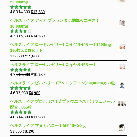
25,000mg
元
現
4.8
¥
14,800
¥
13,280
5段階で
の
在
4.83
の評
ヘルスライフ ディア プラセンタ ( 鹿由来 エキス )
価
価
の
10,000mg
格
価
は
格
元
現
4.2
¥
16,800
¥
14,980
5段階で
¥14,800
は
の
在
4.19
の評
ヘルスライフ ローヤルゼリー( ロイヤルゼリー ) 1400mg
価
で
¥13,280
価
の
180粒 x 2個セット
し
で
格
価
元
現
¥
27,600
¥
19,800
た。
す。
は
格
の
在
ヘルスライフ ローヤルゼリー( ロイヤルゼリー )
¥16,800
は
価
の
で
¥14,980
格
価
元
現
4.7
¥
13,800
¥
10,980
し
で
5段階で
は
格
の
在
4.69
の評
た。
す。
ヘルスライフ ビルベリー (アントシアニン) 30,000mg 60粒
価
¥27,600
は
価
の
で
¥19,800
格
価
元
現
4.6
¥
5,980
¥
4,980
5段階で
し
で
は
格
の
在
4.63
の評
ヘルスライフ プロポリス ( 赤ブドウエキス ポリフェノール
た。
す。
価
¥13,800
は
価
の
配合 ) 365粒
で
¥10,980
格
価
し
で
は
格
元
現
4.8
¥
14,800
¥
11,980
5段階で
た。
す。
¥5,980
は
の
在
4.76
の評
ヘルスライフ マヌカハニー UMF 10+ 500g
価
で
¥4,980
価
の
元
現
¥
8,850
¥
8,490
し
で
格
価
の
在