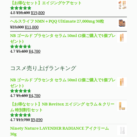
た。
す。
【お得なセット】エイジングケアセット
は
格
価
の
¥14,800
は
格
価
元
現
4.8
¥
28,400
¥
19,800
で
¥11,980
5段階で
は
格
の
在
4.83
の評
し
で
ヘルスライフ NMN＋PQQ Ultimate 27,000mg 90粒
価
¥8,850
は
価
の
た。
す。
元
現
¥
23,800
¥
11,800
で
¥8,490
格
価
の
在
し
で
NB ゴールド プラセンタ セラム 50ml (2個ご購入で1個プレ
は
格
価
の
た。
す。
ゼント)
¥28,400
は
格
価
で
¥19,800
は
格
元
現
4.7
¥
5,480
¥
4,780
し
で
5段階で
¥23,800
は
の
在
4.69
の評
た。
す。
価
で
¥11,800
価
の
コスメ売り上げランキング
し
で
格
価
た。
す。
は
格
NB ゴールド プラセンタ セラム 50ml (2個ご購入で1個プレ
¥5,480
は
ゼント)
で
¥4,780
し
で
元
現
4.7
¥
5,480
¥
4,780
た。
す。
5段階で
の
在
4.69
の評
【お得なセット】NB Revitox エイジング セラム & クリー
価
価
の
ム 特別割引セット
格
価
は
格
元
現
4.7
¥
13,780
¥
9,890
5段階で
¥5,480
は
の
在
4.70
の評
Ninety Nature LAVENDER RADIANCE アイクリーム
価
で
¥4,780
価
の
30g
し
で
格
価