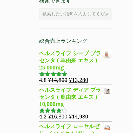
検索できます
総合売上ランキング
ヘルスライフ シープ プラ
センタ ( 羊由来 エキス )
25,000mg
元
現
4.8
¥
14,800
¥
13,280
5段階で
の
在
4.83
の評
ヘルスライフ ディア プラ
価
価
の
センタ ( 鹿由来 エキス )
格
価
10,000mg
は
格
¥14,800
は
元
現
4.2
¥
16,800
¥
14,980
5段階で
で
¥13,280
の
在
4.19
の評
ヘルスライフ ローヤルゼ
し
で
価
価
の