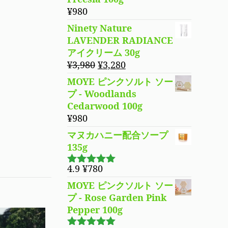
は
格
¥
980
¥4,680
は
Ninety Nature
で
¥3,780
LAVENDER RADIANCE
し
で
アイクリーム 30g
た。
す。
元
現
¥
3,980
¥
3,280
の
在
MOYE ピンクソルト ソー
価
の
プ - Woodlands
格
価
Cedarwood 100g
は
格
¥
980
¥3,980
は
マヌカハニー配合ソープ
で
¥3,280
135g
し
で
た。
す。
4.9
¥
780
5段階で
4.94
の評価
MOYE ピンクソルト ソー
プ - Rose Garden Pink
Pepper 100g