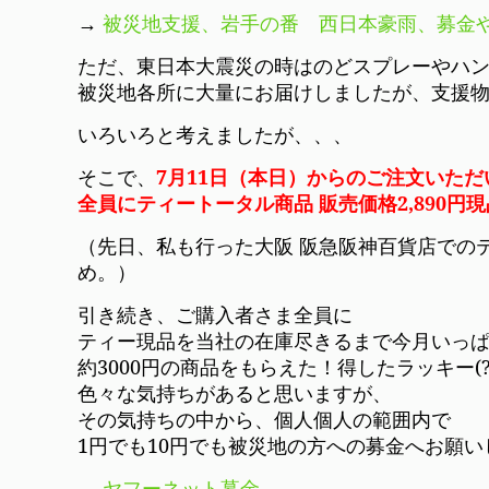
→
被災地支援、岩手の番 西日本豪雨、募金や
ただ、東日本大震災の時はのどスプレーやハ
被災地各所に大量にお届けしましたが、支援
いろいろと考えましたが、、、
そこで、
7月11日（本日）からのご注文いただ
全員にティートータル商品 販売価格2,890
（先日、私も行った大阪 阪急阪神百貨店での
め。）
引き続き、ご購入者さま全員に
ティー現品を当社の在庫尽きるまで今月いっ
約3000円の商品をもらえた！得したラッキー(
色々な気持ちがあると思いますが、
その気持ちの中から、個人個人の範囲内で
1円でも10円でも被災地の方への募金へお願
→
ヤフーネット募金