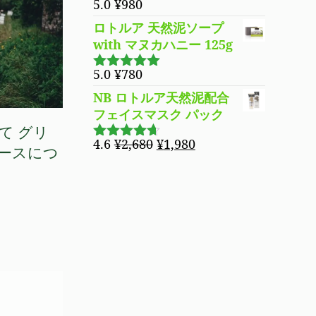
5.0
¥
980
5段階で
5.00
の評価
ロトルア 天然泥ソープ
with マヌカハニー 125g
5.0
¥
780
5段階で
5.00
の評価
NB ロトルア天然泥配合
フェイスマスク パック
て グリ
元
現
4.6
¥
2,680
¥
1,980
5段階で
ースにつ
の
在
4.60
の評
価
価
の
格
価
は
格
¥2,680
は
で
¥1,980
し
で
た。
す。