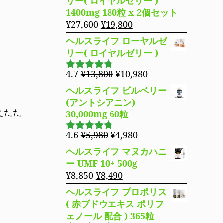
リー( ロイヤルゼリー )
た。
す。
格
価
1400mg 180粒 x 2個セット
は
格
元
現
¥
27,600
¥
19,800
¥16,800
は
の
在
ヘルスライフ ローヤルゼ
で
¥14,980
価
の
リー( ロイヤルゼリー )
し
で
格
価
た。
す。
は
格
元
現
4.7
¥
13,800
¥
10,980
5段階で
¥27,600
は
の
在
4.69
の評
ヘルスライフ ビルベリー
で
¥19,800
価
価
の
(アントシアニン)
し
で
格
価
えたた
30,000mg 60粒
た。
す。
は
格
¥13,800
は
元
現
4.6
¥
5,980
¥
4,980
5段階で
で
¥10,980
の
在
4.63
の評
ヘルスライフ マヌカハニ
し
で
価
価
の
ー UMF 10+ 500g
た。
す。
格
価
元
現
¥
8,850
¥
8,490
は
格
の
在
ヘルスライフ プロポリス
¥5,980
は
価
の
( 赤ブドウエキス ポリフ
で
¥4,980
格
価
ェノール 配合 ) 365粒
し
で
は
格