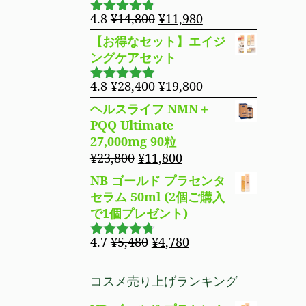
た。
す。
¥8,850
は
元
現
4.8
¥
14,800
¥
11,980
5段階で
で
¥8,490
の
在
4.76
の評
【お得なセット】エイジ
し
で
価
価
の
ングケアセット
た。
す。
格
価
は
格
元
現
4.8
¥
28,400
¥
19,800
5段階で
¥14,800
は
の
在
4.83
の評
ヘルスライフ NMN＋
で
¥11,980
価
価
の
PQQ Ultimate
し
で
格
価
27,000mg 90粒
た。
す。
は
格
元
現
¥
23,800
¥
11,800
¥28,400
は
の
在
NB ゴールド プラセンタ
で
¥19,800
価
の
セラム 50ml (2個ご購入
し
で
格
価
で1個プレゼント)
た。
す。
は
格
¥23,800
は
元
現
4.7
¥
5,480
¥
4,780
5段階で
で
¥11,800
の
在
4.69
の評
し
で
価
価
の
コスメ売り上げランキング
た。
す。
格
価