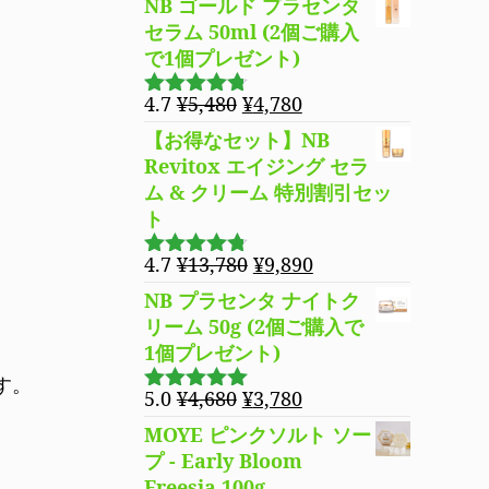
は
格
NB ゴールド プラセンタ
¥5,480
は
セラム 50ml (2個ご購入
で
¥4,780
で1個プレゼント)
し
で
元
現
4.7
¥
5,480
¥
4,780
た。
す。
5段階で
の
在
4.69
の評
【お得なセット】NB
価
価
の
Revitox エイジング セラ
格
価
ム & クリーム 特別割引セッ
は
格
ト
¥5,480
は
で
¥4,780
元
現
4.7
¥
13,780
¥
9,890
5段階で
し
で
の
在
4.70
の評
NB プラセンタ ナイトク
た。
す。
価
価
の
リーム 50g (2個ご購入で
格
価
1個プレゼント)
は
格
す。
¥13,780
は
元
現
5.0
¥
4,680
¥
3,780
5段階で
で
¥9,890
の
在
5.00
の評価
MOYE ピンクソルト ソー
し
で
価
の
プ - Early Bloom
た。
す。
格
価
Freesia 100g