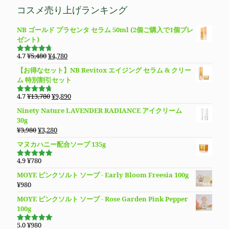
価
の
コスメ売り上げランキング
し
で
格
価
た。
す。
は
格
NB ゴールド プラセンタ セラム 50ml (2個ご購入で1個プレ
¥5,480
は
ゼント)
で
¥4,780
し
で
元
現
4.7
¥
5,480
¥
4,780
た。
す。
5段階で
の
在
4.69
の評
【お得なセット】NB Revitox エイジング セラム & クリー
価
価
の
ム 特別割引セット
格
価
は
格
元
現
4.7
¥
13,780
¥
9,890
5段階で
¥5,480
は
の
在
4.70
の評
Ninety Nature LAVENDER RADIANCE アイクリーム
価
で
¥4,780
価
の
30g
し
で
格
価
元
現
¥
3,980
¥
3,280
た。
す。
は
格
の
在
マヌカハニー配合ソープ 135g
¥13,780
は
価
の
で
¥9,890
格
価
4.9
¥
780
し
で
5段階で
は
格
4.94
の評
た。
す。
MOYE ピンクソルト ソープ - Early Bloom Freesia 100g
価
¥3,980
は
¥
980
で
¥3,280
し
で
MOYE ピンクソルト ソープ - Rose Garden Pink Pepper
た。
す。
100g
5.0
¥
980
5段階で