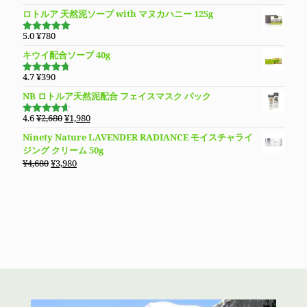
5.00
の評価
ロトルア 天然泥ソープ with マヌカハニー 125g
5.0
¥
780
5段階で
5.00
の評価
キウイ配合ソープ 40g
4.7
¥
390
5段階で
4.70
の評
NB ロトルア天然泥配合 フェイスマスク パック
価
元
現
4.6
¥
2,680
¥
1,980
5段階で
の
在
4.60
の評
Ninety Nature LAVENDER RADIANCE モイスチャライ
価
価
の
ジング クリーム 50g
格
価
元
現
¥
4,680
¥
3,980
は
格
の
在
¥2,680
は
価
の
で
¥1,980
格
価
し
で
は
格
た。
す。
¥4,680
は
で
¥3,980
し
で
た。
す。