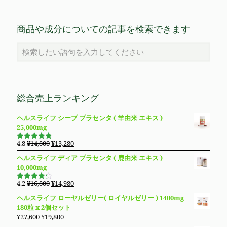
商品や成分についての記事を検索できます
総合売上ランキング
ヘルスライフ シープ プラセンタ ( 羊由来 エキス )
25,000mg
元
現
4.8
¥
14,800
¥
13,280
5段階で
の
在
4.83
の評
ヘルスライフ ディア プラセンタ ( 鹿由来 エキス )
価
価
の
10,000mg
格
価
は
格
元
現
4.2
¥
16,800
¥
14,980
5段階で
¥14,800
は
の
在
4.19
の評
ヘルスライフ ローヤルゼリー( ロイヤルゼリー ) 1400mg
価
で
¥13,280
価
の
180粒 x 2個セット
し
で
格
価
元
現
¥
27,600
¥
19,800
た。
す。
は
格
の
在