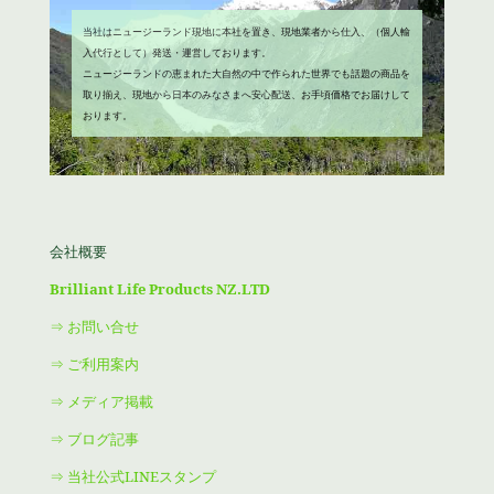
当社はニュージーランド現地に本社を置き、現地業者から仕入、（個人輸
入代行として）発送・運営しております。
ニュージーランドの恵まれた大自然の中で作られた世界でも話題の商品を
取り揃え、現地から日本のみなさまへ安心配送、お手頃価格でお届けして
おります。
会社概要
Brilliant Life Products NZ.LTD
⇒ お問い合せ
⇒ ご利用案内
⇒ メディア掲載
⇒ ブログ記事
⇒ 当社公式LINEスタンプ