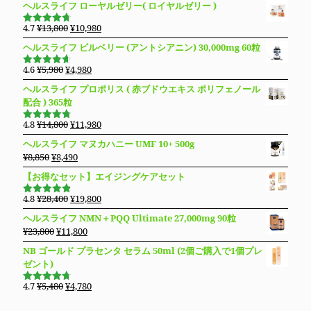
ヘルスライフ ローヤルゼリー( ロイヤルゼリー )
¥16,800
は
価
の
で
¥14,980
格
価
元
現
4.7
¥
13,800
¥
10,980
し
で
5段階で
は
格
の
在
4.69
の評
た。
す。
ヘルスライフ ビルベリー (アントシアニン) 30,000mg 60粒
価
¥27,600
は
価
の
で
¥19,800
格
価
元
現
4.6
¥
5,980
¥
4,980
5段階で
し
で
は
格
の
在
4.63
の評
ヘルスライフ プロポリス ( 赤ブドウエキス ポリフェノール
た。
す。
価
¥13,800
は
価
の
配合 ) 365粒
で
¥10,980
格
価
し
で
は
格
元
現
4.8
¥
14,800
¥
11,980
5段階で
た。
す。
¥5,980
は
の
在
4.76
の評
ヘルスライフ マヌカハニー UMF 10+ 500g
価
で
¥4,980
価
の
元
現
¥
8,850
¥
8,490
し
で
格
価
の
在
た。
す。
【お得なセット】エイジングケアセット
は
格
価
の
¥14,800
は
格
価
元
現
4.8
¥
28,400
¥
19,800
で
¥11,980
5段階で
は
格
の
在
4.83
の評
し
で
ヘルスライフ NMN＋PQQ Ultimate 27,000mg 90粒
価
¥8,850
は
価
の
た。
す。
元
現
¥
23,800
¥
11,800
で
¥8,490
格
価
の
在
し
で
NB ゴールド プラセンタ セラム 50ml (2個ご購入で1個プレ
は
格
価
の
た。
す。
ゼント)
¥28,400
は
格
価
で
¥19,800
は
格
元
現
4.7
¥
5,480
¥
4,780
し
で
5段階で
¥23,800
は
の
在
4.69
の評
た。
す。
価
で
¥11,800