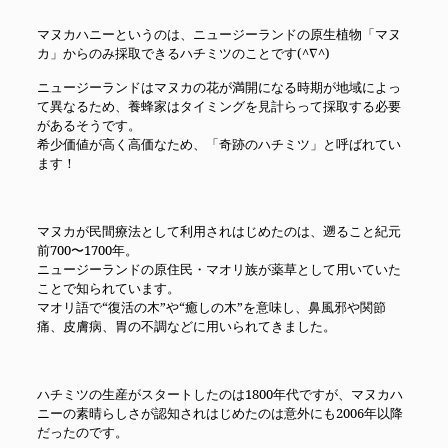
マヌカハニーというのは、ニュージーランドの原生植物「マヌ
カ」からのみ採取できるハチミツのことです(^∇^)
ニュージーランドはマヌカの花が満開になる時期が地域によっ
て異なるため、養蜂家はタイミングを見計らって採取する必要
があるそうです。
希少価値が高く高価なため、「奇跡のハチミツ」と呼ばれてい
ます！
マヌカが民間療法として利用されはじめたのは、遡ること紀元
前700〜1700年。
ニュージーランドの原住民・マオリ族が薬草として用いていた
ことで知られています。
マオリ語で“復活の木”や“癒しの木”を意味し、鼻風邪や関節
痛、皮膚病、胃の不調などに用いられてきました。
ハチミツの生産がスタートしたのは1800年代ですが、マヌカハ
ニーの素晴らしさが認知されはじめたのは意外にも2006年以降
だったのです。