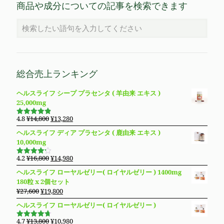
商品や成分についての記事を検索できます
総合売上ランキング
ヘルスライフ シープ プラセンタ ( 羊由来 エキス )
25,000mg
元
現
4.8
¥
14,800
¥
13,280
5段階で
の
在
4.83
の評
ヘルスライフ ディア プラセンタ ( 鹿由来 エキス )
価
価
の
10,000mg
格
価
は
格
元
現
4.2
¥
16,800
¥
14,980
5段階で
¥14,800
は
の
在
4.19
の評
ヘルスライフ ローヤルゼリー( ロイヤルゼリー ) 1400mg
価
で
¥13,280
価
の
180粒 x 2個セット
し
で
格
価
元
現
¥
27,600
¥
19,800
た。
す。
は
格
の
在
ヘルスライフ ローヤルゼリー( ロイヤルゼリー )
¥16,800
は
価
の
で
¥14,980
格
価
元
現
4.7
¥
13,800
¥
10,980
し
で
5段階で