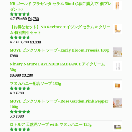
NB ゴールド プラセンタ セラム 50ml (2個ご購入で1個プレ
¥5,480
は
ゼント)
で
¥4,780
し
で
元
現
4.7
¥
5,480
¥
4,780
た。
す。
5段階で
の
在
4.69
の評
【お得なセット】NB Revitox エイジング セラム & クリー
価
価
の
ム 特別割引セット
格
価
は
格
元
現
4.7
¥
13,780
¥
9,890
5段階で
¥5,480
は
の
在
4.70
の評
MOYE ピンクソルト ソープ - Early Bloom Freesia 100g
価
で
¥4,780
価
の
¥
980
し
で
格
価
た。
す。
Ninety Nature LAVENDER RADIANCE アイクリーム
は
格
30g
¥13,780
は
元
現
¥
3,980
¥
3,280
で
¥9,890
の
在
し
で
マヌカハニー配合ソープ 135g
価
の
た。
す。
格
価
4.9
¥
780
5段階で
は
格
4.94
の評
MOYE ピンクソルト ソープ - Rose Garden Pink Pepper
価
¥3,980
は
100g
で
¥3,280
し
で
5.0
¥
980
5段階で
た。
す。
5.00
の評価
ロトルア 天然泥ソープ with マヌカハニー 125g