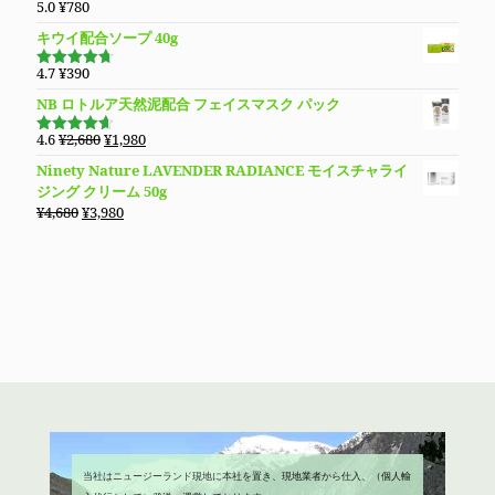
5.0
¥
780
5段階で
5.00
の評価
キウイ配合ソープ 40g
4.7
¥
390
5段階で
4.70
の評
NB ロトルア天然泥配合 フェイスマスク パック
価
元
現
4.6
¥
2,680
¥
1,980
5段階で
の
在
4.60
の評
Ninety Nature LAVENDER RADIANCE モイスチャライ
価
価
の
ジング クリーム 50g
格
価
元
現
¥
4,680
¥
3,980
は
格
の
在
¥2,680
は
価
の
で
¥1,980
格
価
し
で
は
格
た。
す。
¥4,680
は
で
¥3,980
し
で
た。
す。
当社はニュージーランド現地に本社を置き、現地業者から仕入、（個人輸