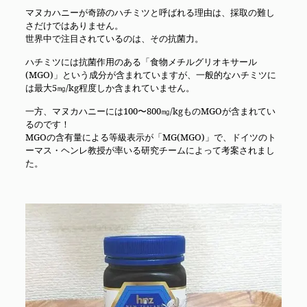
マヌカハニーが奇跡のハチミツと呼ばれる理由は、採取の難し
さだけではありません。
世界中で注目されているのは、その抗菌力。
ハチミツには抗菌作用のある「食物メチルグリオキサール
(MGO)」という成分が含まれていますが、一般的なハチミツに
は最大5
㎎/kg
程度しか含まれていません。
一方、マヌカハニーには100〜800
㎎/kg
ものMGOが含まれてい
るのです！
MGOの含有量による等級表示が「MG(MGO)」で、ドイツのト
ーマス・ヘンレ教授が率いる研究チームによって考案されまし
た。