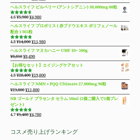
は
格
の
在
4.69
の評
た。
す。
ヘルスライフ ビルベリー (アントシアニン) 30,000mg 60粒
価
¥27,600
は
価
の
で
¥19,800
格
価
元
現
4.6
¥
5,980
¥
4,980
5段階で
し
で
は
格
の
在
4.63
の評
ヘルスライフ プロポリス ( 赤ブドウエキス ポリフェノール
た。
す。
価
¥13,800
は
価
の
配合 ) 365粒
で
¥10,980
格
価
し
で
は
格
元
現
4.8
¥
14,800
¥
11,980
5段階で
た。
す。
¥5,980
は
の
在
4.76
の評
ヘルスライフ マヌカハニー UMF 10+ 500g
価
で
¥4,980
価
の
元
現
¥
8,850
¥
8,490
し
で
格
価
の
在
た。
す。
【お得なセット】エイジングケアセット
は
格
価
の
¥14,800
は
格
価
元
現
4.8
¥
28,400
¥
19,800
で
¥11,980
5段階で
は
格
の
在
4.83
の評
し
で
ヘルスライフ NMN＋PQQ Ultimate 27,000mg 90粒
価
¥8,850
は
価
の
た。
す。
元
現
¥
23,800
¥
11,800
で
¥8,490
格
価
の
在
し
で
NB ゴールド プラセンタ セラム 50ml (2個ご購入で1個プレ
は
格
価
の
た。
す。
ゼント)
¥28,400
は
格
価
で
¥19,800
は
格
元
現
4.7
¥
5,480
¥
4,780
し
で
5段階で
¥23,800
は
の
在
4.69
の評
た。
す。
価
で
¥11,800
価
の
コスメ売り上げランキング
し
で
格
価
た。
す。
は
格