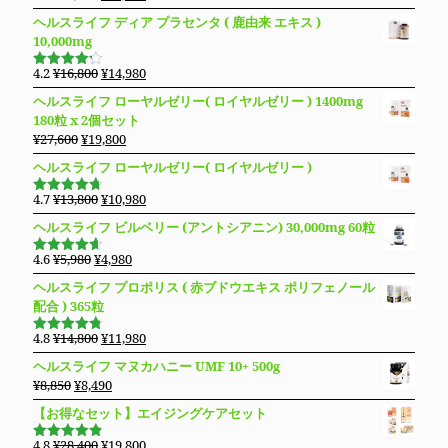
の
在
4.83
の評
ヘルスライフ ディア プラセンタ ( 鹿由来 エキス )
価
価
の
10,000mg
格
価
は
格
元
現
4.2
¥
16,800
¥
14,980
5段階で
¥14,800
は
の
在
4.19
の評
ヘルスライフ ローヤルゼリー( ロイヤルゼリー ) 1400mg
価
で
¥13,280
価
の
180粒 x 2個セット
し
で
格
価
元
現
¥
27,600
¥
19,800
た。
す。
は
格
の
在
ヘルスライフ ローヤルゼリー( ロイヤルゼリー )
¥16,800
は
価
の
で
¥14,980
格
価
元
現
4.7
¥
13,800
¥
10,980
し
で
5段階で
は
格
の
在
4.69
の評
た。
す。
ヘルスライフ ビルベリー (アントシアニン) 30,000mg 60粒
価
¥27,600
は
価
の
で
¥19,800
格
価
元
現
4.6
¥
5,980
¥
4,980
5段階で
し
で
は
格
の
在
4.63
の評
ヘルスライフ プロポリス ( 赤ブドウエキス ポリフェノール
た。
す。
価
¥13,800
は
価
の
配合 ) 365粒
で
¥10,980
格
価
し
で
は
格
元
現
4.8
¥
14,800
¥
11,980
5段階で
た。
す。
¥5,980
は
の
在
4.76
の評
ヘルスライフ マヌカハニー UMF 10+ 500g
価
で
¥4,980
価
の
元
現
¥
8,850
¥
8,490
し
で
格
価
の
在
た。
す。
【お得なセット】エイジングケアセット
は
格
価
の
¥14,800
は
格
価
元
現
4.8
¥
28,400
¥
19,800