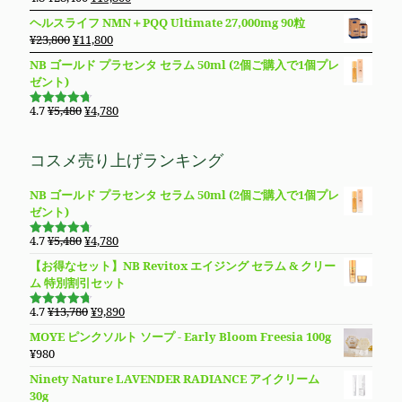
で
¥11,980
5段階で
は
格
の
在
4.83
の評
し
で
ヘルスライフ NMN＋PQQ Ultimate 27,000mg 90粒
価
¥8,850
は
価
の
た。
す。
元
現
¥
23,800
¥
11,800
で
¥8,490
格
価
の
在
し
で
NB ゴールド プラセンタ セラム 50ml (2個ご購入で1個プレ
は
格
価
の
た。
す。
ゼント)
¥28,400
は
格
価
で
¥19,800
は
格
元
現
4.7
¥
5,480
¥
4,780
し
で
5段階で
¥23,800
は
の
在
4.69
の評
た。
す。
価
で
¥11,800
価
の
コスメ売り上げランキング
し
で
格
価
た。
す。
は
格
NB ゴールド プラセンタ セラム 50ml (2個ご購入で1個プレ
¥5,480
は
ゼント)
で
¥4,780
し
で
元
現
4.7
¥
5,480
¥
4,780
た。
す。
5段階で
の
在
4.69
の評
【お得なセット】NB Revitox エイジング セラム & クリー
価
価
の
ム 特別割引セット
格
価
は
格
元
現
4.7
¥
13,780
¥
9,890
5段階で
¥5,480
は
の
在
4.70
の評
MOYE ピンクソルト ソープ - Early Bloom Freesia 100g
価
で
¥4,780
価
の
¥
980
し
で
格
価
た。
す。
Ninety Nature LAVENDER RADIANCE アイクリーム
は
格
30g
¥13,780
は