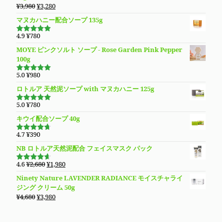
元
現
¥
3,980
¥
3,280
で
¥9,890
の
在
し
で
マヌカハニー配合ソープ 135g
価
の
た。
す。
格
価
4.9
¥
780
5段階で
は
格
4.94
の評
MOYE ピンクソルト ソープ - Rose Garden Pink Pepper
価
¥3,980
は
100g
で
¥3,280
し
で
5.0
¥
980
5段階で
た。
す。
5.00
の評価
ロトルア 天然泥ソープ with マヌカハニー 125g
5.0
¥
780
5段階で
5.00
の評価
キウイ配合ソープ 40g
4.7
¥
390
5段階で
4.70
の評
NB ロトルア天然泥配合 フェイスマスク パック
価
元
現
4.6
¥
2,680
¥
1,980
5段階で
の
在
4.60
の評
Ninety Nature LAVENDER RADIANCE モイスチャライ
価
価
の
ジング クリーム 50g
格
価
元
現
¥
4,680
¥
3,980
は
格
の
在
¥2,680
は
価
の
で
¥1,980