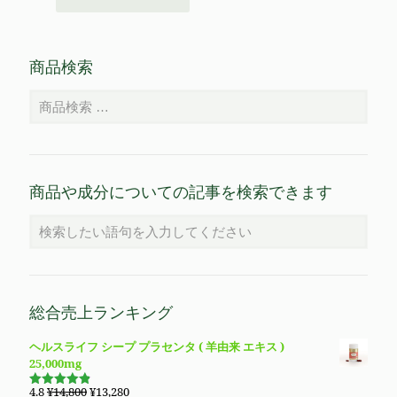
商品検索
商品や成分についての記事を検索できます
総合売上ランキング
ヘルスライフ シープ プラセンタ ( 羊由来 エキス )
25,000mg
元
現
4.8
¥
14,800
¥
13,280
5段階で