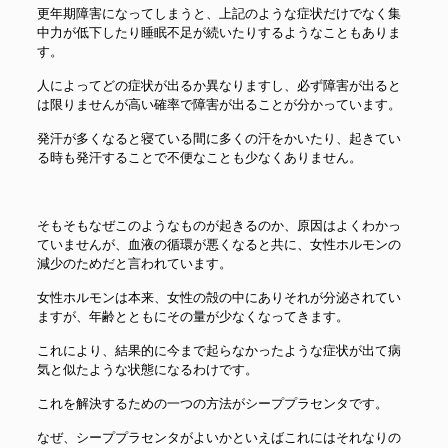
更年期障害になってしまうと、上記のような症状だけでなく集
中力が低下したり睡眠不足が続いたりするようなこともありま
す。
人によってどの症状が出るか異なりますし、必ず障害が出ると
は限りませんが高い確率で障害が出ることが分かっています。
発汗が多くなると寝ている間に多くの汗をかいたり、起きてい
る時も発汗することで不便なことも少なくありません。
そもそもなぜこのようなものが起きるのか、原因はよくわかっ
ていませんが、血液の循環が悪くなると共に、女性ホルモンの
減少のためだと言われています。
女性ホルモンは本来、女性の殻の中にありそれが分泌されてい
ますが、年齢とともにその量が少なくなってきます。
これにより、結果的に今まで起らなかったような症状が出て病
気と似たような状態になるわけです。
これを解決するための一つの方法がシーププラセンタです。
なぜ、シーププラセンタがよいかといえばこれにはそれなりの