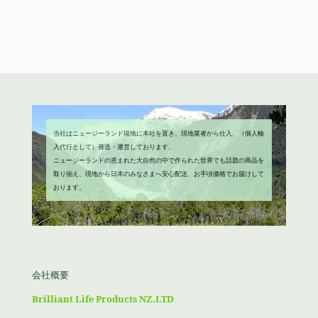
格
価
し
で
は
格
た。
す。
¥4,680
は
で
¥3,980
し
で
た。
す。
当社はニュージーランド現地に本社を置き、現地業者から仕入、（個人輸
入代行として）発送・運営しております。
ニュージーランドの恵まれた大自然の中で作られた世界でも話題の商品を
取り揃え、現地から日本のみなさまへ安心配送、お手頃価格でお届けして
おります。
会社概要
Brilliant Life Products NZ.LTD