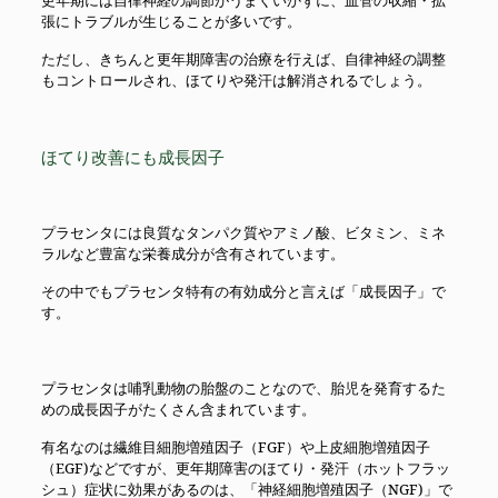
更年期には自律神経の調節がうまくいかずに、血管の収縮・拡
張にトラブルが生じることが多いです。
ただし、きちんと更年期障害の治療を行えば、自律神経の調整
もコントロールされ、ほてりや発汗は解消されるでしょう。
ほてり改善にも成長因子
プラセンタには良質なタンパク質やアミノ酸、ビタミン、ミネ
ラルなど豊富な栄養成分が含有されています。
その中でもプラセンタ特有の有効成分と言えば「成長因子」で
す。
プラセンタは哺乳動物の胎盤のことなので、胎児を発育するた
めの成長因子がたくさん含まれています。
有名なのは繊維目細胞増殖因子（FGF）や上皮細胞増殖因子
（EGF)などですが、更年期障害のほてり・発汗（ホットフラッ
シュ）症状に効果があるのは、「神経細胞増殖因子（NGF)」で