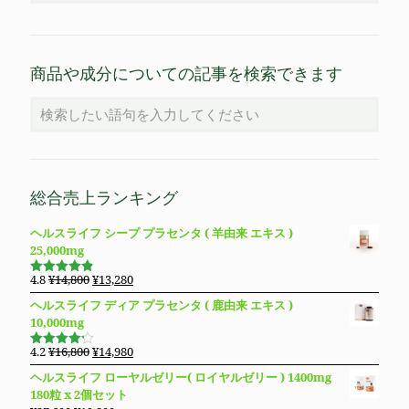
商品や成分についての記事を検索できます
総合売上ランキング
ヘルスライフ シープ プラセンタ ( 羊由来 エキス )
25,000mg
元
現
4.8
¥
14,800
¥
13,280
5段階で
の
在
4.83
の評
ヘルスライフ ディア プラセンタ ( 鹿由来 エキス )
価
価
の
10,000mg
格
価
は
格
元
現
4.2
¥
16,800
¥
14,980
5段階で
¥14,800
は
の
在
4.19
の評
ヘルスライフ ローヤルゼリー( ロイヤルゼリー ) 1400mg
価
で
¥13,280
価
の
180粒 x 2個セット
し
で
格
価