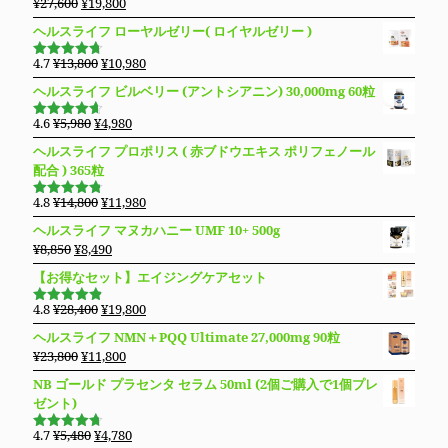
元
現
¥
27,600
¥
19,800
た。
す。
は
格
の
在
ヘルスライフ ローヤルゼリー( ロイヤルゼリー )
¥16,800
は
価
の
で
¥14,980
格
価
元
現
4.7
¥
13,800
¥
10,980
し
で
5段階で
は
格
の
在
4.69
の評
た。
す。
ヘルスライフ ビルベリー (アントシアニン) 30,000mg 60粒
価
¥27,600
は
価
の
で
¥19,800
格
価
元
現
4.6
¥
5,980
¥
4,980
5段階で
し
で
は
格
の
在
4.63
の評
ヘルスライフ プロポリス ( 赤ブドウエキス ポリフェノール
た。
す。
価
¥13,800
は
価
の
配合 ) 365粒
で
¥10,980
格
価
し
で
は
格
元
現
4.8
¥
14,800
¥
11,980
5段階で
た。
す。
¥5,980
は
の
在
4.76
の評
ヘルスライフ マヌカハニー UMF 10+ 500g
価
で
¥4,980
価
の
元
現
¥
8,850
¥
8,490
し
で
格
価
の
在
た。
す。
【お得なセット】エイジングケアセット
は
格
価
の
¥14,800
は
格
価
元
現
4.8
¥
28,400
¥
19,800
で
¥11,980
5段階で
は
格
の
在
4.83
の評
し
で
ヘルスライフ NMN＋PQQ Ultimate 27,000mg 90粒
価
¥8,850
は
価
の
た。
す。
元
現
¥
23,800
¥
11,800
で
¥8,490
格
価
の
在
し
で
NB ゴールド プラセンタ セラム 50ml (2個ご購入で1個プレ
は
格
価
の
た。
す。
ゼント)
¥28,400
は
格
価
で
¥19,800
は
格
元
現
4.7
¥
5,480
¥
4,780
し
で
5段階で