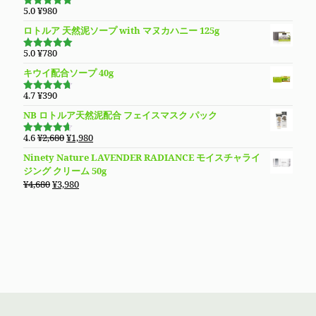
し
で
5.0
¥
980
5段階で
た。
す。
5.00
の評価
ロトルア 天然泥ソープ with マヌカハニー 125g
5.0
¥
780
5段階で
5.00
の評価
キウイ配合ソープ 40g
4.7
¥
390
5段階で
4.70
の評
NB ロトルア天然泥配合 フェイスマスク パック
価
元
現
4.6
¥
2,680
¥
1,980
5段階で
の
在
4.60
の評
Ninety Nature LAVENDER RADIANCE モイスチャライ
価
価
の
ジング クリーム 50g
格
価
元
現
¥
4,680
¥
3,980
は
格
の
在
¥2,680
は
価
の
で
¥1,980
格
価
し
で
は
格
た。
す。
¥4,680
は
で
¥3,980
し
で
た。
す。