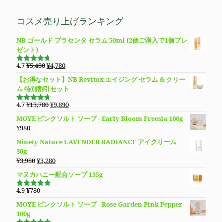
¥23,800
は
の
在
4.69
の評
た。
す。
価
で
¥11,800
価
の
コスメ売り上げランキング
し
で
格
価
た。
す。
は
格
NB ゴールド プラセンタ セラム 50ml (2個ご購入で1個プレ
¥5,480
は
ゼント)
で
¥4,780
し
で
元
現
4.7
¥
5,480
¥
4,780
た。
す。
5段階で
の
在
4.69
の評
【お得なセット】NB Revitox エイジング セラム & クリー
価
価
の
ム 特別割引セット
格
価
は
格
元
現
4.7
¥
13,780
¥
9,890
5段階で
¥5,480
は
の
在
4.70
の評
MOYE ピンクソルト ソープ - Early Bloom Freesia 100g
価
で
¥4,780
価
の
¥
980
し
で
格
価
た。
す。
Ninety Nature LAVENDER RADIANCE アイクリーム
は
格
30g
¥13,780
は
元
現
¥
3,980
¥
3,280
で
¥9,890
の
在
し
で
マヌカハニー配合ソープ 135g
価
の
た。
す。
格
価
4.9
¥
780
5段階で
は
格
4.94
の評
MOYE ピンクソルト ソープ - Rose Garden Pink Pepper
価
¥3,980
は
100g
で
¥3,280