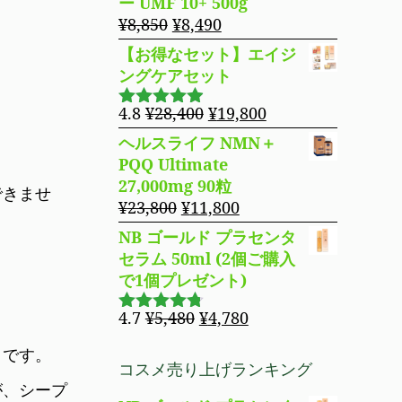
ー UMF 10+ 500g
た。
す。
格
価
元
現
¥
8,850
¥
8,490
は
格
の
在
【お得なセット】エイジ
¥14,800
は
価
の
ングケアセット
で
¥11,980
格
価
し
で
は
格
元
現
4.8
¥
28,400
¥
19,800
5段階で
た。
す。
¥8,850
は
の
在
4.83
の評
ヘルスライフ NMN＋
で
¥8,490
価
価
の
PQQ Ultimate
し
で
格
価
27,000mg 90粒
できませ
た。
す。
は
格
元
現
¥
23,800
¥
11,800
¥28,400
は
の
在
NB ゴールド プラセンタ
で
¥19,800
価
の
セラム 50ml (2個ご購入
し
で
格
価
で1個プレゼント)
た。
す。
は
格
¥23,800
は
元
現
4.7
¥
5,480
¥
4,780
5段階で
で
¥11,800
の
在
4.69
の評
とです。
し
で
価
価
の
コスメ売り上げランキング
た。
す。
格
価
が、シープ