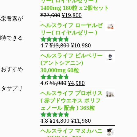
リー( ロイヤルゼリー )
た。
す。
格
価
1400mg 180粒 x 2個セット
は
格
元
現
¥
27,600
¥
19,800
い栄養素が
¥16,800
は
の
在
ヘルスライフ ローヤルゼ
で
¥14,980
価
の
リー( ロイヤルゼリー )
し
で
格
価
期待できる
た。
す。
は
格
元
現
4.7
¥
13,800
¥
10,980
5段階で
¥27,600
は
の
在
4.69
の評
ヘルスライフ ビルベリー
で
¥19,800
価
価
の
(アントシアニン)
し
で
格
価
もおすすめ
30,000mg 60粒
た。
す。
は
格
¥13,800
は
元
現
4.6
¥
5,980
¥
4,980
5段階で
ンタサプリ
で
¥10,980
の
在
4.63
の評
ヘルスライフ プロポリス
し
で
価
価
の
( 赤ブドウエキス ポリフ
た。
す。
格
価
ェノール 配合 ) 365粒
は
格
¥5,980
は
元
現
4.8
¥
14,800
¥
11,980
5段階で
で
¥4,980
の
在
4.76
の評
ヘルスライフ マヌカハニ
し
で
価
価
の