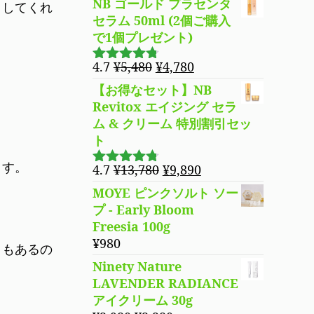
は
格
NB ゴールド プラセンタ
トしてくれ
¥5,480
は
セラム 50ml (2個ご購入
で
¥4,780
で1個プレゼント)
し
で
元
現
4.7
¥
5,480
¥
4,780
た。
す。
5段階で
の
在
4.69
の評
【お得なセット】NB
価
価
の
Revitox エイジング セラ
格
価
ム & クリーム 特別割引セッ
は
格
ト
¥5,480
は
ます。
で
¥4,780
元
現
4.7
¥
13,780
¥
9,890
5段階で
し
で
の
在
4.70
の評
MOYE ピンクソルト ソー
た。
す。
価
価
の
プ - Early Bloom
格
価
Freesia 100g
は
格
¥
980
ともあるの
¥13,780
は
Ninety Nature
で
¥9,890
LAVENDER RADIANCE
し
で
アイクリーム 30g
た。
す。