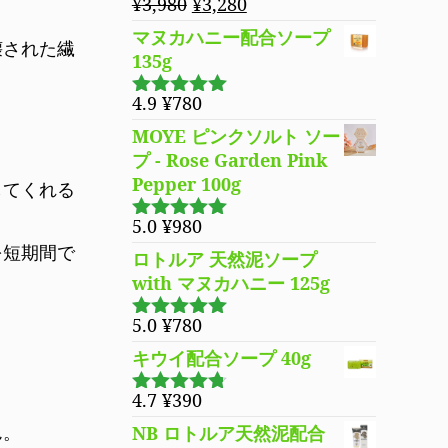
元
現
¥
3,980
¥
3,280
の
在
マヌカハニー配合ソープ
壊された繊
価
の
135g
格
価
は
格
4.9
¥
780
5段階で
¥3,980
は
4.94
の評価
MOYE ピンクソルト ソー
で
¥3,280
プ - Rose Garden Pink
し
で
Pepper 100g
してくれる
た。
す。
5.0
¥
980
5段階で
を短期間で
5.00
の評価
ロトルア 天然泥ソープ
with マヌカハニー 125g
5.0
¥
780
5段階で
5.00
の評価
キウイ配合ソープ 40g
4.7
¥
390
5段階で
4.70
の評
ん。
NB ロトルア天然泥配合
価