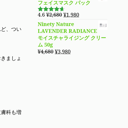
フェイスマスク パック
元
現
4.6
¥
2,680
¥
1,980
5段階で
の
在
4.60
の評
Ninety Nature
価
価
の
れど、つい
LAVENDER RADIANCE
格
価
モイスチャライジング クリー
は
格
ム 50g
¥2,680
は
元
現
¥
4,680
¥
3,980
で
¥1,980
おきましょ
の
在
し
で
価
の
た。
す。
格
価
は
格
¥4,680
は
で
¥3,980
し
で
た。
す。
皮膚科も増