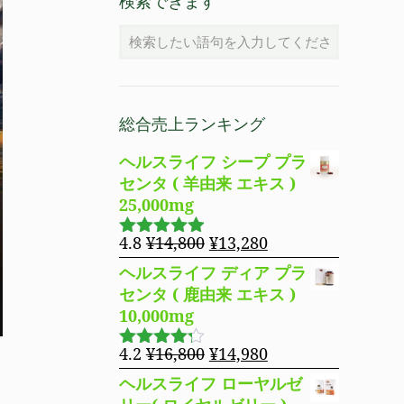
検索できます
総合売上ランキング
ヘルスライフ シープ プラ
センタ ( 羊由来 エキス )
25,000mg
元
現
4.8
¥
14,800
¥
13,280
5段階で
の
在
4.83
の評
ヘルスライフ ディア プラ
価
価
の
センタ ( 鹿由来 エキス )
格
価
10,000mg
は
格
¥14,800
は
元
現
4.2
¥
16,800
¥
14,980
5段階で
で
¥13,280
の
在
4.19
の評
ヘルスライフ ローヤルゼ
し
で
価
価
の