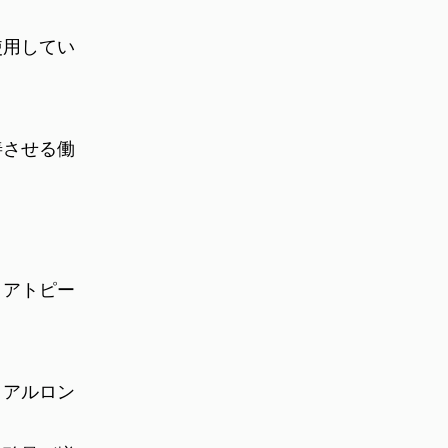
使用してい
善させる働
、アトピー
ヒアルロン