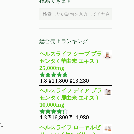
検索できます
総合売上ランキング
ヘルスライフ シープ プラ
センタ ( 羊由来 エキス )
25,000mg
元
現
4.8
¥
14,800
¥
13,280
5段階で
の
在
4.83
の評
ヘルスライフ ディア プラ
価
価
の
センタ ( 鹿由来 エキス )
格
価
10,000mg
は
格
¥14,800
は
元
現
4.2
¥
16,800
¥
14,980
5段階で
で
¥13,280
す。
の
在
4.19
の評
ヘルスライフ ローヤルゼ
し
で
価
価
の