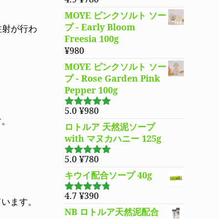
5段階で
¥3,980
は
4.94
の評価
MOYE ピンクソルト ソー
で
¥3,280
プ - Early Bloom
注射が行わ
し
で
Freesia 100g
た。
す。
¥
980
MOYE ピンクソルト ソー
プ - Rose Garden Pink
Pepper 100g
5.0
¥
980
5段階で
す。
5.00
の評価
ロトルア 天然泥ソープ
with マヌカハニー 125g
5.0
¥
780
5段階で
5.00
の評価
キウイ配合ソープ 40g
4.7
¥
390
5段階で
ています。
4.70
の評
NB ロトルア天然泥配合
価