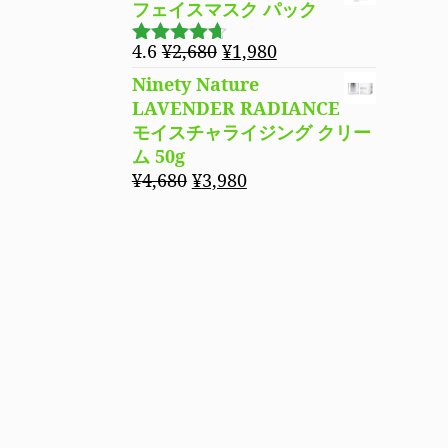
フェイスマスク パック
元
現
4.6
¥
2,680
¥
1,980
5段階で
の
在
4.60
の評
Ninety Nature
価
価
の
LAVENDER RADIANCE
格
価
モイスチャライジング クリー
は
格
ム 50g
¥2,680
は
元
現
¥
4,680
¥
3,980
で
¥1,980
の
在
し
で
価
の
た。
す。
格
価
は
格
¥4,680
は
で
¥3,980
し
で
た。
す。