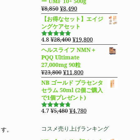
ー UMF 10+ 500g
た。
す。
格
価
元
現
¥
8,850
¥
8,490
は
格
の
在
【お得なセット】エイジ
¥14,800
は
価
の
ングケアセット
で
¥11,980
格
価
し
で
は
格
元
現
4.8
¥
28,400
¥
19,800
5段階で
た。
す。
¥8,850
は
の
在
4.83
の評
ヘルスライフ NMN＋
で
¥8,490
価
価
の
PQQ Ultimate
し
で
格
価
27,000mg 90粒
た。
す。
は
格
元
現
¥
23,800
¥
11,800
¥28,400
は
の
在
NB ゴールド プラセンタ
で
¥19,800
価
の
セラム 50ml (2個ご購入
し
で
格
価
で1個プレゼント)
た。
す。
は
格
¥23,800
は
元
現
4.7
¥
5,480
¥
4,780
5段階で
で
¥11,800
の
在
4.69
の評
し
で
価
価
の
コスメ売り上げランキング
ます。
た。
す。
格
価