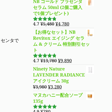
は
格
NB ゴールド プラセンタ
¥5,480
は
セラム 50ml (2個ご購入
で
¥4,780
で1個プレゼント)
し
で
元
現
4.7
¥
5,480
¥
4,780
た。
す。
5段階で
の
在
4.69
の評
【お得なセット】NB
価
価
の
Revitox エイジング セラ
ラセンタで
格
価
ム & クリーム 特別割引セッ
は
格
ト
¥5,480
は
で
¥4,780
元
現
4.7
¥
13,780
¥
9,890
5段階で
し
で
の
在
4.70
の評
Ninety Nature
た。
す。
価
価
の
LAVENDER RADIANCE
格
価
アイクリーム 30g
は
格
元
現
¥
3,980
¥
3,280
¥13,780
は
の
在
マヌカハニー配合ソープ
で
¥9,890
価
の
135g
し
で
格
価
た。
す。
は
格
4.9
¥
780