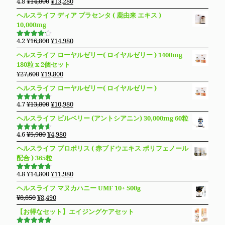
元
現
4.8
¥
14,800
¥
13,280
5段階で
の
在
4.83
の評
ヘルスライフ ディア プラセンタ ( 鹿由来 エキス )
価
価
の
10,000mg
格
価
は
格
元
現
4.2
¥
16,800
¥
14,980
5段階で
¥14,800
は
の
在
4.19
の評
ヘルスライフ ローヤルゼリー( ロイヤルゼリー ) 1400mg
価
で
¥13,280
価
の
180粒 x 2個セット
し
で
格
価
元
現
¥
27,600
¥
19,800
た。
す。
は
格
の
在
ヘルスライフ ローヤルゼリー( ロイヤルゼリー )
¥16,800
は
価
の
で
¥14,980
格
価
元
現
4.7
¥
13,800
¥
10,980
し
で
5段階で
は
格
の
在
4.69
の評
た。
す。
ヘルスライフ ビルベリー (アントシアニン) 30,000mg 60粒
価
¥27,600
は
価
の
で
¥19,800
格
価
元
現
4.6
¥
5,980
¥
4,980
5段階で
し
で
は
格
の
在
4.63
の評
ヘルスライフ プロポリス ( 赤ブドウエキス ポリフェノール
た。
す。
価
¥13,800
は
価
の
配合 ) 365粒
で
¥10,980
格
価
し
で
は
格
元
現
4.8
¥
14,800
¥
11,980
5段階で
た。
す。
¥5,980
は
の
在
4.76
の評
ヘルスライフ マヌカハニー UMF 10+ 500g
価
で
¥4,980
価
の
元
現
¥
8,850
¥
8,490
し
で
格
価
の
在
た。
す。
【お得なセット】エイジングケアセット
は
格
価
の
¥14,800
は