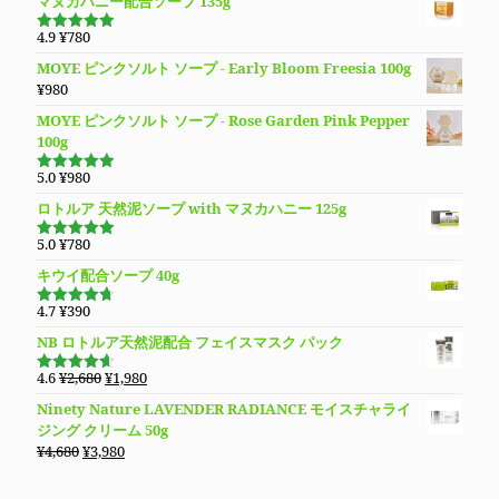
マヌカハニー配合ソープ 135g
¥13,780
は
価
の
で
¥9,890
格
価
4.9
¥
780
し
で
5段階で
は
格
4.94
の評
た。
す。
MOYE ピンクソルト ソープ - Early Bloom Freesia 100g
価
¥3,980
は
¥
980
で
¥3,280
し
で
MOYE ピンクソルト ソープ - Rose Garden Pink Pepper
た。
す。
100g
5.0
¥
980
5段階で
5.00
の評価
ロトルア 天然泥ソープ with マヌカハニー 125g
5.0
¥
780
5段階で
5.00
の評価
キウイ配合ソープ 40g
4.7
¥
390
5段階で
4.70
の評
NB ロトルア天然泥配合 フェイスマスク パック
価
元
現
4.6
¥
2,680
¥
1,980
5段階で
の
在
4.60
の評
Ninety Nature LAVENDER RADIANCE モイスチャライ
価
価
の
ジング クリーム 50g
格
価
元
現
¥
4,680
¥
3,980
は
格
の
在
¥2,680
は
価
の