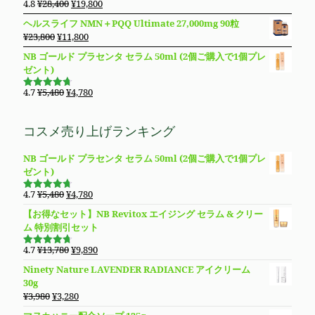
格
価
元
現
4.8
¥
28,400
¥
19,800
で
¥11,980
5段階で
は
格
の
在
4.83
の評
し
で
ヘルスライフ NMN＋PQQ Ultimate 27,000mg 90粒
価
¥8,850
は
価
の
た。
す。
元
現
¥
23,800
¥
11,800
で
¥8,490
格
価
の
在
し
で
NB ゴールド プラセンタ セラム 50ml (2個ご購入で1個プレ
は
格
価
の
た。
す。
ゼント)
¥28,400
は
格
価
で
¥19,800
は
格
元
現
4.7
¥
5,480
¥
4,780
し
で
5段階で
¥23,800
は
の
在
4.69
の評
た。
す。
価
で
¥11,800
価
の
コスメ売り上げランキング
し
で
格
価
た。
す。
は
格
NB ゴールド プラセンタ セラム 50ml (2個ご購入で1個プレ
¥5,480
は
ゼント)
で
¥4,780
し
で
元
現
4.7
¥
5,480
¥
4,780
た。
す。
5段階で
の
在
4.69
の評
【お得なセット】NB Revitox エイジング セラム & クリー
価
価
の
ム 特別割引セット
格
価
は
格
元
現
4.7
¥
13,780
¥
9,890
5段階で
¥5,480
は
の
在
4.70
の評
Ninety Nature LAVENDER RADIANCE アイクリーム
価
で
¥4,780
価
の
30g
し
で
格
価
元
現
¥
3,980
¥
3,280
た。
す。
は
格
の
在