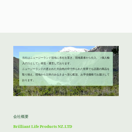
で
¥1,980
格
価
し
で
は
格
た。
す。
¥4,680
は
で
¥3,980
し
で
た。
す。
当社はニュージーランド現地に本社を置き、現地業者から仕入、（個人輸
入代行として）発送・運営しております。
ニュージーランドの恵まれた大自然の中で作られた世界でも話題の商品を
取り揃え、現地から日本のみなさまへ安心配送、お手頃価格でお届けして
おります。
会社概要
Brilliant Life Products NZ.LTD