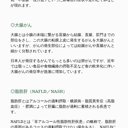
が現れます。
◎大腸がん
大腸とは小腸の末端に繋がる盲腸から結腸、直腸、肛門までの
部位をさし、この大腸の粘膜上皮に発生するがんを大腸がんと
いいますが、がんの発生部位によっては結腸がんや直腸がんと
細かく分類されています。
日本人が発症するがんでもっとも多いのは肺がんですが、近年
では脂っこい食品や食物繊維の摂取不足など食の欧米化に伴い
大腸がんの発症率が急激に増加しています。
◎脂肪肝（NAFLD／NASH）
脂肪肝とはアルコールの過剰摂取・糖尿病・脂質異常症（高脂
血症）・肥満によって肝臓に脂肪が過剰に蓄積される疾患で
す。
NAFLDとは「非アルコール性脂肪性肝疾患」の略称で、脂肪肝
の原因があるコースの過剰摂取ではない場合をさし、NAFLDに