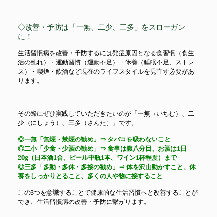
◇改善・予防は「一無、二少、三多」をスローガン
に！
生活習慣病を改善・予防するには発症原因となる食習慣（食生
活の乱れ）・運動習慣（運動不足）・休養（睡眠不足、ストレ
ス）・喫煙・飲酒など現在のライフスタイルを見直す必要があ
ります。
その際にぜひ実践していただきたいのが「一無（いちむ）、二
少（にしょう）、三多（さんた）」です。
◎一無「無煙・禁煙の勧め」⇒ タバコを吸わないこと
◎二小「少食・少酒の勧め」⇒ 食事は腹八分目、お酒は1日
20g（日本酒1合、ビール中瓶1本、ワイン1杯程度）まで
◎三多「多動・多休・多接の勧め」⇒ 体を沢山動かすこと、休
養をしっかりとること、多くの人や物に接すること
この3つを意識することで健康的な生活習慣へと改善することが
でき、生活習慣病の改善・予防に繋がります。