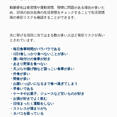
動脈硬化は食習慣や運動習慣、喫煙に問題がある場合が多いた
め、日頃の自分自身の生活習慣をチェックすることで生活習慣
病の発症リスクを確認することができます。
次に挙げる項目に当てはまる数が多い人ほど発症リスクが高い
とされています。
・毎日食事時間がバラバラである
・1日3食しっかり食べないことが多い
・濃い味付けの食事が好き
・あまり野菜を食べない
・天ぷらや揚げ物など脂っこい食事が多い
・外食が多い
・間食が多い
・お腹いっぱいになるまで食べ過ぎてしまう
・早食いである
・ケーキやお菓子、ジュースなど甘いものが好き
・お酒が好きでよく飲む
・日頃まったく運動をしない
・ストレスが溜まりがち
・タバコを吸っている