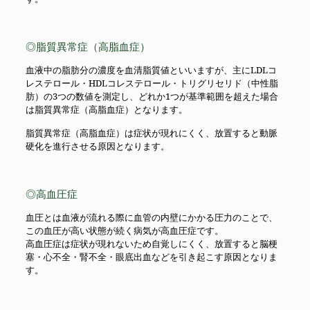
◎脂質異常症（高脂血症）
血液中の脂肪分の濃度を血清脂質値といいますが、主にLDLコ
レステロール・HDLコレステロール・トリグリセリド（中性脂
肪）の3つの数値を測定し、どれか1つが基準範囲を超えた場合
は脂質異常症（高脂血症）となります。
脂質異常症（高脂血症）は症状が現れにくく、放置すると動脈
硬化を進行させる原因となります。
◎高血圧症
血圧とは血液が流れる際に血管の内壁にかかる圧力のことで、
この血圧が高い状態が続く病気が高血圧症です。
高血圧症は症状が現れないため自覚しにくく、放置すると脳梗
塞・心不全・腎不全・眼底出血などを引き起こす原因となりま
す。