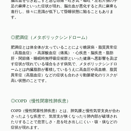
脳出血を引き起こすと急な頭痛・吐き気・嘔吐・左右片側の手
足の麻痺といった症状が現れ、脳出血が悪化すると共に麻痺も
進行し、徐々に意識が低下して昏睡状態に陥ることもありま
す。
◎肥満症（メタボリックシンドローム）
肥満症とは体全体が太っていることにより糖尿病・脂質異常症
（高脂血症）・高尿酸血症（痛風）・心疾患・脳疾患・脂肪
肝・関節痛・睡眠時無呼吸症候群といった健康へ悪影響を及ぼ
す症状が現れている場合をさす病気で、メタボリックシンドロ
ームとは内臓脂肪が蓄積しているうえに高血圧や高血糖、脂質
異常症（高脂血症）などの症状も合わさり動脈硬化のリスクが
高い状態のことです。
◎COPD（慢性閉塞性肺疾患）
COPD（慢性閉塞性肺疾患）とは、肺気腫と慢性気管支炎が合わ
さったような疾患で、気管支が狭くなったり肺内部が破壊され
たりすることで息苦しさ・息を吐き出しにくい・咳・痰などの
症状が現れます。