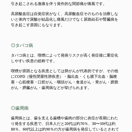
引き起こされる激痛を伴う発作的な関節痛が痛風です。
高尿酸血症は自覚症状がなく、高尿酸血症そのものを治療しな
いと体内で尿酸が結晶化し痛風だけでなく尿路結石や腎臓病を
引き起こす原因にもなります。
◎タバコ病
タバコ病とは、喫煙によって発病リスクが高く発症後に重症化
しやすい疾患の総称です。
喫煙が原因となる疾患としては肺がんが代表的ですが、その他
にCOPD（慢性閉塞性肺疾患）・脳出血・くも膜下出血・脳梗
塞・心筋梗塞・口腔がん・咽頭がん・食道がん・胃がん・膀胱
がん・膵臓がん・歯周病などが挙げられます。
◎歯周病
歯周病とは、歯を支える歯槽や歯肉の部分に炎症が長期にわた
り発生する疾患で、日本人だと20代は約70％、30〜50代は約
80％、60代以上は約90％の方が歯周病を発症しているとされて