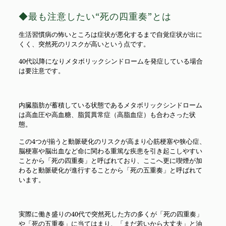
◆最も注意したい“死の四重奏”とは
生活習慣病の怖いところは症状が悪化するまで自覚症状が出に
くく、突然死のリスクが高いという点です。
40代以降になりメタボリックシンドロームを発症している場合
は要注意です。
内臓脂肪が蓄積している状態であるメタボリックシンドローム
は高血圧や高血糖、脂質異常症（高脂血症）も合わさった状
態。
この4つが揃うと動脈硬化のリスクが高まり心筋梗塞や狭心症、
脳梗塞や脳出血など命に関わる重篤な疾患を引き起こしやすい
ことから「死の四重奏」と呼ばれており、ここへ更に喫煙が加
わると動脈硬化が進行することから「死の五重奏」と呼ばれて
います。
実際に働き盛りの40代で突然死した方の多くが「死の四重奏」
や「死の五重奏」に当てはまり、「まだ若いから大丈夫」と油