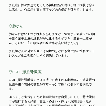
また進行性の疾患であるため初期段階で現れる軽い症状は徐々
に悪化し、心疾患や高血圧症などの合併症を引き起こします。
◎肺がん
肺がんにはいくつか種類がありますが、気管から気管支の内側
を覆う扁平上皮の細胞ががん化するタイプを「肺扁平上皮が
ん」といい、主に喫煙者の発症率が高い肺がんです。
また肺がんの発症原因には喫煙のほかにも食生活の乱れやスト
レスなど生活習慣が大きく関係しています。
◎CKD（慢性腎臓病）
CKD（慢性腎臓病）とは血液中に含まれる老廃物のろ過装置の
役割を担う腎臓の機能が何年もかけて徐々に低下する病気で
す。
ゆっくりと進行するため初期段階では自覚しにくく、腎機能低
下が進行すると頭痛・貧血・めまい・痺れ・意識障害・吐き
気・不整脈・視力低下といった尿毒症の症状や足のむくみなど