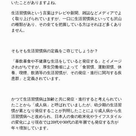
いたことがありますよね。
生活習慣病という言葉はテレビや新聞、雑誌などメディアでよ
く取り上げられていますが、一口に生活習慣病といっても沢山
の種類があり、その全てを把握している方はそれほど多くあり
ません。
そもそも生活習慣病の定義をご存じでしょうか？
「暴飲暴食や不健康な生活をしていると発症する」とイメージ
されがちですが、厚生労働省によって「食習慣、運動習慣、休
養、喫煙、飲酒等の生活習慣が、その発症・進行に関与する疾
患群」と定義されています。
かつて生活習慣病は加齢と共に発症・進行すると考えられてい
たことから「成人病」と呼ばれていましたが、幼少期の生活習
慣が素となり発症することが判明したことにより成人病から生
活習慣病へと改められ、日本人の食の欧米化やライフスタイル
の変化により現在では20代や30代の若年層でも発症する方が
年々増加しています。