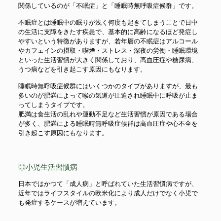
関係しているのが「不眠症」と「睡眠時無呼吸症候群」です。
不眠症とは睡眠中の眠りが浅く何度も起きてしまうことで日中
の生活に支障をきたす疾患で、基本的に高齢になるほど発症し
やすいという特徴がありますが、若年層の不眠症はアルコール
やカフェインの摂取・喫煙・ストレス・深夜の労働・睡眠環境
といった生活習慣が大きく関係しており、高血圧症や糖尿病、
うつ病などを引き起こす原因にもなります。
睡眠時無呼吸症候群にはいくつかのタイプがありますが、最も
多いのが肥満によって喉の気道が圧迫され睡眠中に呼吸が止ま
ってしまうタイプです。
肥満は食生活の乱れや運動不足など生活習慣が原因である場合
が多く、肥満による睡眠時無呼吸症候群は高血圧症や心不全を
引き起こす原因にもなります。
◎小児生活習慣病
日本ではかつて「成人病」と呼ばれていた生活習慣病ですが、
近年ではライフスタイルの欧米化により成人だけでなく小児で
も発症するケースが増えています。