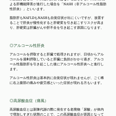
よる肝機能障害が進行した場合を「NASH（非アルコール性脂肪
性肝炎）」といいます。
脂肪肝もNAFLDもNASHも自覚症状が出にくいですが、放置す
ることで肝炎が慢性化すると肝硬変を引き起こすリスクが高ま
り、肝硬変は肝臓がんや肝不全を引き起こす原因になります、
◎アルコール性肝炎
アルコールを摂取すると肝臓で処理されますが、日頃からアル
コールを過剰摂取していると肝臓に負担がかかり過ぎ、アルコ
ール性脂肪肝を引き起こした後にアルコール性肝炎へと進行し
ます。
アルコール性肝炎は基本的に自覚症状が現れませんが、ごく稀
に右上腹部の痛みや疲労感といった症状が現れる方もいます。
◎高尿酸血症（痛風）
高尿酸血症とは新陳代謝の際に発生する老廃物「尿酸」が体内
で増加しすぎた状態のことで、この高尿酸血症が原因となって