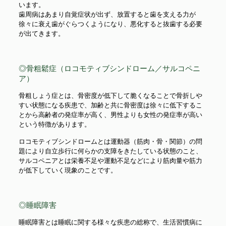
います。
歯周病はあまり自覚症状が出ず、放置すると歯を支える力が
徐々に衰え歯がぐらつくようになり、悪化すると抜歯する必要
が出てきます。
◎骨粗鬆症（ロコモティブシンドローム／サルコペニ
ア）
骨粗しょう症とは、骨密度が低下して脆くなることで骨折しや
すい状態になる疾患で、加齢と共に骨密度は徐々に低下するこ
とから高齢者の発症率が高く、男性よりも女性の発症率が高い
という特徴があります。
ロコモティブシンドロームとは運動器（筋肉・骨・関節）の問
題により自立歩行に何らかの支障をきたしている状態のこと、
サルコペニアとは栄養不足や運動不足などにより筋肉量や筋力
が低下していく現象のことです。
◎睡眠障害
睡眠障害とは睡眠に関する様々な疾患の総称で、生活習慣病に