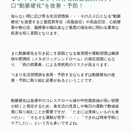
口“動脈硬化”を改善・予防！
知らない間に忍び寄る生活習慣病・・・その入り口となる“動脈
硬化”を放置すると脂質異常症（高脂血症）や高血圧症、心筋梗
塞や狭心症、脳梗塞や脳出血など最悪の場合命に関わる重篤な
疾患を招く原因となります。
また動脈硬化を引き起こす原因となる食習慣や運動習慣は糖尿
病や肥満症（メタボリックシンドローム）の発症原因にもな
り、「死の四重奏」による突然死のリスクが高まります。
つまり生活習慣病を改善・予防するならまずは動脈硬化の改
善・予防に取り組む必要があるということです。
動脈硬化は血液中のコレステロール値や中性脂肪値が高い状態
が続くと発症するため、食生活の見直しや毎日の運動で数値改
善に取り組むことが重要ですが、「たまには美味しいものも食
べたい」「そもそも運動が苦手・・・」「できれば簡単手軽に
ケアしたい」という方も多いですよね。