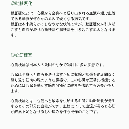
◎動脈硬化
動脈硬化とは、心臓から全身へと送り出される血液を運ぶ血管
である動脈が何らかの原因で硬くなる病気です。
動脈は本来柔らかくしなやかな状態ですが、動脈硬化を引き起
こすと血流が滞り心筋梗塞や脳梗塞を引き起こす原因となりま
す。
◎心筋梗塞
心筋梗塞は日本人の死因のなかで2番目に多い疾患です。
心臓は全身へと血液を送り出すために収縮と拡張を絶え間なく
繰り返す筋肉の塊のような臓器で、この心臓が正常に機能する
ためには心臓を動かす筋肉“心筋”に酸素を供給する必要があり
ます。
心筋梗塞とは、心筋へと酸素を供給する血管に動脈硬化が発生
するとその部分に血栓ができ、血栓によって血流が滞ると心筋
が酸素不足となり激しい痛みを伴う発作のことです。