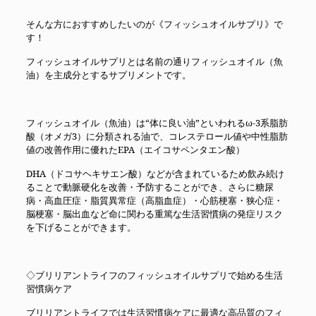
そんな方におすすめしたいのが《フィッシュオイルサプリ》で
す！
フィッシュオイルサプリとは名前の通りフィッシュオイル（魚
油）を主成分とするサプリメントです。
フィッシュオイル（魚油）は“体に良い油”といわれるω-3系脂肪
酸（オメガ3）に分類される油で、コレステロール値や中性脂肪
値の改善作用に優れたEPA（エイコサペンタエン酸）
DHA（ドコサヘキサエン酸）などが含まれているため飲み続け
ることで動脈硬化を改善・予防することができ、さらに糖尿
病・高血圧症・脂質異常症（高脂血症）・心筋梗塞・狭心症・
脳梗塞・脳出血など命に関わる重篤な生活習慣病の発症リスク
を下げることができます。
◇ブリリアントライフのフィッシュオイルサプリで始める生活
習慣病ケア
ブリリアントライフでは生活習慣病ケアに最適な高品質のフィ