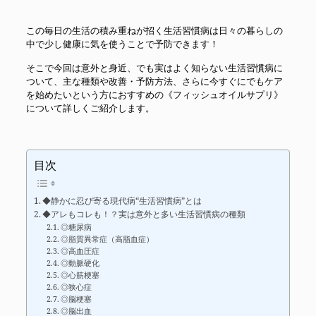
この毎日の生活の積み重ねが招く生活習慣病は日々の暮らしの
中で少し健康に気を使うことで予防できます！
そこで今回は意外と身近、でも実はよく知らない生活習慣病に
ついて、主な種類や改善・予防方法、さらに今すぐにでもケア
を始めたいという方におすすめの《フィッシュオイルサプリ》
について詳しくご紹介します。
目次
◆静かに忍び寄る現代病“生活習慣病”とは
◆アレもコレも！？実は意外と多い生活習慣病の種類
◎糖尿病
◎脂質異常症（高脂血症）
◎高血圧症
◎動脈硬化
◎心筋梗塞
◎狭心症
◎脳梗塞
◎脳出血