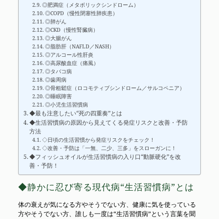
◎肥満症（メタボリックシンドローム）
◎COPD（慢性閉塞性肺疾患）
◎肺がん
◎CKD（慢性腎臓病）
◎大腸がん
◎脂肪肝（NAFLD／NASH）
◎アルコール性肝炎
◎高尿酸血症（痛風）
◎タバコ病
◎歯周病
◎骨粗鬆症（ロコモティブシンドローム／サルコペニア）
◎睡眠障害
◎小児生活習慣病
◆最も注意したい“死の四重奏”とは
◆生活習慣病の原因から見えてくる発症リスクと改善・予防
方法
◇日頃の生活習慣から発症リスクをチェック！
◇改善・予防は「一無、二少、三多」をスローガンに！
◆フィッシュオイルが生活習慣病の入り口“動脈硬化”を改
善・予防！
◆静かに忍び寄る現代病“生活習慣病”とは
体の衰えが気になる方やそうでない方、健康に気を使っている
方やそうでない方、誰しも一度は“生活習慣病”という言葉を聞