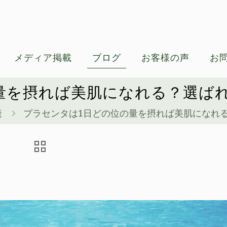
メディア掲載
ブログ
お客様の声
お
量を摂れば美肌になれる？選ば
能
プラセンタは1日どの位の量を摂れば美肌になれ