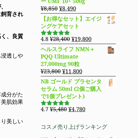
ー UMF 10+ 500g
た。
す。
格
価
が、
元
現
¥
8,850
¥
8,490
は
格
に飼育され
の
在
【お得なセット】エイジ
¥14,800
は
価
の
ングケアセット
で
¥11,980
格
価
し
で
高く、
良質
は
格
元
現
4.8
¥
28,400
¥
19,800
5段階で
た。
す。
¥8,850
は
の
在
4.83
の評
ヘルスライフ NMN＋
で
¥8,490
価
価
の
へ浸透しや
PQQ Ultimate
し
で
格
価
27,000mg 90粒
た。
す。
は
格
元
現
¥
23,800
¥
11,800
¥28,400
は
の
在
NB ゴールド プラセンタ
で
¥19,800
価
の
セラム 50ml (2個ご購入
し
で
格
価
容成分がた
で1個プレゼント)
た。
す。
は
格
て美肌効果
¥23,800
は
元
現
4.7
¥
5,480
¥
4,780
5段階で
で
¥11,800
の
在
4.69
の評
より美しい
し
で
価
価
の
コスメ売り上げランキング
た。
す。
格
価