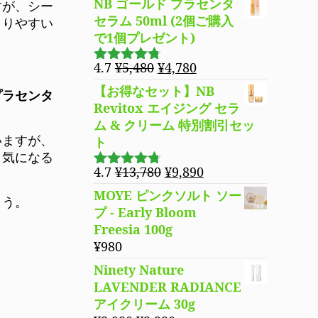
は
格
NB ゴールド プラセンタ
すが、シー
¥5,480
は
セラム 50ml (2個ご購入
こりやすい
で
¥4,780
で1個プレゼント)
し
で
元
現
4.7
¥
5,480
¥
4,780
た。
す。
5段階で
の
在
4.69
の評
【お得なセット】NB
プラセンタ
価
価
の
Revitox エイジング セラ
格
価
ム & クリーム 特別割引セッ
は
格
いますが、
ト
¥5,480
は
、気になる
で
¥4,780
元
現
4.7
¥
13,780
¥
9,890
5段階で
し
で
の
在
4.70
の評
MOYE ピンクソルト ソー
ょう。
た。
す。
価
価
の
プ - Early Bloom
格
価
Freesia 100g
は
格
¥
980
¥13,780
は
Ninety Nature
で
¥9,890
LAVENDER RADIANCE
し
で
アイクリーム 30g
た。
す。