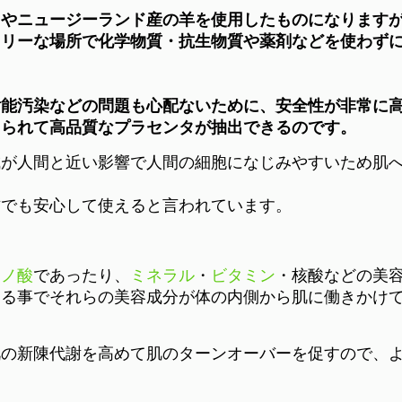
スや
ニュージーランド産の羊を使用したものになります
フリーな場所で
化学物質・抗生物質や薬剤などを使わず
射能汚染などの問題も心配ないために、
安全性が非常に
えられて
高品質なプラセンタが抽出できるのです。
成が人間と近い影響で人間の細胞になじみやすいため肌
方でも安心して使えると言われています。
ミノ酸
であったり、
ミネラル
・
ビタミン
・核酸などの美
する事でそれらの美容成分が体の内側から肌に働きかけ
肌の新陳代謝を高めて肌のターンオーバーを促すので、