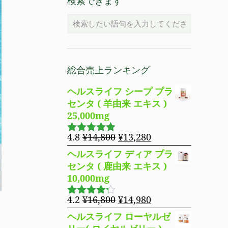
検索できます
総合売上ランキング
ヘルスライフ シープ プラ
センタ ( 羊由来 エキス )
25,000mg
元
現
4.8
¥
14,800
¥
13,280
5段階で
の
在
4.83
の評
ヘルスライフ ディア プラ
価
価
の
センタ ( 鹿由来 エキス )
格
価
10,000mg
は
格
¥14,800
は
元
現
4.2
¥
16,800
¥
14,980
5段階で
で
¥13,280
の
在
4.19
の評
ヘルスライフ ローヤルゼ
し
で
価
価
の