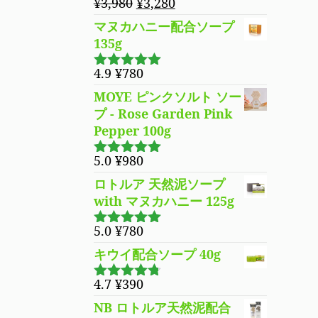
元
現
¥
3,980
¥
3,280
の
在
マヌカハニー配合ソープ
価
の
135g
格
価
は
格
4.9
¥
780
5段階で
¥3,980
は
4.94
の評価
MOYE ピンクソルト ソー
で
¥3,280
プ - Rose Garden Pink
し
で
Pepper 100g
た。
す。
5.0
¥
980
5段階で
5.00
の評価
ロトルア 天然泥ソープ
with マヌカハニー 125g
5.0
¥
780
5段階で
5.00
の評価
キウイ配合ソープ 40g
4.7
¥
390
5段階で
4.70
の評
NB ロトルア天然泥配合
価