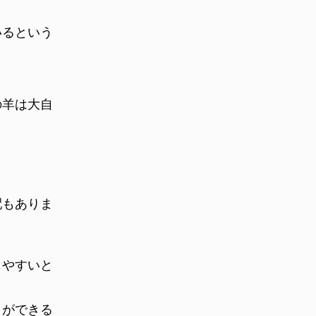
いるという
の羊は大自
配もありま
しやすいと
とができる