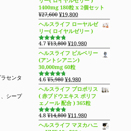
リー( ロイヤルゼリー )
た。
す。
格
価
1400mg 180粒 x 2個セット
は
格
元
現
¥
27,600
¥
19,800
¥16,800
は
の
在
ヘルスライフ ローヤルゼ
で
¥14,980
価
の
リー( ロイヤルゼリー )
し
で
格
価
た。
す。
は
格
元
現
4.7
¥
13,800
¥
10,980
5段階で
¥27,600
は
の
在
4.69
の評
ヘルスライフ ビルベリー
で
¥19,800
価
価
の
(アントシアニン)
し
で
格
価
30,000mg 60粒
た。
す。
は
格
プラセンタ
¥13,800
は
元
現
4.6
¥
5,980
¥
4,980
5段階で
で
¥10,980
の
在
4.63
の評
ヘルスライフ プロポリス
し
で
価
価
の
り、シープ
( 赤ブドウエキス ポリフ
た。
す。
格
価
ェノール 配合 ) 365粒
は
格
¥5,980
は
元
現
4.8
¥
14,800
¥
11,980
5段階で
で
¥4,980
の
在
4.76
の評
ヘルスライフ マヌカハニ
し
で
価
価
の