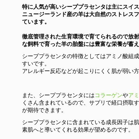
特に人気が高いシーププラセンタは主にスイ
ニュージーランド産の羊は大自然のストレス
ています。
徹底管理された生育環境で育てられるので
放
な飼料で育った羊の胎盤には豊富な栄養が蓄
シーププラセンタの特徴としてはアミノ酸組
すいです。
アレルギー反応などが起こりにくく肌が弱い
また、シーププラセンタには
コラーゲン
や
ア
くさん含まれているので、サプリで経口摂取
が期待できます。
シーププラセンタに含まれている成長因子は
素肌へと導いてくれる効果が望めるのです。