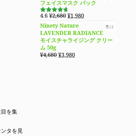
フェイスマスク パック
元
現
4.6
¥
2,680
¥
1,980
5段階で
の
在
4.60
の評
Ninety Nature
価
価
の
LAVENDER RADIANCE
格
価
モイスチャライジング クリー
は
格
ム 50g
¥2,680
は
元
現
¥
4,680
¥
3,980
で
¥1,980
の
在
し
で
価
の
た。
す。
格
価
は
格
¥4,680
は
で
¥3,980
し
で
注目を集
た。
す。
センタを見