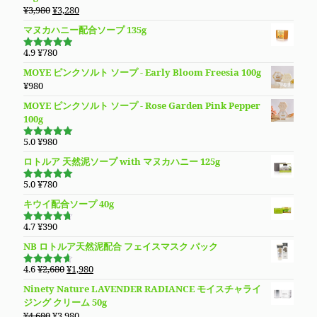
し
で
格
価
元
現
¥
3,980
¥
3,280
た。
す。
は
格
の
在
マヌカハニー配合ソープ 135g
¥13,780
は
価
の
で
¥9,890
格
価
4.9
¥
780
し
で
5段階で
は
格
4.94
の評
た。
す。
MOYE ピンクソルト ソープ - Early Bloom Freesia 100g
価
¥3,980
は
¥
980
で
¥3,280
し
で
MOYE ピンクソルト ソープ - Rose Garden Pink Pepper
た。
す。
100g
5.0
¥
980
5段階で
5.00
の評価
ロトルア 天然泥ソープ with マヌカハニー 125g
5.0
¥
780
5段階で
5.00
の評価
キウイ配合ソープ 40g
4.7
¥
390
5段階で
4.70
の評
NB ロトルア天然泥配合 フェイスマスク パック
価
元
現
4.6
¥
2,680
¥
1,980
5段階で
の
在
4.60
の評
Ninety Nature LAVENDER RADIANCE モイスチャライ
価
価
の
ジング クリーム 50g
格
価
元
現
¥
4,680
¥
3,980