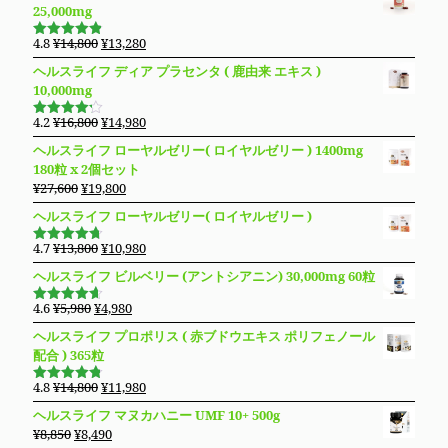
25,000mg
元
現
4.8
¥
14,800
¥
13,280
5段階で
の
在
4.83
の評
ヘルスライフ ディア プラセンタ ( 鹿由来 エキス )
価
価
の
10,000mg
格
価
は
格
元
現
4.2
¥
16,800
¥
14,980
5段階で
¥14,800
は
の
在
4.19
の評
ヘルスライフ ローヤルゼリー( ロイヤルゼリー ) 1400mg
価
で
¥13,280
価
の
180粒 x 2個セット
し
で
格
価
元
現
¥
27,600
¥
19,800
た。
す。
は
格
の
在
ヘルスライフ ローヤルゼリー( ロイヤルゼリー )
¥16,800
は
価
の
で
¥14,980
格
価
元
現
4.7
¥
13,800
¥
10,980
し
で
5段階で
は
格
の
在
4.69
の評
た。
す。
ヘルスライフ ビルベリー (アントシアニン) 30,000mg 60粒
価
¥27,600
は
価
の
で
¥19,800
格
価
元
現
4.6
¥
5,980
¥
4,980
5段階で
し
で
は
格
の
在
4.63
の評
ヘルスライフ プロポリス ( 赤ブドウエキス ポリフェノール
た。
す。
価
¥13,800
は
価
の
配合 ) 365粒
で
¥10,980
格
価
し
で
は
格
元
現
4.8
¥
14,800
¥
11,980
5段階で
た。
す。
¥5,980
は
の
在
4.76
の評
ヘルスライフ マヌカハニー UMF 10+ 500g
価
で
¥4,980
価
の
元
現
¥
8,850
¥
8,490
し
で
格
価