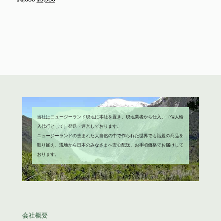
は
格
の
在
¥2,680
は
価
の
で
¥1,980
格
価
し
で
は
格
た。
す。
¥4,680
は
で
¥3,980
し
で
た。
す。
当社はニュージーランド現地に本社を置き、現地業者から仕入、（個人輸
入代行として）発送・運営しております。
ニュージーランドの恵まれた大自然の中で作られた世界でも話題の商品を
取り揃え、現地から日本のみなさまへ安心配送、お手頃価格でお届けして
おります。
会社概要