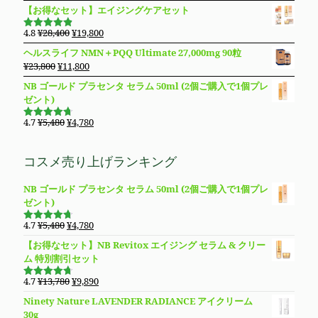
の
在
た。
す。
【お得なセット】エイジングケアセット
は
格
価
の
¥14,800
は
格
価
元
現
4.8
¥
28,400
¥
19,800
で
¥11,980
5段階で
は
格
の
在
4.83
の評
し
で
ヘルスライフ NMN＋PQQ Ultimate 27,000mg 90粒
価
¥8,850
は
価
の
た。
す。
元
現
¥
23,800
¥
11,800
で
¥8,490
格
価
の
在
し
で
NB ゴールド プラセンタ セラム 50ml (2個ご購入で1個プレ
は
格
価
の
た。
す。
ゼント)
¥28,400
は
格
価
で
¥19,800
は
格
元
現
4.7
¥
5,480
¥
4,780
し
で
5段階で
¥23,800
は
の
在
4.69
の評
た。
す。
価
で
¥11,800
価
の
コスメ売り上げランキング
し
で
格
価
た。
す。
は
格
NB ゴールド プラセンタ セラム 50ml (2個ご購入で1個プレ
¥5,480
は
ゼント)
で
¥4,780
し
で
元
現
4.7
¥
5,480
¥
4,780
た。
す。
5段階で
の
在
4.69
の評
【お得なセット】NB Revitox エイジング セラム & クリー
価
価
の
ム 特別割引セット
格
価
は
格
元
現
4.7
¥
13,780
¥
9,890
5段階で
¥5,480
は
の
在
4.70
の評
Ninety Nature LAVENDER RADIANCE アイクリーム
価
で
¥4,780
価
の
30g