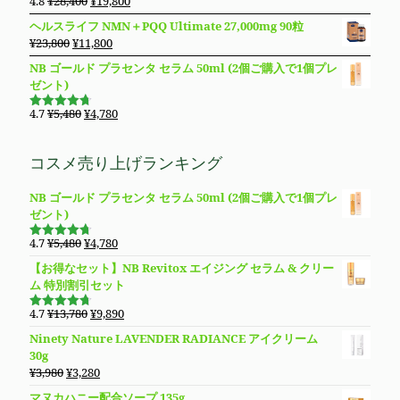
元
現
4.8
¥
28,400
¥
19,800
で
¥11,980
5段階で
は
格
の
在
4.83
の評
し
で
ヘルスライフ NMN＋PQQ Ultimate 27,000mg 90粒
価
¥8,850
は
価
の
た。
す。
元
現
¥
23,800
¥
11,800
で
¥8,490
格
価
の
在
し
で
NB ゴールド プラセンタ セラム 50ml (2個ご購入で1個プレ
は
格
価
の
た。
す。
ゼント)
¥28,400
は
格
価
で
¥19,800
は
格
元
現
4.7
¥
5,480
¥
4,780
し
で
5段階で
¥23,800
は
の
在
4.69
の評
た。
す。
価
で
¥11,800
価
の
コスメ売り上げランキング
し
で
格
価
た。
す。
は
格
NB ゴールド プラセンタ セラム 50ml (2個ご購入で1個プレ
¥5,480
は
ゼント)
で
¥4,780
し
で
元
現
4.7
¥
5,480
¥
4,780
た。
す。
5段階で
の
在
4.69
の評
【お得なセット】NB Revitox エイジング セラム & クリー
価
価
の
ム 特別割引セット
格
価
は
格
元
現
4.7
¥
13,780
¥
9,890
5段階で
¥5,480
は
の
在
4.70
の評
Ninety Nature LAVENDER RADIANCE アイクリーム
価
で
¥4,780
価
の
30g
し
で
格
価
元
現
¥
3,980
¥
3,280
た。
す。
は
格
の
在
マヌカハニー配合ソープ 135g
¥13,780
は