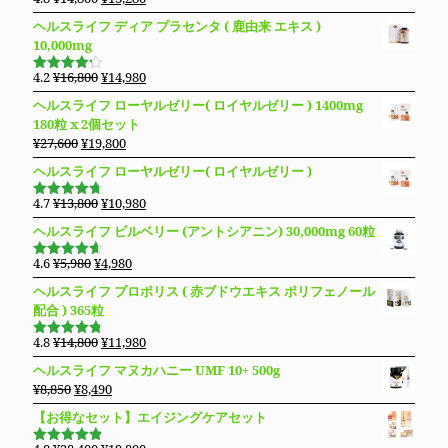
5段階で
の
在
4.83
の評
ヘルスライフ ディア プラセンタ ( 鹿由来 エキス )
価
価
の
10,000mg
格
価
は
格
元
現
4.2
¥
16,800
¥
14,980
5段階で
¥14,800
は
の
在
4.19
の評
ヘルスライフ ローヤルゼリー( ロイヤルゼリー ) 1400mg
価
で
¥13,280
価
の
180粒 x 2個セット
し
で
格
価
元
現
¥
27,600
¥
19,800
た。
す。
は
格
の
在
ヘルスライフ ローヤルゼリー( ロイヤルゼリー )
¥16,800
は
価
の
で
¥14,980
格
価
元
現
4.7
¥
13,800
¥
10,980
し
で
5段階で
は
格
の
在
4.69
の評
た。
す。
ヘルスライフ ビルベリー (アントシアニン) 30,000mg 60粒
価
¥27,600
は
価
の
で
¥19,800
格
価
元
現
4.6
¥
5,980
¥
4,980
5段階で
し
で
は
格
の
在
4.63
の評
ヘルスライフ プロポリス ( 赤ブドウエキス ポリフェノール
た。
す。
価
¥13,800
は
価
の
配合 ) 365粒
で
¥10,980
格
価
し
で
は
格
元
現
4.8
¥
14,800
¥
11,980
5段階で
た。
す。
¥5,980
は
の
在
4.76
の評
ヘルスライフ マヌカハニー UMF 10+ 500g
価
で
¥4,980
価
の
元
現
¥
8,850
¥
8,490
し
で
格
価
の
在
た。
す。
【お得なセット】エイジングケアセット
は
格
価
の
¥14,800
は
格
価