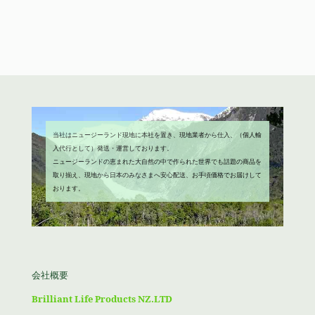
で
¥1,980
格
価
し
で
は
格
た。
す。
¥4,680
は
で
¥3,980
し
で
た。
す。
当社はニュージーランド現地に本社を置き、現地業者から仕入、（個人輸
入代行として）発送・運営しております。
ニュージーランドの恵まれた大自然の中で作られた世界でも話題の商品を
取り揃え、現地から日本のみなさまへ安心配送、お手頃価格でお届けして
おります。
会社概要
Brilliant Life Products NZ.LTD