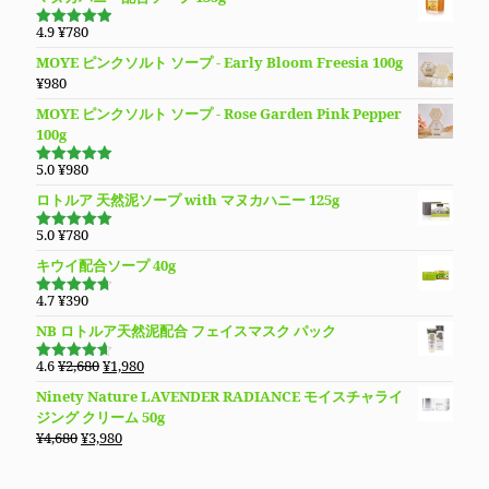
価
の
で
¥9,890
格
価
4.9
¥
780
し
で
5段階で
は
格
4.94
の評
た。
す。
MOYE ピンクソルト ソープ - Early Bloom Freesia 100g
価
¥3,980
は
¥
980
で
¥3,280
し
で
MOYE ピンクソルト ソープ - Rose Garden Pink Pepper
た。
す。
100g
5.0
¥
980
5段階で
5.00
の評価
ロトルア 天然泥ソープ with マヌカハニー 125g
5.0
¥
780
5段階で
5.00
の評価
キウイ配合ソープ 40g
4.7
¥
390
5段階で
4.70
の評
NB ロトルア天然泥配合 フェイスマスク パック
価
元
現
4.6
¥
2,680
¥
1,980
5段階で
の
在
4.60
の評
Ninety Nature LAVENDER RADIANCE モイスチャライ
価
価
の
ジング クリーム 50g
格
価
元
現
¥
4,680
¥
3,980
は
格
の
在
¥2,680
は
価
の