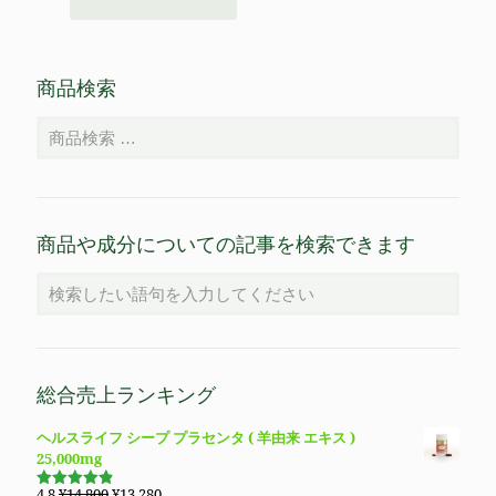
商品検索
商品や成分についての記事を検索できます
総合売上ランキング
ヘルスライフ シープ プラセンタ ( 羊由来 エキス )
25,000mg
元
現
4.8
¥
14,800
¥
13,280