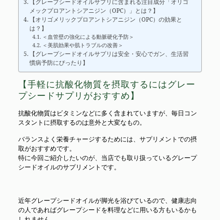
【グレープシードオイルサプリに含まれる注目成分「オリゴ
メックプロアントシアニジン（OPC）」とは？】
【オリゴメリックプロアントシアニジン（OPC）の効果と
は？】
＜血管壁の強化による動脈硬化予防＞
＜美肌効果や肌トラブルの改善＞
【グレープシードオイルサプリは安全・安心でガン、生活習
慣病予防にぴったり】
【手軽に抗酸化物質を摂取するにはグレー
プシードサプリがおすすめ】
抗酸化物質はビタミンなどに多く含まれていますが、毎日コン
スタントに摂取するのは意外と大変なもの。
バランスよく栄養チャージするためには、サプリメントでの摂
取がおすすめです。
特に今回ご紹介したいのが、当店でも取り扱っているグレープ
シードオイルのサプリメントです。
近年グレープシードオイルが脚光を浴びているので、健康志向
の人であればグレープシードを料理などに用いる方もいるかも
しれません。