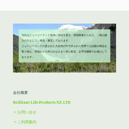
し
で
た。
す。
当社はニュージーランド現地に本社を置き、現地業者から仕入、（個人輸
入代行として）発送・運営しております。
ニュージーランドの恵まれた大自然の中で作られた世界でも話題の商品を
取り揃え、現地から日本のみなさまへ安心配送、お手頃価格でお届けして
おります。
会社概要
Brilliant Life Products NZ.LTD
⇒ お問い合せ
⇒ ご利用案内