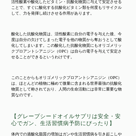
活性酸素や酸化したビタミン・抗酸化物質に与えて安定させる
ことで、すぐに酸化する抗酸化ビタミン類を何度もリサイクル
して、力を発揮し続けさせる作用があります。
酸化した抗酸化物質は、活性酸素に自分の電子を与えた後、今
度は自分の欠けてしまった電子を他の物質から奪おうとして酸
化してしまいます。この酸化した抗酸化物質にもオリゴメリッ
クプロアントシアニジン（OPC）は自らの電子を与えて安定さ
せることができるというわけです。
このことからもオリゴメリックプロアントシアニジン（OPC）
は、ほとんどの植物に極めて微量に含まれる世界最強の抗酸化
物質として称されており、人間の生命活動には非常に重要な物
質なのです。
【グレープシードオイルサプリは安全・安
心でガン、生活習慣病予防にぴったり】
体内での過酸化脂質の増加はガンや生活習慣病を引き起こしや