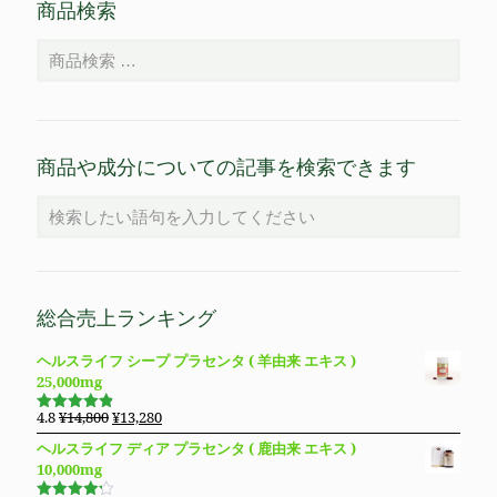
商品検索
商品や成分についての記事を検索できます
総合売上ランキング
ヘルスライフ シープ プラセンタ ( 羊由来 エキス )
25,000mg
元
現
4.8
¥
14,800
¥
13,280
5段階で
の
在
4.83
の評
ヘルスライフ ディア プラセンタ ( 鹿由来 エキス )
価
価
の
10,000mg
格
価