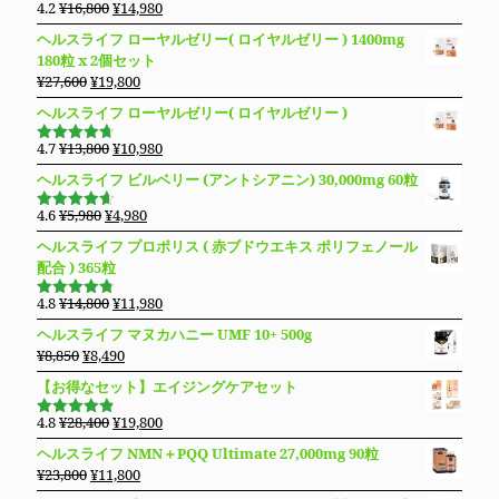
は
格
元
現
4.2
¥
16,800
¥
14,980
5段階で
¥14,800
は
の
在
4.19
の評
ヘルスライフ ローヤルゼリー( ロイヤルゼリー ) 1400mg
価
で
¥13,280
価
の
180粒 x 2個セット
し
で
格
価
元
現
¥
27,600
¥
19,800
た。
す。
は
格
の
在
ヘルスライフ ローヤルゼリー( ロイヤルゼリー )
¥16,800
は
価
の
で
¥14,980
格
価
元
現
4.7
¥
13,800
¥
10,980
し
で
5段階で
は
格
の
在
4.69
の評
た。
す。
ヘルスライフ ビルベリー (アントシアニン) 30,000mg 60粒
価
¥27,600
は
価
の
で
¥19,800
格
価
元
現
4.6
¥
5,980
¥
4,980
5段階で
し
で
は
格
の
在
4.63
の評
ヘルスライフ プロポリス ( 赤ブドウエキス ポリフェノール
た。
す。
価
¥13,800
は
価
の
配合 ) 365粒
で
¥10,980
格
価
し
で
は
格
元
現
4.8
¥
14,800
¥
11,980
5段階で
た。
す。
¥5,980
は
の
在
4.76
の評
ヘルスライフ マヌカハニー UMF 10+ 500g
価
で
¥4,980
価
の
元
現
¥
8,850
¥
8,490
し
で
格
価
の
在
た。
す。
【お得なセット】エイジングケアセット
は
格
価
の
¥14,800
は
格
価
元
現
4.8
¥
28,400
¥
19,800
で
¥11,980
5段階で
は
格
の
在
4.83
の評
し
で
ヘルスライフ NMN＋PQQ Ultimate 27,000mg 90粒
価
¥8,850
は
価
の
た。
す。
元
現
¥
23,800
¥
11,800
で
¥8,490
格
価
の
在