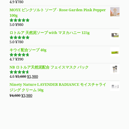
格
価
4.9
¥
780
5段階で
は
格
4.94
の評
MOYE ピンクソルト ソープ - Rose Garden Pink Pepper
価
¥3,980
は
100g
で
¥3,280
し
で
5.0
¥
980
5段階で
た。
す。
5.00
の評価
ロトルア 天然泥ソープ with マヌカハニー 125g
5.0
¥
780
5段階で
5.00
の評価
キウイ配合ソープ 40g
4.7
¥
390
5段階で
4.70
の評
NB ロトルア天然泥配合 フェイスマスク パック
価
元
現
4.6
¥
2,680
¥
1,980
5段階で
の
在
4.60
の評
Ninety Nature LAVENDER RADIANCE モイスチャライ
価
価
の
ジング クリーム 50g
格
価
元
現
¥
4,680
¥
3,980
は
格
の
在
¥2,680
は
価
の
で
¥1,980
格
価
し
で
は
格
た。
す。
¥4,680
は
で
¥3,980