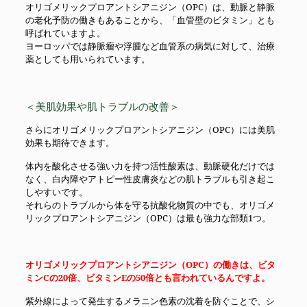
オリゴメリックプロアントシアニジン（OPC）は、動脈と静脈
の老化予防の働きもあることから、「血管壁のビタミン」とも
呼ばれていますよ。
ヨーロッパでは静脈瘤や浮腫など血管系の病気に対して、治療
薬としても用いられています。
＜美肌効果や肌トラブルの改善＞
さらにオリゴメリックプロアントシアニジン（OPC）には美肌
効果も期待できます。
体内を酸化させる強い力を持つ活性酸素は、動脈硬化だけでは
なく、白内障やアトピー性皮膚炎などの肌トラブルも引き起こ
しやすいです。
それらのトラブルから体を守る抗酸化物質の中でも、オリゴメ
リックプロアントシアニジン（OPC）は最も強力な部類1つ。
オリゴメリックプロアントシアニジン（OPC）の働きは、ビタ
ミンCの20倍、ビタミンEの50倍とも言われているんですよ。
紫外線によって発生するメラニン色素の沈着を防ぐことで、シ