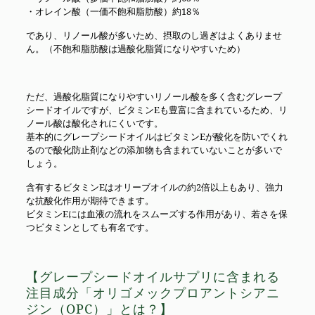
・オレイン酸（一価不飽和脂肪酸）約18％
であり、リノール酸が多いため、摂取のし過ぎはよくありませ
ん。（不飽和脂肪酸は過酸化脂質になりやすいため）
ただ、過酸化脂質になりやすいリノール酸を多く含むグレープ
シードオイルですが、ビタミンEも豊富に含まれているため、リ
ノール酸は酸化されにくいです。
基本的にグレープシードオイルはビタミンEが酸化を防いでくれ
るので酸化防止剤などの添加物も含まれていないことが多いで
しょう。
含有するビタミンEはオリーブオイルの約2倍以上もあり、強力
な抗酸化作用が期待できます。
ビタミンEには血液の流れをスムーズする作用があり、若さを保
つビタミンとしても有名です。
【グレープシードオイルサプリに含まれる
注目成分「オリゴメックプロアントシアニ
ジン（OPC）」とは？】