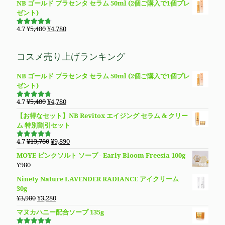
し
で
NB ゴールド プラセンタ セラム 50ml (2個ご購入で1個プレ
は
格
価
の
た。
す。
ゼント)
¥28,400
は
格
価
で
¥19,800
は
格
元
現
4.7
¥
5,480
¥
4,780
し
で
5段階で
¥23,800
は
の
在
4.69
の評
た。
す。
価
で
¥11,800
価
の
コスメ売り上げランキング
し
で
格
価
た。
す。
は
格
NB ゴールド プラセンタ セラム 50ml (2個ご購入で1個プレ
¥5,480
は
ゼント)
で
¥4,780
し
で
元
現
4.7
¥
5,480
¥
4,780
た。
す。
5段階で
の
在
4.69
の評
【お得なセット】NB Revitox エイジング セラム & クリー
価
価
の
ム 特別割引セット
格
価
は
格
元
現
4.7
¥
13,780
¥
9,890
5段階で
¥5,480
は
の
在
4.70
の評
MOYE ピンクソルト ソープ - Early Bloom Freesia 100g
価
で
¥4,780
価
の
¥
980
し
で
格
価
た。
す。
Ninety Nature LAVENDER RADIANCE アイクリーム
は
格
30g
¥13,780
は
元
現
¥
3,980
¥
3,280
で
¥9,890
の
在
し
で
マヌカハニー配合ソープ 135g
価
の
た。
す。