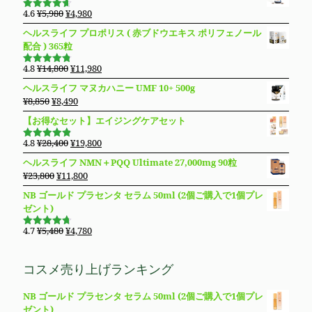
で
¥19,800
格
価
元
現
4.6
¥
5,980
¥
4,980
5段階で
し
で
は
格
の
在
4.63
の評
ヘルスライフ プロポリス ( 赤ブドウエキス ポリフェノール
た。
す。
価
¥13,800
は
価
の
配合 ) 365粒
で
¥10,980
格
価
し
で
は
格
元
現
4.8
¥
14,800
¥
11,980
5段階で
た。
す。
¥5,980
は
の
在
4.76
の評
ヘルスライフ マヌカハニー UMF 10+ 500g
価
で
¥4,980
価
の
元
現
¥
8,850
¥
8,490
し
で
格
価
の
在
た。
す。
【お得なセット】エイジングケアセット
は
格
価
の
¥14,800
は
格
価
元
現
4.8
¥
28,400
¥
19,800
で
¥11,980
5段階で
は
格
の
在
4.83
の評
し
で
ヘルスライフ NMN＋PQQ Ultimate 27,000mg 90粒
価
¥8,850
は
価
の
た。
す。
元
現
¥
23,800
¥
11,800
で
¥8,490
格
価
の
在
し
で
NB ゴールド プラセンタ セラム 50ml (2個ご購入で1個プレ
は
格
価
の
た。
す。
ゼント)
¥28,400
は
格
価
で
¥19,800
は
格
元
現
4.7
¥
5,480
¥
4,780
し
で
5段階で
¥23,800
は
の
在
4.69
の評
た。
す。
価
で
¥11,800
価
の
コスメ売り上げランキング
し
で
格
価
た。
す。
は
格
NB ゴールド プラセンタ セラム 50ml (2個ご購入で1個プレ
¥5,480
は
ゼント)
で
¥4,780