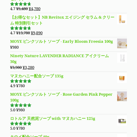
し
で
元
現
4.7
¥
5,480
¥
4,780
た。
す。
5段階で
の
在
4.69
の評
【お得なセット】NB Revitox エイジング セラム & クリー
価
価
の
ム 特別割引セット
格
価
は
格
元
現
4.7
¥
13,780
¥
9,890
5段階で
¥5,480
は
の
在
4.70
の評
MOYE ピンクソルト ソープ - Early Bloom Freesia 100g
価
で
¥4,780
価
の
¥
980
し
で
格
価
た。
す。
Ninety Nature LAVENDER RADIANCE アイクリーム
は
格
30g
¥13,780
は
元
現
¥
3,980
¥
3,280
で
¥9,890
の
在
し
で
マヌカハニー配合ソープ 135g
価
の
た。
す。
格
価
4.9
¥
780
5段階で
は
格
4.94
の評
MOYE ピンクソルト ソープ - Rose Garden Pink Pepper
価
¥3,980
は
100g
で
¥3,280
し
で
5.0
¥
980
5段階で
た。
す。
5.00
の評価
ロトルア 天然泥ソープ with マヌカハニー 125g
5.0
¥
780
5段階で
5.00
の評価
キウイ配合ソープ 40g