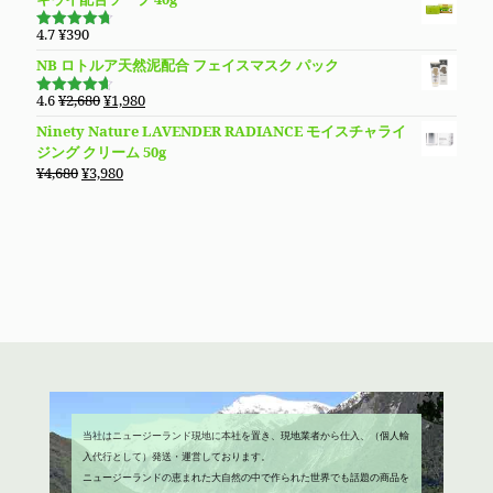
4.7
¥
390
5段階で
4.70
の評
NB ロトルア天然泥配合 フェイスマスク パック
価
元
現
4.6
¥
2,680
¥
1,980
5段階で
の
在
4.60
の評
Ninety Nature LAVENDER RADIANCE モイスチャライ
価
価
の
ジング クリーム 50g
格
価
元
現
¥
4,680
¥
3,980
は
格
の
在
¥2,680
は
価
の
で
¥1,980
格
価
し
で
は
格
た。
す。
¥4,680
は
で
¥3,980
し
で
た。
す。
当社はニュージーランド現地に本社を置き、現地業者から仕入、（個人輸
入代行として）発送・運営しております。
ニュージーランドの恵まれた大自然の中で作られた世界でも話題の商品を