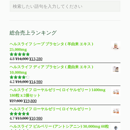
総合売上ランキング
ヘルスライフ シープ プラセンタ ( 羊由来 エキス )
25,000mg
元
現
4.8
¥
14,800
¥
13,280
5段階で
の
在
4.83
の評
ヘルスライフ ディア プラセンタ ( 鹿由来 エキス )
価
価
の
10,000mg
格
価
は
格
元
現
4.2
¥
16,800
¥
14,980
5段階で
¥14,800
は
の
在
4.19
の評
ヘルスライフ ローヤルゼリー( ロイヤルゼリー ) 1400mg
価
で
¥13,280
価
の
180粒 x 2個セット
し
で
格
価
元
現
¥
27,600
¥
19,800
た。
す。
は
格
の
在
ヘルスライフ ローヤルゼリー( ロイヤルゼリー )
¥16,800
は
価
の
で
¥14,980
格
価
元
現
4.7
¥
13,800
¥
10,980
し
で
5段階で
は
格
の
在
4.69
の評
た。
す。
ヘルスライフ ビルベリー (アントシアニン) 30,000mg 60粒
価
¥27,600
は
価
の