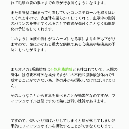
れて毛細血管の隅々まで血液が行き届くようになります。
また血管壁に固まって付着していたコレステロールを取り除い
てくれますので、赤血球を柔らかくしてくれて、血液中の脂質
のバランスを整えてくれることで血管が傷付くことなく動脈硬
化の予防もしてくれます。
このように血液の流れがスムーズになる事により血圧も下がり
ますので、命にかかわる重大な病気である心疾患や脳疾患の予
防にもつながります。
またオメガ3系脂肪酸は
不飽和脂肪酸
とも呼ばれていて、人間の
身体には必要不可欠な成分ですがこの不飽和脂肪酸は体内で生
成することができない為、体の外から摂取しなければいけませ
ん。
そのようなことから青魚を食べることが効果的なのですが、フ
ィッシュオイルは脂ですので熱には弱い性質があります。
ですので、焼いたり揚げたりしてしまうと脂が落ちてしまい効
果的にフィッシュオイルを摂取することができなくなります。