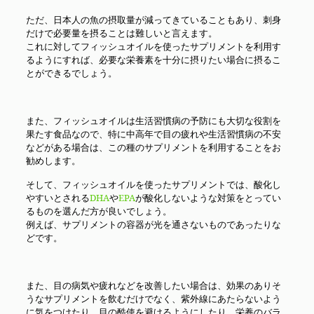
ただ、日本人の魚の摂取量が減ってきていることもあり、刺身
だけで必要量を摂ることは難しいと言えます。
これに対してフィッシュオイルを使ったサプリメントを利用す
るようにすれば、必要な栄養素を十分に摂りたい場合に摂るこ
とができるでしょう。
また、フィッシュオイルは生活習慣病の予防にも大切な役割を
果たす食品なので、特に中高年で目の疲れや生活習慣病の不安
などがある場合は、この種のサプリメントを利用することをお
勧めします。
そして、フィッシュオイルを使ったサプリメントでは、酸化し
やすいとされる
DHA
や
EPA
が酸化しないような対策をとってい
るものを選んだ方が良いでしょう。
例えば、サプリメントの容器が光を通さないものであったりな
どです。
また、目の病気や疲れなどを改善したい場合は、効果のありそ
うなサプリメントを飲むだけでなく、紫外線にあたらないよう
に気をつけたり、目の酷使を避けるようにしたり、栄養のバラ