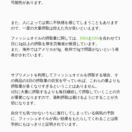
可能性があります。
また、人によっては胃に不快感を感じてしまうこともあります
ので、一度の大量摂取は控えた方が良いといえます。
フィッシュオイルの摂取量に関しては、
DHA
と
EPA
を合わせて1
日に1g以上の摂取を厚生労働省が推奨しています。
また、海外ではアメリカが3g、欧州で5gで問題がないという発
表がされています。
サプリメントを利用してフィッシュオイルを摂取する場合、そ
の商品の1日の摂取量の目安を守っていれば、これらの量よりも
摂取量が多くなりすぎるということはありません。
1日に大量に摂取するよりも毎日継続して摂取していくことの方
が重要になりますので、過剰摂取は避けるようにすることが大
切になります。
自分でも気づかないうちに進行してしまっている病気の予防
に、フィッシュオイルが高い効果をもたらしてくれることは医
学的にもはっきりと証明されています。