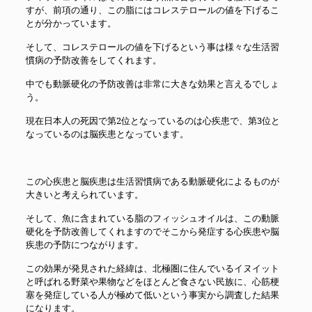
すが、前項の通り、この脂にはコレステロールの値を下げるこ
とが分かっています。
そして、コレステロールの値を下げるという事は様々な生活習
慣病の予防改善をしてくれます。
中でも動脈硬化の予防改善は非常に大きな効果と言えるでしょ
う。
現在日本人の死因で第2位となっているのは心疾患で、第3位と
なっているのは脳疾患となっています。
この心疾患と脳疾患は生活習慣病である動脈硬化によるものが
大きいと考えられています。
そして、魚に含まれている脂のフィッシュオイルは、この動脈
硬化を予防改善してくれますのでそこから発症する心疾患や脳
疾患の予防につながります。
この効果が発見された経緯は、北極圏に住んでいるイヌイット
と呼ばれる野菜や果物などをほとんど食さない民族に、心筋梗
塞を発症している人が極めて低いという事実から調査した結果
になります。