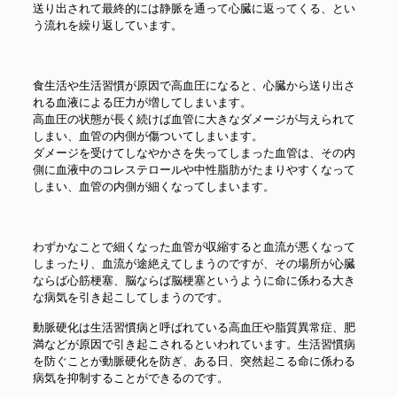
送り出されて最終的には静脈を通って心臓に返ってくる、とい
う流れを繰り返しています。
食生活や生活習慣が原因で高血圧になると、心臓から送り出さ
れる血液による圧力が増してしまいます。
高血圧の状態が長く続けば血管に大きなダメージが与えられて
しまい、血管の内側が傷ついてしまいます。
ダメージを受けてしなやかさを失ってしまった血管は、その内
側に血液中のコレステロールや中性脂肪がたまりやすくなって
しまい、血管の内側が細くなってしまいます。
わずかなことで細くなった血管が収縮すると血流が悪くなって
しまったり、血流が途絶えてしまうのですが、その場所が心臓
ならば心筋梗塞、脳ならば脳梗塞というように命に係わる大き
な病気を引き起こしてしまうのです。
動脈硬化は生活習慣病と呼ばれている高血圧や脂質異常症、肥
満などが原因で引き起こされるといわれています。生活習慣病
を防ぐことが動脈硬化を防ぎ、ある日、突然起こる命に係わる
病気を抑制することができるのです。