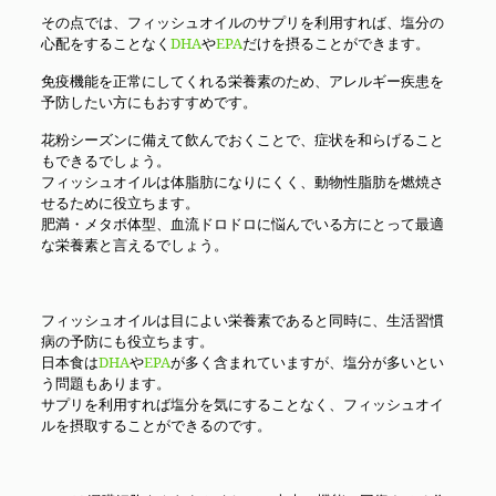
その点では、フィッシュオイルのサプリを利用すれば、塩分の
心配をすることなく
DHA
や
EPA
だけを摂ることができます。
免疫機能を正常にしてくれる栄養素のため、アレルギー疾患を
予防したい方にもおすすめです。
花粉シーズンに備えて飲んでおくことで、症状を和らげること
もできるでしょう。
フィッシュオイルは体脂肪になりにくく、動物性脂肪を燃焼さ
せるために役立ちます。
肥満・メタボ体型、血流ドロドロに悩んでいる方にとって最適
な栄養素と言えるでしょう。
フィッシュオイルは目によい栄養素であると同時に、生活習慣
病の予防にも役立ちます。
日本食は
DHA
や
EPA
が多く含まれていますが、塩分が多いとい
う問題もあります。
サプリを利用すれば塩分を気にすることなく、フィッシュオイ
ルを摂取することができるのです。