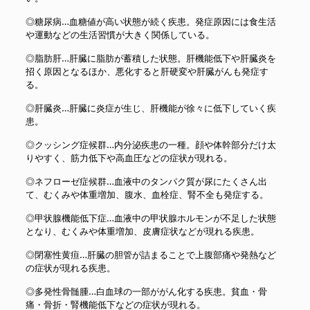
◎糖尿病…血糖値が高い状態が続く疾患。発症原因には食生活
や運動などの生活習慣が大きく関係している。
◎脂肪肝…肝臓に脂肪が蓄積した状態。肝機能低下や肝臓炎を
招く原因となるほか、悪化すると肝硬変や肝臓がんも発症す
る。
◎肝臓炎…肝臓に炎症が生じ、肝機能が徐々に低下していく疾
患。
◎クッシング症候群…内分泌疾患の一種。顔や体幹部分だけ太
りやすく、筋力低下や高血圧などの症状が現れる。
◎ネフローゼ症候群…血液中のタンパク質が尿にたくさん出
て、むくみや体重増加、腹水、血栓症、腎不全も発症する。
◎甲状腺機能低下症…血液中の甲状腺ホルモンが不足した状態
となり、むくみや体重増加、皮膚症状などが現れる疾患。
◎閉塞性黄疸…肝臓の胆管が詰まることで上腹部痛や発熱など
の症状が現れる疾患。
◎多発性骨髄腫…白血球の一部ががん化する疾患。貧血・骨
痛・骨折・腎機能低下などの症状が現れる。