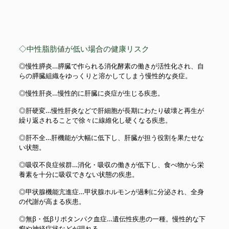
◇中性脂肪値が低い場合の健康リスク
◎慢性膵炎…膵臓で作られる消化酵素の働きが活性化され、自
らの膵臓組織をゆっくりと溶かしてしまう慢性的な炎症。
◎慢性肝炎…慢性的に肝臓に炎症が生じる疾患。
◎肝硬変…慢性肝炎などで肝細胞が長期にわたり破壊と再生が
繰り返されることで徐々に線維化し硬くなる疾患。
◎肝不全…肝機能が大幅に低下し、肝臓が担う役割を果たせな
い状態。
◎吸収不良症候群…消化・吸収の働きが低下し、食べ物から栄
養素を十分に吸収できない状態の疾患。
◎甲状腺機能亢進症…甲状腺ホルモンが過剰に分泌され、全身
の代謝が高まる疾患。
◎無β・低βリポタンパク血症…遺伝性疾患の一種。慢性的な下
痢や神経症状などが現れる。