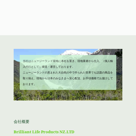
で
¥1,980
格
価
し
で
は
格
た。
す。
¥4,680
は
で
¥3,980
し
で
た。
す。
当社はニュージーランド現地に本社を置き、現地業者から仕入、（個人輸
入代行として）発送・運営しております。
ニュージーランドの恵まれた大自然の中で作られた世界でも話題の商品を
取り揃え、現地から日本のみなさまへ安心配送、お手頃価格でお届けして
おります。
会社概要
Brilliant Life Products NZ.LTD