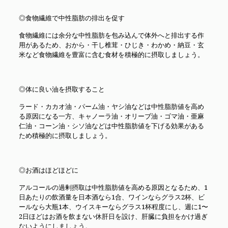
◎食物繊維で中性脂肪の排出を促す
食物繊維には余分な中性脂肪を包み込んで体外へと排出する作
用があるため、おから・干し椎茸・ひじき・わかめ・納豆・玄
米など食物繊維を豊富に含む食材を積極的に摂取しましょう。
◎体に良い油を摂取すること
ラード・カカオ油・パーム油・ヤシ油などは中性脂肪値を高め
る原因になる一方、キャノーラ油・オリーブ油・ゴマ油・亜麻
仁油・コーン油・シソ油などは中性脂肪値を下げる効果がある
ため積極的に摂取しましょう。
◎お酒はほどほどに
アルコールの過剰摂取は中性脂肪値を高める原因となるため、1
日あたりの飲酒量を日本酒なら1合、ワインならグラス2杯、ビ
ールなら大瓶1本、ウイスキーならグラス1杯程度にし、週に1〜
2日ほどはお酒を飲まない休肝日を設け、肝臓に負担をかけ過ぎ
ないようにしましょう。