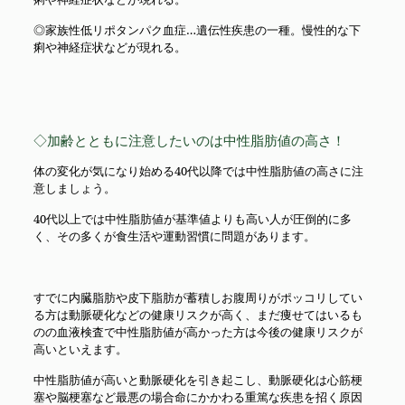
◎家族性低リポタンパク血症…遺伝性疾患の一種。慢性的な下
痢や神経症状などが現れる。
◇加齢とともに注意したいのは中性脂肪値の高さ！
体の変化が気になり始める40代以降では中性脂肪値の高さに注
意しましょう。
40代以上では中性脂肪値が基準値よりも高い人が圧倒的に多
く、その多くが食生活や運動習慣に問題があります。
すでに内臓脂肪や皮下脂肪が蓄積しお腹周りがポッコリしてい
る方は動脈硬化などの健康リスクが高く、まだ痩せてはいるも
のの血液検査で中性脂肪値が高かった方は今後の健康リスクが
高いといえます。
中性脂肪値が高いと動脈硬化を引き起こし、動脈硬化は心筋梗
塞や脳梗塞など最悪の場合命にかかわる重篤な疾患を招く原因