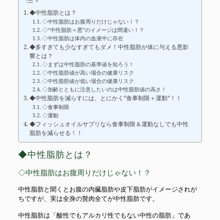
◆中性脂肪とは？
◇中性脂肪はお腹周りだけじゃない！？
◇“中性脂肪＝悪”のイメージは間違い！？
◇中性脂肪は体内の血液中に存在
◆多すぎても少なすぎてもダメ！中性脂肪が体に与える悪影
響とは？
◇まずは中性脂肪の基準値を知ろう！
◇中性脂肪値が高い場合の健康リスク
◇中性脂肪値が低い場合の健康リスク
◇加齢とともに注意したいのは中性脂肪値の高さ！
◆中性脂肪を減らすには、とにかく“食事制限＋運動”！！
◇食事制限
◇運動
◆フィッシュオイルサプリなら食事制限＆運動なしでも中性
脂肪を減らせる！！
◆中性脂肪とは？
◇中性脂肪はお腹周りだけじゃない！？
中性脂肪と聞くとお腹の内臓脂肪や皮下脂肪がイメージされが
ちですが、実は全身の贅肉全てが中性脂肪です。
中性脂肪は「酸性でもアルカリ性でもない中性の脂肪」であ