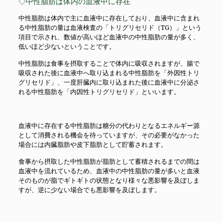
◇中性脂肪は体内の血液中に存在
中性脂肪は体内で主に血液中に存在しており、血液中に含まれ
る中性脂肪の量は血液検査の「トリグリセリド（TG）」という
項目で示され、数値が高いほど血液中の中性脂肪の量が多く、
低いほど少ないということです。
中性脂肪は食事を摂取することで体内に吸収されますが、腸で
吸収された後に血液中へ取り込まれる中性脂肪を「外因性トリ
グリセリド」、一度肝臓内に取り込まれた後に血液中に分泌さ
れる中性脂肪を「内因性トリグリセリド」といいます。
血液中に存在する中性脂肪は糖分の代わりとなるエネルギー源
として消費される機会を待っていますが、その必要がなかった
場合には内臓脂肪や皮下脂肪として貯蓄されます。
食事から摂取した中性脂肪が脂肪として蓄積されるまでの間は
血液中を流れているため、血液中の中性脂肪の量が多いと血液
そのものが脂でギトギトの状態となり様々な悪影響を及ぼしま
すが、逆に少ない場合でも悪影響を及ぼします。