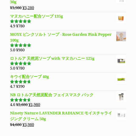
30g
¥13,780
は
元
現
¥
3,980
¥
3,280
で
¥9,890
の
在
し
で
マヌカハニー配合ソープ 135g
価
の
た。
す。
格
価
4.9
¥
780
5段階で
は
格
4.94
の評
MOYE ピンクソルト ソープ - Rose Garden Pink Pepper
価
¥3,980
は
100g
で
¥3,280
し
で
5.0
¥
980
5段階で
た。
す。
5.00
の評価
ロトルア 天然泥ソープ with マヌカハニー 125g
5.0
¥
780
5段階で
5.00
の評価
キウイ配合ソープ 40g
4.7
¥
390
5段階で
4.70
の評
NB ロトルア天然泥配合 フェイスマスク パック
価
元
現
4.6
¥
2,680
¥
1,980
5段階で
の
在
4.60
の評
Ninety Nature LAVENDER RADIANCE モイスチャライ
価
価
の
ジング クリーム 50g
格
価
元
現
¥
4,680
¥
3,980
は
格
の
在
¥2,680
は
価
の