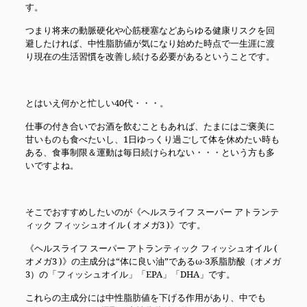
す。
つまり将来の動脈硬化や心筋梗塞などあらゆる健康リスクを回
避したければ、中性脂肪値が気になり始めた時点で一生涯に渡
り現在の生活習慣を改善し続ける必要があるということです。
とはいえ何かと忙しい40代・・・。
仕事の付き合いでお酒を飲むこともあれば、たまにはご褒美に
甘いものも食べたいし、1日ゆっくり過ごして体を休めたい時も
ある、食事制限＆運動は毎日続けられない・・・という方も多
いですよね。
そこでおすすめしたいのが《ヘルスライフ スーパー アトランテ
ィック フィッシュオイル ( オメガ3 )》です。
《ヘルスライフ スーパー アトランティック フィッシュオイル (
オメガ3 )》の主成分は“体に良い油”であるω-3系脂肪酸（オメガ
3）の「フィッシュオイル」「EPA」「DHA」です。
これらの主成分には中性脂肪値を下げる作用があり、中でも