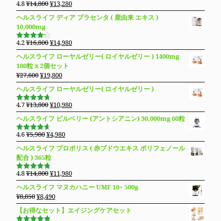
元
現
4.8
¥
14,800
¥
13,280
5段階で
の
在
4.83
の評
ヘルスライフ ディア プラセンタ ( 鹿由来 エキス )
価
価
の
10,000mg
格
価
は
格
元
現
4.2
¥
16,800
¥
14,980
5段階で
¥14,800
は
の
在
4.19
の評
ヘルスライフ ローヤルゼリー( ロイヤルゼリー ) 1400mg
価
で
¥13,280
価
の
180粒 x 2個セット
し
で
格
価
元
現
¥
27,600
¥
19,800
た。
す。
は
格
の
在
ヘルスライフ ローヤルゼリー( ロイヤルゼリー )
¥16,800
は
価
の
で
¥14,980
格
価
元
現
4.7
¥
13,800
¥
10,980
し
で
5段階で
は
格
の
在
4.69
の評
た。
す。
ヘルスライフ ビルベリー (アントシアニン) 30,000mg 60粒
価
¥27,600
は
価
の
で
¥19,800
格
価
元
現
4.6
¥
5,980
¥
4,980
5段階で
し
で
は
格
の
在
4.63
の評
ヘルスライフ プロポリス ( 赤ブドウエキス ポリフェノール
た。
す。
価
¥13,800
は
価
の
配合 ) 365粒
で
¥10,980
格
価
し
で
は
格
元
現
4.8
¥
14,800
¥
11,980
5段階で
た。
す。
¥5,980
は
の
在
4.76
の評
ヘルスライフ マヌカハニー UMF 10+ 500g
価
で
¥4,980
価
の
元
現
¥
8,850
¥
8,490
し
で
格
価
の
在
た。
す。
【お得なセット】エイジングケアセット
は
格
価
の
¥14,800
は