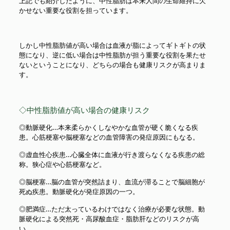
上記でも紹介したように、中性脂肪は本来人間の生命維持に欠
かせない重要な役割を担っています。
しかし中性脂肪値が高い場合は血液が脂によってギトギトの状
態になり、逆に低い場合は中性脂肪が担う重要な役割を果たせ
ないということになり、どちらの場合も健康リスクが高まりま
す。
◇中性脂肪値が高い場合の健康リスク
◎動脈硬化…本来柔らかくしなやかな血管が硬く脆くなる疾
患。心筋梗塞や脳梗塞などの血管障害の発症原因にもなる。
◎虚血性心疾患…心臓全体に血液が行き渡らなくなる疾患の総
称。狭心症や心筋梗塞など。
◎脳梗塞…脳の血管が突然詰まり、血流が滞ることで脳細胞が
死ぬ疾患。動脈硬化が発症原因の一つ。
◎肥満症…ただ太っているわけではなく治療が必要な状態。動
脈硬化による突然死・高尿酸血症・脂肪肝などのリスクが高
い。