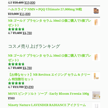
格
価
元
現
4.8
¥
28,400
¥
19,800
で
¥11,980
5段階で
は
格
の
在
4.83
の評
し
で
ヘルスライフ NMN＋PQQ Ultimate 27,000mg 90粒
価
¥8,850
は
価
の
た。
す。
元
現
¥
23,800
¥
11,800
で
¥8,490
格
価
の
在
し
で
NB ゴールド プラセンタ セラム 50ml (2個ご購入で1個プレ
は
格
価
の
た。
す。
ゼント)
¥28,400
は
格
価
で
¥19,800
は
格
元
現
4.7
¥
5,480
¥
4,780
し
で
5段階で
¥23,800
は
の
在
4.69
の評
た。
す。
価
で
¥11,800
価
の
コスメ売り上げランキング
し
で
格
価
た。
す。
は
格
NB ゴールド プラセンタ セラム 50ml (2個ご購入で1個プレ
¥5,480
は
ゼント)
で
¥4,780
し
で
元
現
4.7
¥
5,480
¥
4,780
た。
す。
5段階で
の
在
4.69
の評
【お得なセット】NB Revitox エイジング セラム & クリー
価
価
の
ム 特別割引セット
格
価
は
格
元
現
4.7
¥
13,780
¥
9,890
5段階で
¥5,480
は
の
在
4.70
の評
MOYE ピンクソルト ソープ - Early Bloom Freesia 100g
価
で
¥4,780
価
の
¥
980
し
で
格
価
た。
す。
Ninety Nature LAVENDER RADIANCE アイクリーム
は
格