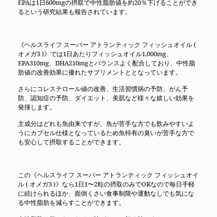
EPAは1日600mgの摂取で中性脂肪値を約20％下げることができ
るという研究結果も報告されています。
《ヘルスライフ スーパー アトランティック フィッシュオイル (
オメガ3 )》では1日あたりフィッシュオイル1,000mg、
EPA310mg、DHA210mgとバランスよく配合しており、中性脂
肪値の改善効果に優れたサプリメントととなっています。
さらにコレステロール値の改善、生活習慣病の予防、がん予
防、認知症の予防、ダイエット、美肌など様々な嬉しい効果を
発揮します。
主成分はどれも魚由来ですが、魚が苦手な方でも飲みやすいよ
うにカプセル仕様となっているため魚特有の臭いが苦手な方で
も安心して摂取することができます。
この《ヘルスライフ スーパー アトランティック フィッシュオイ
ル ( オメガ3 )》なら1日1〜2粒の摂取のみでOKなので毎日手軽
に続けられるほか、面倒くさい食事制限や運動なしでも気にな
る中性脂肪を減らすことができます。