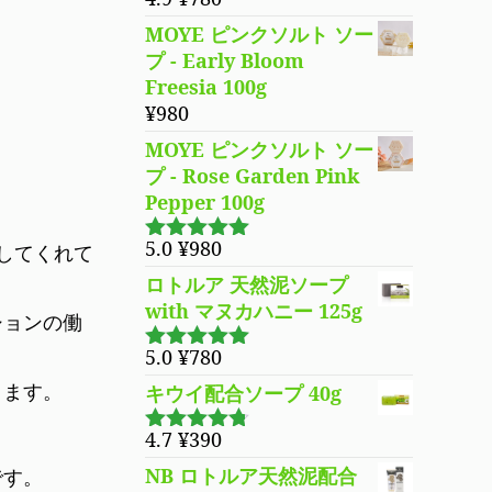
5段階で
¥3,980
は
4.94
の評価
MOYE ピンクソルト ソー
で
¥3,280
プ - Early Bloom
し
で
Freesia 100g
た。
す。
¥
980
MOYE ピンクソルト ソー
プ - Rose Garden Pink
Pepper 100g
5.0
¥
980
してくれて
5段階で
5.00
の評価
ロトルア 天然泥ソープ
with マヌカハニー 125g
ションの働
5.0
¥
780
5段階で
5.00
の評価
ります。
キウイ配合ソープ 40g
4.7
¥
390
5段階で
4.70
の評
NB ロトルア天然泥配合
です。
価