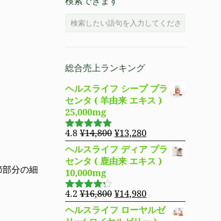
検索できます
総合売上ランキング
ヘルスライフ シープ プラ
センタ ( 羊由来 エキス )
25,000mg
元
現
4.8
¥
14,800
¥
13,280
5段階で
の
在
4.83
の評
ヘルスライフ ディア プラ
価
価
の
センタ ( 鹿由来 エキス )
格
価
節部分の細
10,000mg
は
格
¥14,800
は
元
現
4.2
¥
16,800
¥
14,980
5段階で
で
¥13,280
の
在
4.19
の評
ヘルスライフ ローヤルゼ
し
で
価
価
の