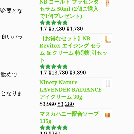
は
格
NB ゴールド プラセンタ
¥5,480
は
セラム 50ml (2個ご購入
が必要とな
で
¥4,780
で1個プレゼント)
し
で
元
現
4.7
¥
5,480
¥
4,780
た。
す。
5段階で
の
在
、良いバラ
4.69
の評
【お得なセット】NB
価
価
の
Revitox エイジング セラ
格
価
ム & クリーム 特別割引セッ
は
格
ト
¥5,480
は
で
¥4,780
元
現
4.7
¥
13,780
¥
9,890
お勧めで
5段階で
し
で
の
在
4.70
の評
Ninety Nature
た。
す。
価
価
の
LAVENDER RADIANCE
トとなりま
格
価
アイクリーム 30g
は
格
元
現
¥
3,980
¥
3,280
¥13,780
は
の
在
マヌカハニー配合ソープ
で
¥9,890
価
の
135g
し
で
格
価
た。
す。
は
格
4.9
¥
780