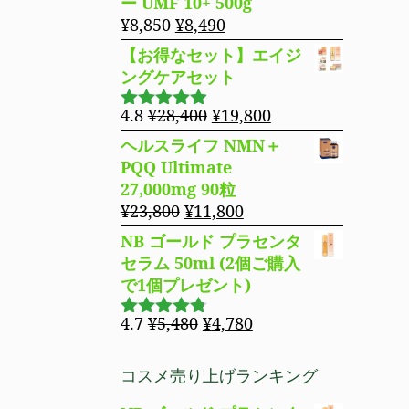
ー UMF 10+ 500g
た。
す。
格
価
元
現
¥
8,850
¥
8,490
は
格
の
在
【お得なセット】エイジ
¥14,800
は
価
の
ングケアセット
で
¥11,980
格
価
し
で
は
格
元
現
4.8
¥
28,400
¥
19,800
5段階で
た。
す。
¥8,850
は
の
在
4.83
の評
ヘルスライフ NMN＋
で
¥8,490
価
価
の
PQQ Ultimate
し
で
格
価
27,000mg 90粒
た。
す。
は
格
元
現
¥
23,800
¥
11,800
¥28,400
は
の
在
NB ゴールド プラセンタ
で
¥19,800
価
の
セラム 50ml (2個ご購入
し
で
格
価
で1個プレゼント)
た。
す。
は
格
¥23,800
は
元
現
4.7
¥
5,480
¥
4,780
5段階で
で
¥11,800
の
在
4.69
の評
し
で
価
価
の
コスメ売り上げランキング
た。
す。
格
価