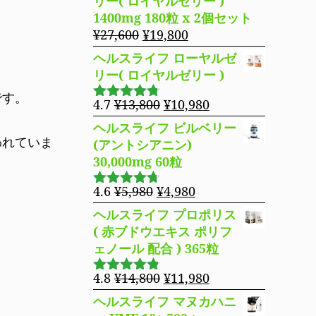
リー( ロイヤルゼリー )
た。
す。
格
価
1400mg 180粒 x 2個セット
は
格
元
現
¥
27,600
¥
19,800
¥16,800
は
の
在
ヘルスライフ ローヤルゼ
で
¥14,980
価
の
リー( ロイヤルゼリー )
し
で
格
価
た。
す。
です。
は
格
元
現
4.7
¥
13,800
¥
10,980
5段階で
¥27,600
は
の
在
4.69
の評
ヘルスライフ ビルベリー
で
¥19,800
価
価
の
われていま
(アントシアニン)
し
で
格
価
30,000mg 60粒
た。
す。
は
格
¥13,800
は
元
現
4.6
¥
5,980
¥
4,980
5段階で
で
¥10,980
の
在
4.63
の評
ヘルスライフ プロポリス
し
で
価
価
の
( 赤ブドウエキス ポリフ
た。
す。
格
価
ェノール 配合 ) 365粒
は
格
¥5,980
は
元
現
4.8
¥
14,800
¥
11,980
5段階で
で
¥4,980
の
在
4.76
の評
ヘルスライフ マヌカハニ
し
で
価
価
の