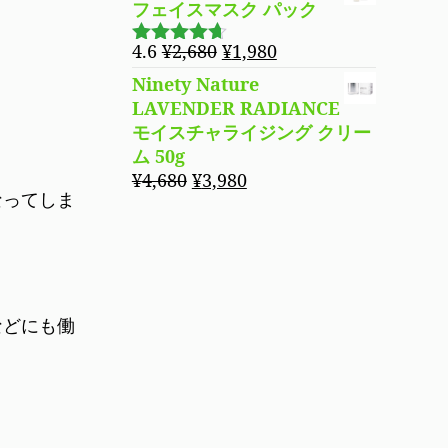
フェイスマスク パック
元
現
4.6
¥
2,680
¥
1,980
5段階で
の
在
4.60
の評
Ninety Nature
価
価
の
LAVENDER RADIANCE
格
価
モイスチャライジング クリー
は
格
ム 50g
¥2,680
は
元
現
¥
4,680
¥
3,980
で
¥1,980
なってしま
の
在
し
で
価
の
た。
す。
格
価
は
格
¥4,680
は
で
¥3,980
などにも働
し
で
た。
す。