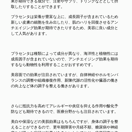
果が期待できる成分で、注射やサプリ、ドリンクなどとして摂
取したりすることができます。
プラセンタは栄養が豊富な上に、成長因子が含まれているため
新しい皮膚の細胞を生み出したり、肌のハリを回復させるアン
チエイジング効果が期待できたりするため、美容に良い成分と
して人気があります。
プラセンタは種類によって成分が異なり、海洋性と植物性には
成長因子が含まれていないので、アンチエイジング効果を期待
するなら動物性を利用することがおすすめです。
美容面での効果が注目されていますが、自律神経やホルモンバ
ランスの調整や組織修復作用、新陳代謝の活性化や臓器の働き
の向上など体の調子を整える働きがあります。
さらに抵抗力を高めてアレルギーや炎症を抑える作用や酸化予
防なども期待できるので、医療分野からも注目されています。
美白や保湿などの美肌効果はもちろんですが、身体の調子を整
えることができるので、更年期障害や月経不順、糖尿病や神経