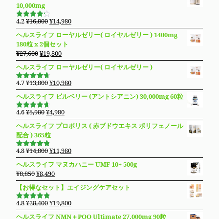
価
の
10,000mg
格
価
は
格
元
現
4.2
¥
16,800
¥
14,980
5段階で
¥14,800
は
の
在
4.19
の評
ヘルスライフ ローヤルゼリー( ロイヤルゼリー ) 1400mg
価
で
¥13,280
価
の
180粒 x 2個セット
し
で
格
価
元
現
¥
27,600
¥
19,800
た。
す。
は
格
の
在
ヘルスライフ ローヤルゼリー( ロイヤルゼリー )
¥16,800
は
価
の
で
¥14,980
格
価
元
現
4.7
¥
13,800
¥
10,980
し
で
5段階で
は
格
の
在
4.69
の評
た。
す。
ヘルスライフ ビルベリー (アントシアニン) 30,000mg 60粒
価
¥27,600
は
価
の
で
¥19,800
格
価
元
現
4.6
¥
5,980
¥
4,980
5段階で
し
で
は
格
の
在
4.63
の評
ヘルスライフ プロポリス ( 赤ブドウエキス ポリフェノール
た。
す。
価
¥13,800
は
価
の
配合 ) 365粒
で
¥10,980
格
価
し
で
は
格
元
現
4.8
¥
14,800
¥
11,980
5段階で
た。
す。
¥5,980
は
の
在
4.76
の評
ヘルスライフ マヌカハニー UMF 10+ 500g
価
で
¥4,980
価
の
元
現
¥
8,850
¥
8,490
し
で
格
価
の
在
た。
す。
【お得なセット】エイジングケアセット
は
格
価
の
¥14,800
は
格
価
元
現
4.8
¥
28,400
¥
19,800
で
¥11,980
5段階で
は
格
の
在
4.83
の評
し
で
ヘルスライフ NMN＋PQQ Ultimate 27,000mg 90粒
価