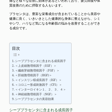
痛など様々な症状に効果があるといわれており、疲労回復や体
質改善のために摂取する人もいます。
プラセンタは、豊富な栄養成分が含まれていることから美容や
健康に良く、いきいきとした健康的な身体に整えながら、シミ
やシワ、ハリなど気になる年齢肌の悩みを改善することができ
る成分です。
目次
シーププラセンタに含まれる成長因子
＜上皮細胞増殖因子（EGF）＞
＜繊維芽細胞増殖因子（FGF）＞
＜肝細胞増殖因子（HGF)＞
＜インスリン様成長因子（IGF）＞
＜コロニー形成刺激因子（CFS）＞
＜インターロイキン１、２、３、４＞
＜神経細胞増殖因子（NGF）＞
シーププラセンタの美容効果
シーププラセンタに含まれる成長因子