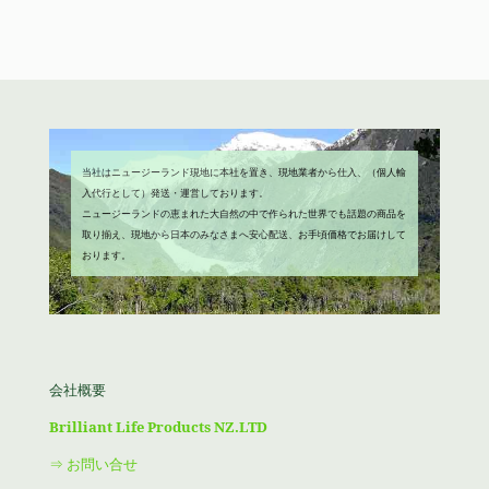
た。
す。
¥4,680
は
で
¥3,980
し
で
た。
す。
当社はニュージーランド現地に本社を置き、現地業者から仕入、（個人輸
入代行として）発送・運営しております。
ニュージーランドの恵まれた大自然の中で作られた世界でも話題の商品を
取り揃え、現地から日本のみなさまへ安心配送、お手頃価格でお届けして
おります。
会社概要
Brilliant Life Products NZ.LTD
⇒ お問い合せ