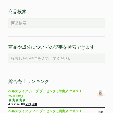
商品検索
商品や成分についての記事を検索できます
総合売上ランキング
ヘルスライフ シープ プラセンタ ( 羊由来 エキス )
25,000mg
元
現
4.8
¥
14,800
¥
13,280
5段階で
の
在
4.83
の評
ヘルスライフ ディア プラセンタ ( 鹿由来 エキス )
価