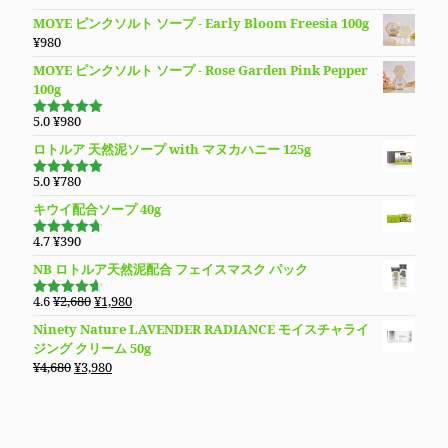
し
で
は
格
4.94
の評
た。
す。
MOYE ピンクソルト ソープ - Early Bloom Freesia 100g
価
¥3,980
は
¥
980
で
¥3,280
し
で
MOYE ピンクソルト ソープ - Rose Garden Pink Pepper
た。
す。
100g
5.0
¥
980
5段階で
5.00
の評価
ロトルア 天然泥ソープ with マヌカハニー 125g
5.0
¥
780
5段階で
5.00
の評価
キウイ配合ソープ 40g
4.7
¥
390
5段階で
4.70
の評
NB ロトルア天然泥配合 フェイスマスク パック
価
元
現
4.6
¥
2,680
¥
1,980
5段階で
の
在
4.60
の評
Ninety Nature LAVENDER RADIANCE モイスチャライ
価
価
の
ジング クリーム 50g
格
価
元
現
¥
4,680
¥
3,980
は
格
の
在
¥2,680
は
価
の
で
¥1,980
格
価
し
で
は
格