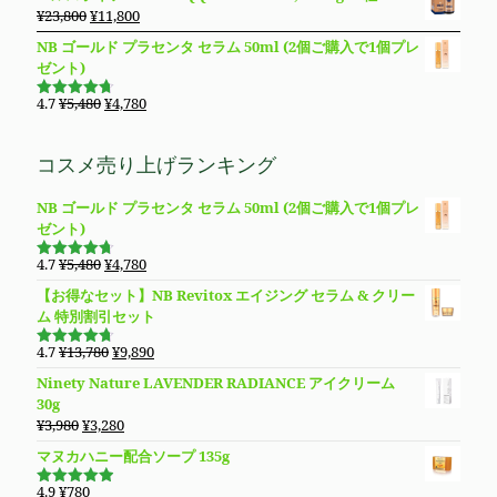
¥8,850
は
価
の
た。
す。
元
現
¥
23,800
¥
11,800
で
¥8,490
格
価
の
在
し
で
NB ゴールド プラセンタ セラム 50ml (2個ご購入で1個プレ
は
格
価
の
た。
す。
ゼント)
¥28,400
は
格
価
で
¥19,800
は
格
元
現
4.7
¥
5,480
¥
4,780
し
で
5段階で
¥23,800
は
の
在
4.69
の評
た。
す。
価
で
¥11,800
価
の
コスメ売り上げランキング
し
で
格
価
た。
す。
は
格
NB ゴールド プラセンタ セラム 50ml (2個ご購入で1個プレ
¥5,480
は
ゼント)
で
¥4,780
し
で
元
現
4.7
¥
5,480
¥
4,780
た。
す。
5段階で
の
在
4.69
の評
【お得なセット】NB Revitox エイジング セラム & クリー
価
価
の
ム 特別割引セット
格
価
は
格
元
現
4.7
¥
13,780
¥
9,890
5段階で
¥5,480
は
の
在
4.70
の評
Ninety Nature LAVENDER RADIANCE アイクリーム
価
で
¥4,780
価
の
30g
し
で
格
価
元
現
¥
3,980
¥
3,280
た。
す。
は
格
の
在
マヌカハニー配合ソープ 135g
¥13,780
は
価
の
で
¥9,890
格
価
4.9
¥
780
5段階で