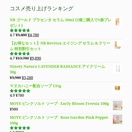
価
で
¥11,800
価
の
コスメ売り上げランキング
し
で
格
価
た。
す。
は
格
NB ゴールド プラセンタ セラム 50ml (2個ご購入で1個プレ
¥5,480
は
ゼント)
で
¥4,780
し
で
元
現
4.7
¥
5,480
¥
4,780
た。
す。
5段階で
の
在
4.69
の評
【お得なセット】NB Revitox エイジング セラム & クリー
価
価
の
ム 特別割引セット
格
価
は
格
元
現
4.7
¥
13,780
¥
9,890
5段階で
¥5,480
は
の
在
4.70
の評
Ninety Nature LAVENDER RADIANCE アイクリーム
価
で
¥4,780
価
の
30g
し
で
格
価
元
現
¥
3,980
¥
3,280
た。
す。
は
格
の
在
マヌカハニー配合ソープ 135g
¥13,780
は
価
の
で
¥9,890
格
価
4.9
¥
780
し
で
5段階で
は
格
4.94
の評
た。
す。
MOYE ピンクソルト ソープ - Early Bloom Freesia 100g
価
¥3,980
は
¥
980
で
¥3,280
し
で
MOYE ピンクソルト ソープ - Rose Garden Pink Pepper
た。
す。
100g