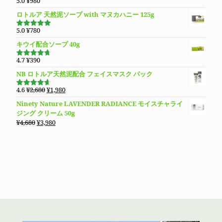
5.0
¥
980
5段階で
5.00
の評価
ロトルア 天然泥ソープ with マヌカハニー 125g
5.0
¥
780
5段階で
5.00
の評価
キウイ配合ソープ 40g
4.7
¥
390
5段階で
4.70
の評
NB ロトルア天然泥配合 フェイスマスク パック
価
元
現
4.6
¥
2,680
¥
1,980
5段階で
の
在
4.60
の評
Ninety Nature LAVENDER RADIANCE モイスチャライ
価
価
の
ジング クリーム 50g
格
価
元
現
¥
4,680
¥
3,980
は
格
の
在
¥2,680
は
価
の
で
¥1,980
格
価
し
で
は
格
た。
す。
¥4,680
は
で
¥3,980
し
で
た。
す。