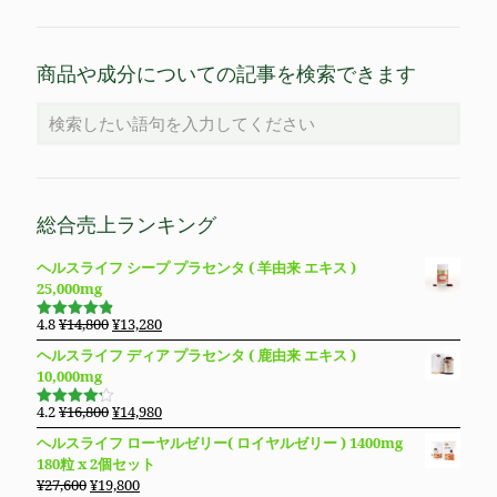
商品や成分についての記事を検索できます
総合売上ランキング
ヘルスライフ シープ プラセンタ ( 羊由来 エキス )
25,000mg
元
現
4.8
¥
14,800
¥
13,280
5段階で
の
在
4.83
の評
ヘルスライフ ディア プラセンタ ( 鹿由来 エキス )
価
価
の
10,000mg
格
価
は
格
元
現
4.2
¥
16,800
¥
14,980
5段階で
¥14,800
は
の
在
4.19
の評
ヘルスライフ ローヤルゼリー( ロイヤルゼリー ) 1400mg
価
で
¥13,280
価
の
180粒 x 2個セット
し
で
格
価
元
現
¥
27,600
¥
19,800
た。
す。
は
格