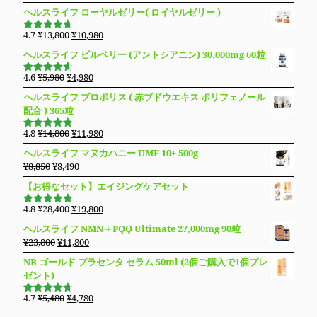
の
在
ヘルスライフ ローヤルゼリー( ロイヤルゼリー )
¥16,800
は
価
の
で
¥14,980
格
価
元
現
4.7
¥
13,800
¥
10,980
し
で
5段階で
は
格
の
在
4.69
の評
た。
す。
ヘルスライフ ビルベリー (アントシアニン) 30,000mg 60粒
価
¥27,600
は
価
の
で
¥19,800
格
価
元
現
4.6
¥
5,980
¥
4,980
5段階で
し
で
は
格
の
在
4.63
の評
ヘルスライフ プロポリス ( 赤ブドウエキス ポリフェノール
た。
す。
価
¥13,800
は
価
の
配合 ) 365粒
で
¥10,980
格
価
し
で
は
格
元
現
4.8
¥
14,800
¥
11,980
5段階で
た。
す。
¥5,980
は
の
在
4.76
の評
ヘルスライフ マヌカハニー UMF 10+ 500g
価
で
¥4,980
価
の
元
現
¥
8,850
¥
8,490
し
で
格
価
の
在
た。
す。
【お得なセット】エイジングケアセット
は
格
価
の
¥14,800
は
格
価
元
現
4.8
¥
28,400
¥
19,800
で
¥11,980
5段階で
は
格
の
在
4.83
の評
し
で
ヘルスライフ NMN＋PQQ Ultimate 27,000mg 90粒
価
¥8,850
は
価
の
た。
す。
元
現
¥
23,800
¥
11,800
で
¥8,490
格
価
の
在
し
で
NB ゴールド プラセンタ セラム 50ml (2個ご購入で1個プレ
は
格
価
の
た。
す。
ゼント)
¥28,400
は
格
価
で
¥19,800
は
格
元
現
4.7
¥
5,480
¥
4,780
し
で
5段階で
¥23,800
は
の
在
4.69
の評
た。
す。