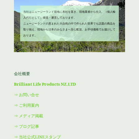
当社はニュージーランド現地に本社を置き、現地業者から仕入、（個人輸
入代行として）発送・運営しております。
ニュージーランドの恵まれた大自然の中で作られた世界でも話題の商品を
取り揃え、現地から日本のみなさまへ安心配送、お手頃価格でお届けして
おります。
会社概要
Brilliant Life Products NZ.LTD
⇒ お問い合せ
⇒ ご利用案内
⇒ メディア掲載
⇒ ブログ記事
⇒ 当社公式LINEスタンプ