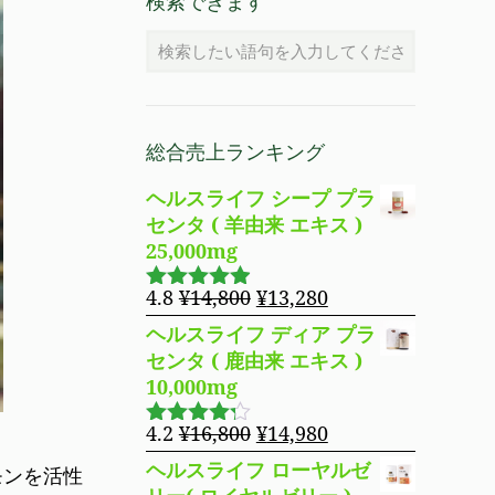
検索できます
総合売上ランキング
ヘルスライフ シープ プラ
センタ ( 羊由来 エキス )
25,000mg
元
現
4.8
¥
14,800
¥
13,280
5段階で
の
在
4.83
の評
ヘルスライフ ディア プラ
価
価
の
センタ ( 鹿由来 エキス )
格
価
10,000mg
は
格
¥14,800
は
元
現
4.2
¥
16,800
¥
14,980
5段階で
で
¥13,280
の
在
4.19
の評
ヘルスライフ ローヤルゼ
モンを活性
し
で
価
価
の