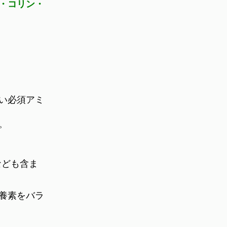
ン・コリン・
い必須アミ
。
なども含ま
養素をバラ