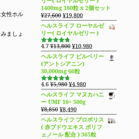
リー( ロイヤルゼリー )
た。
す。
格
価
1400mg 180粒 x 2個セット
は
格
は女性ホル
元
現
¥
27,600
¥
19,800
¥16,800
は
の
在
ヘルスライフ ローヤルゼ
で
¥14,980
価
の
リー( ロイヤルゼリー )
てみましょ
し
で
格
価
た。
す。
は
格
元
現
4.7
¥
13,800
¥
10,980
5段階で
¥27,600
は
の
在
4.69
の評
ヘルスライフ ビルベリー
で
¥19,800
価
価
の
(アントシアニン)
し
で
格
価
30,000mg 60粒
た。
す。
は
格
¥13,800
は
元
現
4.6
¥
5,980
¥
4,980
5段階で
で
¥10,980
の
在
4.63
の評
ヘルスライフ マヌカハニ
し
で
価
価
の
ー UMF 10+ 500g
た。
す。
格
価
元
現
¥
8,850
¥
8,490
は
格
の
在
ヘルスライフ プロポリス
¥5,980
は
価
の
( 赤ブドウエキス ポリフ
で
¥4,980
格
価
ェノール 配合 ) 365粒
し
で
は
格