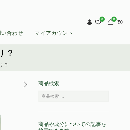
0
0
¥
0
問い合わせ
マイアカウント
り？
り？
商品検索
商品や成分についての記事を