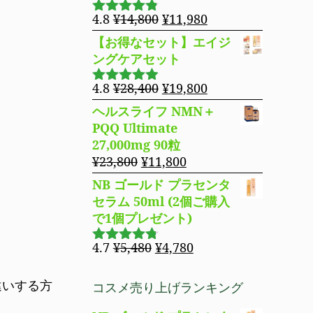
た。
す。
¥8,850
は
元
現
4.8
¥
14,800
¥
11,980
5段階で
で
¥8,490
の
在
4.76
の評
【お得なセット】エイジ
し
で
価
価
の
ングケアセット
た。
す。
格
価
は
格
元
現
4.8
¥
28,400
¥
19,800
5段階で
¥14,800
は
の
在
4.83
の評
ヘルスライフ NMN＋
で
¥11,980
価
価
の
PQQ Ultimate
し
で
格
価
27,000mg 90粒
た。
す。
は
格
元
現
¥
23,800
¥
11,800
¥28,400
は
の
在
NB ゴールド プラセンタ
で
¥19,800
価
の
セラム 50ml (2個ご購入
し
で
格
価
で1個プレゼント)
た。
す。
は
格
¥23,800
は
元
現
4.7
¥
5,480
¥
4,780
5段階で
で
¥11,800
の
在
4.69
の評
し
で
価
価
の
違いする方
コスメ売り上げランキング
た。
す。
格
価