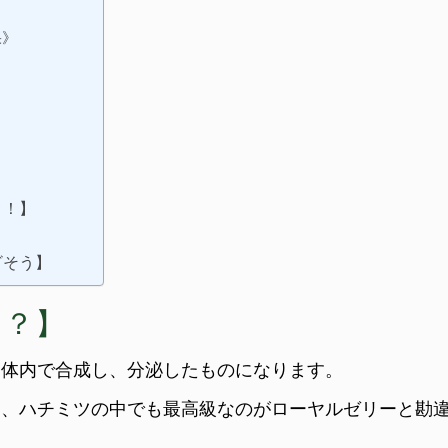
果》
》
？！】
ざそう】
に？】
て体内で合成し、分泌したものになります。
く、ハチミツの中でも最高級なのがローヤルゼリーと勘