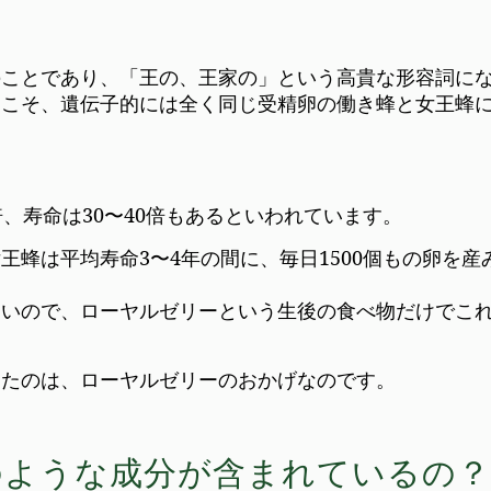
のことであり、「王の、王家の」という高貴な形容詞に
らこそ、遺伝子的には全く同じ受精卵の働き蜂と女王蜂
、寿命は30〜40倍もあるといわれています。
蜂は平均寿命3〜4年の間に、毎日1500個もの卵を産
ないので、ローヤルゼリーという生後の食べ物だけでこ
したのは、ローヤルゼリーのおかげなのです。
のような成分が含まれているの？