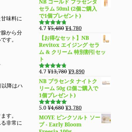
は
格
NB ゴールド プラセンタ
¥5,480
は
セラム 50ml (2個ご購入
で
¥4,780
で1個プレゼント)
た甘味料に
し
で
元
現
4.7
¥
5,480
¥
4,780
た。
す。
5段階で
ご腺から分
の
在
4.69
の評
【お得なセット】NB
いです。
価
価
の
Revitox エイジング セラ
格
価
ム & クリーム 特別割引セッ
は
格
ト
。
¥5,480
は
で
¥4,780
元
現
4.7
¥
13,780
¥
9,890
5段階で
し
で
の
在
4.70
の評
NB プラセンタ ナイトク
た。
す。
価
価
の
目以降はハ
リーム 50g (2個ご購入で
格
価
1個プレゼント)
は
格
¥13,780
は
元
現
5.0
¥
4,680
¥
3,780
5段階で
で
¥9,890
の
在
けます。
5.00
の評価
MOYE ピンクソルト ソー
し
で
価
の
れる非常に
プ - Early Bloom
た。
す。
格
価
Freesia 100g