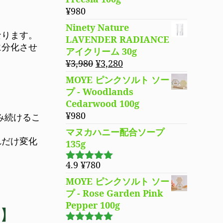
は
格
¥
980
¥4,680
は
Ninety Nature
で
¥3,780
なります。
LAVENDER RADIANCE
し
で
に分化させ
アイクリーム 30g
た。
す。
元
現
¥
3,980
¥
3,280
の
在
MOYE ピンクソルト ソー
価
の
プ - Woodlands
格
価
Cedarwood 100g
は
格
¥
980
み続けるこ
¥3,980
は
マヌカハニー配合ソープ
で
¥3,280
れだけ変化
135g
し
で
た。
す。
4.9
¥
780
5段階で
4.94
の評価
MOYE ピンクソルト ソー
プ - Rose Garden Pink
Pepper 100g
】