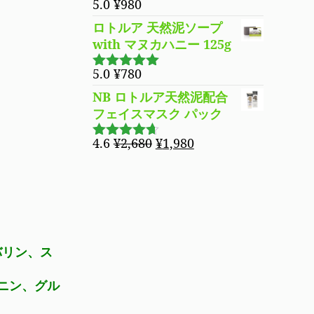
5.0
¥
980
5段階で
？
5.00
の評価
ロトルア 天然泥ソープ
with マヌカハニー 125g
5.0
¥
780
5段階で
5.00
の評価
NB ロトルア天然泥配合
フェイスマスク パック
元
現
4.6
¥
2,680
¥
1,980
5段階で
の
在
4.60
の評
価
価
の
格
価
は
格
¥2,680
は
で
¥1,980
バリン、ス
し
で
た。
す。
ニン、グル