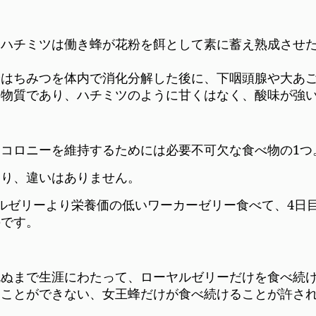
、ハチミツは働き蜂が花粉を餌として素に蓄え熟成させ
やはちみつを体内で消化分解した後に、下咽頭腺や大あ
の物質であり、ハチミツのように甘くはなく、酸味が強
コロニーを維持するためには必要不可欠な食べ物の1つ
あり、違いはありません。
ルゼリーより栄養価の低いワーカーゼリー食べて、4日
のです。
死ぬまで生涯にわたって、ローヤルゼリーだけを食べ続
ることができない、女王蜂だけが食べ続けることが許さ