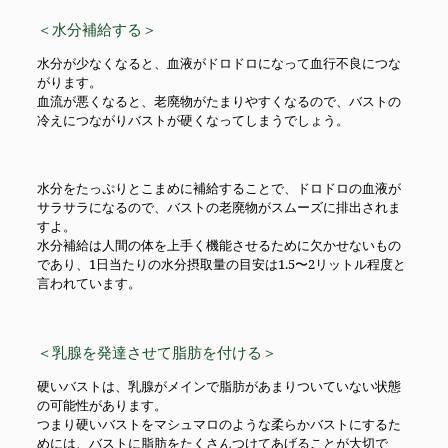
＜水分補給する＞
水分が少なくなると、血液がドロドロになって血行不良につな
がります。
血流が悪くなると、老廃物がたまりやすくなるので、バストの
冷えにつながりバストが硬くなってしまうでしょう。
水分をたっぷりとこまめに補給することで、ドロドロの血液が
サラサラになるので、バストの老廃物がスムーズに排出されま
すよ。
水分補給は人間の体を上手く機能させるために欠かせないもの
であり、1日当たりの水分摂取量の目安は1.5〜2リットル程度と
言われています。
＜乳腺を発達させて脂肪を付ける＞
硬いバストは、乳腺がメインで脂肪があまりついていない状態
の可能性があります。
つまり硬いバストをマシュマロのような柔らかバストにするた
めには、バストに脂肪をたくさんつけてあげることが大切で