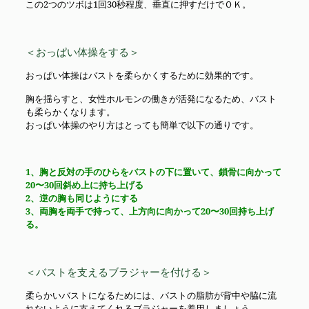
この2つのツボは1回30秒程度、垂直に押すだけでＯＫ。
＜おっぱい体操をする＞
おっぱい体操はバストを柔らかくするために効果的です。
胸を揺らすと、女性ホルモンの働きが活発になるため、バスト
も柔らかくなります。
おっぱい体操のやり方はとっても簡単で以下の通りです。
1、胸と反対の手のひらをバストの下に置いて、鎖骨に向かって
20〜30回斜め上に持ち上げる
2、逆の胸も同じようにする
3、両胸を両手で持って、上方向に向かって20〜30回持ち上げ
る。
＜バストを支えるブラジャーを付ける＞
柔らかいバストになるためには、バストの脂肪が背中や脇に流
れないように支えてくれるブラジャーを着用しましょう。