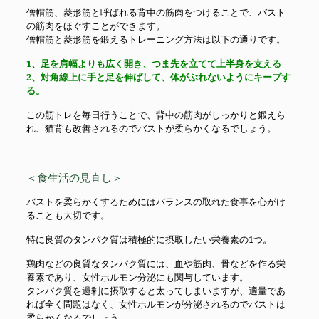
僧帽筋、菱形筋と呼ばれる背中の筋肉をつけることで、バスト
の筋肉をほぐすことができます。
僧帽筋と菱形筋を鍛えるトレーニング方法は以下の通りです。
1、足を肩幅よりも広く開き、つま先を立てて上半身を支える
2、対角線上に手と足を伸ばして、体がぶれないようにキープす
る。
この筋トレを毎日行うことで、背中の筋肉がしっかりと鍛えら
れ、猫背も改善されるのでバストが柔らかくなるでしょう。
＜食生活の見直し＞
バストを柔らかくするためにはバランスの取れた食事を心がけ
ることも大切です。
特に良質のタンパク質は積極的に摂取したい栄養素の1つ。
鶏肉などの良質なタンパク質には、血や筋肉、骨などを作る栄
養素であり、女性ホルモン分泌にも関与しています。
タンパク質を過剰に摂取すると太ってしまいますが、適量であ
れば全く問題はなく、女性ホルモンが分泌されるのでバストは
柔らかくなるでしょう。