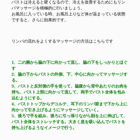
バストは冷えると硬くなるので、冷えを改善するためにもリン
パマッサージを積極的に行いましょう。
お風呂に入っている時、お風呂上りなど体が温まっている状態
ですると、さらに効果的です。
リンパの流れをよくするマッサージの方法はこちらです
1、二の腕から脇の下に向かって流し、脇の下をしっかりとほぐ
す
2、脇の下からバストの外側、下、中心に向かってマッサージす
る。
3、バストと反対側の手を使って、脇腹から背中あたりのお肉を
持ち、バスト上部に向かって流して、両手でバスト全体を包み
込むようにする。
4、バストトップからデコルテ、耳下のリンパ節まで下から上に
向かって引き上げるようにマッサージしていく。
5、後ろで手を組み、後ろに引っ張りながら顔を上に伸ばして、
バスト全体をストレッチする。大きく息を吸い込んでバストを
持ち上げるようなイメージで行う。