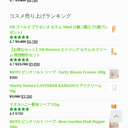
し
で
5段階で
¥23,800
は
の
在
4.69
の評
た。
す。
価
で
¥11,800
価
の
コスメ売り上げランキング
し
で
格
価
た。
す。
は
格
NB ゴールド プラセンタ セラム 50ml (2個ご購入で1個プレ
¥5,480
は
ゼント)
で
¥4,780
し
で
元
現
4.7
¥
5,480
¥
4,780
た。
す。
5段階で
の
在
4.69
の評
【お得なセット】NB Revitox エイジング セラム & クリー
価
価
の
ム 特別割引セット
格
価
は
格
元
現
4.7
¥
13,780
¥
9,890
5段階で
¥5,480
は
の
在
4.70
の評
MOYE ピンクソルト ソープ - Early Bloom Freesia 100g
価
で
¥4,780
価
の
¥
980
し
で
格
価
た。
す。
Ninety Nature LAVENDER RADIANCE アイクリーム
は
格
30g
¥13,780
は
元
現
¥
3,980
¥
3,280
で
¥9,890
の
在
し
で
マヌカハニー配合ソープ 135g
価
の
た。
す。
格
価
4.9
¥
780
5段階で
は
格
4.94
の評
MOYE ピンクソルト ソープ - Rose Garden Pink Pepper
価
¥3,980
は
100g