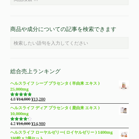
商品や成分についての記事を検索できます
総合売上ランキング
ヘルスライフ シープ プラセンタ ( 羊由来 エキス )
25,000mg
元
現
4.8
¥
14,800
¥
13,280
5段階で
の
在
4.83
の評
ヘルスライフ ディア プラセンタ ( 鹿由来 エキス )
価
価
の
10,000mg
格
価
は
格
元
現
4.2
¥
16,800
¥
14,980
5段階で
¥14,800
は
の
在
4.19
の評
ヘルスライフ ローヤルゼリー( ロイヤルゼリー ) 1400mg
価
で
¥13,280
価
の
180粒 x 2個セット