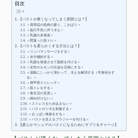
目次
【バストが硬くなってしまう原因とは？】
＜肩周辺の筋肉の凝り、こわばり＞
＜血行不良に伴う冷え＞
＜乳腺の未発達＞
＜間違った筋トレ＞
【バストを柔らかくする方法とは？】
＜リンパマッサージをする＞
＜水分補給する＞
＜乳腺を発達させて脂肪を付ける＞
＜女性ホルモンの分泌を活発にする＞
＜湯船にしっかり浸かって、冷えを解消する（半身浴をす
る）＞
＜肩甲骨ストレッチ＞
＜筋トレをする＞
＜食生活の見直し＞
＜締め付けない＞
＜ストレスをため込まない＞
＜バストのツボを刺激する＞
＜おっぱい体操をする＞
＜バストを支えるブラジャーを付ける＞
【柔らかマシュマロバストになるためにサプリをチャージ】