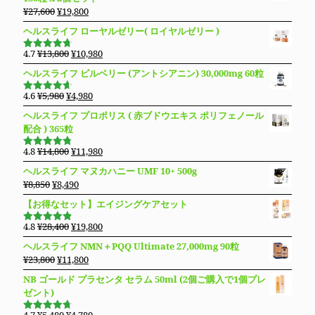
し
で
格
価
元
現
¥
27,600
¥
19,800
た。
す。
は
格
の
在
ヘルスライフ ローヤルゼリー( ロイヤルゼリー )
¥16,800
は
価
の
で
¥14,980
格
価
元
現
4.7
¥
13,800
¥
10,980
し
で
5段階で
は
格
の
在
4.69
の評
た。
す。
ヘルスライフ ビルベリー (アントシアニン) 30,000mg 60粒
価
¥27,600
は
価
の
で
¥19,800
格
価
元
現
4.6
¥
5,980
¥
4,980
5段階で
し
で
は
格
の
在
4.63
の評
ヘルスライフ プロポリス ( 赤ブドウエキス ポリフェノール
た。
す。
価
¥13,800
は
価
の
配合 ) 365粒
で
¥10,980
格
価
し
で
は
格
元
現
4.8
¥
14,800
¥
11,980
5段階で
た。
す。
¥5,980
は
の
在
4.76
の評
ヘルスライフ マヌカハニー UMF 10+ 500g
価
で
¥4,980
価
の
元
現
¥
8,850
¥
8,490
し
で
格
価
の
在
た。
す。
【お得なセット】エイジングケアセット
は
格
価
の
¥14,800
は
格
価
元
現
4.8
¥
28,400
¥
19,800
で
¥11,980
5段階で
は
格
の
在
4.83
の評
し
で
ヘルスライフ NMN＋PQQ Ultimate 27,000mg 90粒
価
¥8,850
は
価
の
た。
す。
元
現
¥
23,800
¥
11,800
で
¥8,490
格
価
の
在
し
で
NB ゴールド プラセンタ セラム 50ml (2個ご購入で1個プレ
は
格
価
の
た。
す。
ゼント)
¥28,400
は
格
価
で
¥19,800
は
格
元
現
4.7
¥
5,480
¥
4,780