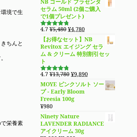
は
格
NB ゴールド プラセンタ
¥5,480
は
セラム 50ml (2個ご購入
な環境で生
で
¥4,780
で1個プレゼント)
し
で
元
現
4.7
¥
5,480
¥
4,780
た。
す。
5段階で
の
在
4.69
の評
【お得なセット】NB
価
、きちんと
価
の
Revitox エイジング セラ
格
価
ム & クリーム 特別割引セッ
す。
は
格
ト
¥5,480
は
で
¥4,780
元
現
4.7
¥
13,780
¥
9,890
5段階で
し
で
の
在
4.70
の評
MOYE ピンクソルト ソー
た。
す。
価
価
の
プ - Early Bloom
格
価
Freesia 100g
は
格
¥
980
¥13,780
は
Ninety Nature
で
¥9,890
ので栄養素
LAVENDER RADIANCE
し
で
アイクリーム 30g
た。
す。