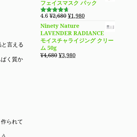
フェイスマスク パック
元
現
4.6
¥
2,680
¥
1,980
5段階で
の
在
4.60
の評
Ninety Nature
価
価
の
LAVENDER RADIANCE
格
価
モイスチャライジング クリー
品と言える
は
格
ム 50g
¥2,680
は
元
現
¥
4,680
¥
3,980
んぱく質か
で
¥1,980
の
在
し
で
価
の
た。
す。
格
価
は
格
¥4,680
は
で
¥3,980
し
で
た。
す。
ら作られて
ょう。