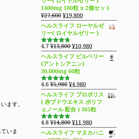
リー( ロイヤルゼリー )
た。
す。
格
価
1400mg 180粒 x 2個セット
は
格
元
現
¥
27,600
¥
19,800
¥16,800
は
の
在
ヘルスライフ ローヤルゼ
で
¥14,980
価
の
リー( ロイヤルゼリー )
し
で
格
価
た。
す。
は
格
元
現
4.7
¥
13,800
¥
10,980
5段階で
¥27,600
は
の
在
4.69
の評
ヘルスライフ ビルベリー
で
¥19,800
価
価
の
(アントシアニン)
し
で
格
価
30,000mg 60粒
た。
す。
は
格
¥13,800
は
元
現
4.6
¥
5,980
¥
4,980
5段階で
で
¥10,980
の
在
4.63
の評
ヘルスライフ プロポリス
し
で
価
価
の
( 赤ブドウエキス ポリフ
ています。
た。
す。
格
価
ェノール 配合 ) 365粒
は
格
¥5,980
は
元
現
4.8
¥
14,800
¥
11,980
5段階で
で
¥4,980
の
在
4.76
の評
れていま
ヘルスライフ マヌカハニ
し
で
価
価
の