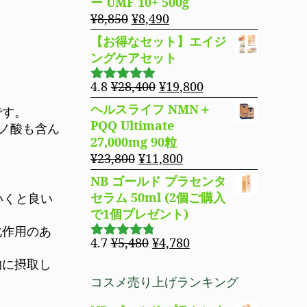
ー UMF 10+ 500g
た。
す。
格
価
元
現
¥
8,850
¥
8,490
は
格
の
在
【お得なセット】エイジ
¥14,800
は
価
の
ングケアセット
で
¥11,980
格
価
し
で
は
格
元
現
4.8
¥
28,400
¥
19,800
5段階で
た。
す。
¥8,850
は
の
在
4.83
の評
ヘルスライフ NMN＋
です。
で
¥8,490
価
価
の
PQQ Ultimate
ノ酸も含ん
し
で
格
価
27,000mg 90粒
た。
す。
は
格
元
現
¥
23,800
¥
11,800
¥28,400
は
の
在
NB ゴールド プラセンタ
で
¥19,800
価
の
セラム 50ml (2個ご購入
いくと良い
し
で
格
価
で1個プレゼント)
た。
す。
は
格
化作用のあ
¥23,800
は
元
現
4.7
¥
5,480
¥
4,780
5段階で
で
¥11,800
の
在
4.69
の評
的に摂取し
し
で
価
価
の
コスメ売り上げランキング
た。
す。
格
価