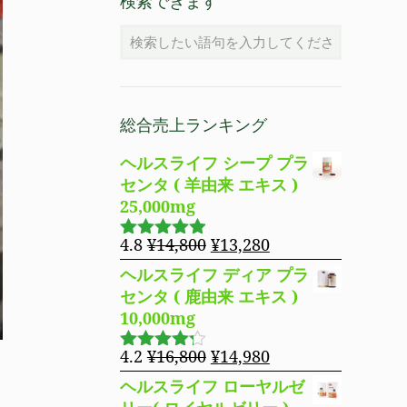
検索できます
総合売上ランキング
ヘルスライフ シープ プラ
センタ ( 羊由来 エキス )
25,000mg
元
現
4.8
¥
14,800
¥
13,280
5段階で
の
在
4.83
の評
ヘルスライフ ディア プラ
価
価
の
センタ ( 鹿由来 エキス )
格
価
10,000mg
は
格
¥14,800
は
元
現
4.2
¥
16,800
¥
14,980
5段階で
で
¥13,280
の
在
4.19
の評
ヘルスライフ ローヤルゼ
し
で
価
価
の