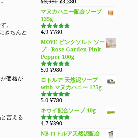
う。
元
現
¥
3,980
¥
3,280
の
在
マヌカハニー配合ソープ
価
の
135g
格
価
です。
は
格
4.9
¥
780
にきちんと
5段階で
¥3,980
は
4.94
の評価
MOYE ピンクソルト ソー
で
¥3,280
プ - Rose Garden Pink
し
で
Pepper 100g
た。
す。
5.0
¥
980
5段階で
5.00
の評価
方が価格が
ロトルア 天然泥ソープ
with マヌカハニー 125g
5.0
¥
780
5段階で
5.00
の評価
キウイ配合ソープ 40g
品と言える
4.7
¥
390
5段階で
4.70
の評
NB ロトルア天然泥配合
価