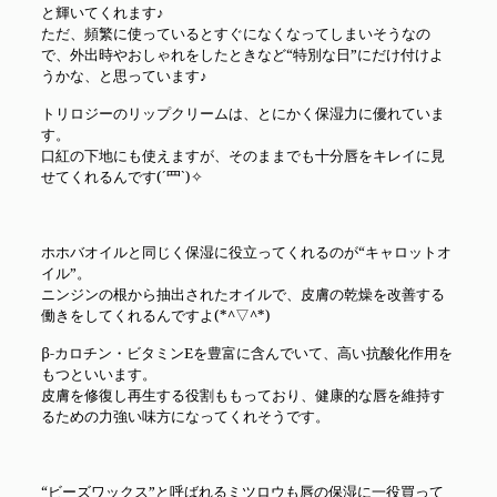
と輝いてくれます♪
ただ、頻繁に使っているとすぐになくなってしまいそうなの
で、外出時やおしゃれをしたときなど“特別な日”にだけ付けよ
うかな、と思っています♪
トリロジーのリップクリームは、とにかく保湿力に優れていま
す。
口紅の下地にも使えますが、そのままでも十分唇をキレイに見
せてくれるんです(´罒`)✧
ホホバオイルと同じく保湿に役立ってくれるのが“キャロットオ
イル”。
ニンジンの根から抽出されたオイルで、皮膚の乾燥を改善する
働きをしてくれるんですよ(*^▽^*)
β-カロチン・ビタミンEを豊富に含んでいて、高い抗酸化作用を
もつといいます。
皮膚を修復し再生する役割ももっており、健康的な唇を維持す
るための力強い味方になってくれそうです。
“ビーズワックス”と呼ばれるミツロウも唇の保湿に一役買って