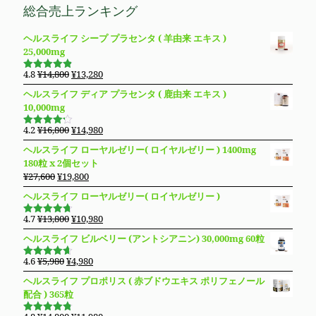
総合売上ランキング
ヘルスライフ シープ プラセンタ ( 羊由来 エキス )
25,000mg
元
現
4.8
¥
14,800
¥
13,280
5段階で
の
在
4.83
の評
ヘルスライフ ディア プラセンタ ( 鹿由来 エキス )
価
価
の
10,000mg
格
価
は
格
元
現
4.2
¥
16,800
¥
14,980
5段階で
¥14,800
は
の
在
4.19
の評
ヘルスライフ ローヤルゼリー( ロイヤルゼリー ) 1400mg
価
で
¥13,280
価
の
180粒 x 2個セット
し
で
格
価
元
現
¥
27,600
¥
19,800
た。
す。
は
格
の
在
ヘルスライフ ローヤルゼリー( ロイヤルゼリー )
¥16,800
は
価
の
で
¥14,980
格
価
元
現
4.7
¥
13,800
¥
10,980
し
で
5段階で
は
格
の
在
4.69
の評
た。
す。
ヘルスライフ ビルベリー (アントシアニン) 30,000mg 60粒
価
¥27,600
は
価
の
で
¥19,800
格
価
元
現
4.6
¥
5,980
¥
4,980
5段階で
し
で
は
格
の
在
4.63
の評
ヘルスライフ プロポリス ( 赤ブドウエキス ポリフェノール
た。
す。
価
¥13,800
は
価
の
配合 ) 365粒
で
¥10,980
格
価
し
で
は
格
元
現