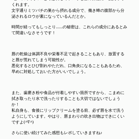
くれます。
文字通りミツバチの巣から摂れる成分で、働き蜂の腹部から分
泌されるロウが素になっているんだとか。
時間が経ってもしっとり……の秘密は、これらの成分にあるとみ
て間違いなさそうです！
唇の乾燥は体調不良や栄養不足で起きることもあり、放置する
と唇が荒れてしまう可能性が。
悪化するとひび割れやただれ、口角炎になることもあるため、
早めに対処しておいた方がいいでしょう。
また、歯磨き粉や食品が付着しやすい箇所ですから、こまめに
拭き取ったり水で洗ったりすることも大切ではないでしょう
か！
私自身も、食後にリップクリームを塗る前、必ず唇を水で洗う
ようにしています。やはり、唇まわりの吹き出物はできにくい
ですよ(^∇^)
さらに使い続けてみた感想もレポしていきますね♪