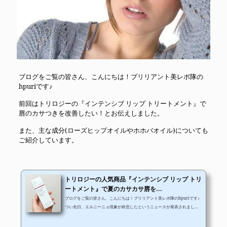
ブログをご覧の皆さん、こんにちは！ブリリアント美レポ隊の
hpuriです♪
前回はトリロジーの『インテンシブ リップ トリートメント』で
唇のカサつきを改善したい！とお伝えしました。
また、主な成分(ローズヒップオイルやホホバオイル)についても
ご紹介しています。
トリロジーの人気商品『インテンシブ リップ トリ
ートメント』で夏のカサカサ唇を...
ブログをご覧の皆さん、こんにちは！ブリリアント美レポ隊のhpuriです♪
つい先日、エルニーニョ現象が終息したというニュースが発表されました
ね！水温の変化のおかげで冷夏になるかと思いきや、徐々に夏らしい暑さ
になっていくといいます(^▽^;) 私は個人的に、冬の時期よりも夏の時期の