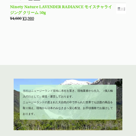
の
在
4.60
の評
Ninety Nature LAVENDER RADIANCE モイスチャライ
価
価
の
ジング クリーム 50g
格
価
元
現
¥
4,680
¥
3,980
は
格
の
在
¥2,680
は
価
の
で
¥1,980
格
価
し
で
は
格
た。
す。
¥4,680
は
で
¥3,980
し
で
た。
す。
当社はニュージーランド現地に本社を置き、現地業者から仕入、（個人輸
入代行として）発送・運営しております。
ニュージーランドの恵まれた大自然の中で作られた世界でも話題の商品を
取り揃え、現地から日本のみなさまへ安心配送、お手頃価格でお届けして
おります。