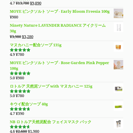
は
格
元
現
4.7
¥
13,780
¥
9,890
5段階で
¥5,480
は
の
在
4.70
の評
MOYE ピンクソルト ソープ - Early Bloom Freesia 100g
価
で
¥4,780
価
の
¥
980
し
で
格
価
た。
す。
Ninety Nature LAVENDER RADIANCE アイクリーム
は
格
30g
¥13,780
は
元
現
¥
3,980
¥
3,280
で
¥9,890
の
在
し
で
マヌカハニー配合ソープ 135g
価
の
た。
す。
格
価
4.9
¥
780
5段階で
は
格
4.94
の評
MOYE ピンクソルト ソープ - Rose Garden Pink Pepper
価
¥3,980
は
100g
で
¥3,280
し
で
5.0
¥
980
5段階で
た。
す。
5.00
の評価
ロトルア 天然泥ソープ with マヌカハニー 125g
5.0
¥
780
5段階で
5.00
の評価
キウイ配合ソープ 40g
4.7
¥
390
5段階で
4.70
の評
NB ロトルア天然泥配合 フェイスマスク パック
価
元
現
4.6
¥
2,680
¥
1,980
5段階で