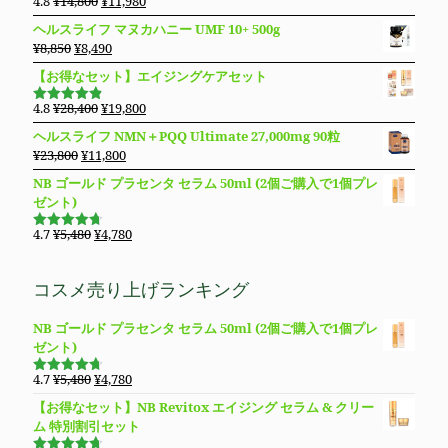
4.8
¥
14,800
¥
11,980
5段階で
た。
す。
¥5,980
は
の
在
4.76
の評
ヘルスライフ マヌカハニー UMF 10+ 500g
価
で
¥4,980
価
の
元
現
¥
8,850
¥
8,490
し
で
格
価
の
在
た。
す。
【お得なセット】エイジングケアセット
は
格
価
の
¥14,800
は
格
価
元
現
4.8
¥
28,400
¥
19,800
で
¥11,980
5段階で
は
格
の
在
4.83
の評
し
で
ヘルスライフ NMN＋PQQ Ultimate 27,000mg 90粒
価
¥8,850
は
価
の
た。
す。
元
現
¥
23,800
¥
11,800
で
¥8,490
格
価
の
在
し
で
NB ゴールド プラセンタ セラム 50ml (2個ご購入で1個プレ
は
格
価
の
た。
す。
ゼント)
¥28,400
は
格
価
で
¥19,800
は
格
元
現
4.7
¥
5,480
¥
4,780
し
で
5段階で
¥23,800
は
の
在
4.69
の評
た。
す。
価
で
¥11,800
価
の
コスメ売り上げランキング
し
で
格
価
た。
す。
は
格
NB ゴールド プラセンタ セラム 50ml (2個ご購入で1個プレ
¥5,480
は
ゼント)
で
¥4,780
し
で
元
現
4.7
¥
5,480
¥
4,780
た。
す。
5段階で
の
在
4.69
の評
【お得なセット】NB Revitox エイジング セラム & クリー
価
価
の
ム 特別割引セット
格
価