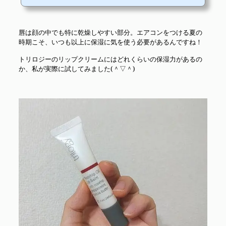
ほうが肌トラブルに悩むことが多いのです。例えば、汗によるメイク崩れ
もそうですし、顔のテカリや毛穴の開きが気になりがち……。そしてもう一
つが“唇のカサつき”です。唇の乾燥というと、寒〜い冬の季節のイメージ
唇は顔の中でも特に乾燥しやすい部分。エアコンをつける夏の
がありますが、私の場合はむし...
時期こそ、いつも以上に保湿に気を使う必要があるんですね！
トリロジーのリップクリームにはどれくらいの保湿力があるの
か、私が実際に試してみました(＾▽＾)