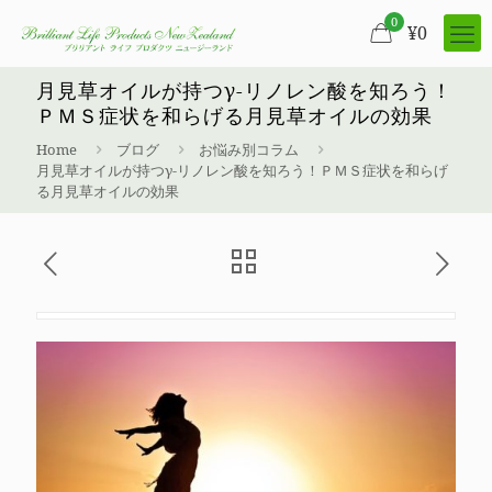
0
¥
0
月見草オイルが持つγ-リノレン酸を知ろう！
ＰＭＳ症状を和らげる月見草オイルの効果
Home
ブログ
お悩み別コラム
月見草オイルが持つγ-リノレン酸を知ろう！ＰＭＳ症状を和らげ
る月見草オイルの効果