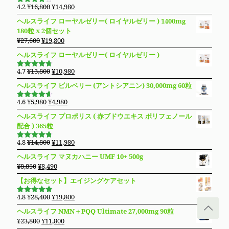
は
格
元
現
4.2
¥
16,800
¥
14,980
5段階で
¥14,800
は
の
在
4.19
の評
ヘルスライフ ローヤルゼリー( ロイヤルゼリー ) 1400mg
価
で
¥13,280
価
の
180粒 x 2個セット
し
で
格
価
元
現
¥
27,600
¥
19,800
た。
す。
は
格
の
在
ヘルスライフ ローヤルゼリー( ロイヤルゼリー )
¥16,800
は
価
の
で
¥14,980
格
価
元
現
4.7
¥
13,800
¥
10,980
し
で
5段階で
は
格
の
在
4.69
の評
た。
す。
ヘルスライフ ビルベリー (アントシアニン) 30,000mg 60粒
価
¥27,600
は
価
の
で
¥19,800
格
価
元
現
4.6
¥
5,980
¥
4,980
5段階で
し
で
は
格
の
在
4.63
の評
ヘルスライフ プロポリス ( 赤ブドウエキス ポリフェノール
た。
す。
価
¥13,800
は
価
の
配合 ) 365粒
で
¥10,980
格
価
し
で
は
格
元
現
4.8
¥
14,800
¥
11,980
5段階で
た。
す。
¥5,980
は
の
在
4.76
の評
ヘルスライフ マヌカハニー UMF 10+ 500g
価
で
¥4,980
価
の
元
現
¥
8,850
¥
8,490
し
で
格
価
の
在
た。
す。
【お得なセット】エイジングケアセット
は
格
価
の
¥14,800
は
格
価
元
現
4.8
¥
28,400
¥
19,800
で
¥11,980
5段階で
は
格
の
在
4.83
の評
し
で
ヘルスライフ NMN＋PQQ Ultimate 27,000mg 90粒
価
¥8,850
は
価
の
た。
す。
元
現
¥
23,800
¥
11,800
で
¥8,490
格
価