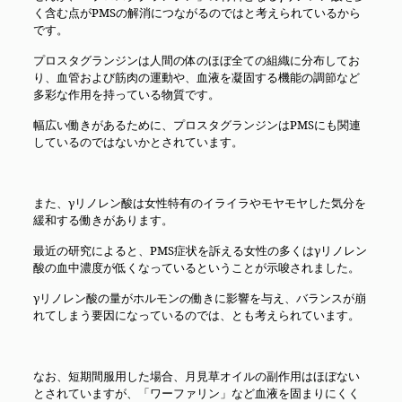
く含む点がPMSの解消につながるのではと考えられているから
です。
プロスタグランジンは人間の体のほぼ全ての組織に分布してお
り、血管および筋肉の運動や、血液を凝固する機能の調節など
多彩な作用を持っている物質です。
幅広い働きがあるために、プロスタグランジンはPMSにも関連
しているのではないかとされています。
また、γリノレン酸は女性特有のイライラやモヤモヤした気分を
緩和する働きがあります。
最近の研究によると、PMS症状を訴える女性の多くはγリノレン
酸の血中濃度が低くなっているということが示唆されました。
γリノレン酸の量がホルモンの働きに影響を与え、バランスが崩
れてしまう要因になっているのでは、とも考えられています。
なお、短期間服用した場合、月見草オイルの副作用はほぼない
とされていますが、「ワーファリン」など血液を固まりにくく