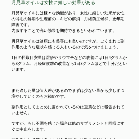
月見草オイルは女性に嬉しい効果がある
月見草オイルには様々な効能があり、女性に嬉しい効果が女性
の薄毛の解消や生理前のニキビの解消、月経前症候群、更年期
障害です。
内服することで高い効果を期待できるといわれています。
月見草オイルは健康にも美容にも良いのですが、ごくまれに副
作用のような症状を感じる人もいるので気をつけましょう。
1日の摂取目安量は湿疹やリウマチなどの改善には1日4グラムか
ら8グラム、月経症候群の改善なら1日3グラムほどで十分だとい
います。
また適した量は個人差があるのでまずは少ない量から少しずつ
増やしていくのもお勧めです。
副作用としてまとめに書かれているのは重篤などは報告されて
いません。
ですが、もし不調を感じた場合は他のサプリメントと同様にす
ぐに中止をします。