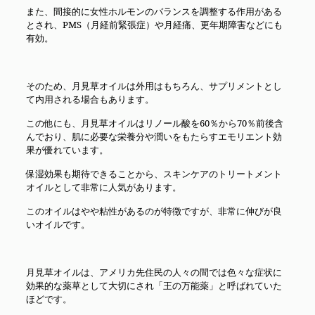
また、間接的に女性ホルモンのバランスを調整する作用がある
とされ、PMS（月経前緊張症）や月経痛、更年期障害などにも
有効。
そのため、月見草オイルは外用はもちろん、サプリメントとし
て内用される場合もあります。
この他にも、月見草オイルはリノール酸を60％から70％前後含
んでおり、肌に必要な栄養分や潤いをもたらすエモリエント効
果が優れています。
保湿効果も期待できることから、スキンケアのトリートメント
オイルとして非常に人気があります。
このオイルはやや粘性があるのが特徴ですが、非常に伸びが良
いオイルです。
月見草オイルは、アメリカ先住民の人々の間では色々な症状に
効果的な薬草として大切にされ「王の万能薬」と呼ばれていた
ほどです。