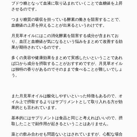
ブドウ糖となって血液に取り込まれていくことで血糖値を上昇
させるのです。
つまり糖質の吸収を担っている酵素の働きを阻害することで、
血糖値の上昇を抑えることが出来るというわけです。
月見草オイルにはこの消化酵素を阻害する成分が含まれてお
り、血圧と血糖値が気になるという悩みをまとめて改善する効
果が期待されているのです。
多くの美容や健康効果をまとめて実感したいということであれ
ば口から成分を摂取することがおすすめですが、月見草オイル
は独特の香りがあるのでそのままで食べることが難しいでしょ
う。
また月見草オイルは酸化しやすいといった特徴もあるので、オ
イル上で摂取するよりはサプリメントとして取り入れる方が効
果的とも言われています。
基本的にはサプリメントは食品と同じと考えればいいので、摂
取したことで副作用が起きるということはありません。
薬との飲み合わせも問題ないとはされていますが、心配な場合