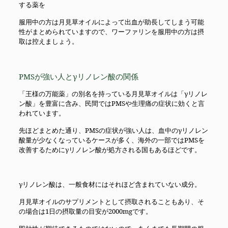
する薬を
服用中の方は月見草オイルによって出血が助長してしまう可能
性がまとめられていますので、ワーファリンを服用中の方は摂
取は控えましょう。
PMSが強い人とγリノレン酸の関係
「王様の万能薬」の別名を持っている月見草オイルは「γリノレ
ン酸」を豊富に含み、民間ではPMSや生理痛の症状に効くと言
われています。
先ほどまとめた通り、PMSの症状が強い人は、血中のγリノレン
酸量が少なくなっているケースが多く、海外の一部ではPMSを
改善するためにγリノレン酸が処方される国もあるほどです。
γリノレン酸は、一般食材にはそれほど含まれていない成分。
月見草オイルのサプリメントとして摂取されることもあり、そ
の場合は1日の摂取量の目安が2000mgです。