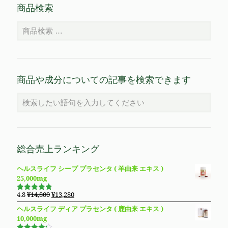
商品検索
商品や成分についての記事を検索できます
総合売上ランキング
ヘルスライフ シープ プラセンタ ( 羊由来 エキス )
25,000mg
元
現
4.8
¥
14,800
¥
13,280
5段階で
の
在
4.83
の評
ヘルスライフ ディア プラセンタ ( 鹿由来 エキス )
価
価
の
10,000mg
格
価