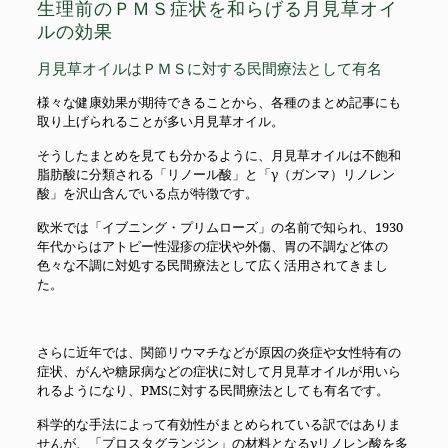
生理前のＰＭＳ症状を和らげる月見草オイ
ルの効果
月見草オイルはＰＭＳに対する民間療法として有名
様々な健康効果が期待できることから、各種のまとめ記事にも
取り上げられることが多い月見草オイル。
そうしたまとめを見ても分かるように、月見草オイルは不飽和
脂肪酸に分類される「リノール酸」と「γ（ガンマ）リノレン
酸」を沢山含んでいる点が特徴です。
欧米では「イブニング・プリムローズ」の名前で知られ、1930
年代からはアトピー性湿疹の症状や外傷、胃の不調など体の
色々な不調に対処する民間療法として広く活用されてきまし
た。
さらに近年では、関節リウマチなどが原因の炎症や女性特有の
症状、がんや糖尿病などの症状に対して月見草オイルが用いら
れるようになり、PMSに対する民間療法としても有名です。
科学的な手法によって有効性がまとめられている訳ではありま
せんが、「プロスタグランジン」の材料となるγリノレン酸を多