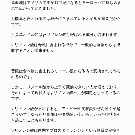
原産地はアメリカですが17世紀になるとヨーロッパに持ち込ま
れて広がっていきました。
万能薬と言われるのは種子に含まれているオイルが重要だから
です。
月見草オイルにはγｰリノレン酸と呼ばれる成分が含まれます。
γ-リノレン酸は母乳に含まれる成分で、一般的な食物からは摂
取することが出来ません。
普段は食べ物に含まれるリノール酸から体内で変換されて作ら
れるのです。
しかし、リノール酸から上手く変換できない人が増えており、
それによって現代人はγ-リノレン酸不足が問題となっているの
です。
γ-リノレン酸が不足すると、アトピー性皮膚炎やぜんそくが起
こりやすくなったり高血圧や血糖値が上がるといった症状を引
き起こすこともあります。
γ-リノレン酸は体内でプロスタグランジンという物質に変換さ