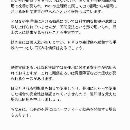
即効性が期待できるものではないので、あくまでも長期間の服
用で改善が見られ、PMSや生理痛に関しては2週間から4週間に
おける服用で改善が見られたという報告も出ています。
ＰＭＳや生理痛における効果については科学的な根拠や成果は
取り上げられていませんが、民間療法という形で用いられ、沢
山の人に効果が見られたことも事実です。
効き目には個人差がありますが、ＰＭＳや生理痛を緩和する手
段の一つとして試みる価値はあるでしょう。
動物実験あるいは臨床実験では副作用に関する安全性が認めら
れておりますが、まれに頭痛あるいは胃腸障害などの症状が見
られるケースがあります。
目安とされる摂取量を超えて使用したり、長期にわたって使用
した場合の安全性は確認されていませんので、違和感を覚えた
場合は使用を中止しましょう。
ちなみに、心身の不調にはハーブティーが効果を発揮する場合
もあります。