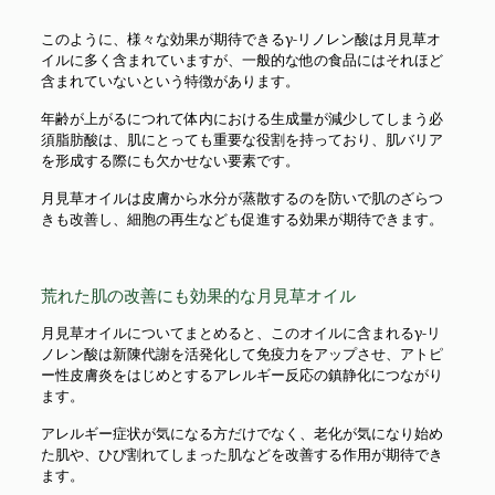
このように、様々な効果が期待できるγ-リノレン酸は月見草オ
イルに多く含まれていますが、一般的な他の食品にはそれほど
含まれていないという特徴があります。
年齢が上がるにつれて体内における生成量が減少してしまう必
須脂肪酸は、肌にとっても重要な役割を持っており、肌バリア
を形成する際にも欠かせない要素です。
月見草オイルは皮膚から水分が蒸散するのを防いで肌のざらつ
きも改善し、細胞の再生なども促進する効果が期待できます。
荒れた肌の改善にも効果的な月見草オイル
月見草オイルについてまとめると、このオイルに含まれるγ-リ
ノレン酸は新陳代謝を活発化して免疫力をアップさせ、アトピ
ー性皮膚炎をはじめとするアレルギー反応の鎮静化につながり
ます。
アレルギー症状が気になる方だけでなく、老化が気になり始め
た肌や、ひび割れてしまった肌などを改善する作用が期待でき
ます。