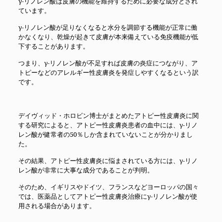
γ-リノレン酸は皮膚の機能を維持するために必要な成分とされ
ています。
γ-リノレン酸が足りなくなると水分を調節する機能が正常に働
かなくなり、乾燥が起きて皮膚が本来備えている免疫機能が低
下することがあります。
つまり、γ-リノレン酸が不足すれば皮膚の炎症につながり、ア
トピーなどのアレルギー性皮膚炎を発症しやすくなるという訳
です。
デイヴィッド・ホロビン博士がまとめたアトピー性皮膚炎に関
する研究によると、アトピー性皮膚炎患者の血中には、γ-リノ
レン酸が健常者の50％しか含まれていないことが分かりまし
た。
その結果、アトピー性皮膚炎に悩まされている方には、γ-リノ
レン酸が非常に大事な成分であることが判明。
そのため、イギリスやドイツ、フランスなどヨーロッパの国々
では、医薬品としてアトピー性皮膚炎治療にγ-リノレン酸が使
用される場合があります。