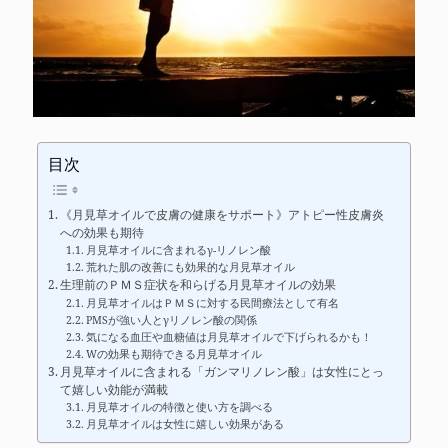
目次
《月見草オイルで皮膚の健康をサポート》アトピー性皮膚炎
への効果も期待
月見草オイルに含まれるγ-リノレン酸
荒れた肌の改善にも効果的な月見草オイル
生理前のＰＭＳ症状を和らげる月見草オイルの効果
月見草オイルはＰＭＳに対する民間療法として有名
PMSが強い人とγリノレン酸の関係
気になる血圧や血糖値は月見草オイルで下げられるかも！
Wの効果も期待できる月見草オイル
月見草オイルに含まれる「ガンマリノレン酸」は女性にとっ
て嬉しい効能が満載
月見草オイルの特徴と使い方を調べる
月見草オイルは女性に嬉しい効果がある