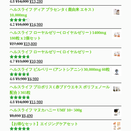
元
現
4.8
¥
14,800
¥
13,280
5段階で
の
在
4.83
の評
ヘルスライフ ディア プラセンタ ( 鹿由来 エキス )
価
価
の
10,000mg
格
価
は
格
元
現
4.2
¥
16,800
¥
14,980
5段階で
¥14,800
は
の
在
4.19
の評
ヘルスライフ ローヤルゼリー( ロイヤルゼリー ) 1400mg
価
で
¥13,280
価
の
180粒 x 2個セット
し
で
格
価
元
現
¥
27,600
¥
19,800
た。
す。
は
格
の
在
ヘルスライフ ローヤルゼリー( ロイヤルゼリー )
¥16,800
は
価
の
で
¥14,980
格
価
元
現
4.7
¥
13,800
¥
10,980
し
で
5段階で
は
格
の
在
4.69
の評
た。
す。
ヘルスライフ ビルベリー (アントシアニン) 30,000mg 60粒
価
¥27,600
は
価
の
で
¥19,800
格
価
元
現
4.6
¥
5,980
¥
4,980
5段階で
し
で
は
格
の
在
4.63
の評
ヘルスライフ プロポリス ( 赤ブドウエキス ポリフェノール
た。
す。
価
¥13,800
は
価
の
配合 ) 365粒
で
¥10,980
格
価
し
で
は
格
元
現
4.8
¥
14,800
¥
11,980
5段階で
た。
す。
¥5,980
は
の
在
4.76
の評
ヘルスライフ マヌカハニー UMF 10+ 500g
価
で
¥4,980
価
の
元
現
¥
8,850
¥
8,490
し
で
格
価
の
在
た。
す。
【お得なセット】エイジングケアセット
は
格
価
の
¥14,800
は