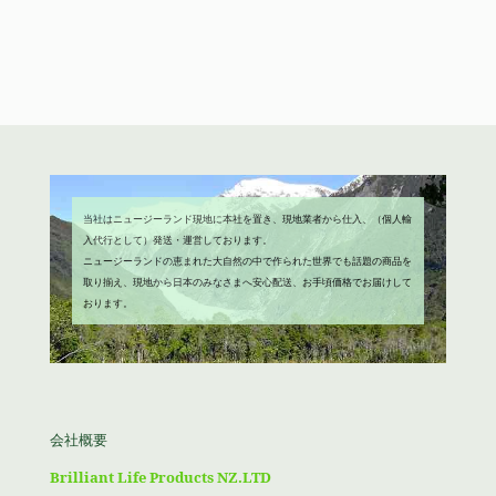
で
¥1,980
格
価
し
で
は
格
た。
す。
¥4,680
は
で
¥3,980
し
で
た。
す。
当社はニュージーランド現地に本社を置き、現地業者から仕入、（個人輸
入代行として）発送・運営しております。
ニュージーランドの恵まれた大自然の中で作られた世界でも話題の商品を
取り揃え、現地から日本のみなさまへ安心配送、お手頃価格でお届けして
おります。
会社概要
Brilliant Life Products NZ.LTD