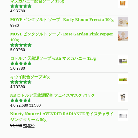
マヌカハニー配合ソープ 135g
¥13,780
は
価
の
で
¥9,890
格
価
4.9
¥
780
し
で
5段階で
は
格
4.94
の評
た。
す。
MOYE ピンクソルト ソープ - Early Bloom Freesia 100g
価
¥3,980
は
¥
980
で
¥3,280
し
で
MOYE ピンクソルト ソープ - Rose Garden Pink Pepper
た。
す。
100g
5.0
¥
980
5段階で
5.00
の評価
ロトルア 天然泥ソープ with マヌカハニー 125g
5.0
¥
780
5段階で
5.00
の評価
キウイ配合ソープ 40g
4.7
¥
390
5段階で
4.70
の評
NB ロトルア天然泥配合 フェイスマスク パック
価
元
現
4.6
¥
2,680
¥
1,980
5段階で
の
在
4.60
の評
Ninety Nature LAVENDER RADIANCE モイスチャライ
価
価
の
ジング クリーム 50g
格
価
元
現
¥
4,680
¥
3,980
は
格
の
在
¥2,680
は
価
の