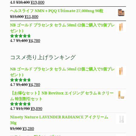
格
価
元
現
4.8
¥
28,400
¥
19,800
で
¥11,980
5段階で
は
格
の
在
4.83
の評
し
で
ヘルスライフ NMN＋PQQ Ultimate 27,000mg 90粒
価
¥8,850
は
価
の
た。
す。
元
現
¥
23,800
¥
11,800
で
¥8,490
格
価
の
在
し
で
NB ゴールド プラセンタ セラム 50ml (2個ご購入で1個プレ
は
格
価
の
た。
す。
ゼント)
¥28,400
は
格
価
で
¥19,800
は
格
元
現
4.7
¥
5,480
¥
4,780
し
で
5段階で
¥23,800
は
の
在
4.69
の評
た。
す。
価
で
¥11,800
価
の
コスメ売り上げランキング
し
で
格
価
た。
す。
は
格
NB ゴールド プラセンタ セラム 50ml (2個ご購入で1個プレ
¥5,480
は
ゼント)
で
¥4,780
し
で
元
現
4.7
¥
5,480
¥
4,780
た。
す。
5段階で
の
在
4.69
の評
【お得なセット】NB Revitox エイジング セラム & クリー
価
価
の
ム 特別割引セット
格
価
は
格
元
現
4.7
¥
13,780
¥
9,890
5段階で
¥5,480
は
の
在
4.70
の評
Ninety Nature LAVENDER RADIANCE アイクリーム
価
で
¥4,780
価
の
30g
し
で
格
価
元
現
¥
3,980
¥
3,280
た。
す。
は
格
の
在