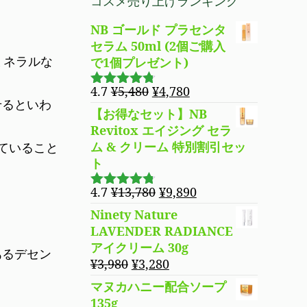
コスメ売り上げランキング
た。
す。
格
価
は
格
NB ゴールド プラセンタ
¥5,480
は
セラム 50ml (2個ご購入
で
¥4,780
ミネラルな
で1個プレゼント)
し
で
元
現
4.7
¥
5,480
¥
4,780
た。
す。
5段階で
せるといわ
の
在
4.69
の評
【お得なセット】NB
価
価
の
Revitox エイジング セラ
格
価
ム & クリーム 特別割引セッ
ていること
は
格
ト
¥5,480
は
で
¥4,780
元
現
4.7
¥
13,780
¥
9,890
5段階で
し
で
の
在
4.70
の評
Ninety Nature
た。
す。
価
価
の
LAVENDER RADIANCE
格
価
アイクリーム 30g
あるデセン
は
格
元
現
¥
3,980
¥
3,280
¥13,780
は
の
在
マヌカハニー配合ソープ
で
¥9,890
価
の
135g
し
で