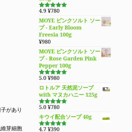
格
価
た。
す。
は
格
4.9
¥
780
5段階で
¥3,980
は
4.94
の評価
MOYE ピンクソルト ソー
で
¥3,280
プ - Early Bloom
し
で
Freesia 100g
た。
す。
¥
980
MOYE ピンクソルト ソー
プ - Rose Garden Pink
Pepper 100g
5.0
¥
980
5段階で
5.00
の評価
ロトルア 天然泥ソープ
with マヌカハニー 125g
5.0
¥
780
因子があり
5段階で
5.00
の評価
キウイ配合ソープ 40g
繊維芽細胞
4.7
¥
390
5段階で