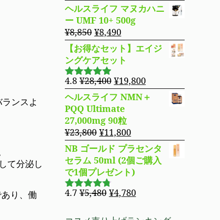
で
¥4,980
の
在
4.76
の評
ヘルスライフ マヌカハニ
し
で
価
価
の
ー UMF 10+ 500g
た。
す。
格
価
元
現
¥
8,850
¥
8,490
は
格
の
在
【お得なセット】エイジ
¥14,800
は
価
の
ングケアセット
で
¥11,980
格
価
し
で
は
格
元
現
4.8
¥
28,400
¥
19,800
5段階で
た。
す。
¥8,850
は
の
在
4.83
の評
ヘルスライフ NMN＋
バランスよ
で
¥8,490
価
価
の
PQQ Ultimate
し
で
格
価
27,000mg 90粒
た。
す。
は
格
元
現
¥
23,800
¥
11,800
¥28,400
は
の
在
NB ゴールド プラセンタ
で
¥19,800
。
価
の
セラム 50ml (2個ご購入
し
で
して分泌し
格
価
で1個プレゼント)
た。
す。
は
格
¥23,800
は
元
現
4.7
¥
5,480
¥
4,780
であり、働
5段階で
で
¥11,800
の
在
4.69
の評
し
で
価
価
の