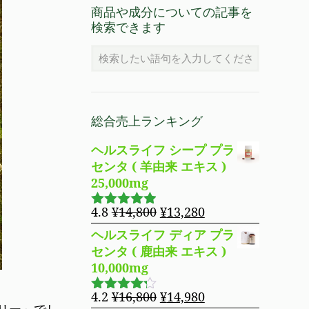
商品や成分についての記事を
検索できます
総合売上ランキング
ヘルスライフ シープ プラ
センタ ( 羊由来 エキス )
25,000mg
元
現
4.8
¥
14,800
¥
13,280
5段階で
の
在
4.83
の評
ヘルスライフ ディア プラ
価
価
の
センタ ( 鹿由来 エキス )
格
価
10,000mg
は
格
¥14,800
は
元
現
4.2
¥
16,800
¥
14,980
5段階で