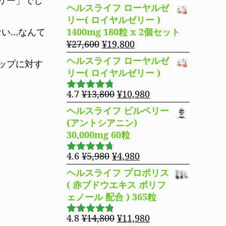
リー」でし
で
¥13,280
の
在
4.19
の評
ヘルスライフ ローヤルゼ
し
で
価
価
の
リー( ロイヤルゼリー )
た。
す。
格
価
ない…なんて
1400mg 180粒 x 2個セット
は
格
元
現
¥
27,600
¥
19,800
¥16,800
は
の
在
ヘルスライフ ローヤルゼ
で
¥14,980
ップに対す
価
の
リー( ロイヤルゼリー )
し
で
格
価
た。
す。
は
格
元
現
4.7
¥
13,800
¥
10,980
5段階で
¥27,600
は
の
在
4.69
の評
ヘルスライフ ビルベリー
で
¥19,800
価
価
の
(アントシアニン)
し
で
格
価
30,000mg 60粒
た。
す。
は
格
¥13,800
は
元
現
4.6
¥
5,980
¥
4,980
5段階で
で
¥10,980
の
在
4.63
の評
ヘルスライフ プロポリス
し
で
価
価
の
( 赤ブドウエキス ポリフ
た。
す。
格
価
ェノール 配合 ) 365粒
は
格
¥5,980
は
元
現
4.8
¥
14,800
¥
11,980
5段階で