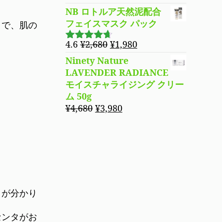
4.70
の評
NB ロトルア天然泥配合
価
フェイスマスク パック
とで、肌の
元
現
4.6
¥
2,680
¥
1,980
5段階で
の
在
4.60
の評
Ninety Nature
価
価
の
LAVENDER RADIANCE
格
価
モイスチャライジング クリー
は
格
ム 50g
¥2,680
は
元
現
¥
4,680
¥
3,980
で
¥1,980
の
在
し
で
価
の
た。
す。
格
価
は
格
¥4,680
は
で
¥3,980
し
で
とが分かり
た。
す。
センタがお