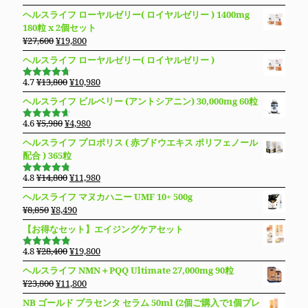
¥14,800
は
の
在
4.19
の評
ヘルスライフ ローヤルゼリー( ロイヤルゼリー ) 1400mg
価
で
¥13,280
価
の
180粒 x 2個セット
し
で
格
価
元
現
¥
27,600
¥
19,800
た。
す。
は
格
の
在
ヘルスライフ ローヤルゼリー( ロイヤルゼリー )
¥16,800
は
価
の
で
¥14,980
格
価
元
現
4.7
¥
13,800
¥
10,980
し
で
5段階で
は
格
の
在
4.69
の評
た。
す。
ヘルスライフ ビルベリー (アントシアニン) 30,000mg 60粒
価
¥27,600
は
価
の
で
¥19,800
格
価
元
現
4.6
¥
5,980
¥
4,980
5段階で
し
で
は
格
の
在
4.63
の評
ヘルスライフ プロポリス ( 赤ブドウエキス ポリフェノール
た。
す。
価
¥13,800
は
価
の
配合 ) 365粒
で
¥10,980
格
価
し
で
は
格
元
現
4.8
¥
14,800
¥
11,980
5段階で
た。
す。
¥5,980
は
の
在
4.76
の評
ヘルスライフ マヌカハニー UMF 10+ 500g
価
で
¥4,980
価
の
元
現
¥
8,850
¥
8,490
し
で
格
価
の
在
た。
す。
【お得なセット】エイジングケアセット
は
格
価
の
¥14,800
は
格
価
元
現
4.8
¥
28,400
¥
19,800
で
¥11,980
5段階で
は
格
の
在
4.83
の評
し
で
ヘルスライフ NMN＋PQQ Ultimate 27,000mg 90粒
価
¥8,850
は
価
の
た。
す。
元
現
¥
23,800
¥
11,800
で
¥8,490
格
価
の
在
し
で
NB ゴールド プラセンタ セラム 50ml (2個ご購入で1個プレ
は
格