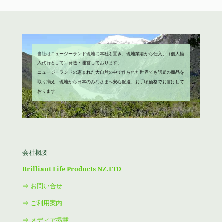
し
で
た。
す。
当社はニュージーランド現地に本社を置き、現地業者から仕入、（個人輸
入代行として）発送・運営しております。
ニュージーランドの恵まれた大自然の中で作られた世界でも話題の商品を
取り揃え、現地から日本のみなさまへ安心配送、お手頃価格でお届けして
おります。
会社概要
Brilliant Life Products NZ.LTD
⇒ お問い合せ
⇒ ご利用案内
⇒ メディア掲載