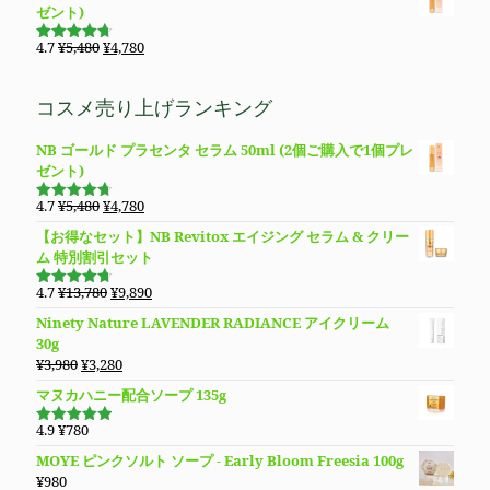
価
の
た。
す。
ゼント)
¥28,400
は
格
価
で
¥19,800
は
格
元
現
4.7
¥
5,480
¥
4,780
し
で
5段階で
¥23,800
は
の
在
4.69
の評
た。
す。
価
で
¥11,800
価
の
コスメ売り上げランキング
し
で
格
価
た。
す。
は
格
NB ゴールド プラセンタ セラム 50ml (2個ご購入で1個プレ
¥5,480
は
ゼント)
で
¥4,780
し
で
元
現
4.7
¥
5,480
¥
4,780
た。
す。
5段階で
の
在
4.69
の評
【お得なセット】NB Revitox エイジング セラム & クリー
価
価
の
ム 特別割引セット
格
価
は
格
元
現
4.7
¥
13,780
¥
9,890
5段階で
¥5,480
は
の
在
4.70
の評
Ninety Nature LAVENDER RADIANCE アイクリーム
価
で
¥4,780
価
の
30g
し
で
格
価
元
現
¥
3,980
¥
3,280
た。
す。
は
格
の
在
マヌカハニー配合ソープ 135g
¥13,780
は
価
の
で
¥9,890
格
価
4.9
¥
780
し
で
5段階で
は
格
4.94
の評
た。
す。
MOYE ピンクソルト ソープ - Early Bloom Freesia 100g
価
¥3,980
は
¥
980
で
¥3,280