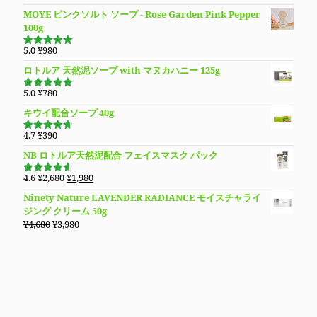
し
で
MOYE ピンクソルト ソープ - Rose Garden Pink Pepper
た。
す。
100g
5.0
¥
980
5段階で
5.00
の評価
ロトルア 天然泥ソープ with マヌカハニー 125g
5.0
¥
780
5段階で
5.00
の評価
キウイ配合ソープ 40g
4.7
¥
390
5段階で
4.70
の評
NB ロトルア天然泥配合 フェイスマスク パック
価
元
現
4.6
¥
2,680
¥
1,980
5段階で
の
在
4.60
の評
Ninety Nature LAVENDER RADIANCE モイスチャライ
価
価
の
ジング クリーム 50g
格
価
元
現
¥
4,680
¥
3,980
は
格
の
在
¥2,680
は
価
の
で
¥1,980
格
価
し
で
は
格
た。
す。
¥4,680
は
で
¥3,980