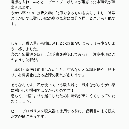
電源を入れてみると、ビー・プロポリスが混ざった水蒸気が噴
出されます。
うがい薬の中には吸入器に使用できるものもありますし、通常
のうがいでは難しい喉の奥や気道に成分を届けることも可能で
す。
しかし、吸入器から噴出される水蒸気がいつもよりも少ないよ
うに感じました。
念のため電源を落とし説明書を確認してみると、注意事項にこ
のような記載が。
「薬剤・薬液は使用しないこと。守らないと体調不良や目詰ま
り。材料劣化による故障の恐れがあります」
そうなんです。私が使っている吸入器は、残念ながらうがい薬
に対応した機種ではなかったのです！
恐らく、目詰まりを起こしたために蒸気が出にくくなっていた
のでしょう。
ビー・プロポリスを吸入器で使用する前に、説明書をよく読ん
だ方が良さそうです。