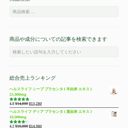
商品や成分についての記事を検索できます
総合売上ランキング
ヘルスライフ シープ プラセンタ ( 羊由来 エキス )
25,000mg
元
現
4.8
¥
14,800
¥
13,280
5段階で
の
在
4.83
の評
ヘルスライフ ディア プラセンタ ( 鹿由来 エキス )
価
価
の
10,000mg
格
価
は
格
元
現
4.2
¥
16,800
¥
14,980
5段階で