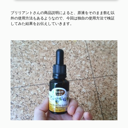
レータイプに比べて、プロポリス配合濃度が7倍というのが決め手となりま
した。スプレータイプとは違い、ボトルのキャップがスポイトの役目も果
ブリリアントさんの商品説明によると、原液をそのまま飲む以
たしています...
外の使用方法もあるようなので、今回は独自の使用方法で検証
してみた結果をお伝えしていきます。