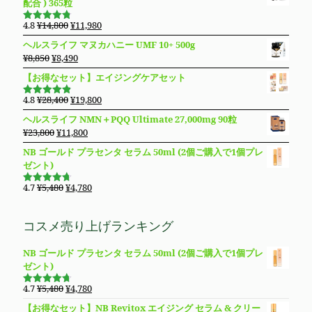
配合 ) 365粒
で
¥10,980
格
価
し
で
は
格
元
現
4.8
¥
14,800
¥
11,980
5段階で
た。
す。
¥5,980
は
の
在
4.76
の評
ヘルスライフ マヌカハニー UMF 10+ 500g
価
で
¥4,980
価
の
元
現
¥
8,850
¥
8,490
し
で
格
価
の
在
た。
す。
【お得なセット】エイジングケアセット
は
格
価
の
¥14,800
は
格
価
元
現
4.8
¥
28,400
¥
19,800
で
¥11,980
5段階で
は
格
の
在
4.83
の評
し
で
ヘルスライフ NMN＋PQQ Ultimate 27,000mg 90粒
価
¥8,850
は
価
の
た。
す。
元
現
¥
23,800
¥
11,800
で
¥8,490
格
価
の
在
し
で
NB ゴールド プラセンタ セラム 50ml (2個ご購入で1個プレ
は
格
価
の
た。
す。
ゼント)
¥28,400
は
格
価
で
¥19,800
は
格
元
現
4.7
¥
5,480
¥
4,780
し
で
5段階で
¥23,800
は
の
在
4.69
の評
た。
す。
価
で
¥11,800
価
の
コスメ売り上げランキング
し
で
格
価
た。
す。
は
格
NB ゴールド プラセンタ セラム 50ml (2個ご購入で1個プレ
¥5,480
は
ゼント)
で
¥4,780
し
で
元
現
4.7
¥
5,480
¥
4,780
た。
す。
5段階で
の
在
4.69
の評
【お得なセット】NB Revitox エイジング セラム & クリー
価