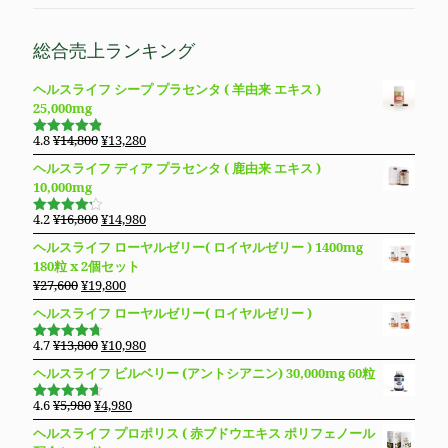
総合売上ランキング
ヘルスライフ シープ プラセンタ ( 羊由来 エキス )
25,000mg
元
現
4.8
¥
14,800
¥
13,280
5段階で
の
在
4.83
の評
ヘルスライフ ディア プラセンタ ( 鹿由来 エキス )
価
価
の
10,000mg
格
価
は
格
元
現
4.2
¥
16,800
¥
14,980
5段階で
¥14,800
は
の
在
4.19
の評
ヘルスライフ ローヤルゼリー( ロイヤルゼリー ) 1400mg
価
で
¥13,280
価
の
180粒 x 2個セット
し
で
格
価
元
現
¥
27,600
¥
19,800
た。
す。
は
格
の
在
ヘルスライフ ローヤルゼリー( ロイヤルゼリー )
¥16,800
は
価
の
で
¥14,980
格
価
元
現
4.7
¥
13,800
¥
10,980
し
で
5段階で
は
格
の
在
4.69
の評
た。
す。
ヘルスライフ ビルベリー (アントシアニン) 30,000mg 60粒
価
¥27,600
は
価
の
で
¥19,800
格
価
元
現
4.6
¥
5,980
¥
4,980
5段階で
し
で
は
格
の
在
4.63
の評
ヘルスライフ プロポリス ( 赤ブドウエキス ポリフェノール
た。
す。
価
¥13,800
は
価
の