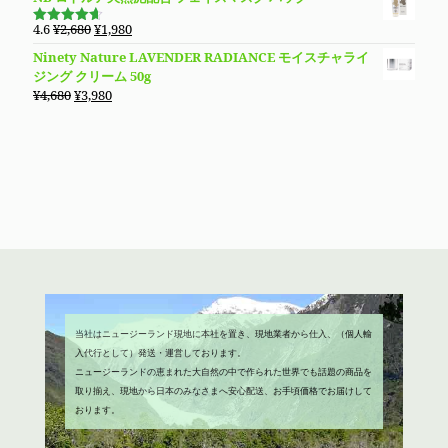
元
現
4.6
¥
2,680
¥
1,980
5段階で
の
在
4.60
の評
Ninety Nature LAVENDER RADIANCE モイスチャライ
価
価
の
ジング クリーム 50g
格
価
元
現
¥
4,680
¥
3,980
は
格
の
在
¥2,680
は
価
の
で
¥1,980
格
価
し
で
は
格
た。
す。
¥4,680
は
で
¥3,980
し
で
た。
す。
当社はニュージーランド現地に本社を置き、現地業者から仕入、（個人輸
入代行として）発送・運営しております。
ニュージーランドの恵まれた大自然の中で作られた世界でも話題の商品を
取り揃え、現地から日本のみなさまへ安心配送、お手頃価格でお届けして
おります。