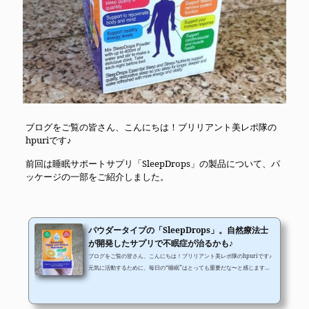
ブログをご覧の皆さん、こんにちは！ブリリアント美レポ隊の
hpuriです♪
前回は睡眠サポートサプリ「SleepDrops」の製品について、パ
ッケージの一部をご紹介しました。
パウダータイプの「SleepDrops」。自然療法士
が開発したサプリで不眠症が治るかも♪
ブログをご覧の皆さん、こんにちは！ブリリアント美レポ隊のhpuriです♪
元気に活動するために、毎日の“睡眠”はとっても重要だな〜と感じます。
どんなにたくさん栄養を摂っていても、頭では「やる気を出すぞ！」と思
っていても、睡眠時間が少ないとどうにも力が湧きません。 皆さんは、1
日何時間程度睡眠をとっていますか？日本人成人の20％が慢性的な不眠症