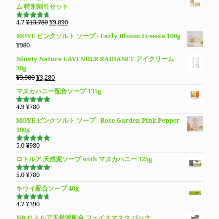
価
の
ム 特別割引セット
格
価
は
格
元
現
4.7
¥
13,780
¥
9,890
5段階で
¥5,480
は
の
在
4.70
の評
MOYE ピンクソルト ソープ - Early Bloom Freesia 100g
価
で
¥4,780
価
の
¥
980
し
で
格
価
た。
す。
Ninety Nature LAVENDER RADIANCE アイクリーム
は
格
30g
¥13,780
は
元
現
¥
3,980
¥
3,280
で
¥9,890
の
在
し
で
マヌカハニー配合ソープ 135g
価
の
た。
す。
格
価
4.9
¥
780
5段階で
は
格
4.94
の評
MOYE ピンクソルト ソープ - Rose Garden Pink Pepper
価
¥3,980
は
100g
で
¥3,280
し
で
5.0
¥
980
5段階で
た。
す。
5.00
の評価
ロトルア 天然泥ソープ with マヌカハニー 125g
5.0
¥
780
5段階で
5.00
の評価
キウイ配合ソープ 40g
4.7
¥
390
5段階で
4.70
の評
NB ロトルア天然泥配合 フェイスマスク パック
価