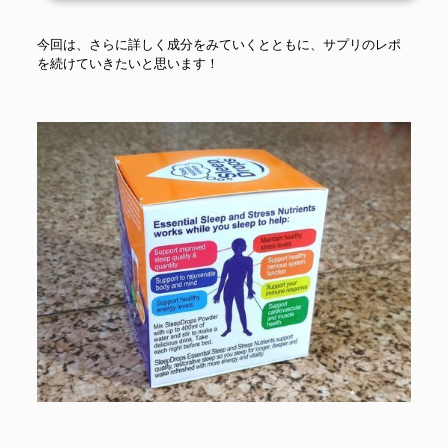
を抱えているといいます。1日の平均睡眠時間は男女ともに6〜7時間、これ
で十分ではないか？とも考えられますが、世界水準でみると少ない方に入
今回は、さらに詳しく成分をみていくとともに、サプリのレポ
るんだとか。最近の研究...
を続けていきたいと思います！