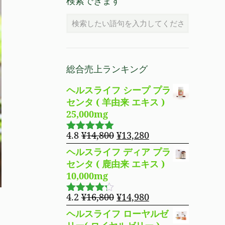
検索できます
総合売上ランキング
ヘルスライフ シープ プラ
センタ ( 羊由来 エキス )
25,000mg
元
現
4.8
¥
14,800
¥
13,280
5段階で
の
在
4.83
の評
ヘルスライフ ディア プラ
価
価
の
センタ ( 鹿由来 エキス )
格
価
10,000mg
は
格
¥14,800
は
元
現
4.2
¥
16,800
¥
14,980
5段階で
で
¥13,280
の
在
4.19
の評
ヘルスライフ ローヤルゼ
し
で
価
価
の