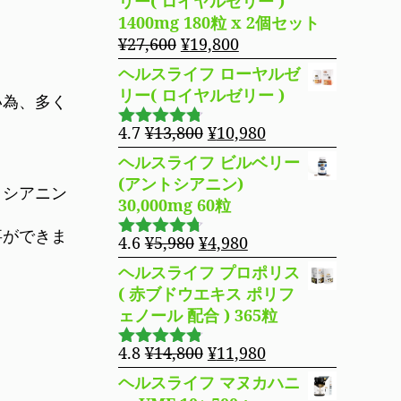
リー( ロイヤルゼリー )
た。
す。
格
価
1400mg 180粒 x 2個セット
は
格
元
現
¥
27,600
¥
19,800
¥16,800
は
の
在
。
ヘルスライフ ローヤルゼ
で
¥14,980
価
の
リー( ロイヤルゼリー )
し
で
い為、多く
格
価
た。
す。
は
格
元
現
4.7
¥
13,800
¥
10,980
5段階で
¥27,600
は
の
在
4.69
の評
ヘルスライフ ビルベリー
で
¥19,800
価
価
の
(アントシアニン)
トシアニン
し
で
格
価
30,000mg 60粒
た。
す。
は
格
事ができま
¥13,800
は
元
現
4.6
¥
5,980
¥
4,980
5段階で
で
¥10,980
の
在
4.63
の評
ヘルスライフ プロポリス
し
で
価
価
の
( 赤ブドウエキス ポリフ
た。
す。
格
価
ェノール 配合 ) 365粒
は
格
¥5,980
は
元
現
4.8
¥
14,800
¥
11,980
5段階で
で
¥4,980
の
在
4.76
の評
ヘルスライフ マヌカハニ
し
で
価
価
の