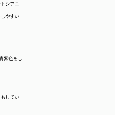
ントシアニ
をしやすい
、青紫色をし
りもしてい