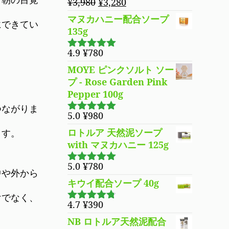
元
現
¥
3,980
¥
3,280
の
在
マヌカハニー配合ソープ
にできてい
価
の
135g
格
価
は
格
4.9
¥
780
5段階で
¥3,980
は
4.94
の評価
MOYE ピンクソルト ソー
で
¥3,280
プ - Rose Garden Pink
し
で
Pepper 100g
た。
す。
つながりま
5.0
¥
980
5段階で
5.00
の評価
ロトルア 天然泥ソープ
ます。
with マヌカハニー 125g
5.0
¥
780
5段階で
中や外から
5.00
の評価
キウイ配合ソープ 40g
けでなく、
4.7
¥
390
5段階で
4.70
の評
NB ロトルア天然泥配合
価