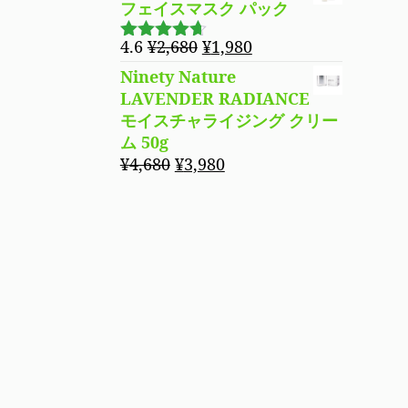
フェイスマスク パック
元
現
4.6
¥
2,680
¥
1,980
5段階で
の
在
4.60
の評
Ninety Nature
価
価
の
LAVENDER RADIANCE
格
価
モイスチャライジング クリー
は
格
ム 50g
¥2,680
は
元
現
¥
4,680
¥
3,980
で
¥1,980
の
在
し
で
価
の
た。
す。
格
価
は
格
¥4,680
は
で
¥3,980
し
で
た。
す。