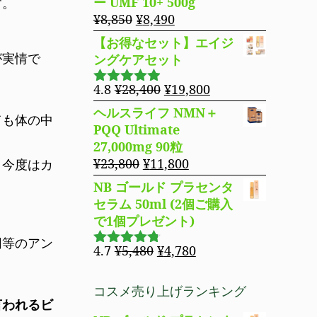
ー UMF 10+ 500g
す。
た。
す。
格
価
元
現
¥
8,850
¥
8,490
は
格
の
在
【お得なセット】エイジ
¥14,800
は
価
の
が実情で
ングケアセット
で
¥11,980
格
価
し
で
は
格
元
現
4.8
¥
28,400
¥
19,800
5段階で
た。
す。
¥8,850
は
の
在
4.83
の評
ヘルスライフ NMN＋
ても体の中
で
¥8,490
価
価
の
PQQ Ultimate
し
で
格
価
27,000mg 90粒
た。
す。
は
格
元
現
¥
23,800
¥
11,800
り今度はカ
¥28,400
は
の
在
NB ゴールド プラセンタ
で
¥19,800
価
の
セラム 50ml (2個ご購入
し
で
格
価
で1個プレゼント)
た。
す。
。
は
格
同等のアン
¥23,800
は
元
現
4.7
¥
5,480
¥
4,780
5段階で
で
¥11,800
の
在
4.69
の評
し
で
価
価
の
コスメ売り上げランキング
た。
す。
格
価
言われる
ビ