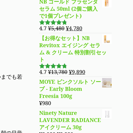
は
格
NB ゴールド プラセンタ
¥5,480
は
セラム 50ml (2個ご購入
で
¥4,780
で1個プレゼント)
し
で
元
現
4.7
¥
5,480
¥
4,780
た。
す。
5段階で
の
在
4.69
の評
【お得なセット】NB
価
価
の
Revitox エイジング セラ
格
価
ム & クリーム 特別割引セッ
は
格
ト
¥5,480
は
で
¥4,780
元
現
4.7
¥
13,780
¥
9,890
5段階で
つまでも若
し
で
の
在
4.70
の評
MOYE ピンクソルト ソー
た。
す。
価
価
の
プ - Early Bloom
格
価
Freesia 100g
は
格
¥
980
¥13,780
は
Ninety Nature
で
¥9,890
LAVENDER RADIANCE
し
で
アイクリーム 30g
た。
す。
、朝の目覚