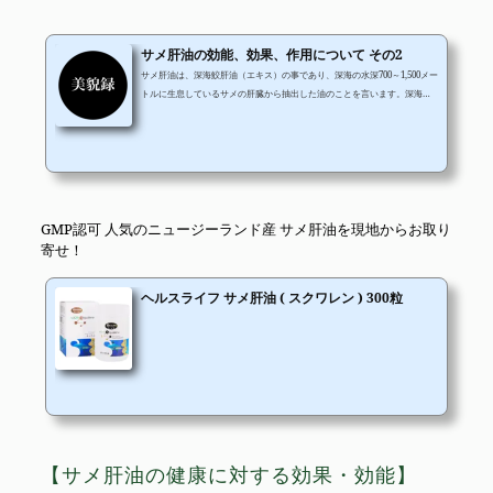
サメ肝油の効能、効果、作用について その2
サメ肝油は、深海鮫肝油（エキス）の事であり、深海の水深700～1,500メー
トルに生息しているサメの肝臓から抽出した油のことを言います。深海鮫
は、全体の重量の約25%が肝臓で、そのうちの80％以上が油です。エイ
や、タラ、サメなどの肝臓から抽出したものを肝油とされ利用されていま
すが、その中でもサメの肝油には、スクワレンという成分が含まれてお
り、オメガ3系の脂肪酸（DHA、EPA）スクアラミンなども含まれている事
から非常に優秀な健康補助食品として注目されています。 DHAは、ドコサ
ヘキサエン酸の事で、知能への影響に...
GMP認可 人気のニュージーランド産 サメ肝油を現地からお取り
寄せ！
ヘルスライフ サメ肝油 ( スクワレン ) 300粒
【サメ肝油の健康に対する効果・効能】