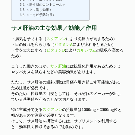
＜脂性肌のコントロール＞
＜クマ消し効果＞
＜ニキビ予防効果＞
サメ肝油の主な効果／効能／作用
・病気を予防する（
スクアレン
により免疫力が高まるため）
・目の疲れを和らげる（
ビタミンA
により疲れをとるため）
・骨を丈夫にする（
ビタミンD
により
カルシウム
の吸収を高める
ため）
こうした働きのほか、
サメ肝油
には抗酸化作用があるためシミ
やソバカスを減らすなどの美容効果があります。
ただし、サメ肝油の過剰摂取は胃痛を引き起こす可能性がある
ため注意が必要です。
そのため、摂取量の目安としては、それぞれのメーカーが出し
ている基準値を守ることが大切となります。
特に主成分である
スクアレン
の摂取量は1000mg～2500mg位と
幅があるので注意が必要となります。
そして、サメ肝油を摂取するには、サプリメントを利用する
と、効率良く摂取できるのでお勧めです。