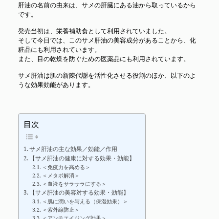
肝油の名前の由来は、サメの肝臓にある油から取っているから
です。
発売当初は、栄養補助食として利用されていました。
そして今日では、このサメ肝油の美容成分があることから、化
粧品にも利用されています。
また、目の乾燥を防ぐための医薬品にも利用されています。
サメ肝油は肌の新陳代謝を活性化させる役割のほか、以下のよ
うな効果効能があります。
目次
サメ肝油の主な効果／効能／作用
【サメ肝油の健康に対する効果・効能】
＜免疫力を高める＞
＜メタボ解消＞
＜血液をサラサラにする＞
【サメ肝油の美容対する効果・効能】
＜肌に潤いを与える（保湿効果）＞
＜紫外線防止＞
＜アンチエイジング効果＞