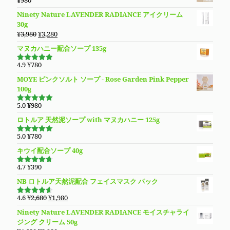
¥
980
し
で
格
価
た。
す。
Ninety Nature LAVENDER RADIANCE アイクリーム
は
格
30g
¥13,780
は
元
現
¥
3,980
¥
3,280
で
¥9,890
の
在
し
で
マヌカハニー配合ソープ 135g
価
の
た。
す。
格
価
4.9
¥
780
5段階で
は
格
4.94
の評
MOYE ピンクソルト ソープ - Rose Garden Pink Pepper
価
¥3,980
は
100g
で
¥3,280
し
で
5.0
¥
980
5段階で
た。
す。
5.00
の評価
ロトルア 天然泥ソープ with マヌカハニー 125g
5.0
¥
780
5段階で
5.00
の評価
キウイ配合ソープ 40g
4.7
¥
390
5段階で
4.70
の評
NB ロトルア天然泥配合 フェイスマスク パック
価
元
現
4.6
¥
2,680
¥
1,980
5段階で
の
在
4.60
の評
Ninety Nature LAVENDER RADIANCE モイスチャライ
価
価
の
ジング クリーム 50g
格
価