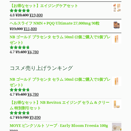
格
価
の
在
た。
す。
【お得なセット】エイジングケアセット
は
格
価
の
¥14,800
は
格
価
元
現
4.8
¥
28,400
¥
19,800
で
¥11,980
5段階で
は
格
の
在
4.83
の評
し
で
ヘルスライフ NMN＋PQQ Ultimate 27,000mg 90粒
価
¥8,850
は
価
の
た。
す。
元
現
¥
23,800
¥
11,800
で
¥8,490
格
価
の
在
し
で
NB ゴールド プラセンタ セラム 50ml (2個ご購入で1個プレ
は
格
価
の
た。
す。
ゼント)
¥28,400
は
格
価
で
¥19,800
は
格
元
現
4.7
¥
5,480
¥
4,780
し
で
5段階で
¥23,800
は
の
在
4.69
の評
た。
す。
価
で
¥11,800
価
の
コスメ売り上げランキング
し
で
格
価
た。
す。
は
格
NB ゴールド プラセンタ セラム 50ml (2個ご購入で1個プレ
¥5,480
は
ゼント)
で
¥4,780
し
で
元
現
4.7
¥
5,480
¥
4,780
た。
す。
5段階で
の
在
4.69
の評
【お得なセット】NB Revitox エイジング セラム & クリー
価
価
の
ム 特別割引セット
格
価
は
格
元
現
4.7
¥
13,780
¥
9,890
5段階で
¥5,480
は
の
在
4.70
の評
MOYE ピンクソルト ソープ - Early Bloom Freesia 100g
価
で
¥4,780
価
の