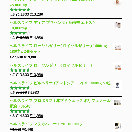
25,000mg
元
現
4.8
¥
14,800
¥
13,280
5段階で
の
在
4.83
の評
ヘルスライフ ディア プラセンタ ( 鹿由来 エキス )
価
価
の
10,000mg
格
価
は
格
元
現
4.2
¥
16,800
¥
14,980
5段階で
¥14,800
は
の
在
4.19
の評
ヘルスライフ ローヤルゼリー( ロイヤルゼリー ) 1400mg
価
で
¥13,280
価
の
180粒 x 2個セット
し
で
格
価
元
現
¥
27,600
¥
19,800
た。
す。
は
格
の
在
ヘルスライフ ローヤルゼリー( ロイヤルゼリー )
¥16,800
は
価
の
で
¥14,980
格
価
元
現
4.7
¥
13,800
¥
10,980
し
で
5段階で
は
格
の
在
4.69
の評
た。
す。
ヘルスライフ ビルベリー (アントシアニン) 30,000mg 60粒
価
¥27,600
は
価
の
で
¥19,800
格
価
元
現
4.6
¥
5,980
¥
4,980
5段階で
し
で
は
格
の
在
4.63
の評
ヘルスライフ プロポリス ( 赤ブドウエキス ポリフェノール
た。
す。
価
¥13,800
は
価
の
配合 ) 365粒
で
¥10,980
格
価
し
で
は
格
元
現
4.8
¥
14,800
¥
11,980
5段階で
た。
す。
¥5,980
は
の
在
4.76
の評
ヘルスライフ マヌカハニー UMF 10+ 500g
価
で
¥4,980
価
の
元
現
¥
8,850
¥
8,490
し
で