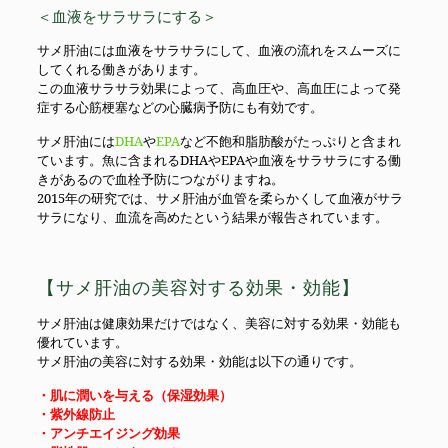
＜血液をサラサラにする＞
サメ肝油には血液をサラサラにして、血液の流れをスムーズに
してくれる働きがあります。
この血液サラサラ効果によって、高血圧や、高血圧によって発
症する心筋梗塞などの心臓病予防にも有効です。
サメ肝油には
DHA
や
EPA
など不飽和脂肪酸がたっぷりと含まれ
ています。魚に含まれるDHAやEPAや血液をサラサラにする働
きがあるので血栓予防につながりますね。
2015年の研究では、サメ肝油が血管を柔らかくして血液がサラ
サラになり、血流を高めたという結果が報告されています。
【サメ肝油の美容対する効果・効能】
サメ肝油は健康効果だけではなく、美容に対する効果・効能も
優れています。
サメ肝油の美容に対する効果・効能は以下の通りです。
・肌に潤いを与える（保湿効果）
・紫外線防止
・アンチエイジング効果