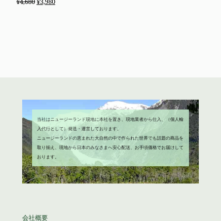
元
現
¥
4,680
¥
3,980
は
格
の
在
¥2,680
は
価
の
で
¥1,980
格
価
し
で
は
格
た。
す。
¥4,680
は
で
¥3,980
し
で
た。
す。
当社はニュージーランド現地に本社を置き、現地業者から仕入、（個人輸
入代行として）発送・運営しております。
ニュージーランドの恵まれた大自然の中で作られた世界でも話題の商品を
取り揃え、現地から日本のみなさまへ安心配送、お手頃価格でお届けして
おります。
会社概要