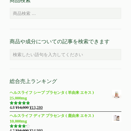
商品検索
商品や成分についての記事を検索できます
総合売上ランキング
ヘルスライフ シープ プラセンタ ( 羊由来 エキス )
25,000mg
元
現
4.8
¥
14,800
¥
13,280
5段階で
の
在
4.83
の評
ヘルスライフ ディア プラセンタ ( 鹿由来 エキス )
価
価
の
10,000mg
格
価
は
格
元
現
4.2
¥
16,800
¥
14,980