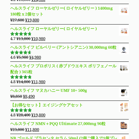
5段階で
¥14,800
は
の
在
4.19
の評
ヘルスライフ ローヤルゼリー( ロイヤルゼリー ) 1400mg
価
で
¥13,280
価
の
180粒 x 2個セット
し
で
格
価
元
現
¥
27,600
¥
19,800
た。
す。
は
格
の
在
ヘルスライフ ローヤルゼリー( ロイヤルゼリー )
¥16,800
は
価
の
で
¥14,980
格
価
元
現
4.7
¥
13,800
¥
10,980
し
で
5段階で
は
格
の
在
4.69
の評
た。
す。
ヘルスライフ ビルベリー (アントシアニン) 30,000mg 60粒
価
¥27,600
は
価
の
で
¥19,800
格
価
元
現
4.6
¥
5,980
¥
4,980
5段階で
し
で
は
格
の
在
4.63
の評
ヘルスライフ プロポリス ( 赤ブドウエキス ポリフェノール
た。
す。
価
¥13,800
は
価
の
配合 ) 365粒
で
¥10,980
格
価
し
で
は
格
元
現
4.8
¥
14,800
¥
11,980
5段階で
た。
す。
¥5,980
は
の
在
4.76
の評
ヘルスライフ マヌカハニー UMF 10+ 500g
価
で
¥4,980
価
の
元
現
¥
8,850
¥
8,490
し
で
格
価
の
在
た。
す。
【お得なセット】エイジングケアセット
は
格
価
の
¥14,800
は
格
価
元
現
4.8
¥
28,400
¥
19,800
で
¥11,980
5段階で
は
格
の
在
4.83
の評
し
で
ヘルスライフ NMN＋PQQ Ultimate 27,000mg 90粒
価
¥8,850
は
価
の
た。
す。
元
現
¥
23,800
¥
11,800
で
¥8,490
格
価
の
在
し
で
NB ゴールド プラセンタ セラム 50ml (2個ご購入で1個プレ
は
格