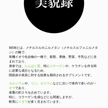
MSMとは、メチルスルホニルメタン（メチルスルフォニルメタ
ン）の略で、
有機イオウ化合物の一種で、穀類、果物、野菜、牛乳などに含
まれており、
身体では、
たんぱく質
、特に
コラーゲン
や、ケラチンを作る時
に必要な成分となるため、
関節炎や美容に対する効果を期待されるサプリメントです。
カルシウム
や、
リン
、
カリウム
などに次いで体内で多いのが
イ
オウ
であり、
体重の約２％を占めています。
特に、コラーゲン生成などにも関連しますが、
軟骨に
イオウ
が多く含まれています。