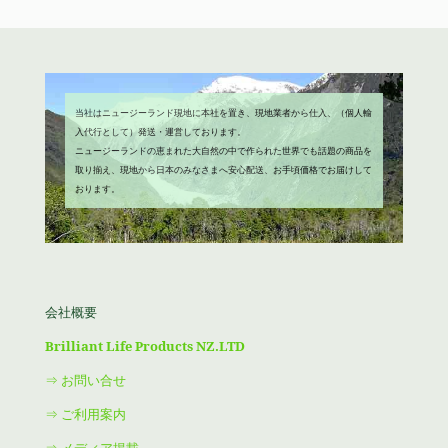
し
で
た。
す。
当社はニュージーランド現地に本社を置き、現地業者から仕入、（個人輸
入代行として）発送・運営しております。
ニュージーランドの恵まれた大自然の中で作られた世界でも話題の商品を
取り揃え、現地から日本のみなさまへ安心配送、お手頃価格でお届けして
おります。
会社概要
Brilliant Life Products NZ.LTD
⇒ お問い合せ
⇒ ご利用案内