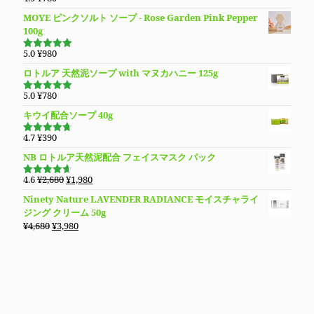
5段階で
は
格
4.94
の評
MOYE ピンクソルト ソープ - Rose Garden Pink Pepper
価
¥3,980
は
100g
で
¥3,280
し
で
5.0
¥
980
5段階で
た。
す。
5.00
の評価
ロトルア 天然泥ソープ with マヌカハニー 125g
5.0
¥
780
5段階で
5.00
の評価
キウイ配合ソープ 40g
4.7
¥
390
5段階で
4.70
の評
NB ロトルア天然泥配合 フェイスマスク パック
価
元
現
4.6
¥
2,680
¥
1,980
5段階で
の
在
4.60
の評
Ninety Nature LAVENDER RADIANCE モイスチャライ
価
価
の
ジング クリーム 50g
格
価
元
現
¥
4,680
¥
3,980
は
格
の
在
¥2,680
は
価
の
で
¥1,980
格
価
し
で
は
格
た。
す。
¥4,680
は
で
¥3,980