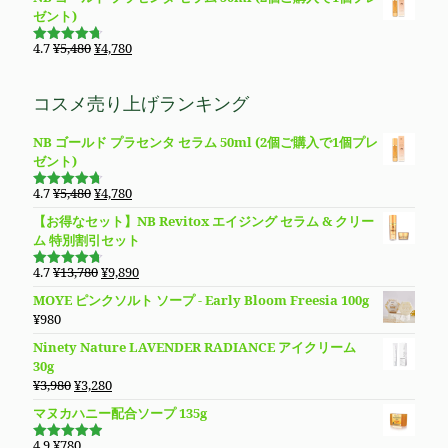
価
の
た。
す。
ゼント)
¥28,400
は
格
価
で
¥19,800
は
格
元
現
4.7
¥
5,480
¥
4,780
し
で
5段階で
¥23,800
は
の
在
4.69
の評
た。
す。
価
で
¥11,800
価
の
コスメ売り上げランキング
し
で
格
価
た。
す。
は
格
NB ゴールド プラセンタ セラム 50ml (2個ご購入で1個プレ
¥5,480
は
ゼント)
で
¥4,780
し
で
元
現
4.7
¥
5,480
¥
4,780
た。
す。
5段階で
の
在
4.69
の評
【お得なセット】NB Revitox エイジング セラム & クリー
価
価
の
ム 特別割引セット
格
価
は
格
元
現
4.7
¥
13,780
¥
9,890
5段階で
¥5,480
は
の
在
4.70
の評
MOYE ピンクソルト ソープ - Early Bloom Freesia 100g
価
で
¥4,780
価
の
¥
980
し
で
格
価
た。
す。
Ninety Nature LAVENDER RADIANCE アイクリーム
は
格
30g
¥13,780
は
元
現
¥
3,980
¥
3,280
で
¥9,890
の
在
し
で
マヌカハニー配合ソープ 135g
価
の
た。
す。
格
価
4.9
¥
780